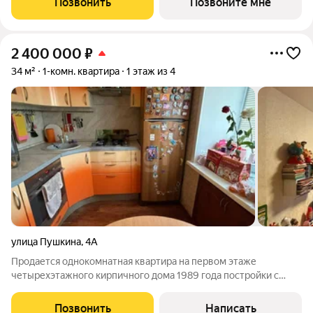
Позвонить
Позвоните мне
теплым натуральным кирпичом
2 400 000
₽
34 м²
1-комн. квартира
1 этаж из 4
улица Пушкина
,
4А
Продается однокомнатная квартира на первом этаже
четырехэтажного кирпичного дома 1989 года постройки с
выполненным косметическим ремонтом. Планировка
практичная: просторная кухня, совмещенный санузел с
Позвонить
Написать