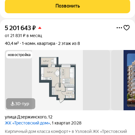
водоснабжения; - Окна пластиковые; - Металлическая входная
Позвонить
дверь; - В подарок остается
5 201 643
₽
от 21 831 ₽ в месяц
40,4 м²
1-комн. квартира
2 этаж из 8
новостройка
3D-тур
улица Дзержинского
,
12
ЖК «Трестовский дом»
, 1 квартал 2028
Кирпичный дом класса комфорт+ в Узловой ЖК «Трестовский