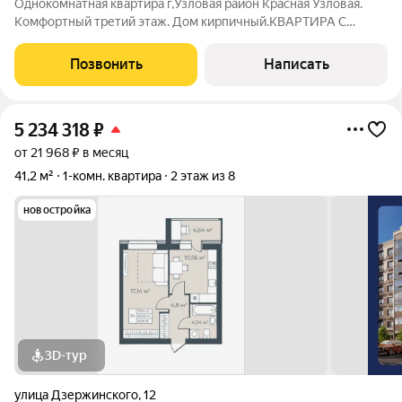
Однокомнатная квартира г,Узловая район Красная Узловая.
Комфортный третий этаж. Дом кирпичный.КВАРТИРА С
ИНДИВИДУАЛЬНЫМ ОТОПЛЕНИЕМ,что позволяет
регулировать температуру в любое время, экономия
Позвонить
Написать
коммунальных платежей. Косметический ремонт.
Пластиковые
5 234 318
₽
от 21 968 ₽ в месяц
41,2 м²
1-комн. квартира
2 этаж из 8
новостройка
3D-тур
улица Дзержинского
,
12