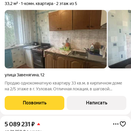
33,2 м²
1-комн. квартира
2 этаж из 5
улица Завенягина
,
12
Продаю однокомнатную квартиру 33 кв.м. в кирпичном доме
на 2/5 этаже в г. Узловая. Отличная локация, в шаговой
доступности есть магазины, аптеки, школа, детский сад. До
остановки автолайна 3 минуты пешком. Рядом Парк
Позвонить
Написать
железнодорожников, замечательный
5 089 231
₽