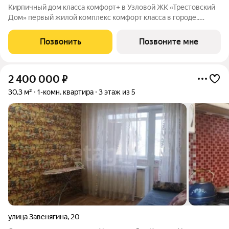
Кирпичный дом класса комфорт+ в Узловой ЖК «Трестовский
Дом» первый жилой комплекс комфорт класса в городе..
Жилой комплекс расположен на берегу Трестовского пруда.
Кирпично-монолитный дом выполнен в современном стиле, с
Позвонить
Позвоните мне
теплым натуральным кирпичом
2 400 000
₽
30,3 м²
1-комн. квартира
3 этаж из 5
улица Завенягина
,
20