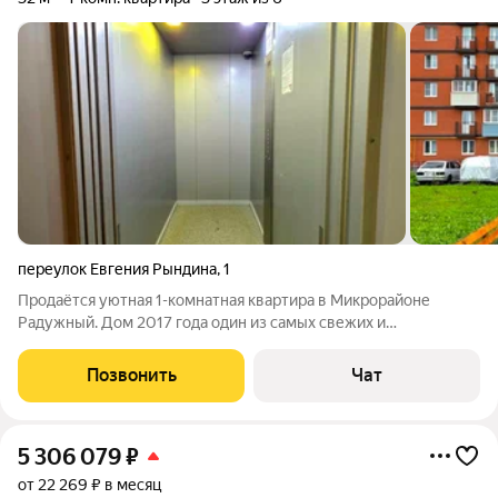
переулок Евгения Рындина
,
1
Продаётся уютная 1-комнатная квартира в Микрорайоне
Радужный. Дом 2017 года один из самых свежих и
современных строений в Городе. В доме установлен лифт
фирмы Otis и круглосуточное видеонаблюдение. Во дворе
Позвонить
Чат
установлен шлагбаум. В шаговой доступности
5 306 079
₽
от 22 269 ₽ в месяц