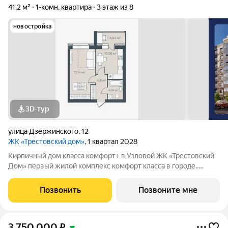
41,2 м²
1-комн. квартира
3 этаж из 8
новостройка
3D-тур
улица Дзержинского
,
12
ЖК «Трестовский дом»
, 1 квартал 2028
Кирпичный дом класса комфорт+ в Узловой ЖК «Трестовский
Дом» первый жилой комплекс комфорт класса в городе..
Жилой комплекс расположен на берегу Трестовского пруда.
Кирпично-монолитный дом выполнен в современном стиле, с
Позвонить
Позвоните мне
теплым натуральным кирпичом
3 750 000
₽