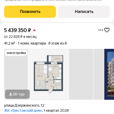
ремонта, выполненного по индивидуальному проекту с
полной готовностью к концу апреля. Объект характеризуется
Позвонить
Написать
выгодным расположением в окружении
5 439 350
₽
от 22 828 ₽ в месяц
41,2 м²
1-комн. квартира
8 этаж из 8
новостройка
3D-тур
улица Дзержинского
,
12
ЖК «Трестовский дом»
, 1 квартал 2028