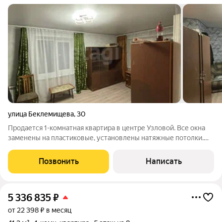
улица Беклемищева
,
30
Продается 1-комнатная квартира в центре Узловой. Все окна
заменены на пластиковые, установлены натяжные потолки.
Произведена замена радиаторов отопления. Установлена
новая колонка. В шаговой доступности вся необходимая
Позвонить
Написать
инфраструктура: - Детский сад;
5 336 835
₽
от 22 398 ₽ в месяц