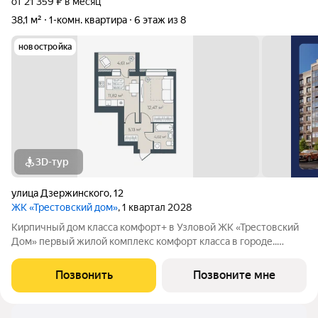
от 21 359 ₽ в месяц
38,1 м²
1-комн. квартира
6 этаж из 8
новостройка
3D-тур
улица Дзержинского
,
12
ЖК «Трестовский дом»
, 1 квартал 2028
Кирпичный дом класса комфорт+ в Узловой ЖК «Трестовский
Дом» первый жилой комплекс комфорт класса в городе..
Жилой комплекс расположен на берегу Трестовского пруда.
Кирпично-монолитный дом выполнен в современном стиле, с
Позвонить
Позвоните мне
теплым натуральным кирпичом