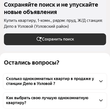
Сохраняйте поиск и не упускайте
новые объявления
Купить квартиру, 1-комн., рядом: пруд, Ж/Д станция:
Депо в Узловой (Узловский район)
Сохранить поиск
Остались вопросы?
Сколько однокомнатных квартир в продаже у
станции Депо в Узловой ?
На Яндекс Недвижимости в продаже у станции 
Депо в Узловой 50 однокомнатных квартир, из них 
Как выбрать свою лучшую однокомнатную
квартиру?
16 объявлений от агентств, 34 объявления от 
застройщиков