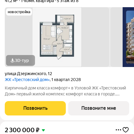
41,2 м²
1-комн. квартира
5 этаж из 8
новостройка
3D-тур
улица Дзержинского
,
12
ЖК «Трестовский дом»
, 1 квартал 2028
Кирпичный дом класса комфорт+ в Узловой ЖК «Трестовский
Дом» первый жилой комплекс комфорт класса в городе..
Жилой комплекс расположен на берегу Трестовского пруда.
Кирпично-монолитный дом выполнен в современном стиле, с
Позвонить
Позвоните мне
теплым натуральным кирпичом
2 300 000
₽