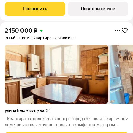
Жилой комплекс расположен на берегу Трестовского пруда.
Кирпично-монолитный дом выполнен в современном стиле, с
Позвонить
Позвоните мне
теплым натуральным кирпичом
2 150 000
₽
30 м²
1-комн. квартира
2 этаж из 5
улица Беклемищева
,
34
- Квартира расположена в центре города Узловая, в кирпичном
доме, не угловая и очень теплая, на комфортном втором
этаже; - Санузел совмещен; - Заменена система