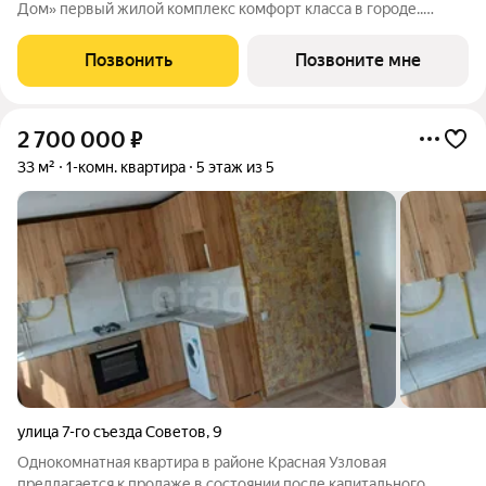
Дом» первый жилой комплекс комфорт класса в городе..
Жилой комплекс расположен на берегу Трестовского пруда.
Кирпично-монолитный дом выполнен в современном стиле, с
Позвонить
Позвоните мне
теплым натуральным кирпичом
2 700 000
₽
33 м²
1-комн. квартира
5 этаж из 5
улица 7-го съезда Советов
,
9
Однокомнатная квартира в районе Красная Узловая
предлагается к продаже в состоянии после капитального