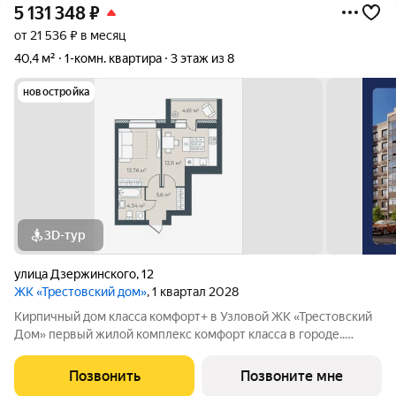
5 131 348
₽
от 21 536 ₽ в месяц
40,4 м²
1-комн. квартира
3 этаж из 8
новостройка
3D-тур
улица Дзержинского
,
12
ЖК «Трестовский дом»
, 1 квартал 2028
Кирпичный дом класса комфорт+ в Узловой ЖК «Трестовский
Дом» первый жилой комплекс комфорт класса в городе..
Жилой комплекс расположен на берегу Трестовского пруда.
Кирпично-монолитный дом выполнен в современном стиле, с
Позвонить
Позвоните мне
теплым натуральным кирпичом