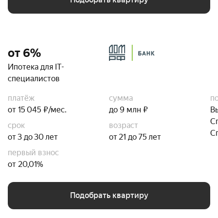
от 6%
Ипотека для IT-
специалистов
платёж
сумма
п
от 15 045 ₽/мес.
до 9 млн ₽
В
С
срок
возраст
С
от 3 до 30 лет
от 21 до 75 лет
первый взнос
от 20,01%
Подобрать квартиру