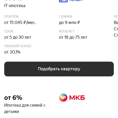
IT-ипотека
платёж
сумма
п
от 15 045 ₽/мес.
до 9 млн ₽
В
С
срок
возраст
С
от 5 до 30 лет
от 18 до 75 лет
первый взнос
от 20,1%
Подобрать квартиру
от 6%
Ипотека для семей с
детьми