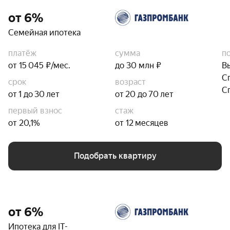
от 6%
Семейная ипотека
платёж
сумма
п
от 15 045 ₽/мес.
до 30 млн ₽
В
С
срок
возраст
С
от 1 до 30 лет
от 20 до 70 лет
первый взнос
стаж
от 20,1%
от 12 месяцев
Подобрать квартиру
от 6%
Ипотека для IT-