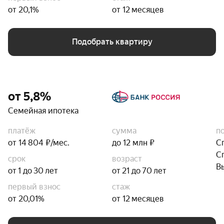
от 20,1%
от 12 месяцев
Подобрать квартиру
от 5,8%
Семейная ипотека
платёж
сумма
п
от 14 804 ₽/мес.
до 12 млн ₽
С
С
срок
возраст
В
от 1 до 30 лет
от 21 до 70 лет
первый взнос
стаж
от 20,01%
от 12 месяцев