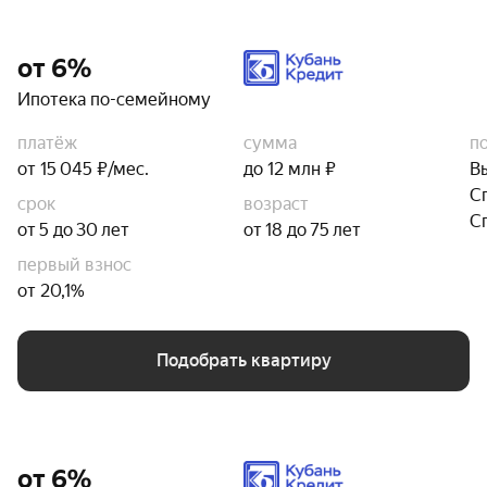
от 6%
Ипотека по-семейному
платёж
сумма
п
от 15 045 ₽/мес.
до 12 млн ₽
В
С
срок
возраст
С
от 5 до 30 лет
от 18 до 75 лет
первый взнос
от 20,1%
Подобрать квартиру
от 6%