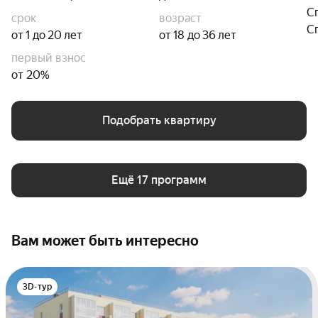
С
срок
возраст
С
от 1 до 20 лет
от 18 до 36 лет
первый взнос
от 20%
Подобрать квартиру
Ещё 17 программ
Вам может быть интересно
3D-тур