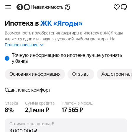
Ипотека в
ЖК «Ягоды»
Возможность приобретения квартиры в ипотеку в ЖК Ягоды
является одним из важных условий выбора квартиры. На
странице мы собрали программы кредитования банков для
Полное описание
покупки квартиры в ипотеку от 1.7%.
Точную информацию по ипотеке лучше уточнять
у банка
Основная информация
Отзывы
Ход строител
Сдан, класс комфорт
Ставка
Сумма кредита
Платёж в месяц
8%
2,1 млн ₽
17 565 ₽
Стоимость квартиры, ₽
₽