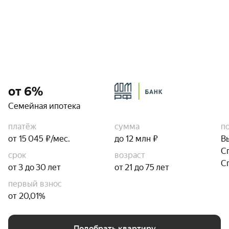
от 6%
Семейная ипотека
платёж
сумма
п
от 15 045 ₽/мес.
до 12 млн ₽
В
С
срок
возраст
С
от 3 до 30 лет
от 21 до 75 лет
первый взнос
от 20,01%
Подобрать квартиру