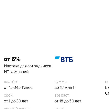
от 6%
Ипотека для сотрудников
ИТ-компаний
платёж
сумма
п
от 15 045 ₽/мес.
до 18 млн ₽
В
С
срок
возраст
от 1 до 30 лет
от 18 до 50 лет
первый взнос
стаж