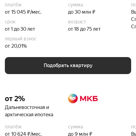
платёж
сумма
п
от 15 045 ₽/мес.
до 30 млн ₽
В
С
срок
возраст
С
от 1 до 30 лет
от 18 до 75 лет
первый взнос
от 20,01%
Подобрать квартиру
от 2%
Дальневосточная и
арктическая ипотека
платёж
сумма
п
от 10 624 ₽/мес.
до 9 млн ₽
В