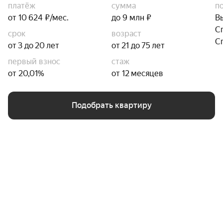
платёж
сумма
п
от 10 624 ₽/мес.
до 9 млн ₽
В
С
срок
возраст
С
от 3 до 20 лет
от 21 до 75 лет
первый взнос
стаж
от 20,01%
от 12 месяцев
Подобрать квартиру