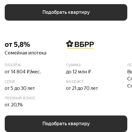
Подобрать квартиру
от 5,8%
Семейная ипотека
платёж
сумма
п
от 14 804 ₽/мес.
до 12 млн ₽
В
С
срок
возраст
С
от 5 до 30 лет
от 21 до 70 лет
первый взнос
от 20,1%
Подобрать квартиру