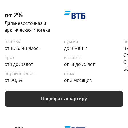
от 2%
Дальневосточная и
арктическая ипотека
платёж
сумма
п
от 10 624 ₽/мес.
до 9 млн ₽
В
С
срок
возраст
С
от 1 до 20 лет
от 18 до 75 лет
Б
первый взнос
стаж
от 20,1%
от 3 месяцев
Подобрать квартиру