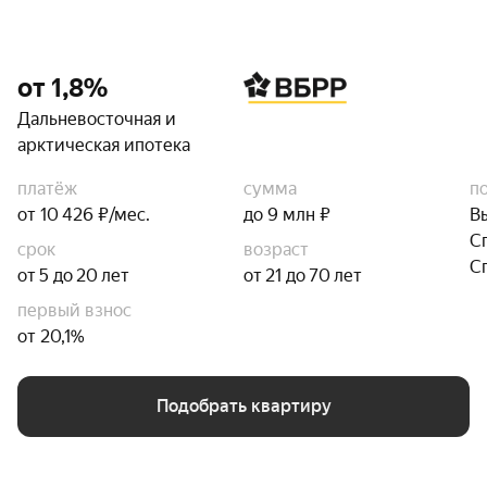
от 1,8%
Дальневосточная и
арктическая ипотека
платёж
сумма
п
от 10 426 ₽/мес.
до 9 млн ₽
В
С
срок
возраст
С
от 5 до 20 лет
от 21 до 70 лет
первый взнос
от 20,1%
Подобрать квартиру