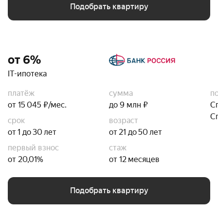
Подобрать квартиру
от 6%
IT-ипотека
платёж
сумма
п
от 15 045 ₽/мес.
до 9 млн ₽
С
С
срок
возраст
от 1 до 30 лет
от 21 до 50 лет
первый взнос
стаж
от 20,01%
от 12 месяцев
Подобрать квартиру