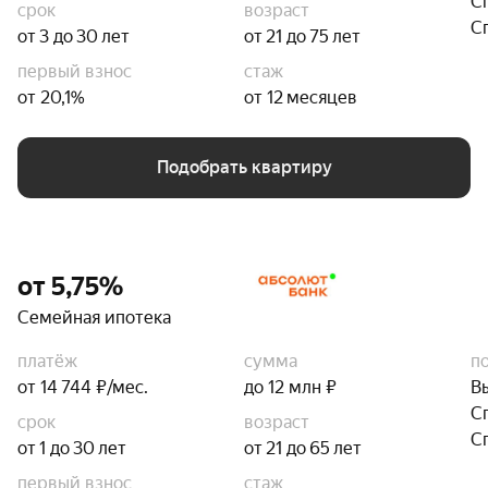
С
срок
возраст
С
от 3 до 30 лет
от 21 до 75 лет
первый взнос
стаж
от 20,1%
от 12 месяцев
Подобрать квартиру
от 5,75%
Семейная ипотека
платёж
сумма
п
от 14 744 ₽/мес.
до 12 млн ₽
В
С
срок
возраст
С
от 1 до 30 лет
от 21 до 65 лет
первый взнос
стаж