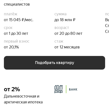
специалистов
платёж
сумма
п
от 15 045 ₽/мес.
до 18 млн ₽
В
С
срок
возраст
С
от 1 до 30 лет
от 20 до 80 лет
первый взнос
стаж
от 20,1%
от 12 месяцев
Подобрать квартиру
от 2%
Дальневосточная и
арктическая ипотека