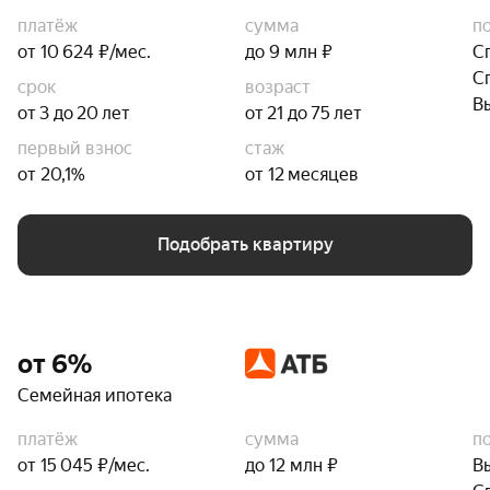
платёж
сумма
п
от 10 624 ₽/мес.
до 9 млн ₽
С
С
срок
возраст
В
от 3 до 20 лет
от 21 до 75 лет
первый взнос
стаж
от 20,1%
от 12 месяцев
Подобрать квартиру
от 6%
Семейная ипотека
платёж
сумма
п
от 15 045 ₽/мес.
до 12 млн ₽
В