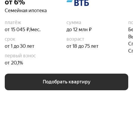
от 6%
Семейная ипотека
платёж
сумма
п
от 15 045 ₽/мес.
до 12 млн ₽
Б
В
срок
возраст
С
от 1 до 30 лет
от 18 до 75 лет
С
первый взнос
от 20,1%
Подобрать квартиру