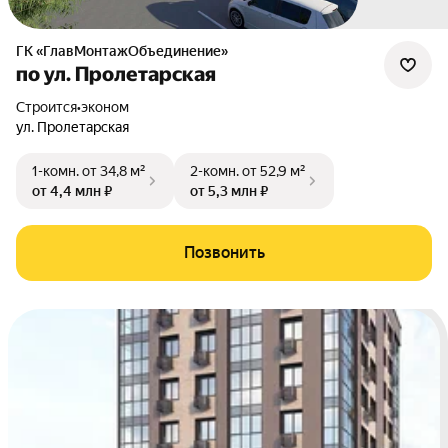
ГК «ГлавМонтажОбъединение»
по ул. Пролетарская
Строится
•
эконом
ул. Пролетарская
1-комн.
от 34,8 м²
2-комн.
от 52,9 м²
от 4,4 млн ₽
от 5,3 млн ₽
Позвонить