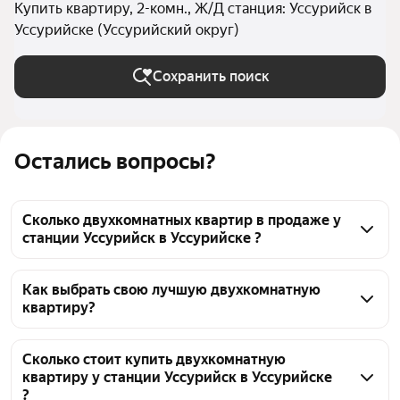
Купить квартиру, 2-комн., Ж/Д станция: Уссурийск в
Уссурийске (Уссурийский округ)
Сохранить поиск
Остались вопросы?
Сколько двухкомнатных квартир в продаже у
станции Уссурийск в Уссурийске ?
На Яндекс Недвижимости в продаже у станции 
Уссурийск в Уссурийске 25 двухкомнатных квартир 
Как выбрать свою лучшую двухкомнатную
квартиру?
25 объявлений от застройщиков
Чтобы купить 2-комнатную квартиру с 
панорамными окнами у станции Уссурийск, 
Сколько стоит купить двухкомнатную
квартиру у станции Уссурийск в Уссурийске
воспользуйтесь тепловой картой для оценки 
?