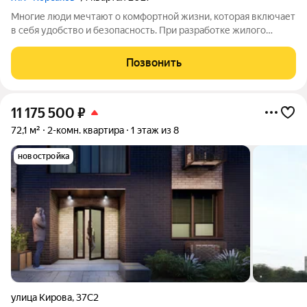
Многие люди мечтают о комфортной жизни, которая включает
в себя удобство и безопасность. При разработке жилого
комплекса «Корсаков» мы ориентировались на пожелания
будущих жильцов и старались создать пространство, которое
Позвонить
будет отвечать вашим
11 175 500
₽
72,1 м²
2-комн. квартира
1 этаж из 8
новостройка
улица Кирова
,
37С2