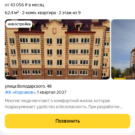
от 43 056 ₽ в месяц
62,4 м²
2-комн. квартира
2 этаж из 9
новостройка
улица Володарского
,
48
ЖК «Корсаков»
, 1 квартал 2027
Многие люди мечтают о комфортной жизни, которая
подразумевает удобство и безопасность. При разработке
жилого комплекса «Корсаков» мы ориентировались на
желания и потребности будущих жильцов. Что мы предлагаем:
Позвонить
разнообразные планировки квартир