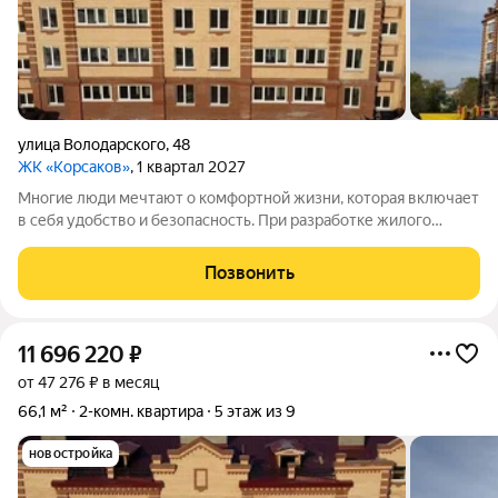
улица Володарского
,
48
ЖК «Корсаков»
, 1 квартал 2027
Многие люди мечтают о комфортной жизни, которая включает
в себя удобство и безопасность. При разработке жилого
комплекса «Корсаков» мы ориентировались на пожелания
будущих жильцов и старались создать пространство, которое
Позвонить
будет отвечать вашим
11 696 220
₽
от 47 276 ₽ в месяц
66,1 м²
2-комн. квартира
5 этаж из 9
новостройка