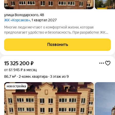
улица Володарского
,
48
ЖК «Корсаков»
, 1 квартал 2027
Многие люди мечтают о комфортной жизни, которая
предполагает удобство и безопасность. При разработке ЖК
«Корсаков» мы ориентировались на желания будущих
жильцов и постарались создать пространство, которое будет
Позвонить
отвечать вашим ожиданиям. Среди
15 325 200
₽
от 61 945 ₽ в месяц
86,7 м²
2-комн. квартира
3 этаж из 9
новостройка