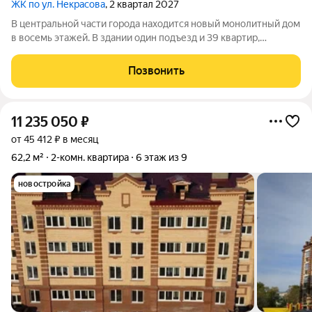
ЖК по ул. Некрасова
, 2 квартал 2027
В центральной части города находится новый монолитный дом
в восемь этажей. В здании один подъезд и 39 квартир,
площадь которых варьируется от 42,5 до 72,1 квадратных
метров. Среди достоинств дома можно отметить: стильный
Позвонить
архитектурный дизайн, высокие
11 235 050
₽
от 45 412 ₽ в месяц
62,2 м²
2-комн. квартира
6 этаж из 9
новостройка