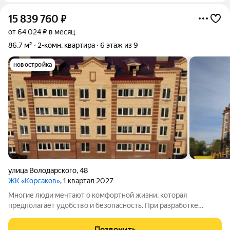
15 839 760
₽
от 64 024 ₽ в месяц
86,7 м²
2-комн. квартира
6 этаж из 9
новостройка
улица Володарского
,
48
ЖК «Корсаков»
, 1 квартал 2027
Многие люди мечтают о комфортной жизни, которая
предполагает удобство и безопасность. При разработке
жилого комплекса «Корсаков» мы ориентировались на
пожелания будущих жильцов и старались создать
Позвонить