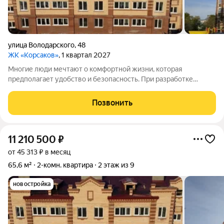
улица Володарского
,
48
ЖК «Корсаков»
, 1 квартал 2027
Многие люди мечтают о комфортной жизни, которая
предполагает удобство и безопасность. При разработке
жилого комплекса «Корсаков» мы ориентировались на
пожелания будущих жильцов и старались создать
Позвонить
пространство, которое будет отвечать вашим ожиданиям.
11 210 500
₽
от 45 313 ₽ в месяц
65,6 м²
2-комн. квартира
2 этаж из 9
новостройка