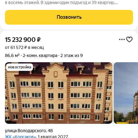
в восемь этажей. В здании один подъезд и 39 квартир,
площадь которых варьируется от 42,5 до 72,1 квадратных
метров. Среди достоинств дома можно отметить стильный
Позвонить
архитектурный дизайн,
15 232 900
₽
от 61 572 ₽ в месяц
86,6 м²
2-комн. квартира
2 этаж из 9
новостройка
улица Володарского
,
48
ЖК «Корсаков»
, 1 квартал 2027