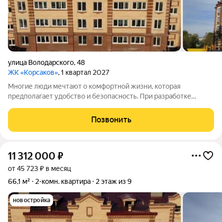
улица Володарского
,
48
ЖК «Корсаков»
, 1 квартал 2027
Многие люди мечтают о комфортной жизни, которая
предполагает удобство и безопасность. При разработке
жилого комплекса «Корсаков» мы ориентировались на
пожелания будущих жильцов и старались создать
Позвонить
пространство, которое будет отвечать вашим ожиданиям.
11 312 000
₽
от 45 723 ₽ в месяц
66,1 м²
2-комн. квартира
2 этаж из 9
новостройка