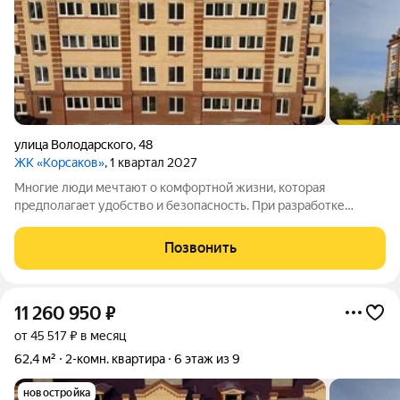
улица Володарского
,
48
ЖК «Корсаков»
, 1 квартал 2027
Многие люди мечтают о комфортной жизни, которая
предполагает удобство и безопасность. При разработке
жилого комплекса «Корсаков» мы ориентировались на
пожелания будущих жильцов и старались создать
Позвонить
пространство, которое будет отвечать вашим ожиданиям.
11 260 950
₽
от 45 517 ₽ в месяц
62,4 м²
2-комн. квартира
6 этаж из 9
новостройка