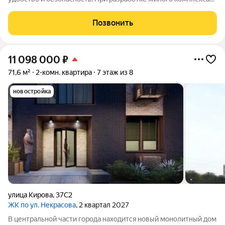
«Корсаков» мы ориентировались на пожелания будущих
жильцов и старались создать пространство, которое будет
Позвонить
отвечать вашим ожиданиям.
11 098 000
₽
71,6 м²
2-комн. квартира
7 этаж из 8
новостройка
улица Кирова
,
37С2
ЖК по ул. Некрасова
, 2 квартал 2027
В центральной части города находится новый монолитный дом