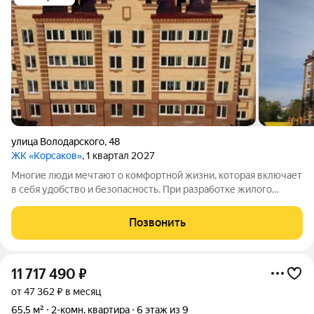
улица Володарского
,
48
ЖК «Корсаков»
, 1 квартал 2027
Многие люди мечтают о комфортной жизни, которая включает
в себя удобство и безопасность. При разработке жилого
комплекса «Корсаков» мы ориентировались на желания и
потребности будущих жильцов. Что мы предлагаем:
Позвонить
разнообразные планировки просторные
11 717 490
₽
от 47 362 ₽ в месяц
65,5 м²
2-комн. квартира
6 этаж из 9