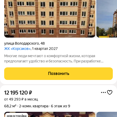
улица Володарского
,
48
ЖК «Корсаков»
, 1 квартал 2027
Многие люди мечтают о комфортной жизни, которая
предполагает удобство и безопасность. При разработке
жилого комплекса «Корсаков» мы ориентировались на
пожелания будущих жильцов и старались создать
Позвонить
пространство, которое будет отвечать вашим ожиданиям.
12 195 120
₽
от 49 293 ₽ в месяц
68,2 м²
2-комн. квартира
6 этаж из 9
новостройка