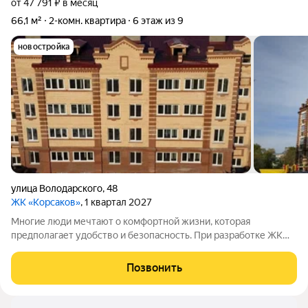
от 47 791 ₽ в месяц
66,1 м²
2-комн. квартира
6 этаж из 9
новостройка
улица Володарского
,
48
ЖК «Корсаков»
, 1 квартал 2027
Многие люди мечтают о комфортной жизни, которая
предполагает удобство и безопасность. При разработке ЖК
«Корсаков» мы ориентировались на пожелания будущих
жильцов и старались создать пространство, которое будет
Позвонить
отвечать вашим ожиданиям. Разнообразные