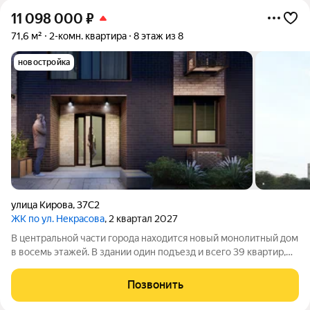
11 098 000
₽
71,6 м²
2-комн. квартира
8 этаж из 8
новостройка
улица Кирова
,
37С2
ЖК по ул. Некрасова
, 2 квартал 2027
В центральной части города находится новый монолитный дом
в восемь этажей. В здании один подъезд и всего 39 квартир,
площадь которых варьируется от 42,5 до 72,1 квадратных
метров. Среди достоинств дома можно отметить стильный
Позвонить
архитектурный дизайн,