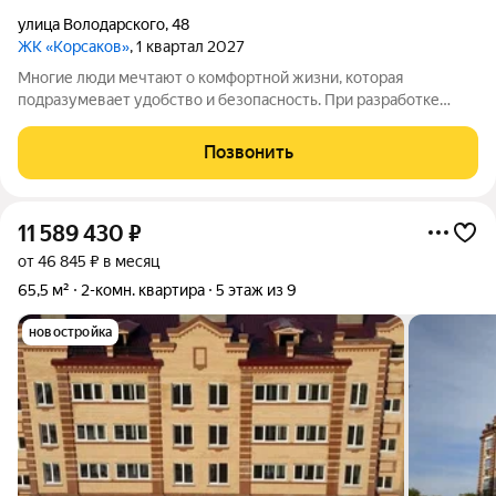
улица Володарского
,
48
ЖК «Корсаков»
, 1 квартал 2027
Многие люди мечтают о комфортной жизни, которая
подразумевает удобство и безопасность. При разработке
жилого комплекса «Корсаков» мы ориентировались на
пожелания будущих жильцов и старались создать
Позвонить
пространство, которое будет отвечать вашим
11 589 430
₽
от 46 845 ₽ в месяц
65,5 м²
2-комн. квартира
5 этаж из 9
новостройка