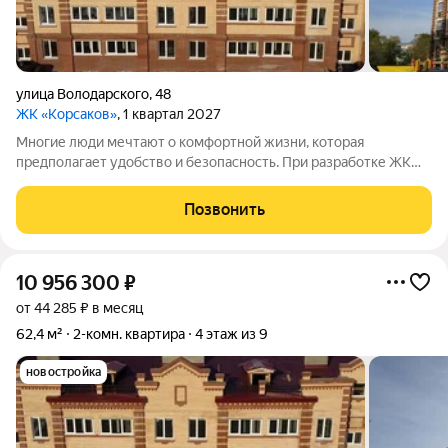
улица Володарского
,
48
ЖК «Корсаков»
, 1 квартал 2027
Многие люди мечтают о комфортной жизни, которая
предполагает удобство и безопасность. При разработке ЖК
«Корсаков» мы ориентировались на пожелания будущих
жильцов и старались создать пространство, которое будет
Позвонить
отвечать вашим ожиданиям. Что мы
10 956 300
₽
от 44 285 ₽ в месяц
62,4 м²
2-комн. квартира
4 этаж из 9
новостройка