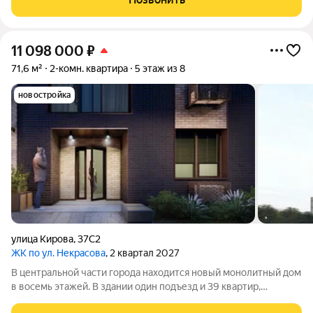
пространство, которое будет отвечать вашим ожиданиям.
11 098 000
₽
71,6 м²
2-комн. квартира
5 этаж из 8
новостройка
улица Кирова
,
37С2
ЖК по ул. Некрасова
, 2 квартал 2027
В центральной части города находится новый монолитный дом
в восемь этажей. В здании один подъезд и 39 квартир,
площадь которых варьируется от 42,5 до 72,1 квадратных