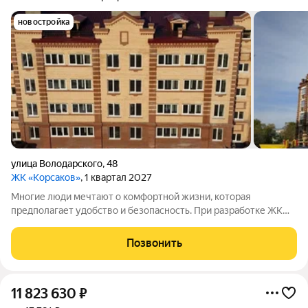
новостройка
улица Володарского
,
48
ЖК «Корсаков»
, 1 квартал 2027
Многие люди мечтают о комфортной жизни, которая
предполагает удобство и безопасность. При разработке ЖК
«Корсаков» мы ориентировались на пожелания будущих
жильцов и старались создать пространство, которое будет
Позвонить
отвечать вашим ожиданиям. Среди
11 823 630
₽