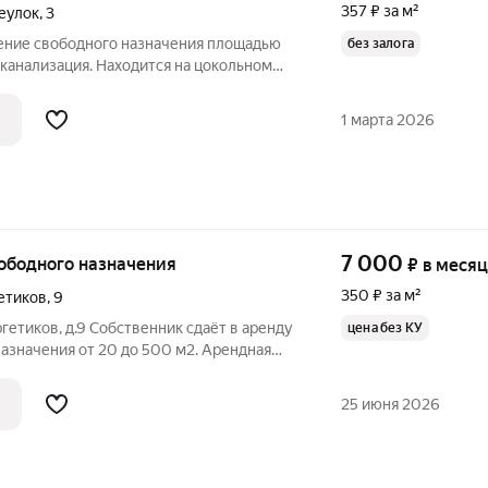
357 ₽ за м²
еулок
,
3
ение свободного назначения площадью
без залога
, канализация. Находится на цокольном
ной информацией позвоните по телефону,
и, или напишите сообщение в любое
1 марта 2026
7 000
вободного назначения
₽
в месяц
350 ₽ за м²
етиков
,
9
ргетиков, д.9 Собственник сдаёт в аренду
цена без КУ
о 500 м2. Арендная
тративных здания 3-х и 4-х этажные, со
25 июня 2026