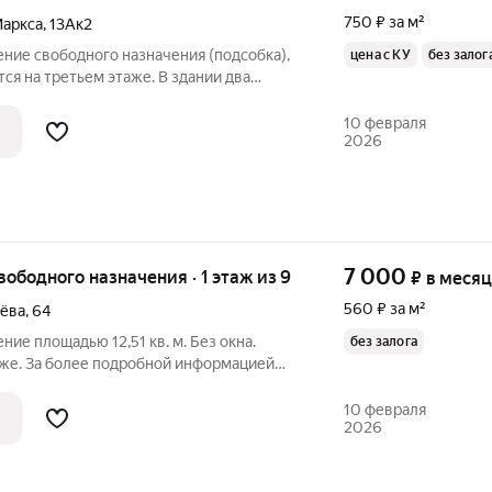
750 ₽ за м²
Маркса
,
13Ак2
ние свободного назначения (подсобка),
цена с КУ
без залог
ся на третьем этаже. В здании два
ом этаже пост охраны. За более
позвоните по телефону, указанному в
10 февраля
2026
7 000
свободного назначения · 1 этаж из 9
₽
в месяц
560 ₽ за м²
ёва
,
64
ие площадью 12,51 кв. м. Без окна.
без залога
аже. За более подробной информацией
указанному в объявлении, или напишите
ое для вас время.
10 февраля
2026