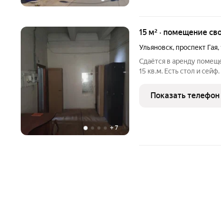
15 м² · помещение св
Ульяновск
,
проспект Гая
,
Сдаётся в аренду помещ
15 кв.м. Есть стол и сей
на торговой базе. Комм
плату. По всем вопросам
Показать телефон
+
7