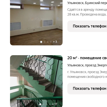
Ульяновск
,
Буинский пер
Сдаётся в аренду помещ
28 кв.м. Проведена вода
этаже. За более подроб
указанному в объявлени
Показать телефон
удобное для
+
3
20 м² · помещение с
Ульяновск
,
проезд Энерг
г. Ульяновск, проезд Эне
помещения свободного назначения от 20 д
ставка 350 р/м2. На территории производственной базы
располагаются 2 админис
Показать телефон
свободными
+
17