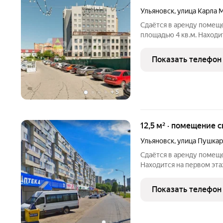
Ульяновск
,
улица Карла 
Сдаётся в аренду помеще
площадью 4 кв.м. Находит
лифта, лестница, на перв
подробной информацией 
Показать телефон
объявлении, или
+
5
12,5 м² · помещение 
Ульяновск
,
улица Пушкар
Сдаётся в аренду помещен
Находится на первом эт
позвоните по телефону, 
сообщение в любое удобн
Показать телефон