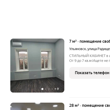
7 м² · помещение сво
Ульяновск
,
улица Радище
СТИЛЬНЫЙ КАБИНЕТ в центре города 1-я 
От 9 до 7 кв.м Ищете не
вдохновения и развития
самом центре! Сдаём в а
Показать телефон
отреставрированном
+
9
28 м² · помещение с