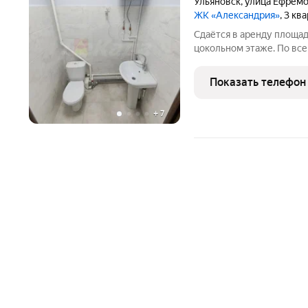
Ульяновск
,
улица Ефрем
ЖК «Александрия»
, 3 кв
Сдаётся в аренду площадь
цокольном этаже. По все
указанному в объявлени
удобное для вас время.
Показать телефон
+
7