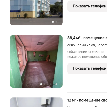
или напишите сообщение
Показать телефон
88,4 м² · помещение 
село Белый Ключ
,
Берего
Объявление от собственн
нежилое помещение обще
входом, доступ в помещ
свободного назначения, 
Показать телефон
воинская часть),
+
4
12 м² · помещение с