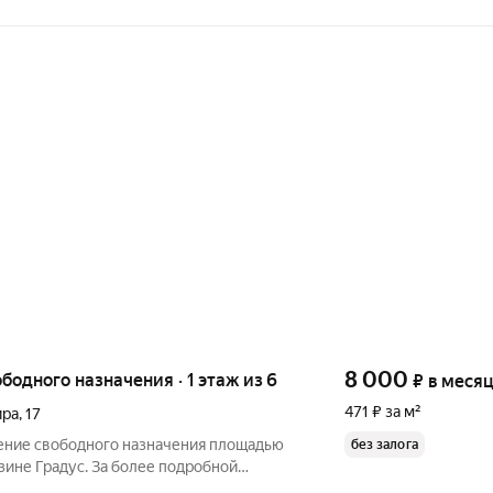
8 000
ободного назначения · 1 этаж из 6
₽
в меся
471 ₽ за м²
ира
,
17
ение свободного назначения площадью
без залога
азине Градус. За более подробной
по телефону, указанному в объявлении,