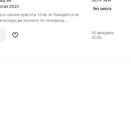
583 ₽ за м²
ова
,
84
артал 2022
без залога
 в салоне красоты 12 кв. м. Находится на
м вопросам звоните по телефону,
и, или напишите сообщение в любое
10 февраля
2026