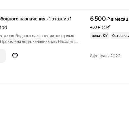
6 500
ободного назначения · 1 этаж из 1
₽
в месяц
433 ₽ за м²
100
ение свободного назначения площадью
цена с КУ
без залог
ф. Проведена вода, канализация. Находится
унальные платежи включены в арендную
 звоните по телефону, указанному в
8 февраля 2026