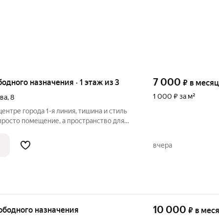
7 000
бодного назначения · 1 этаж из 3
₽
в месяц
1 000 ₽ за м²
ва
,
8
линия, тишина и стиль
 просто помещение, а пространство для
? Предлагаем уникальное предложение в
ренду стильные кабинеты в
вчера
10 000
вободного назначения
₽
в мес