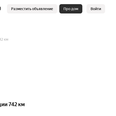
Разместить объявление
Про дом
Войти
42 км
ии 742 км