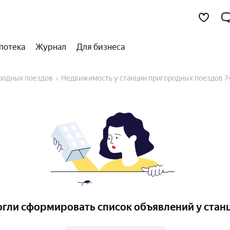
потека
Журнал
Для бизнеса
ородных поездов
Недвижимость у станции пригородных поездов 7
гли сформировать список объявлений у станц