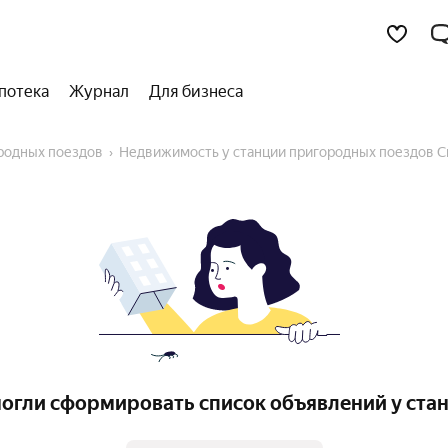
потека
Журнал
Для бизнеса
ородных поездов
Недвижимость у станции пригородных поездов С
огли сформировать список объявлений у ста