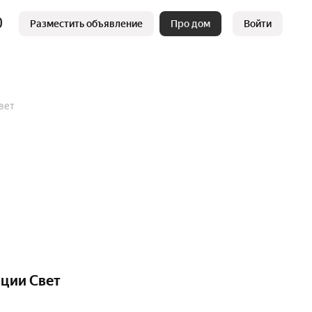
Разместить объявление
Про дом
Войти
вет
нции Свет