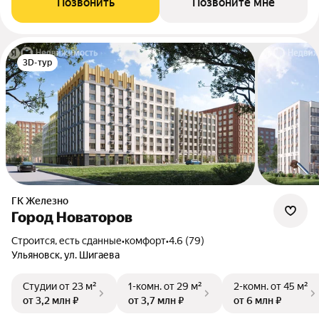
Позвонить
Позвоните мне
3D-тур
ГК Железно
Город Новаторов
Строится, есть сданные
•
комфорт
•
4.6 (79)
Ульяновск, ул. Шигаева
Студии
от 23 м²
1-комн.
от 29 м²
2-комн.
от 45 м²
от 3,2 млн ₽
от 3,7 млн ₽
от 6 млн ₽