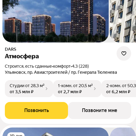
DARS
Атмосфера
Строится, есть сданные
•
комфорт
•
4.3 (228)
Ульяновск, пр. Авиастроителей / пр. Генерала Тюленева
Студии
от 28,3 м²
1-комн.
от 20,5 м²
2-комн.
от 50,3
от 3,5 млн ₽
от 2,7 млн ₽
от 6,2 млн ₽
Позвонить
Позвоните мне