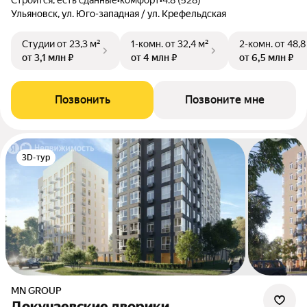
Строится, есть сданные
•
комфорт
•
4.8 (528)
Ульяновск, ул. Юго-западная / ул. Крефельдская
Студии
от 23,3 м²
1-комн.
от 32,4 м²
2-комн.
от 48,8
от 3,1 млн ₽
от 4 млн ₽
от 6,5 млн ₽
Позвонить
Позвоните мне
3D-тур
MN GROUP
Докучаевские дворики