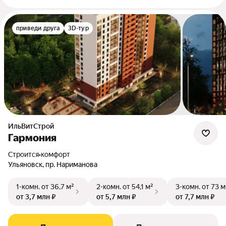
приведи друга
3D-тур
ИльВитСтрой
Гармония
Строится
•
комфорт
Ульяновск, пр. Нариманова
1-комн.
от 36,7 м²
2-комн.
от 54,1 м²
3-комн.
от 73 м
от 3,7 млн ₽
от 5,7 млн ₽
от 7,7 млн ₽