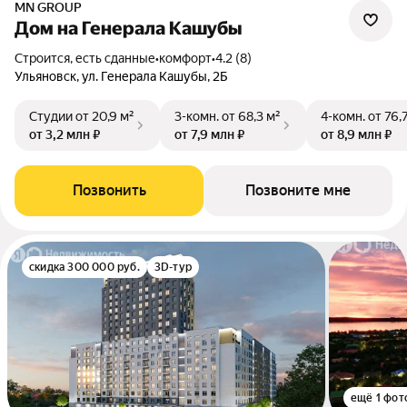
MN GROUP
Дом на Генерала Кашубы
Строится, есть сданные
•
комфорт
•
4.2 (8)
Ульяновск, ул. Генерала Кашубы, 2Б
Студии
от 20,9 м²
3-комн.
от 68,3 м²
4-комн.
от 76,
от 3,2 млн ₽
от 7,9 млн ₽
от 8,9 млн ₽
Позвонить
Позвоните мне
скидка 300 000 руб.
3D-тур
ещё 1 фот