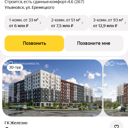
Строится, есть сданные
•
комфорт
•
4.6 (267)
Ульяновск, ул. Еремецкого
1-комн.
от 33 м²
2-комн.
от 51 м²
3-комн.
от 93 м²
от 6 млн ₽
от 7,5 млн ₽
от 12,9 млн ₽
Позвонить
Позвоните мне
3D-тур
ГК Железно