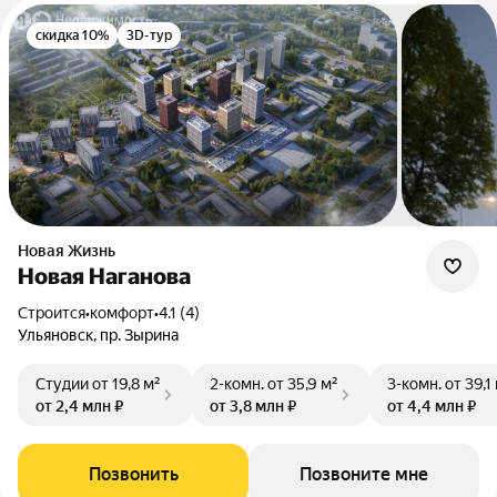
скидка 10%
3D-тур
Новая Жизнь
Новая Наганова
Строится
•
комфорт
•
4.1 (4)
Ульяновск, пр. Зырина
Студии
от 19,8 м²
2-комн.
от 35,9 м²
3-комн.
от 39,1
от 2,4 млн ₽
от 3,8 млн ₽
от 4,4 млн ₽
Позвонить
Позвоните мне