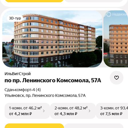
3D-тур
ИльВитСтрой
по пр. Ленинского Комсомола, 57А
Сдан
•
комфорт
•
4 (4)
Ульяновск, пр. Ленинского Комсомола, 57А
1-комн.
от 46,2 м²
2-комн.
от 48,2 м²
3-комн.
от 93,
от 4,2 млн ₽
от 4,3 млн ₽
от 7,5 млн ₽