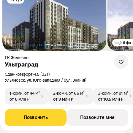
3D-тур
ещё 6 фо
ГК Железно
Ультраград
Сдан
•
комфорт
•
4.5 (321)
Ульяновск, ул. Юго-западная / бул. Знаний
1-комн.
от 44 м²
2-комн.
от 66 м²
3-комн.
от 81 м²
от 6 млн ₽
от 9 млн ₽
от 10,5 млн ₽
Позвонить
Позвоните мне