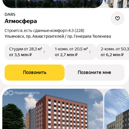
DARS
Атмосфера
Строится, есть сданные
•
комфорт
•
4.3 (228)
Ульяновск, пр. Авиастроителей / пр. Генерала Тюленева
Студии
от 28,3 м²
1-комн.
от 20,5 м²
2-комн.
от 50,3
от 3,5 млн ₽
от 2,7 млн ₽
от 6,2 млн ₽
Позвонить
Позвоните мне