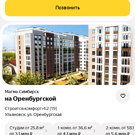
Позвонить
Магма Симбирск
на Оренбургской
Строится
•
комфорт
•
4.2 (19)
Ульяновск, ул. Оренбургская
Студии
от 25,8 м²
1-комн.
от 36,6 м²
2-комн.
от 58,1
от 3,1 млн ₽
от 4,1 млн ₽
от 5,6 млн ₽