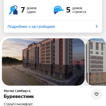
7
5
домов
домов
сдано
строятся
Подробнее о застройщике
Магма Симбирск
Буревестник
Строится
•
комфорт