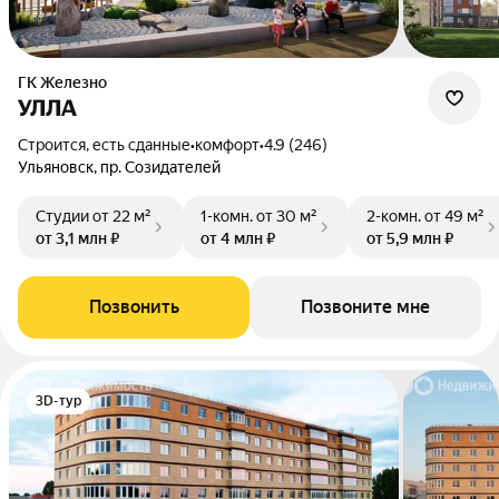
ГК Железно
УЛЛА
Строится, есть сданные
•
комфорт
•
4.9 (246)
Ульяновск, пр. Созидателей
Студии
от 22 м²
1-комн.
от 30 м²
2-комн.
от 49 м²
от 3,1 млн ₽
от 4 млн ₽
от 5,9 млн ₽
Позвонить
Позвоните мне
3D-тур