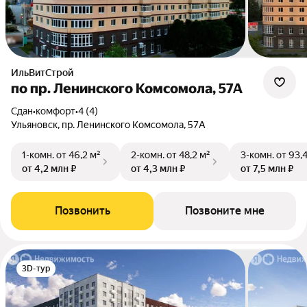
ИльВитСтрой
по пр. Ленинского Комсомола, 57А
Сдан
•
комфорт
•
4 (4)
Ульяновск, пр. Ленинского Комсомола, 57А
1-комн.
от 46,2 м²
2-комн.
от 48,2 м²
3-комн.
от 93,
от 4,2 млн ₽
от 4,3 млн ₽
от 7,5 млн ₽
Позвонить
Позвоните мне
3D-тур