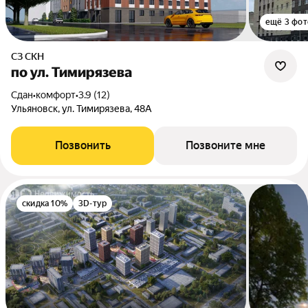
ещё 3 фот
СЗ СКН
по ул. Тимирязева
Сдан
•
комфорт
•
3.9 (12)
Ульяновск, ул. Тимирязева, 48А
Позвонить
Позвоните мне
скидка 10%
3D-тур