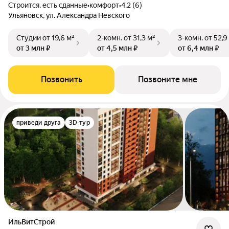
Строится, есть сданные
•
комфорт
•
4.2 (6)
Ульяновск, ул. Александра Невского
Студии
от 19,6 м²
2-комн.
от 31,3 м²
3-комн.
от 52,9
от 3 млн ₽
от 4,5 млн ₽
от 6,4 млн ₽
Позвонить
Позвоните мне
приведи друга
3D-тур
ИльВитСтрой