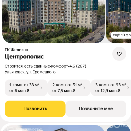
ещё 10 фо
ГК Железно
Центрополис
Строится, есть сданные
•
комфорт
•
4.6 (267)
Ульяновск, ул. Еремецкого
1-комн.
от 33 м²
2-комн.
от 51 м²
3-комн.
от 93 м²
от 6 млн ₽
от 7,5 млн ₽
от 12,9 млн ₽
Позвонить
Позвоните мне