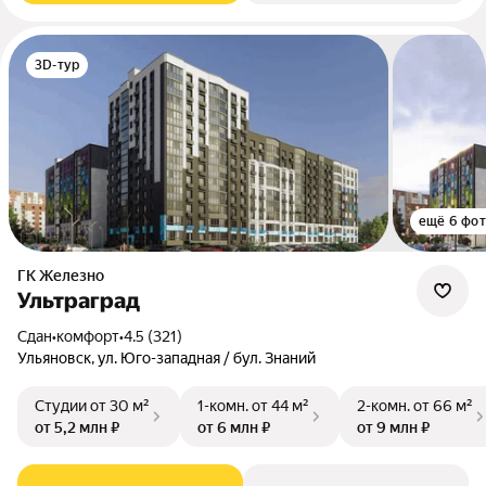
3D-тур
ещё 6 фо
ГК Железно
Ультраград
Сдан
•
комфорт
•
4.5 (321)
Ульяновск, ул. Юго-западная / бул. Знаний
Студии
от 30 м²
1-комн.
от 44 м²
2-комн.
от 66 м²
от 5,2 млн ₽
от 6 млн ₽
от 9 млн ₽