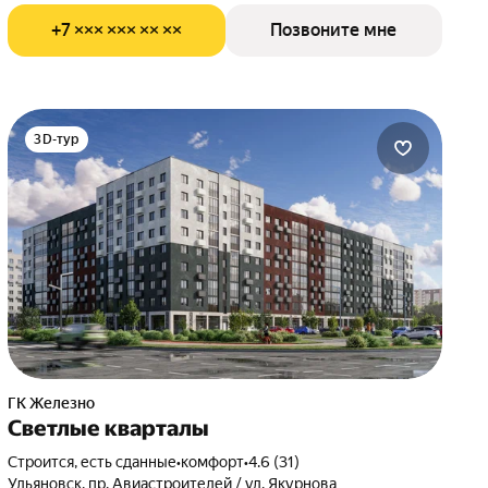
+7 ××× ××× ×× ××
Позвоните мне
3D-тур
ГК Железно
Светлые кварталы
Строится, есть сданные
•
комфорт
•
4.6 (31)
Ульяновск, пр. Авиастроителей / ул. Якурнова