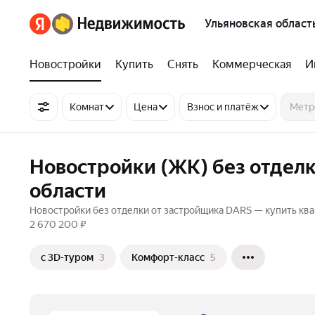
Ульяновская област
Новостройки
Купить
Снять
Коммерческая
И
Комнат
Цена
Взнос и платёж
Новостройки (ЖК) без отделк
области
Новостройки без отделки от застройщика DARS — купить квар
2 670 200 ₽
c 3D-туром
3
Комфорт-класс
5