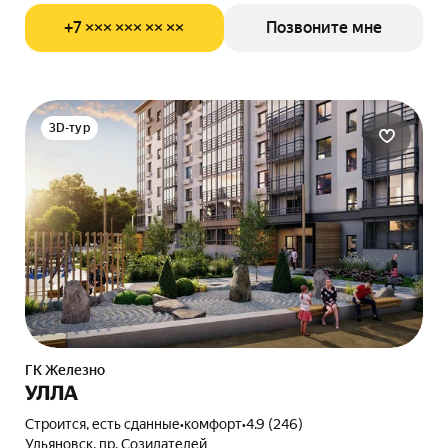
+7 ××× ××× ×× ××
Позвоните мне
3D-тур
ГК Железно
УЛЛА
Строится, есть сданные
•
комфорт
•
4.9 (246)
Ульяновск, пр. Созидателей