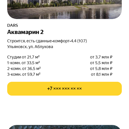
DARS
Аквамарин 2
Строится, есть сданные
•
комфорт
•
4.4 (107)
Ульяновск, ул. Аблукова
Студии от 21,7 м²
от 3,7 млн ₽
1-комн. от 33,5 м²
от 5,5 млн ₽
2-комн. от 36,5 м²
от 5,8 млн ₽
3-комн. от 59,7 м²
от 8,1 млн ₽
+7 ××× ××× ×× ××