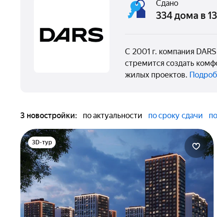
Сдано
334 дома в 1
C 2001 г. компания DAR
стремится создать комф
жилых проектов.
Подроб
3 новостройки:
по актуальности
по сроку сдачи
по
3D-тур