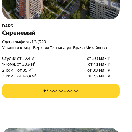
DARS
Сиреневый
Сдан
•
комфорт
•
4.3 (529)
Ульяновск, мкр. Верхняя Терраса, ул. Врача Михайлова
Студии от 22,4 м²
от 3,0 млн ₽
1-комн. от 33,5 м²
от 4,1 млн ₽
2-комн. от 35 м²
от 3,9 млн ₽
3-комн. от 68,4 м²
от 7,5 млн ₽
+7 ××× ××× ×× ××