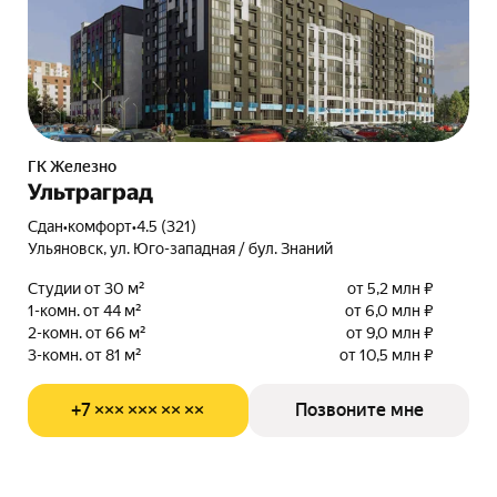
ГК Железно
Ультраград
Сдан
•
комфорт
•
4.5 (321)
Ульяновск, ул. Юго-западная / бул. Знаний
Студии от 30 м²
от 5,2 млн ₽
1-комн. от 44 м²
от 6,0 млн ₽
2-комн. от 66 м²
от 9,0 млн ₽
3-комн. от 81 м²
от 10,5 млн ₽
+7 ××× ××× ×× ××
Позвоните мне