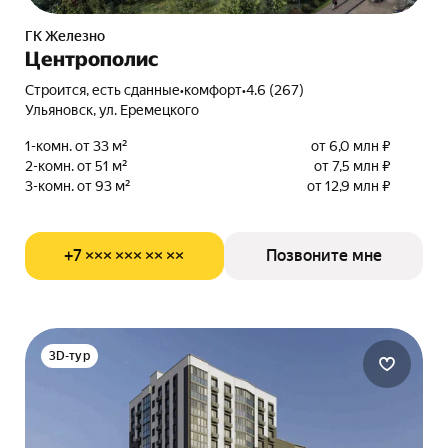
ГК Железно
Центрополис
Строится, есть сданные
•
комфорт
•
4.6 (267)
Ульяновск, ул. Еремецкого
1-комн. от 33 м²
от 6,0 млн ₽
2-комн. от 51 м²
от 7,5 млн ₽
3-комн. от 93 м²
от 12,9 млн ₽
+7 ××× ××× ×× ××
Позвоните мне
3D-тур