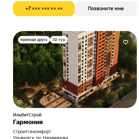
+7 ××× ××× ×× ××
Позвоните мне
приведи друга
3D-тур
ИльВитСтрой
Гармония
Строится
•
комфорт
Ульяновск, пр. Нариманова