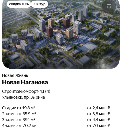
скидка 10%
3D-тур
Новая Жизнь
Новая Наганова
Строится
•
комфорт
•
4.1 (4)
Ульяновск, пр. Зырина
Студии от 19,8 м²
от 2,4 млн ₽
2-комн. от 35,9 м²
от 3,8 млн ₽
3-комн. от 39,1 м²
от 4,4 млн ₽
4-комн. от 70,2 м²
от 7,0 млн ₽