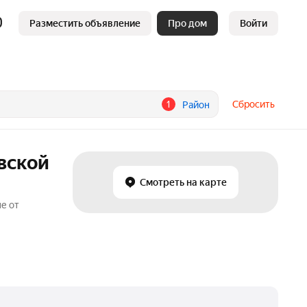
Разместить объявление
Про дом
Войти
1
Сбросить
Район
вской
Смотреть на карте
е от