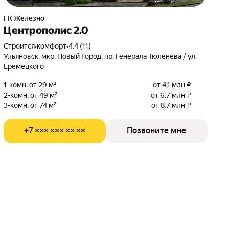
ГК Железно
Центрополис 2.0
Строится
•
комфорт
•
4.4 (11)
Ульяновск, мкр. Новый Город, пр. Генерала Тюленева / ул.
Еремецкого
1-комн. от 29 м²
от 4,1 млн ₽
2-комн. от 49 м²
от 6,7 млн ₽
3-комн. от 74 м²
от 8,7 млн ₽
+7 ××× ××× ×× ××
Позвоните мне