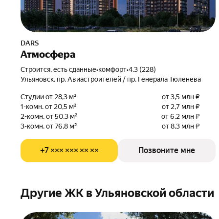
DARS
Атмосфера
Строится, есть сданные
•
комфорт
•
4.3 (228)
Ульяновск, пр. Авиастроителей / пр. Генерала Тюленева
Студии от 28,3 м²
от 3,5 млн ₽
1-комн. от 20,5 м²
от 2,7 млн ₽
2-комн. от 50,3 м²
от 6,2 млн ₽
3-комн. от 76,8 м²
от 8,3 млн ₽
+7 ××× ××× ×× ××
Позвоните мне
Другие ЖК в Ульяновской области