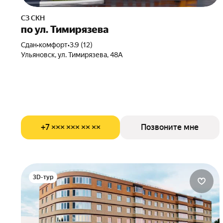
СЗ СКН
по ул. Тимирязева
Сдан
•
комфорт
•
3.9 (12)
Ульяновск, ул. Тимирязева, 48А
+7 ××× ××× ×× ××
Позвоните мне
3D-тур