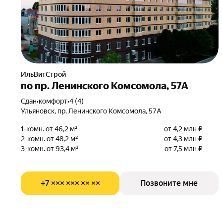
ИльВитСтрой
по пр. Ленинского Комсомола, 57А
Сдан
•
комфорт
•
4 (4)
Ульяновск, пр. Ленинского Комсомола, 57А
1-комн. от 46,2 м²
от 4,2 млн ₽
2-комн. от 48,2 м²
от 4,3 млн ₽
3-комн. от 93,4 м²
от 7,5 млн ₽
+7 ××× ××× ×× ××
Позвоните мне