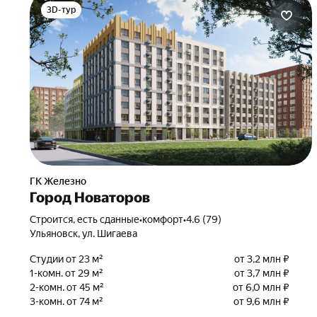
3D-тур
ГК Железно
Город Новаторов
Строится, есть сданные
•
комфорт
•
4.6 (79)
Ульяновск, ул. Шигаева
Студии от 23 м²
от 3,2 млн ₽
1-комн. от 29 м²
от 3,7 млн ₽
2-комн. от 45 м²
от 6,0 млн ₽
3-комн. от 74 м²
от 9,6 млн ₽