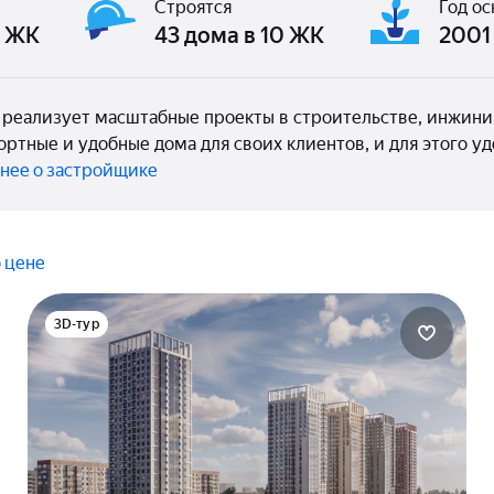
Строятся
Год о
3 ЖК
43 дома в 10 ЖК
2001 
S реализует масштабные проекты в строительстве, инжин
ортные и удобные дома для своих клиентов, и для этого 
нее о застройщике
 цене
3D-тур