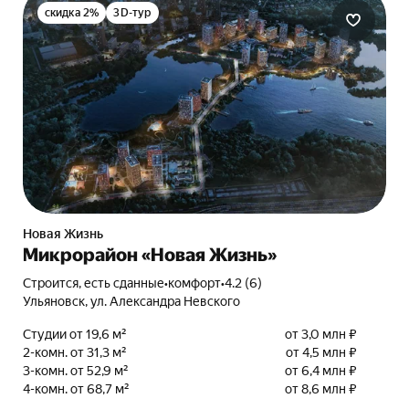
скидка 2%
3D-тур
Новая Жизнь
Микрорайон «Новая Жизнь»
Строится, есть сданные
•
комфорт
•
4.2 (6)
Ульяновск, ул. Александра Невского
Студии от 19,6 м²
от 3,0 млн ₽
2-комн. от 31,3 м²
от 4,5 млн ₽
3-комн. от 52,9 м²
от 6,4 млн ₽
4-комн. от 68,7 м²
от 8,6 млн ₽