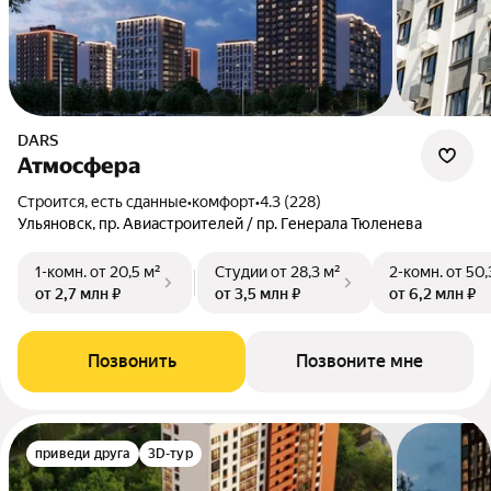
DARS
Атмосфера
Строится, есть сданные
•
комфорт
•
4.3 (228)
Ульяновск, пр. Авиастроителей / пр. Генерала Тюленева
1-комн.
от 20,5 м²
Студии
от 28,3 м²
2-комн.
от 50,
от 2,7 млн ₽
от 3,5 млн ₽
от 6,2 млн ₽
Позвонить
Позвоните мне
приведи друга
3D-тур