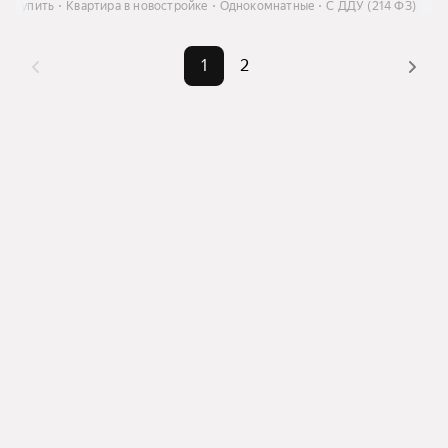
и
Купить
Квартира в новостройке
Однокомнатные
С ДДУ (214 ФЗ)
1
2