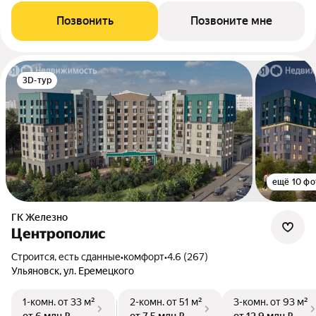
Позвонить
Позвоните мне
3D-тур
ещё 10 фо
ГК Железно
Центрополис
Строится, есть сданные
•
комфорт
•
4.6 (267)
Ульяновск, ул. Еремецкого
1-комн.
от 33 м²
2-комн.
от 51 м²
3-комн.
от 93 м²