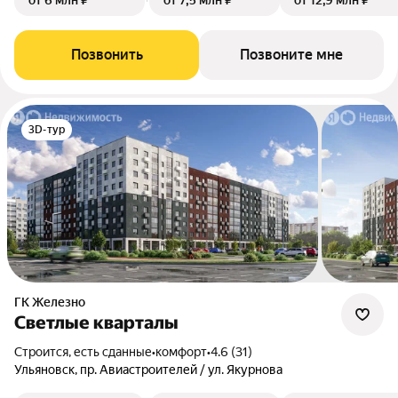
от 6 млн ₽
от 7,5 млн ₽
от 12,9 млн ₽
Позвонить
Позвоните мне
3D-тур
ГК Железно
Светлые кварталы
Строится, есть сданные
•
комфорт
•
4.6 (31)
Ульяновск, пр. Авиастроителей / ул. Якурнова