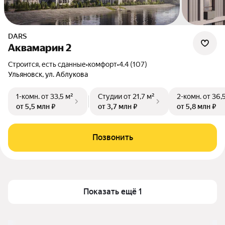
DARS
Аквамарин 2
Строится, есть сданные
•
комфорт
•
4.4 (107)
Ульяновск, ул. Аблукова
1-комн.
от 33,5 м²
Студии
от 21,7 м²
2-комн.
от 36,
от 5,5 млн ₽
от 3,7 млн ₽
от 5,8 млн ₽
Позвонить
Показать ещё 1