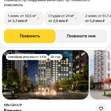
Ульяновск, пр. Академика Филатова / пр. Ленинского
Комсомола
1-комн.
от 30,5 м²
Студии
от 24 м²
2-комн.
от 51,7 
от 3,7 млн ₽
от 2,9 млн ₽
от 5,8 млн ₽
Позвонить
Позвоните мне
семейная ипотека от 3.5%
3D-тур
MN GROUP
Европа