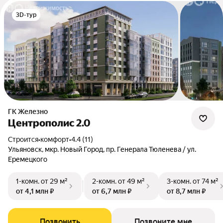
3D-тур
ГК Железно
Центрополис 2.0
Строится
•
комфорт
•
4.4 (11)
Ульяновск, мкр. Новый Город, пр. Генерала Тюленева / ул.
Еремецкого
1-комн.
от 29 м²
2-комн.
от 49 м²
3-комн.
от 74 м²
от 4,1 млн ₽
от 6,7 млн ₽
от 8,7 млн ₽
Позвонить
Позвоните мне