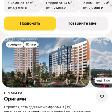
1-комн.
от 32 м²
Студии
от 24 м²
2-комн.
от 56 м²
от 4,1 млн ₽
от 3,2 млн ₽
от 6,5 млн ₽
Позвонить
Позвоните мне
трейд-ин
3D-тур
ещё 3 фот
ПРЕМЬЕРА
Оригами
Строится, есть сданные
•
комфорт
•
4.3 (39)