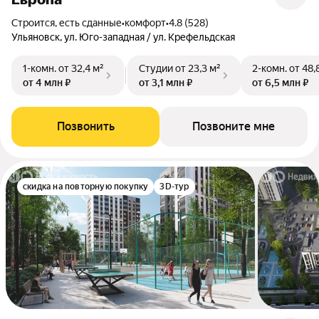
Строится, есть сданные
•
комфорт
•
4.8 (528)
Ульяновск, ул. Юго-западная / ул. Крефельдская
1-комн.
от 32,4 м²
Студии
от 23,3 м²
2-комн.
от 48,
от 4 млн ₽
от 3,1 млн ₽
от 6,5 млн ₽
Позвонить
Позвоните мне
скидка на повторную покупку
3D-тур