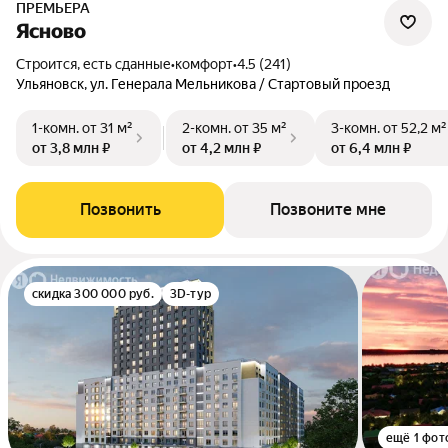
ПРЕМЬЕРА
Ясново
Строится, есть сданные
•
комфорт
•
4.5 (241)
Ульяновск, ул. Генерала Мельникова / Стартовый проезд
1-комн.
от 31 м²
2-комн.
от 35 м²
3-комн.
от 52,2 м²
от 3,8 млн ₽
от 4,2 млн ₽
от 6,4 млн ₽
Позвонить
Позвоните мне
скидка 300 000 руб.
3D-тур
ещё 1 фот