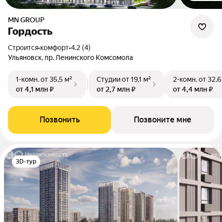
MN GROUP
Гордость
Строится
•
комфорт
•
4.2 (4)
Ульяновск, пр. Ленинского Комсомола
1-комн.
от 35,5 м²
Студии
от 19,1 м²
2-комн.
от 32,6
от 4,1 млн ₽
от 2,7 млн ₽
от 4,4 млн ₽
Позвонить
Позвоните мне
3D-тур