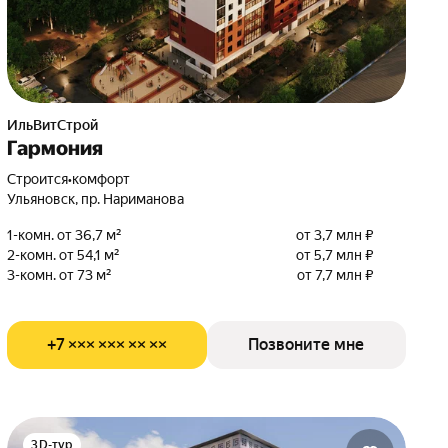
ИльВитСтрой
Гармония
Строится
•
комфорт
Ульяновск, пр. Нариманова
1-комн. от 36,7 м²
от 3,7 млн ₽
2-комн. от 54,1 м²
от 5,7 млн ₽
3-комн. от 73 м²
от 7,7 млн ₽
+7 ××× ××× ×× ××
Позвоните мне
3D-тур