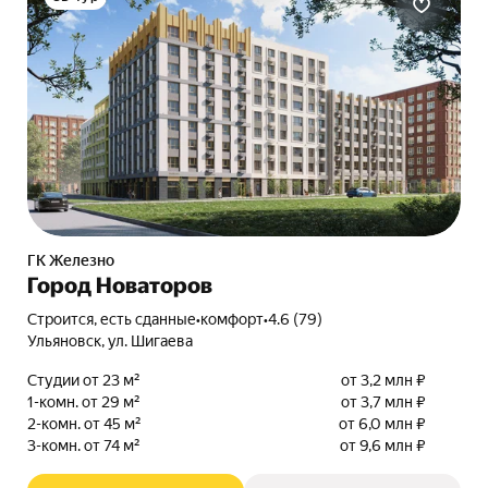
ГК Железно
Город Новаторов
Строится, есть сданные
•
комфорт
•
4.6 (79)
Ульяновск, ул. Шигаева
Студии от 23 м²
от 3,2 млн ₽
1-комн. от 29 м²
от 3,7 млн ₽
2-комн. от 45 м²
от 6,0 млн ₽
3-комн. от 74 м²
от 9,6 млн ₽