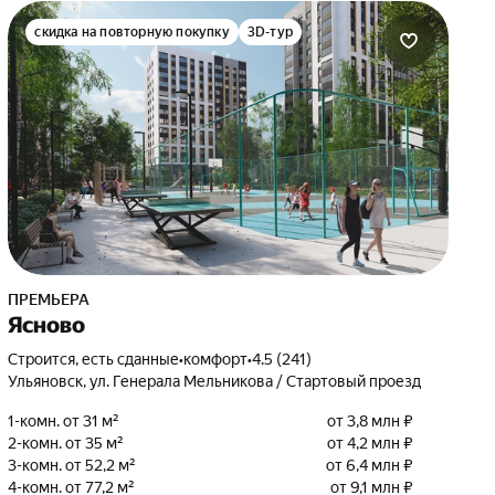
скидка на повторную покупку
3D-тур
ПРЕМЬЕРА
Ясново
Строится, есть сданные
•
комфорт
•
4.5 (241)
Ульяновск, ул. Генерала Мельникова / Стартовый проезд
1-комн. от 31 м²
от 3,8 млн ₽
2-комн. от 35 м²
от 4,2 млн ₽
3-комн. от 52,2 м²
от 6,4 млн ₽
4-комн. от 77,2 м²
от 9,1 млн ₽