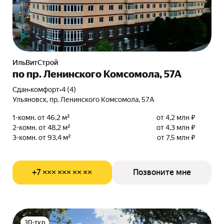
ИльВитСтрой
по пр. Ленинского Комсомола, 57А
Сдан
•
комфорт
•
4 (4)
Ульяновск, пр. Ленинского Комсомола, 57А
1-комн. от 46,2 м²
от 4,2 млн ₽
2-комн. от 48,2 м²
от 4,3 млн ₽
3-комн. от 93,4 м²
от 7,5 млн ₽
+7 ××× ××× ×× ××
Позвоните мне
3D-тур