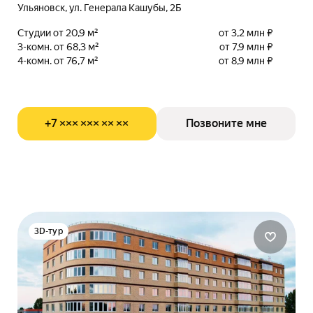
Ульяновск, ул. Генерала Кашубы, 2Б
Студии от 20,9 м²
от 3,2 млн ₽
3-комн. от 68,3 м²
от 7,9 млн ₽
4-комн. от 76,7 м²
от 8,9 млн ₽
+7 ××× ××× ×× ××
Позвоните мне
3D-тур