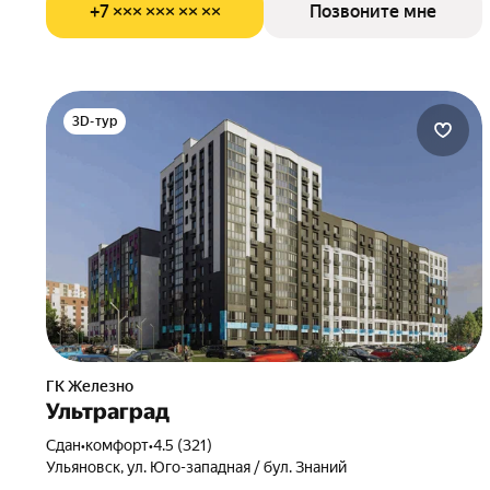
+7 ××× ××× ×× ××
Позвоните мне
3D-тур
ГК Железно
Ультраград
Сдан
•
комфорт
•
4.5 (321)
Ульяновск, ул. Юго-западная / бул. Знаний