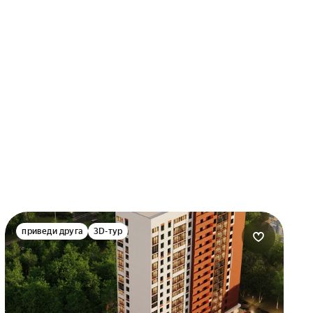
приведи друга
3D-тур