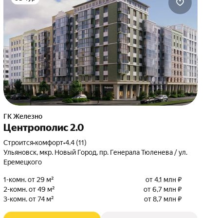
ГК Железно
Центрополис 2.0
Строится
•
комфорт
•
4.4 (11)
Ульяновск, мкр. Новый Город, пр. Генерала Тюленева / ул.
Еремецкого
1-комн. от 29 м²
от 4,1 млн ₽
2-комн. от 49 м²
от 6,7 млн ₽
3-комн. от 74 м²
от 8,7 млн ₽