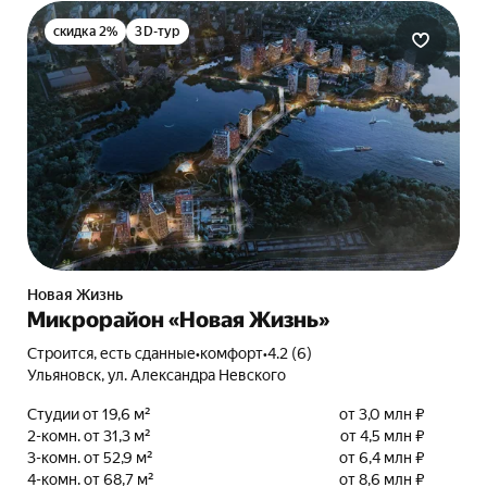
скидка 2%
3D-тур
Новая Жизнь
Микрорайон «Новая Жизнь»
Строится, есть сданные
•
комфорт
•
4.2 (6)
Ульяновск, ул. Александра Невского
Студии от 19,6 м²
от 3,0 млн ₽
2-комн. от 31,3 м²
от 4,5 млн ₽
3-комн. от 52,9 м²
от 6,4 млн ₽
4-комн. от 68,7 м²
от 8,6 млн ₽