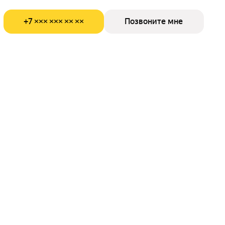
+7 ××× ××× ×× ××
Позвоните мне