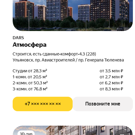
DARS
Атмосфера
Строится, есть сданные
•
комфорт
•
4.3 (228)
Ульяновск, пр. Авиастроителей / пр. Генерала Тюленева
Студии от 28,3 м²
от 3,5 млн ₽
1-комн. от 20,5 м²
от 2,7 млн ₽
2-комн. от 50,3 м²
от 6,2 млн ₽
3-комн. от 76,8 м²
от 8,3 млн ₽
+7 ××× ××× ×× ××
Позвоните мне
3D-тур