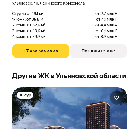
Ульяновск, пр. Ленинского Комсомола
Студии от 19,1 м²
от 2,7 млн ₽
1-комн. от 35,5 м²
от 4,1 млн ₽
2-комн. от 32,6 м²
от 4,4 млн ₽
3-комн. от 49,6 м²
от 6,1 млн ₽
4-комн. от 79,9 м²
от 8,9 млн ₽
+7 ××× ××× ×× ××
Позвоните мне
Другие ЖК в Ульяновской области
3D-тур