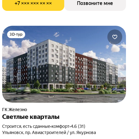
+7 ××× ××× ×× ××
Позвоните мне
3D-тур
ГК Железно
Светлые кварталы
Строится, есть сданные
•
комфорт
•
4.6 (31)
Ульяновск, пр. Авиастроителей / ул. Якурнова