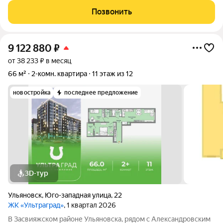
этажность: 2/9 Окна: пластик Санузел: совмещенный Полы:
Позвонить
бетонные О квартире: Продаётся
9 122 880
₽
от 38 233 ₽ в месяц
66 м²
2-комн. квартира
11 этаж из 12
новостройка
последнее предложение
3D-тур
Ульяновск
,
Юго-западная улица
,
22
ЖК «Ультраград»
, 1 квартал 2026
В Засвияжском районе Ульяновска, рядом с Александровским