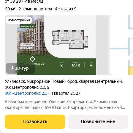
от 39 297 ₽ в месяц
69 м²
2-комн. квартира
4 этаж из 9
новостройка
3D-тур
Ульяновск
,
микрорайон Новый Город
,
квартал Центральный
,
ЖК Центрополис 2.0
,
9
ЖК «Центрополис 2.0»
, 1 квартал 2027
В Заволжском районе Ульяновска продается 2-комнатная
квартира площадью 69.00 кв. м. Квартира расположена на 4
этаже 9 корпуса в жилом комплексе Центрополис 2.0.
Центрополис 2.0 новый перспективный проект, который
Позвонить
Позвоните мне
является логичным продолжением уже