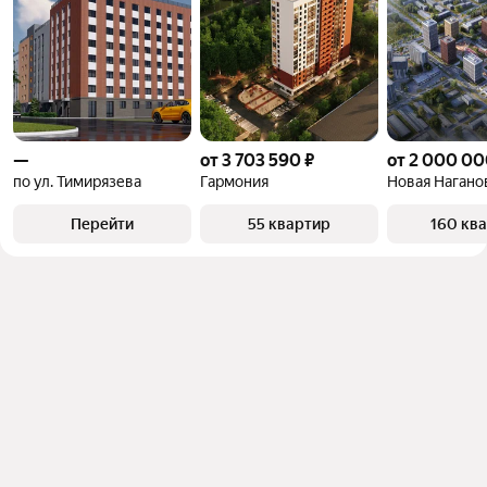
—
от 3 703 590 ₽
от 2 000 00
по ул. Тимирязева
Гармония
Новая Нагано
Перейти
55 квартир
160 кв