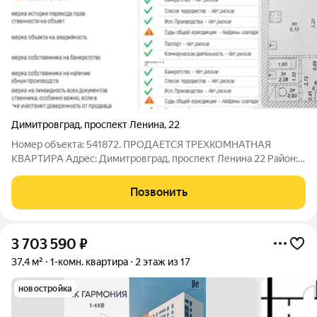
Димитровград
,
проспект Ленина
,
22
Номер объекта: 541872. ПРОДАЕТСЯ ТРЕХКОМНАТНАЯ
КВАРТИРА Адрес: Димитровград, проспект Ленина 22 Район:
Соцгород Информация о доме: Серия здания: УП Отопление:
центральное Перекрытия: бетонные Газ в доме: да Лифт в
Позвонить
доме: да Этажность: 9 Двор: детская
3 703 590
₽
37,4 м²
1-комн. квартира
2 этаж из 17
новостройка