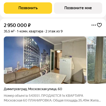
м. Квартира находится на 4 этаже дома №4 комплекса
комфорт-класса «Светлые кварталы» (Застройщик ГК
Позвонить
Позвоните мне
«Железно»). Комфортная жизнь на
2 950 000
₽
35,5 м²
1-комн. квартира
2 этаж из 9
Димитровград
,
Московская улица
,
60
Номер объекта: 543551. ПРОДАЕТСЯ 1к КВАРТИРА
Московская 60 ПЛАНИРОВКА: Общая площадь:35,49м Жилая
площадь каждой комнаты: 17,35м Кухня: 9,22м Этаж/