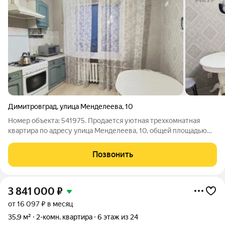
Димитровград
,
улица Менделеева
,
10
Номер объекта: 541975. Продается уютная трехкомнатная
квартира по адресу улица Менделеева, 10, общей площадью
73,7 кв.м. Эта квартира идеальный вариант для тех, кто хочет
создать свой идеальный дом, поскольку она требует
Позвонить
косметического ремонта, что
3 841 000
₽
от 16 097 ₽ в месяц
35,9 м²
2-комн. квартира
6 этаж из 24