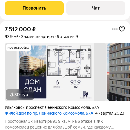
большими окнами, кухня, отопление газовое, пристрой,
погреб, сараи, участок земли в собственности 4,5 соток.
Позвонить
Чат
Требуется ремонт. В шаговой
7 512 000
₽
93,9 м²
3-комн. квартира
6 этаж из 9
новостройка
3D-тур
Ульяновск
,
проспект Ленинского Комсомола
,
57А
Жилой дом по пр. Ленинского Комсомола, 57А
, 4 квартал 2023
Просторная 3к. квартира 93,9 кв. м. на 6 этаже в ЖК
Комсомолец решение для большой семьи, где каждому