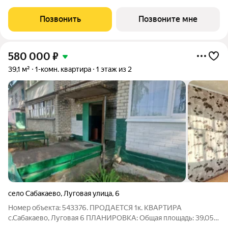
найдётся своё пространство:отдельные комнаты для детей и
взрослых;гостевая зона для приема родственников и
Позвонить
Позвоните мне
друзей;место для домашнего кабинета или
580 000
₽
39,1 м²
1-комн. квартира
1 этаж из 2
село Сабакаево
,
Луговая улица
,
6
Номер объекта: 543376. ПРОДАЕТСЯ 1к. КВАРТИРА
с.Сабакаево, Луговая 6 ПЛАНИРОВКА: Общая площадь: 39,05