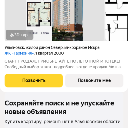
3D-тур
Ульяновск
,
жилой район Север
,
микрорайон Искра
ЖК «Гармония»
, 1 квартал 2030
СТАРТ ПРОДАЖ. ПРИОБРЕТАЙТЕ ПО ЛЬГОТНОЙ ИПОТЕКЕ!
Свободный выбор этажа - подробнее в отделе продаж. Уютная
1к. квартира 34,10 м2 в ЖК «Гармония» идеальное решение для
тех, кто ценит комфорт и функциональность: продуманная
Позвонить
Позвоните мне
планировка достаточно места
Сохраняйте поиск и не упускайте
новые объявления
Купить квартиру, ремонт: нет в Ульяновской области