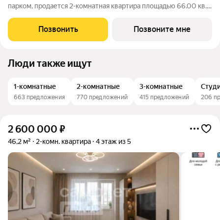
парком, продается 2-комнатная квартира площадью 66.00 кв.
м. Квартира находится в доме №1 жилого комплекса
Ультраград от федерального девелопера «Железно».
Позвонить
Позвоните мне
Ультраград ультра счастливый жилой
Люди также ищут
1-комнатные
2-комнатные
3-комнатные
Студ
663 предложения
770 предложений
415 предложений
206 п
2 600 000
₽
46,2 м²
2-комн. квартира
4 этаж из 5