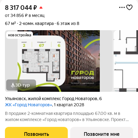
8 317 044
₽
от 34 856 ₽ в месяц
67 м²
2-комн. квартира
6 этаж из 8
новостройка
3D-тур
Ульяновск
,
жилой комплекс Город Новаторов
,
6
ЖК «Город Новаторов»
, 1 квартал 2028
В продаже 2-комнатная квартира площадью 67.00 кв. м в
жилом комплексе «Город новаторов» в Ульяновске. Проект
реализует федеральный девелопер «Железно». «Город
новаторов» - масштабный жилой проект площадью 67 Га,
Позвонить
Позвоните мне