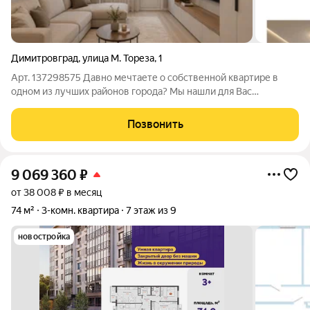
Димитровград
,
улица М. Тореза
,
1
Арт. 137298575 Давно мечтаете о собственной квартире в
одном из лучших районов города? Мы нашли для Вас
идеальный вариант! ДВУХКОМНАТНАЯ КВАРТИРА ПО ЦЕНЕ
НИЖЕ ОДНОКОМНАТНОЙ в самом динамично
Позвонить
развивающемся Соцгороде. Общая площадь 46,2 м на улице М.
9 069 360
₽
от 38 008 ₽ в месяц
74 м²
3-комн. квартира
7 этаж из 9
новостройка