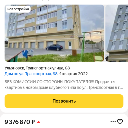
новостройка
Ульяновск
,
Транспортная улица
,
68
Дом по ул. Транспортная, 68
, 4 квартал 2022
БЕЗ КОМИССИИ СО СТОРОНЫ ПОКУПАТЕЛЯ!!! Продается
квартира в новом доме клубного типа по ул. Транспортная в г.
Ульяновске! о квартире: Квартира с индивидуальным
отоплением (газовый котел), просторные комнаты 21,5+12,6
Позвонить
кв.м., лоджия 6,5 кв.м. с выходом
9 376 870
₽