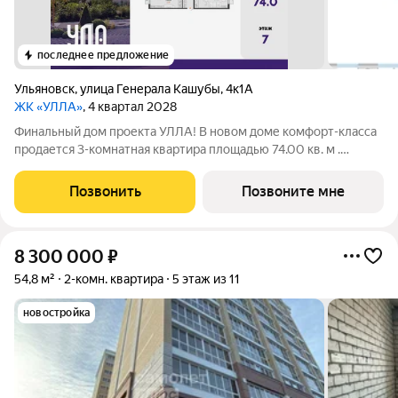
последнее предложение
Ульяновск
,
улица Генерала Кашубы
,
4к1А
ЖК «УЛЛА»
, 4 квартал 2028
Финальный дом проекта УЛЛА! В новом доме комфорт-класса
продается 3-комнатная квартира площадью 74.00 кв. м .
Квартира находится в доме №3 в жилом комплексе УЛЛА от
федерального застройщика «Железно». Транспортная
Позвонить
Позвоните мне
доступность и окружение - 2
8 300 000
₽
54,8 м²
2-комн. квартира
5 этаж из 11
новостройка