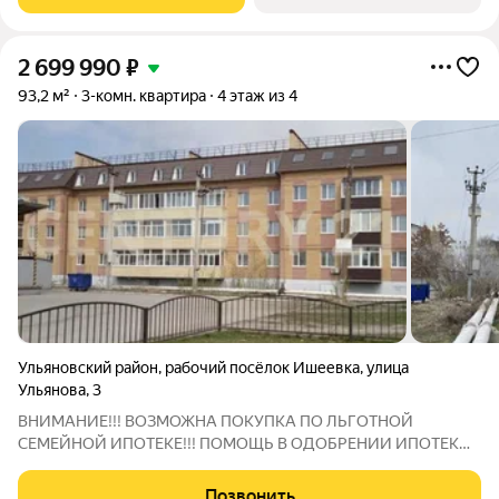
созданный в концепции 15-минутного
2 699 990
₽
93,2 м²
3-комн. квартира
4 этаж из 4
Ульяновский район
,
рабочий посёлок Ишеевка
,
улица
Ульянова
,
3
ВНИМАНИЕ!!! ВОЗМОЖНА ПОКУПКА ПО ЛЬГОТНОЙ
СЕМЕЙНОЙ ИПОТЕКЕ!!! ПОМОЩЬ В ОДОБРЕНИИ ИПОТЕКИ!
ПОЛНОЕ ЮРИДИЧЕСКОЕ СОПРОВОЖДЕНИЕ! ПРОДАЖА ОТ
ЮРИДИЧЕСКОГО ЛИЦА! Ожидают новых собственников
Позвонить