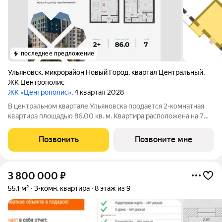
последнее предложение
Ульяновск
,
микрорайон Новый Город
,
квартал Центральный
,
ЖК Центрополис
ЖК «Центрополис»
, 4 квартал 2028
В центральном квартале Ульяновска продается 2-комнатная
квартира площадью 86.00 кв. м. Квартира расположена на 7
этаже дома №6 в жилом комплексе комфорт-класса
Центрополис. Мечта жить в центре Нового города теперь
Позвонить
Позвоните мне
осуществима! Квартал Центрополис
3 800 000
₽
55,1 м²
3-комн. квартира
8 этаж из 9