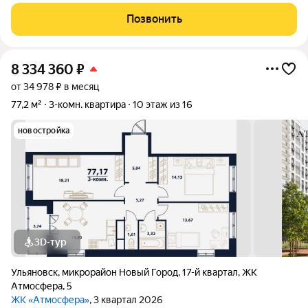
м Жилая площадь каждой комнаты: 20 м Кухня: 7,5 м Этаж/
этажность: 1/2 Окна: дерево Полы: деревянные Санузел:
Позвонить
раздельный О квартире: ???? с.
8 334 360
₽
от 34 978 ₽ в месяц
77,2 м²
3-комн. квартира
10 этаж из 16
новостройка
3D-тур
Ульяновск
,
микрорайон Новый Город
,
17-й квартал
,
ЖК
Атмосфера
,
5
ЖК «Атмосфера»
, 3 квартал 2026