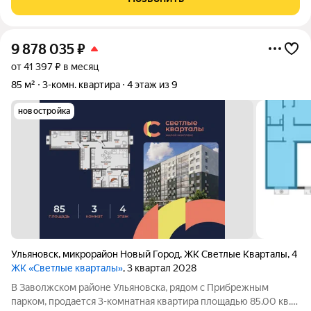
трехкомнатные квартиры на мансардном этаже в кирпичном
доме в самом
9 878 035
₽
от 41 397 ₽ в месяц
85 м²
3-комн. квартира
4 этаж из 9
новостройка
Ульяновск
,
микрорайон Новый Город
,
ЖК Светлые Кварталы
,
4
ЖК «Светлые кварталы»
, 3 квартал 2028
В Заволжском районе Ульяновска, рядом с Прибрежным
парком, продается 3-комнатная квартира площадью 85.00 кв.