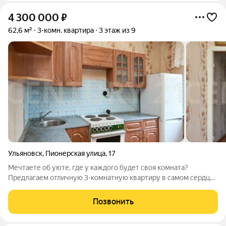
4 300 000
₽
62,6 м²
3-комн. квартира
3 этаж из 9
Ульяновск
,
Пионерская улица
,
17
Мечтаете об уюте, где у каждого будет своя комната?
Предлагаем отличную 3-комнатную квартиру в самом сердце
Нижней террасы. Почему вам здесь понравится:
Планировка:Три просторные изолированные комнаты дают
Позвонить
полную свободу действий: детская, спальня,