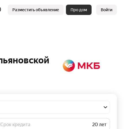
Разместить объявление
Про дом
Войти
Ульяновской
Срок кредита
лет