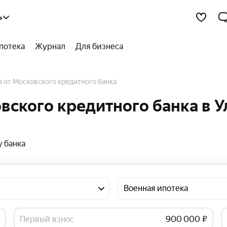
ь
потека
Журнал
Для бизнеса
ка от Московского кредитного банка
вского кредитного банка в 
 банка
Военная ипотека
Первый взнос
₽