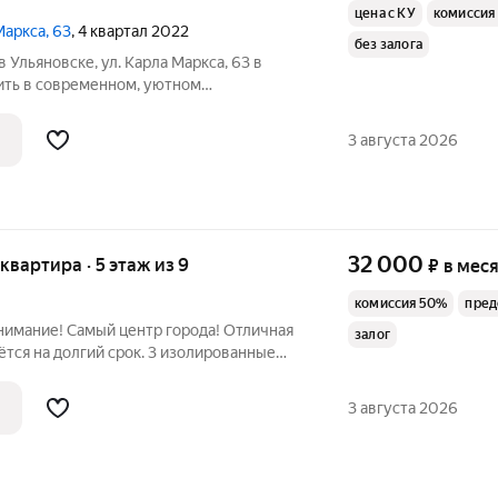
цена с КУ
комиссия
Маркса, 63
, 4 квартал 2022
без залога
 Ульяновске, ул. Карла Маркса, 63 в
ить в современном, уютном
од рукой? Студия в клубном доме
го человека или пары: компактная, но
3 августа 2026
 и
32 000
 квартира · 5 этаж из 9
₽
в мес
комиссия 50%
пред
нимание! Самый центр города! Отличная
залог
ётся на долгий срок. 3 изолированные
 лоджия. Для жизни есть все
дивана, двуспальная кровать, 4 шкафа,
3 августа 2026