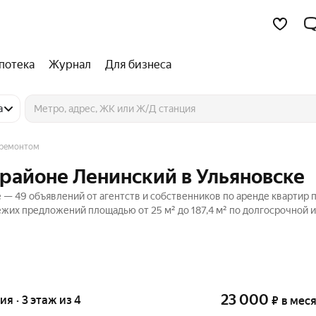
потека
Журнал
Для бизнеса
а
 ремонтом
 районе Ленинский в Ульяновске
 — 49 объявлений от агентств и собственников по аренде квартир п
жих предложений площадью от 25 м² до 187,4 м² по долгосрочной и
23 000
ия · 3 этаж из 4
₽
в мес