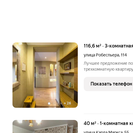
116,6 м² · 3-комнатна
улица Робеспьера
,
114
Лучшее предложение по 
трехкомнатную квартиру
кирпичном доме. Арендн
квартире есть все для п
Показать телефон
кондиционеры. Дом
+
26
40 м² · 1-комнатная 
улица Карла Маркса
,
55