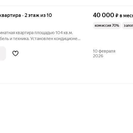
40 000
 квартира · 2 этаж из 10
₽
в мес
комиссия 70%
зало
мнатная квартира площадью 104 кв.м.
бель и техника. Установлен кондиционер.
 отопление. Находится на втором этаже.
ормацией позвоните по телефону,
10 февраля
2026