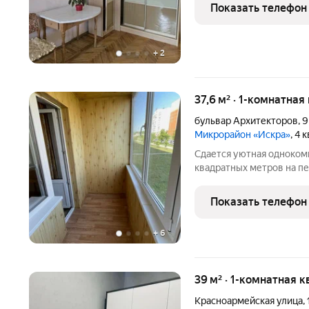
квартира. небольшой зал
Показать телефон
+
2
37,6 м² · 1-комнатная
бульвар Архитекторов
,
9
Микрорайон «Искра»
, 4 
Сдается уютная одноком
квадратных метров на п
дома, расположенного в
Архитекторов, 9. Дом по
Показать телефон
благоустроенной терри
+
6
39 м² · 1-комнатная к
Красноармейская улица
,