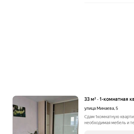
33 м² · 1-комнатная к
улица Минаева
,
5
Сдам 1комнатную квартир
необходимая мебель и т
стир.машинка двухспальн