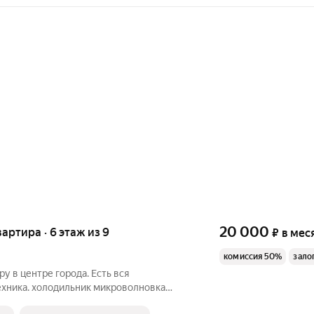
20 000
вартира · 6 этаж из 9
₽
в мес
комиссия 50%
зало
у в центре города. Есть вся
ехника. холодильник микроволновка
ая кровать шкаф. Чистая светлая