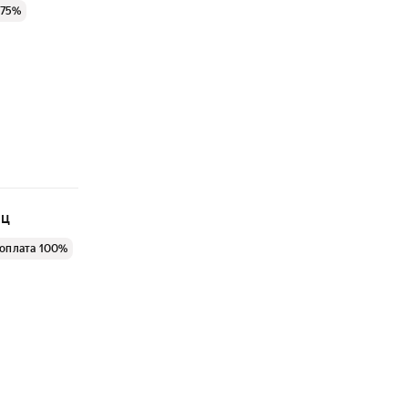
 75%
яц
оплата 100%