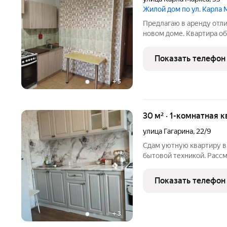
Жилой дом по ул. Карла 
Предлагаю в аренду отли
новом доме. Квартира о
бытовой техникой для В
или пишите в чат.
Показать телефон
+
5
30 м² · 1-комнатная к
улица Гагарина
,
22/9
Сдам уютную квартиру в 
бытовой техникой. Расс
Показать телефон
+
3