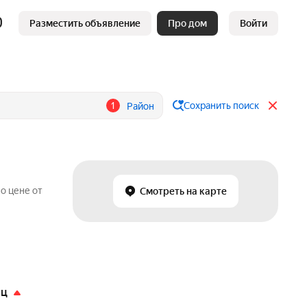
Разместить объявление
Про дом
Войти
1
Сохранить поиск
Район
о цене от
Смотреть на карте
яц