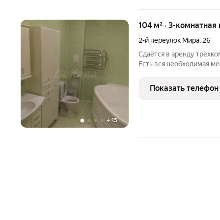
104 м² · 3-комнатная
2-й переулок Мира
,
26
Сдаётся в аренду трёхко
Есть вся необходимая ме
Два балкона. Автономное
За более подробной инф
Показать телефон
указанному в
+
15