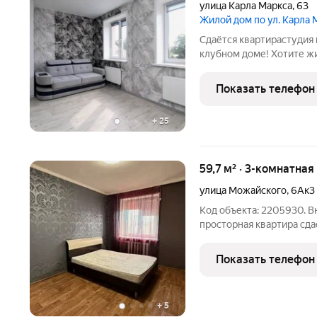
улица Карла Маркса
,
63
Жилой дом по ул. Карла 
Сдаётся квартирастудия в
клубном доме! Хотите ж
пространстве, где всё п
отличный выбор для одно
Показать телефон
продуманная планировка
+
25
59,7 м² · 3-комнатная
улица Можайского
,
6Ак3
Код объекта: 2205930. В
просторная квартира сда
комнаты, кухня, большая
необходимое: мебель - 2 
Показать телефон
комод; техника -
+
5