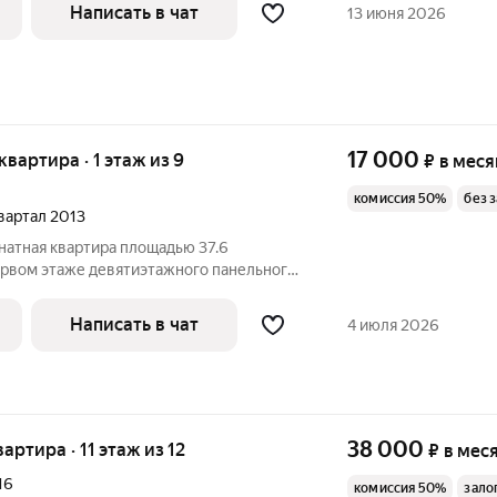
ог при заселении. возвращается потом.
Написать в чат
13 июня 2026
17 000
 квартира · 1 этаж из 9
₽
в меся
комиссия 50%
без 
квартал 2013
натная квартира площадью 37.6
ервом этаже девятиэтажного панельного
 микрорайоне Искра по адресу бульвар
строен в 2013 году и окружён
Написать в чат
4 июля 2026
торией
38 000
вартира · 11 этаж из 12
₽
в мес
16
комиссия 50%
зало