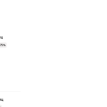
яц
 75%
яц