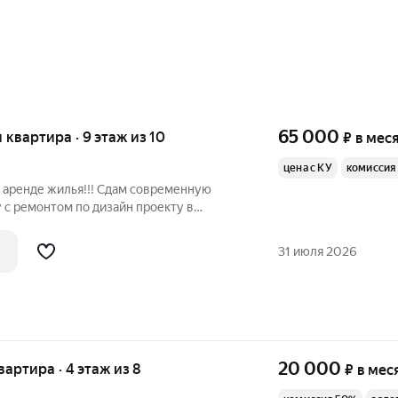
65 000
я квартира · 9 этаж из 10
₽
в мес
цена с КУ
комиссия
аренде жилья!!! Сдам современную
 с ремонтом по дизайн проекту в
ая плата 72000 (Все включено). В
роживания, мебель, техника. Установлены
31 июля 2026
20 000
квартира · 4 этаж из 8
₽
в мес