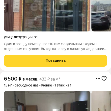
улица Федерации
,
91
Сдам в аренду помещение 116 квм с отдельным входом и
отдельным сан узлом. Выход на первую линию ул Федерации.
В помещении сделан хороший ремонт, высокие потолки,
множество окон, есть возможность поставить перегородки,
Позвонить
при необходимости. Парковка есть
6 500
₽
в месяц
433 ₽ за м²
15 м²
свободное назначение
1 этаж из 1