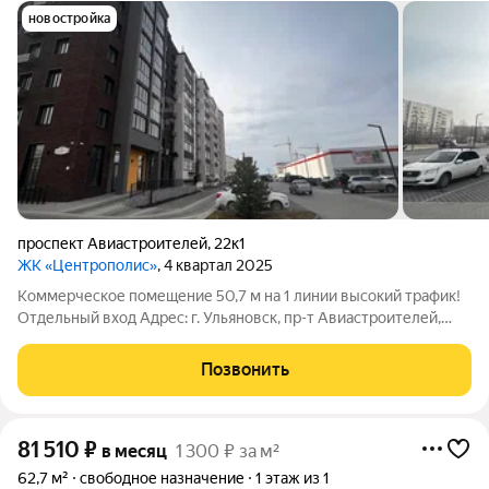
новостройка
проспект Авиастроителей
,
22к1
ЖК «Центрополис»
, 4 квартал 2025
Коммерческое помещение 50,7 м на 1 линии высокий трафик!
Отдельный вход Адрес: г. Ульяновск, пр-т Авиастроителей,
22к1 Сдаётся в аренду перспективное коммерческое
помещение в новом густонаселённом жилом массиве
Позвонить
отличная точка для запуска и
81 510
₽
в месяц
1 300 ₽ за м²
62,7 м²
свободное назначение
1 этаж из 1