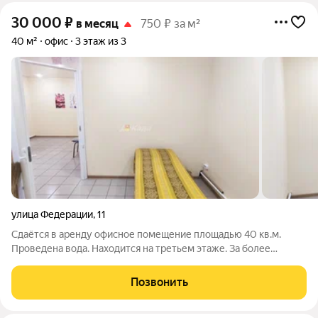
30 000
₽
в месяц
750 ₽ за м²
40 м²
офис
3 этаж из 3
улица Федерации
,
11
Сдаётся в аренду офисное помещение площадью 40 кв.м.
Проведена вода. Находится на третьем этаже. За более
подробной информацией позвоните по телефону, указанному
в объявлении, или напишите сообщение в любое удобное для
Позвонить
вас время.