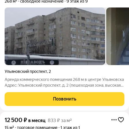
268 м²
свободное назначение
9 этаж из 9
Ульяновский проспект
,
2
Аренда коммерческого помещения 268 м в центре Ульяновска
Адрес: Ульяновский проспект, д. 2 (пешеходная зона, высокая
проходимость) Цена: 450 /м (120 600 в месяц) выгоднее
рынка! Ключевые преимущества: 4 отдельных входа идеально
Позвонить
для
12 500
₽
в месяц
833 ₽ за м²
15 м²
торговое помещение
1 этаж из 1