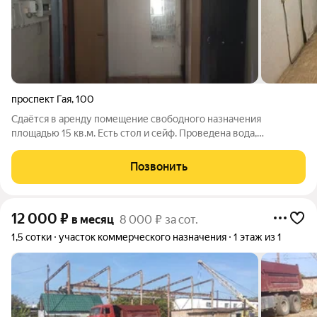
проспект Гая
,
100
Сдаётся в аренду помещение свободного назначения
площадью 15 кв.м. Есть стол и сейф. Проведена вода,
канализация. Находится на торговой базе. Коммунальные
платежи включены в арендную плату. По всем вопросам
Позвонить
звоните по телефону, указанному в
12 000
₽
в месяц
8 000 ₽ за сот.
1,5 сотки
участок коммерческого назначения
1 этаж из 1