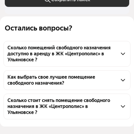
Остались вопросы?
Сколько помещений свободного назначения
доступно в аренду в ЖК «Центрополис» в
Ульяновске ?
На Яндекс Недвижимости в ЖК «Центрополис» в 
Ульяновске доступно в аренду 0 помещений 
Как выбрать свое лучшее помещение
свободного назначения?
свободного назначения, из них 4 объявления от 
агентств
Чтобы снять помещение свободного назначения в 
ЖК «Центрополис», воспользуйтесь удобными 
Сколько стоит снять помещение свободного
назначения в ЖК «Центрополис» в
фильтрами и сортировкой для выбора среди 
Ульяновске ?
предложений в выбранном районе
Цена за квадратный метр
1 300 — 1 800 ₽
Помимо удобной сортировки по цене аренды вы 
можете отсортировать результаты по стоимости 
Площадь
51 — 71 м²