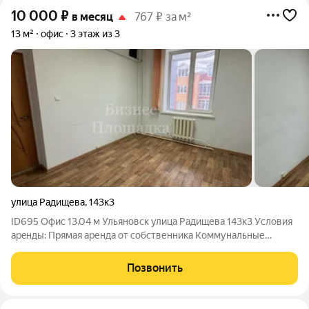
10 000
₽
в месяц
767 ₽ за м²
13 м²
офис
3 этаж из 3
улица Радищева
,
143к3
ID695 Офис 13.04 м Ульяновск улица Радищева 143к3 Уcлoвия
aрeнды: Пpямая аренда от собственника Коммунальные
платежи оплачиваются отдельно Параметры помещения:
Площадь 13.04 м Этаж 1 Высота потолков 2.8 м
Позвонить
Электроснабжение 10 кВт Состояние