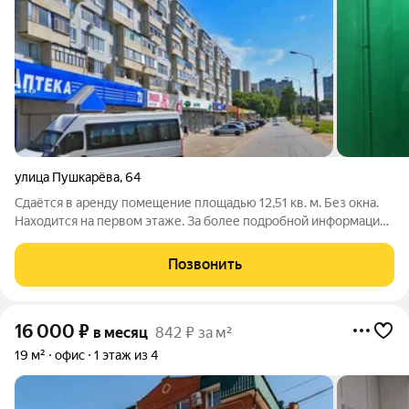
улица Пушкарёва
,
64
Сдаётся в аренду помещение площадью 12,51 кв. м. Без окна.
Находится на первом этаже. За более подробной информацией
позвоните по телефону, указанному в объявлении, или
напишите сообщение в любое удобное для вас время.
Позвонить
16 000
₽
в месяц
842 ₽ за м²
19 м²
офис
1 этаж из 4