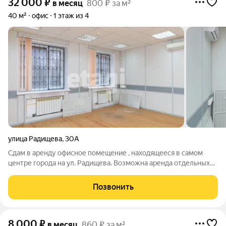
32 000
₽
в месяц
800 ₽ за м²
40 м²
офис
1 этаж из 4
улица Радищева
,
30А
Сдам в аренду офисное помещение , находящееся в самом
центре города на ул. Радищева. Возможна аренда отдельных
кабинетов: 19,29,45, 11кв м Помещение ранее принадлежало
банку, сделан хороший ремонт, установлены: пожарная и
Позвонить
охранная системы. отдельно
8 000
₽
в месяц
860 ₽ за м²