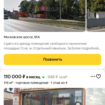
Московское шоссе
,
81А
Сдаётся в аренду помещение свободного назначения
площадью 13 кв. м. Отдельный павильон. За более подробной
информацией позвоните по телефону, указанному в
объявлении, или напишите сообщение в любое удобное для
Позвонить
вас время.
110 000
₽
в месяц
948 ₽ за м²
116 м²
торговое помещение
1 этаж из 4