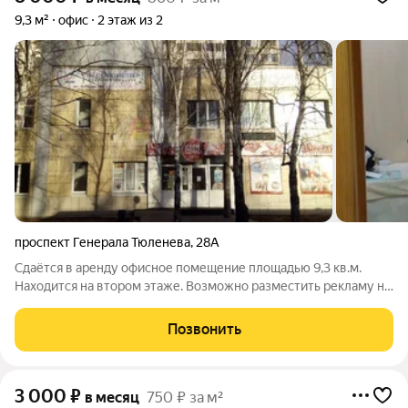
9,3 м²
офис
2 этаж из 2
проспект Генерала Тюленева
,
28А
Сдаётся в аренду офисное помещение площадью 9,3 кв.м.
Находится на втором этаже. Возможно разместить рекламу на
фасаде здания. За более подробной информацией позвоните
по телефону, указанному в объявлении, или напишите
Позвонить
сообщение в любое удобное для
3 000
₽
в месяц
750 ₽ за м²