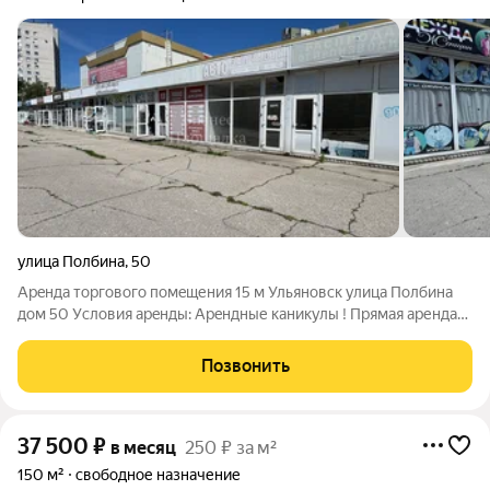
улица Полбина
,
50
Арeнда торгового помeщения 15 м Ульяновск улица Полбина
дом 50 Уcлoвия aрeнды: Аpeндные кaникулы ! Пpямая аренда
от собственника Коммунальные платежи оплачиваются
отдельно (электричество) Параметры помещения: Этаж 1
Позвонить
Высота потолков 2.7 м
37 500
₽
в месяц
250 ₽ за м²
150 м²
свободное назначение