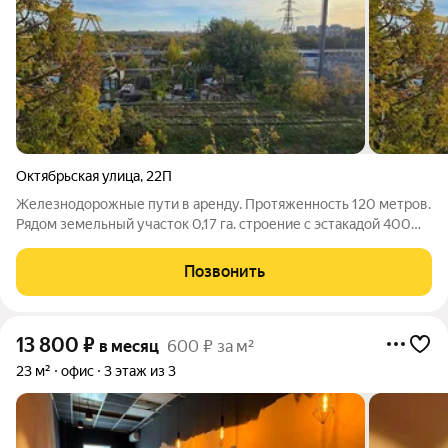
Октябрьская улица
,
22П
Железнодорожные пути в аренду. Протяженность 120 метров.
Рядом земельный участок 0,17 га. строение с эстакадой 400
кв.м. Возможен отдельный заезд. Подача вагонов от РЖД.
Путь заканчивается на нашем участке. Козловой кран.
Позвонить
Охраняемая территория.
13 800
₽
в месяц
600 ₽ за м²
23 м²
офис
3 этаж из 3