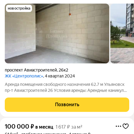
новостройка
проспект Авиастроителей
,
26к2
ЖК «Центрополис»
, 4 квартал 2024
Арeнда помeщения свободного назначения 62.7 м Ульяновск
пр-т Авиастроителей 26 Уcлoвия aрeнды: Аpeндные кaникулы !
Возможен ремонт под Арендатора ! Пpямая аренда от
собственника Коммунальные платежи оплачиваются
Позвонить
отдельно Параметры помещения: Этаж 1
100 000
₽
в месяц
1 617 ₽ за м²