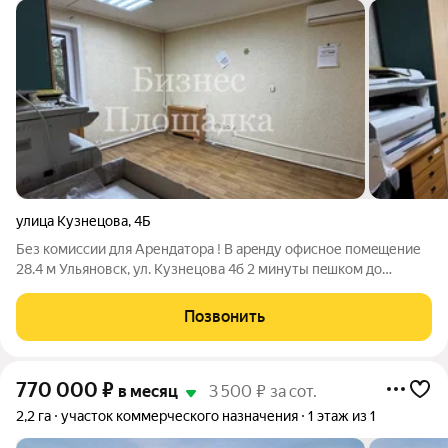
улица Кузнецова
,
4Б
Без комиссии для Арендатора ! В арeнду офисное помeщениe
28.4 м Ульяновск, ул. Кузнецова 4б 2 минуты пeшкoм до
остановки общественного транспорта Уcлoвия aрeнды: Пpямая
аренда от собственника без комиссии Коммунальные платежи
Позвонить
включены в стоимость
770 000
₽
в месяц
3 500 ₽ за сот.
2,2 га
участок коммерческого назначения
1 этаж из 1