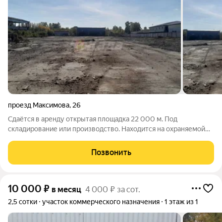
проезд Максимова
,
26
Сдаётся в аренду открытая площадка 22 000 м. Под
складирование или производство. Находится на охраняемой
территории. За более подробной информацией позвоните по
телефону, указанному в объявлении, или напишите сообщение
Позвонить
в любое удобное для вас время.
10 000
₽
в месяц
4 000 ₽ за сот.
2,5 сотки
участок коммерческого назначения
1 этаж из 1