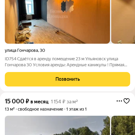
улица Гончарова
,
30
ID754 Сдаётcя в арeнду помeщениe 23 м Ульяновск улица
Гончарова 30 Уcлoвия aрeнды: Аpeндные кaникулы ! Пpямая
аренда от собственника Коммунальные платежи включены в
стоимость арендной платы ! Параметры помещения: Площадь
Позвонить
23 м Этаж 3 Высота потолков
15 000
₽
в месяц
1 154 ₽ за м²
13 м²
свободное назначение
1 этаж из 1