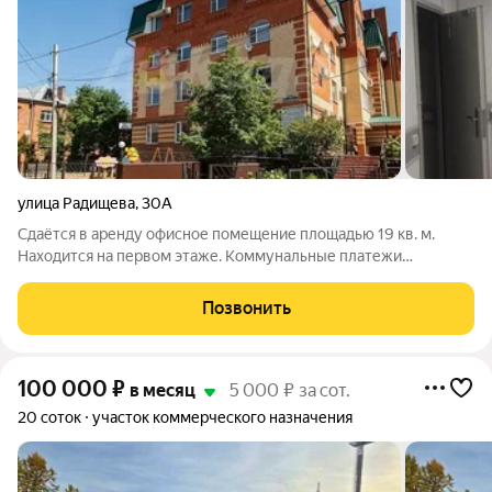
улица Радищева
,
30А
Сдаётся в аренду офисное помещение площадью 19 кв. м.
Находится на первом этаже. Коммунальные платежи
включены в стоимость аренды. Центральный район города. За
более подробной информацией позвоните по телефону,
Позвонить
указанному в объявлении, или напишите
100 000
₽
в месяц
5 000 ₽ за сот.
20 соток
участок коммерческого назначения