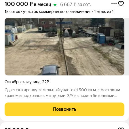
100 000
₽
в месяц
6 667 ₽ за сот.
15 соток
участок коммерческого назначения
1 этаж из 1
Октябрьская улица
,
22Р
Сдается в аренду земельный участок 1 500 кв.м. с мостовым
краном и подкрановыми путями. З/У выложен бетонными
плитами, территория асфальтированная. Охраняемая. Есть
бытовки для рабочих. Есть офисное помещение. Удобная
Позвонить
транспортная развязка. Возможна