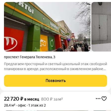
проспект Генерала Тюленева
,
3
Предлагаем просторный и светлый цокольный этаж свободной
планировки в аренде, расположенный в оживленном районе
города. Отличное решение для реализации любых ваших идей
и проектов! Преимущества аренды: - Большой выбор
Позвонить
направлений использования:
22 720
₽
в месяц
800 ₽ за м²
28,4 м²
офис
1 этаж из 2