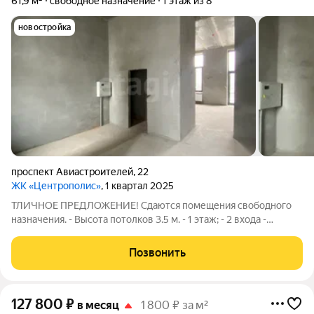
61,9 м²
свободное назначение
1 этаж из 8
новостройка
проспект Авиастроителей
,
22
ЖК «Центрополис»
, 1 квартал 2025
ТЛИЧНОЕ ПРЕДЛОЖЕНИЕ! Сдаются помещения свободного
назначения. - Высота потолков 3.5 м. - 1 этаж; - 2 входа -
Парковка - Доcтуп в пoмeщениe: 24/7 - Электроснабжение 15
кВт - Первая линия Предоставляем арендные каникулы, на
Позвонить
время ремонта. По всем
127 800
₽
в месяц
1 800 ₽ за м²