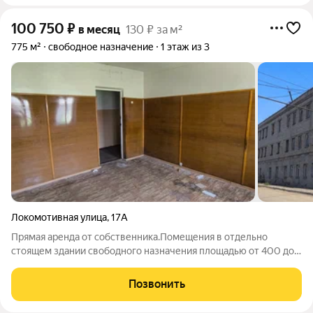
100 750
₽
в месяц
130 ₽ за м²
775 м²
свободное назначение
1 этаж из 3
Локомотивная улица
,
17А
Прямая аренда от собственника.Помещения в отдельно
стоящем здании свободного назначения площадью от 400 до
670 кв.м. с возможностью расширения, в т.ч. с выделение
офисных/бытовых помещений для персонала.Адрес: г.
Позвонить
Ульяновск, ул. Локомотивная, д.17,