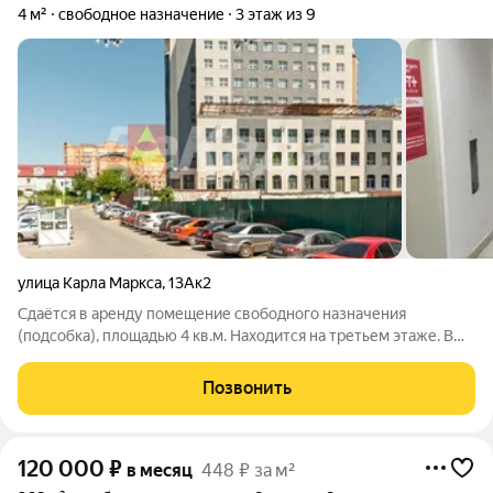
4 м²
свободное назначение
3 этаж из 9
улица Карла Маркса
,
13Ак2
Сдаётся в аренду помещение свободного назначения
(подсобка), площадью 4 кв.м. Находится на третьем этаже. В
здании два лифта, лестница, на первом этаже пост охраны. За
более подробной информацией позвоните по телефону,
Позвонить
указанному в объявлении, или
120 000
₽
в месяц
448 ₽ за м²