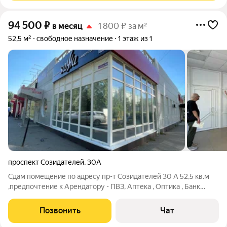
94 500
₽
в месяц
1 800 ₽ за м²
52,5 м²
свободное назначение
1 этаж из 1
проспект Созидателей
,
30А
Сдам помещение по адресу пр-т Созидателей 30 А 52,5 кв.м
,предпочтение к Арендатору - ПВЗ, Аптека , Оптика , Банк
,Ателье, Детские товары, Игрушки , Канц. товары, Торговля В
помещении 2 входа. Один с улицы, другой (по надобности)
Позвонить
Чат
через соседнее