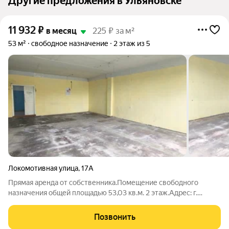
Другие предложения в Ульяновске
11 932
₽
в месяц
225 ₽ за м²
53 м²
свободное назначение
2 этаж из 5
Локомотивная улица
,
17А
Прямая аренда от собственника.Помещение свободного
назначения общей площадью 53,03 кв.м. 2 этаж.Адрес: г.
Ульяновск, ул. Локомотивная, 17А, стр.1, пом.2. Бывшее
училище УМЗ.Помещение на 2 этаже здания. .Подходит под
Позвонить
фотостудию, секции, небольшое