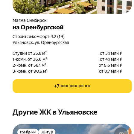
Магма Симбирск
на Оренбургской
Строится
•
комфорт
•
4.2 (19)
Ульяновск, ул. Оренбургская
Студии от 25,8 м²
от 3,1 млн ₽
1-комн. от 36,6 м²
от 4,1 млн ₽
2-комн. от 58,1 м²
от 5,6 млн ₽
3-комн. от 90,5 м²
от 8,7 млн ₽
+7 ××× ××× ×× ××
Другие ЖК в Ульяновске
трейд-ин
3D-тур