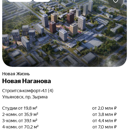
Новая Жизнь
Новая Наганова
Строится
•
комфорт
•
4.1 (4)
Ульяновск, пр. Зырина
Студии от 19,8 м²
от 2,0 млн ₽
2-комн. от 35,9 м²
от 3,8 млн ₽
3-комн. от 39,1 м²
от 4,4 млн ₽
4-комн. от 70,2 м²
от 7,0 млн ₽