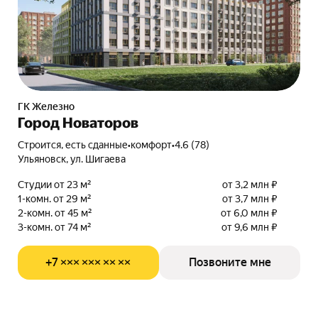
ГК Железно
Город Новаторов
Строится, есть сданные
•
комфорт
•
4.6 (78)
Ульяновск, ул. Шигаева
Студии от 23 м²
от 3,2 млн ₽
1-комн. от 29 м²
от 3,7 млн ₽
2-комн. от 45 м²
от 6,0 млн ₽
3-комн. от 74 м²
от 9,6 млн ₽
+7 ××× ××× ×× ××
Позвоните мне