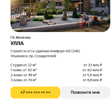
ГК Железно
УЛЛА
Строится, есть сданные
•
комфорт
•
4.9 (246)
Ульяновск, пр. Созидателей
Студии от 22 м²
от 3,1 млн ₽
1-комн. от 30 м²
от 4,0 млн ₽
2-комн. от 49 м²
от 5,9 млн ₽
3-комн. от 74 м²
от 8,8 млн ₽
+7 ××× ××× ×× ××
Позвоните мне