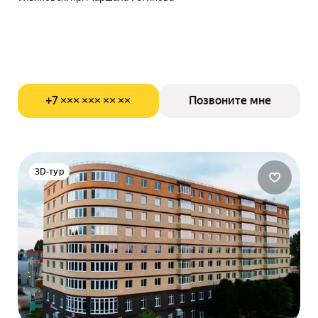
+7 ××× ××× ×× ××
Позвоните мне
3D-тур