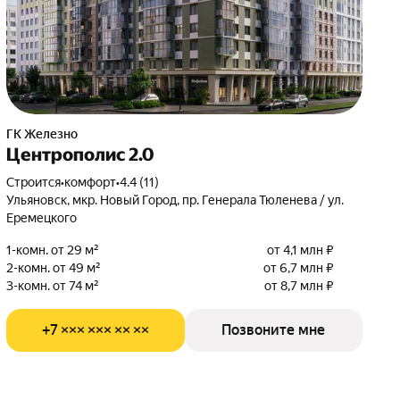
ГК Железно
Центрополис 2.0
Строится
•
комфорт
•
4.4 (11)
Ульяновск, мкр. Новый Город, пр. Генерала Тюленева / ул.
Еремецкого
1-комн. от 29 м²
от 4,1 млн ₽
2-комн. от 49 м²
от 6,7 млн ₽
3-комн. от 74 м²
от 8,7 млн ₽
+7 ××× ××× ×× ××
Позвоните мне