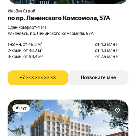
ИльВитСтрой
по пр. Ленинского Комсомола, 57А
Сдан
•
комфорт
•
4 (4)
Ульяновск, пр. Ленинского Комсомола, 57А
1-комн. от 46,2 м²
от 4,2 млн ₽
2-комн. от 48,2 м²
от 4,3 млн ₽
3-комн. от 93,4 м²
от 7,5 млн ₽
+7 ××× ××× ×× ××
Позвоните мне
3D-тур