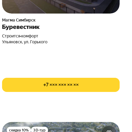
Магма Симбирск
Буревестник
Строится
•
комфорт
Ульяновск, ул. Горького
+7 ××× ××× ×× ××
скидка 10%
3D-тур