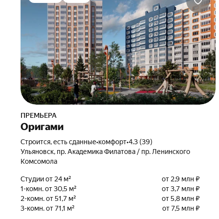
ПРЕМЬЕРА
Оригами
Строится, есть сданные
•
комфорт
•
4.3 (39)
Ульяновск, пр. Академика Филатова / пр. Ленинского
Комсомола
Студии от 24 м²
от 2,9 млн ₽
1-комн. от 30,5 м²
от 3,7 млн ₽
2-комн. от 51,7 м²
от 5,8 млн ₽
3-комн. от 71,1 м²
от 7,5 млн ₽