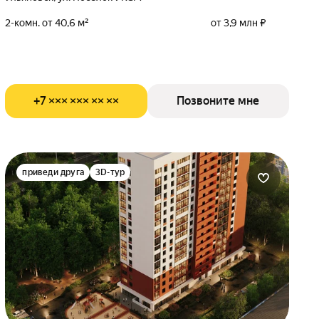
2-комн. от 40,6 м²
от 3,9 млн ₽
+7 ××× ××× ×× ××
Позвоните мне
приведи друга
3D-тур