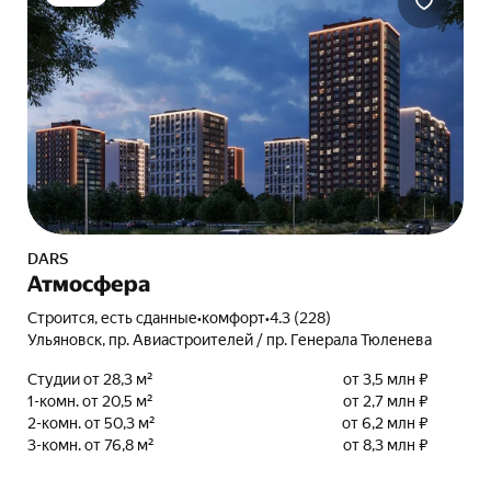
DARS
Атмосфера
Строится, есть сданные
•
комфорт
•
4.3 (228)
Ульяновск, пр. Авиастроителей / пр. Генерала Тюленева
Студии от 28,3 м²
от 3,5 млн ₽
1-комн. от 20,5 м²
от 2,7 млн ₽
2-комн. от 50,3 м²
от 6,2 млн ₽
3-комн. от 76,8 м²
от 8,3 млн ₽