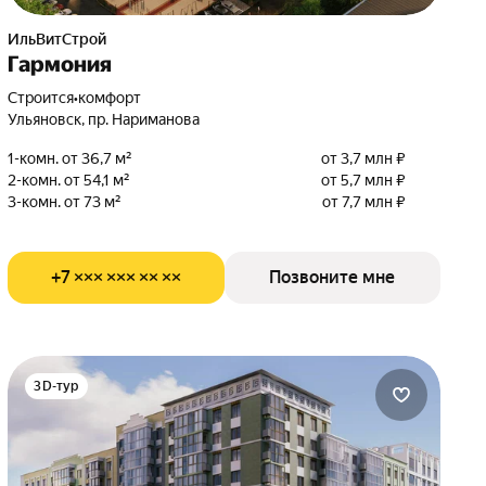
ИльВитСтрой
Гармония
Строится
•
комфорт
Ульяновск, пр. Нариманова
1-комн. от 36,7 м²
от 3,7 млн ₽
2-комн. от 54,1 м²
от 5,7 млн ₽
3-комн. от 73 м²
от 7,7 млн ₽
+7 ××× ××× ×× ××
Позвоните мне
3D-тур