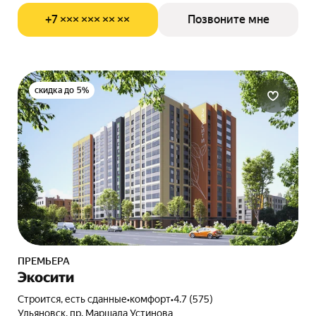
+7 ××× ××× ×× ××
Позвоните мне
скидка до 5%
ПРЕМЬЕРА
Экосити
Строится, есть сданные
•
комфорт
•
4.7 (575)
Ульяновск, пр. Маршала Устинова