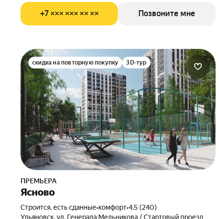
+7 ××× ××× ×× ××
Позвоните мне
скидка на повторную покупку
3D-тур
ПРЕМЬЕРА
Ясново
Строится, есть сданные
•
комфорт
•
4.5 (240)
Ульяновск, ул. Генерала Мельникова / Стартовый проезд