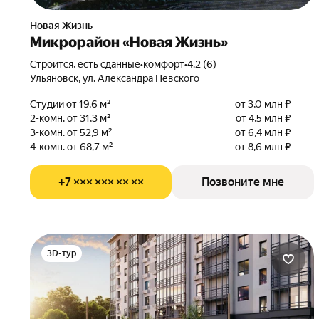
Новая Жизнь
Микрорайон «Новая Жизнь»
Строится, есть сданные
•
комфорт
•
4.2 (6)
Ульяновск, ул. Александра Невского
Студии от 19,6 м²
от 3,0 млн ₽
2-комн. от 31,3 м²
от 4,5 млн ₽
3-комн. от 52,9 м²
от 6,4 млн ₽
4-комн. от 68,7 м²
от 8,6 млн ₽
+7 ××× ××× ×× ××
Позвоните мне
3D-тур