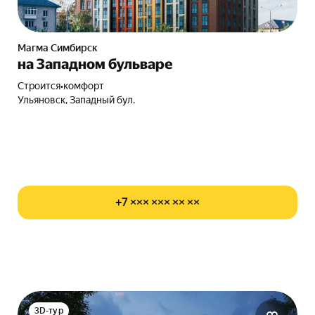
Магма Симбирск
на Западном бульваре
Строится
•
комфорт
Ульяновск, Западный бул.
+7 ××× ××× ×× ××
3D-тур