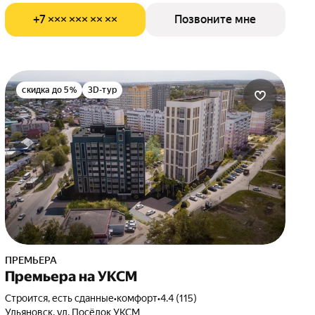
+7 ××× ××× ×× ××
Позвоните мне
скидка до 5%
3D-тур
ПРЕМЬЕРА
Премьера на УКСМ
Строится, есть сданные
•
комфорт
•
4.4 (115)
Ульяновск, ул. Посёлок УКСМ