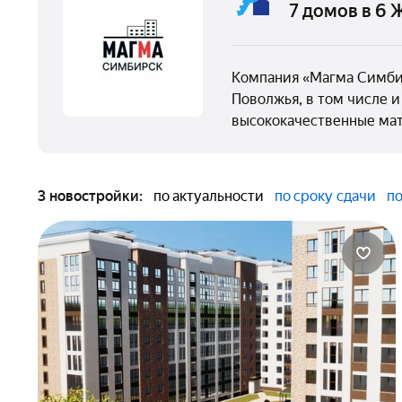
7 домов в 6 
Компания «Магма Симби
Поволжья, в том числе и
высококачественные ма
3 новостройки:
по актуальности
по сроку сдачи
по