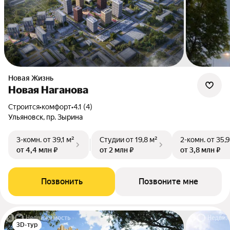
Новая Жизнь
Новая Наганова
Строится
•
комфорт
•
4.1 (4)
Ульяновск, пр. Зырина
3-комн.
от 39,1 м²
Студии
от 19,8 м²
2-комн.
от 35,9
от 4,4 млн ₽
от 2 млн ₽
от 3,8 млн ₽
Позвонить
Позвоните мне
3D-тур