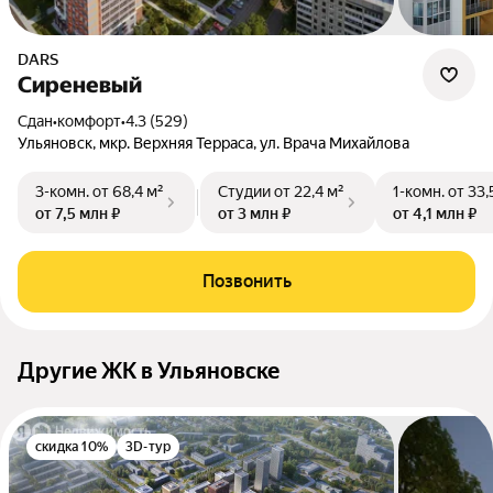
DARS
Сиреневый
Сдан
•
комфорт
•
4.3 (529)
Ульяновск, мкр. Верхняя Терраса, ул. Врача Михайлова
3-комн.
от 68,4 м²
Студии
от 22,4 м²
1-комн.
от 33,
от 7,5 млн ₽
от 3 млн ₽
от 4,1 млн ₽
Позвонить
Другие ЖК в Ульяновске
скидка 10%
3D-тур