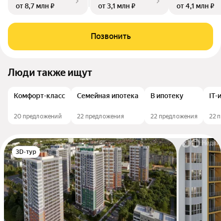
от 8,7 млн ₽
от 3,1 млн ₽
от 4,1 млн ₽
Позвонить
Люди также ищут
Комфорт-класс
Семейная ипотека
В ипотеку
IT-
20 предложений
22 предложения
22 предложения
22 
3D-тур