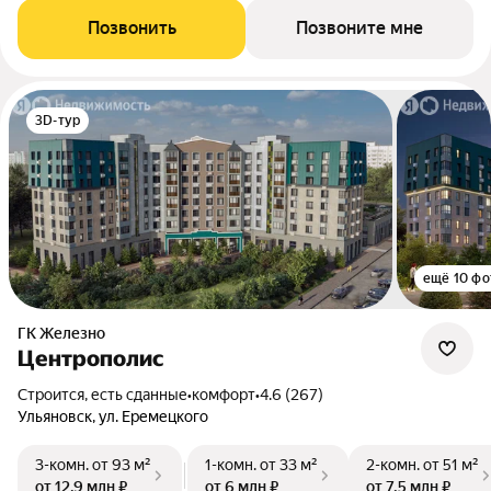
Позвонить
Позвоните мне
3D-тур
ещё 10 фо
ГК Железно
Центрополис
Строится, есть сданные
•
комфорт
•
4.6 (267)
Ульяновск, ул. Еремецкого
3-комн.
от 93 м²
1-комн.
от 33 м²
2-комн.
от 51 м²
от 12,9 млн ₽
от 6 млн ₽
от 7,5 млн ₽