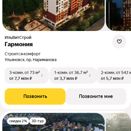
ИльВитСтрой
Гармония
Строится
•
комфорт
Ульяновск, пр. Нариманова
3-комн.
от 73 м²
1-комн.
от 36,7 м²
2-комн.
от 54,1 
от 7,7 млн ₽
от 3,7 млн ₽
от 5,7 млн ₽
Позвонить
Позвоните мне
скидка 2%
3D-тур