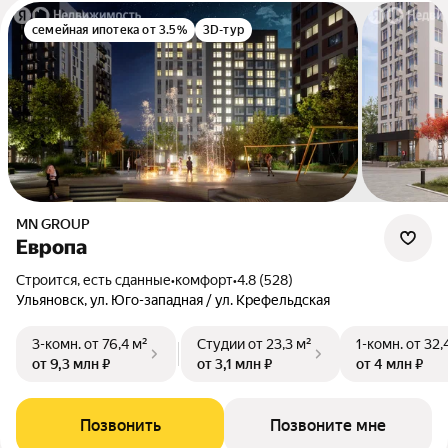
семейная ипотека от 3.5%
3D-тур
MN GROUP
Европа
Строится, есть сданные
•
комфорт
•
4.8 (528)
Ульяновск, ул. Юго-западная / ул. Крефельдская
3-комн.
от 76,4 м²
Студии
от 23,3 м²
1-комн.
от 32,
от 9,3 млн ₽
от 3,1 млн ₽
от 4 млн ₽
Позвонить
Позвоните мне