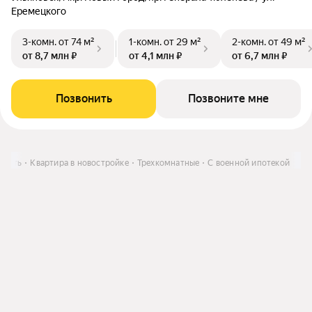
Еремецкого
3-комн.
от 74 м²
1-комн.
от 29 м²
2-комн.
от 49 м²
от 8,7 млн ₽
от 4,1 млн ₽
от 6,7 млн ₽
Позвонить
Позвоните мне
упить
Квартира в новостройке
Трехкомнатные
С военной ипотекой