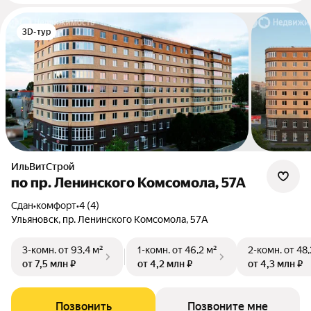
3D-тур
ИльВитСтрой
по пр. Ленинского Комсомола, 57А
Сдан
•
комфорт
•
4 (4)
Ульяновск, пр. Ленинского Комсомола, 57А
3-комн.
от 93,4 м²
1-комн.
от 46,2 м²
2-комн.
от 48,
от 7,5 млн ₽
от 4,2 млн ₽
от 4,3 млн ₽
Позвонить
Позвоните мне