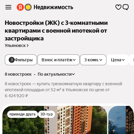
Новостройки (ЖК) с 3-комнатными
квартирами с военной ипотекой от
застройщика
Ульяновск
Фильтры
Взнос и платёж
3 комн.
Цена
3
8 новостроек
•
по актуальности
8 новостроек — купить трехкомнатную квартиру с военной
ипотекой площадью от 52 м² в Ульяновске по цене от
6 424 920 ₽
приведи друга
3D-тур