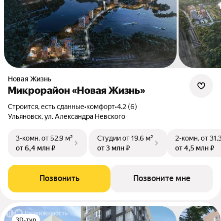
Новая Жизнь
Микрорайон «Новая Жизнь»
Строится, есть сданные
•
комфорт
•
4.2 (6)
Ульяновск, ул. Александра Невского
3-комн.
от 52,9 м²
Студии
от 19,6 м²
2-комн.
от 31,
от 6,4 млн ₽
от 3 млн ₽
от 4,5 млн ₽
Позвонить
Позвоните мне
3D-тур