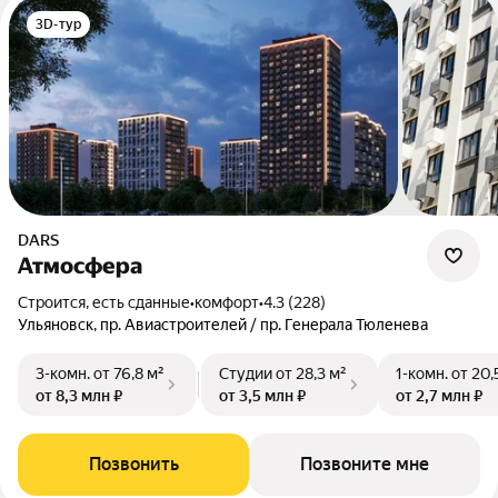
3D-тур
DARS
Атмосфера
Строится, есть сданные
•
комфорт
•
4.3 (228)
Ульяновск, пр. Авиастроителей / пр. Генерала Тюленева
3-комн.
от 76,8 м²
Студии
от 28,3 м²
1-комн.
от 20,
от 8,3 млн ₽
от 3,5 млн ₽
от 2,7 млн ₽
Позвонить
Позвоните мне