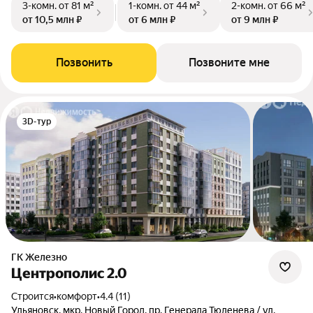
3-комн.
от 81 м²
1-комн.
от 44 м²
2-комн.
от 66 м²
от 10,5 млн ₽
от 6 млн ₽
от 9 млн ₽
Позвонить
Позвоните мне
3D-тур
ГК Железно
Центрополис 2.0
Строится
•
комфорт
•
4.4 (11)
Ульяновск, мкр. Новый Город, пр. Генерала Тюленева / ул.