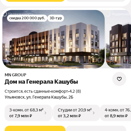
скидка 200 000 руб.
3D-тур
MN GROUP
Дом на Генерала Кашубы
Строится, есть сданные
•
комфорт
•
4.2 (8)
Ульяновск, ул. Генерала Кашубы, 2Б
3-комн.
от 68,3 м²
Студии
от 20,9 м²
4-комн.
от 76
от 7,9 млн ₽
от 3,2 млн ₽
от 8,9 млн ₽