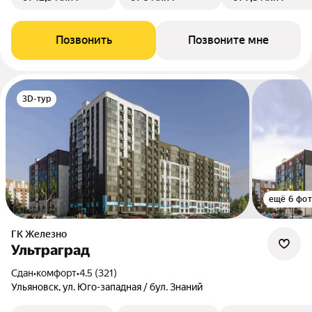
Позвонить
Позвоните мне
3D-тур
ещё 6 фо
ГК Железно
Ультраград
Сдан
•
комфорт
•
4.5 (321)
Ульяновск, ул. Юго-западная / бул. Знаний