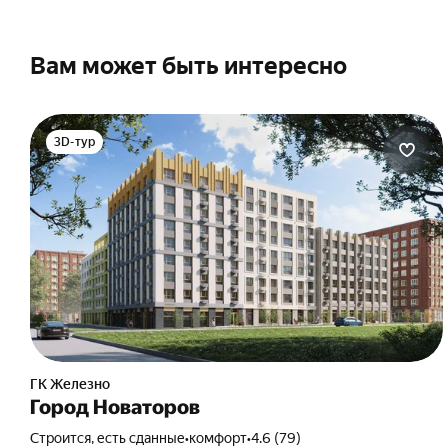
Сп
Возраст на момент погашения:
Под
Возраст на момент получения:
Общ
до 70 лет
Сп
от 18 лет
12
Сп
Вам может быть интересно
Вы
Возраст на момент погашения:
Под
до 50 лет
Сп
Сп
3D-тур
ГК Железно
Город Новаторов
Строится, есть сданные
•
комфорт
•
4.6 (79)