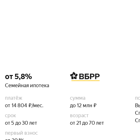
от 5,8%
Семейная ипотека
платёж
сумма
п
от 14 804 ₽/мес.
до 12 млн ₽
В
С
срок
возраст
С
от 5 до 30 лет
от 21 до 70 лет
первый взнос