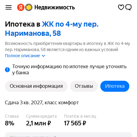
Ипотека в
ЖК по 4-му пер.
Нариманова, 58
Возможность приобретения квартиры в ипотеку в ЖК по 4-му
пер. Нариманова, 58 является одним из важных условий
выбора квартиры. На странице мы собрали программы
Полное описание
кредитования банков для покупки квартиры в ипотеку от 3.5%.
Точную информацию по ипотеке лучше уточнять
у банка
Основная информация
Отзывы
Ипотека
Сдача 3 кв. 2027, класс комфорт
Ставка
Сумма кредита
Платёж в месяц
8%
2,1 млн ₽
17 565 ₽