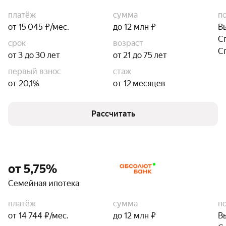
платёж
сумма
п
от 15 045 ₽/мес.
до 12 млн ₽
В
С
срок
возраст
С
от 3 до 30 лет
от 21 до 75 лет
первый взнос
стаж
от 20,1%
от 12 месяцев
Рассчитать
от 5,75%
Семейная ипотека
платёж
сумма
п
от 14 744 ₽/мес.
до 12 млн ₽
В