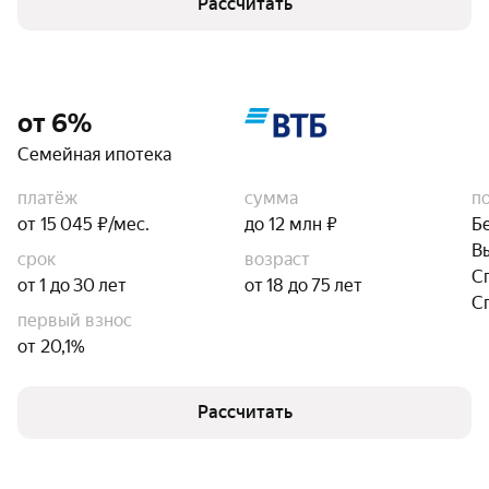
Рассчитать
от 6%
Семейная ипотека
платёж
сумма
п
от 15 045 ₽/мес.
до 12 млн ₽
Б
В
срок
возраст
С
от 1 до 30 лет
от 18 до 75 лет
С
первый взнос
от 20,1%
Рассчитать