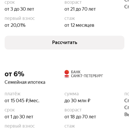
срок
возраст
С
от 3 до 30 лет
от 21 до 70 лет
первый взнос
стаж
от 20,01%
от 12 месяцев
Рассчитать
от 6%
Семейная ипотека
платёж
сумма
п
от 15 045 ₽/мес.
до 30 млн ₽
С
С
срок
возраст
В
от 1 до 30 лет
от 18 до 70 лет
первый взнос
стаж