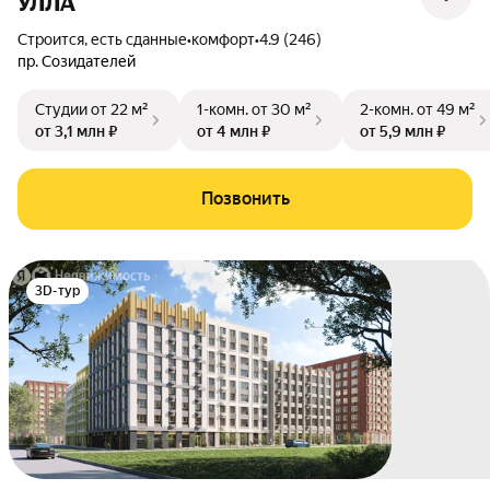
УЛЛА
Строится, есть сданные
•
комфорт
•
4.9 (246)
пр. Созидателей
Студии
от 22 м²
1-комн.
от 30 м²
2-комн.
от 49 м²
от 3,1 млн ₽
от 4 млн ₽
от 5,9 млн ₽
Позвонить
3D-тур