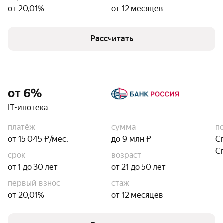
от 20,01%
от 12 месяцев
Рассчитать
от 6%
IT-ипотека
платёж
сумма
п
от 15 045 ₽/мес.
до 9 млн ₽
С
С
срок
возраст
от 1 до 30 лет
от 21 до 50 лет
первый взнос
стаж
от 20,01%
от 12 месяцев