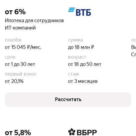
от 6%
Ипотека для сотрудников
ИТ-компаний
платёж
сумма
п
от 15 045 ₽/мес.
до 18 млн ₽
В
С
срок
возраст
от 1 до 30 лет
от 18 до 50 лет
первый взнос
стаж
от 20,1%
от 3 месяцев
Рассчитать
от 5,8%