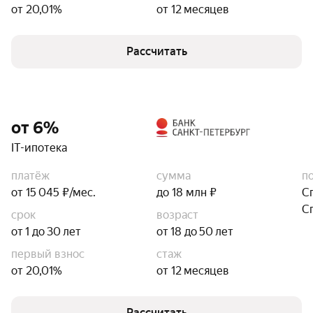
от 20,01%
от 12 месяцев
Рассчитать
от 6%
IT-ипотека
платёж
сумма
п
от 15 045 ₽/мес.
до 18 млн ₽
С
С
срок
возраст
от 1 до 30 лет
от 18 до 50 лет
первый взнос
стаж
от 20,01%
от 12 месяцев
Рассчитать