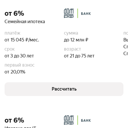
от 6%
Семейная ипотека
платёж
сумма
п
от 15 045 ₽/мес.
до 12 млн ₽
В
С
срок
возраст
С
от 3 до 30 лет
от 21 до 75 лет
первый взнос
от 20,01%
Рассчитать
от 6%