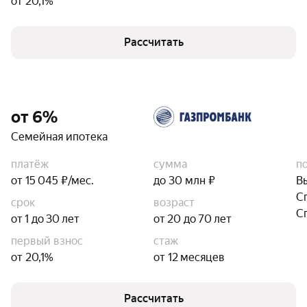
от 20,1%
Рассчитать
от 6%
Семейная ипотека
платёж
сумма
п
от 15 045 ₽/мес.
до 30 млн ₽
В
С
срок
возраст
С
от 1 до 30 лет
от 20 до 70 лет
первый взнос
стаж
от 20,1%
от 12 месяцев
Рассчитать