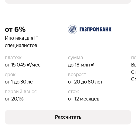
от 6%
Ипотека для IT-
специалистов
платёж
сумма
п
от 15 045 ₽/мес.
до 18 млн ₽
В
С
срок
возраст
С
от 1 до 30 лет
от 20 до 80 лет
первый взнос
стаж
от 20,1%
от 12 месяцев
Рассчитать