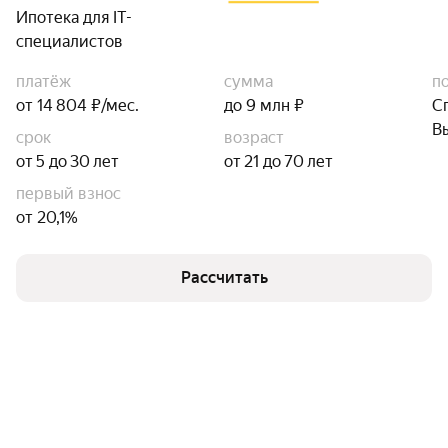
Ипотека для IT-
специалистов
платёж
сумма
п
от 14 804 ₽/мес.
до 9 млн ₽
С
В
срок
возраст
от 5 до 30 лет
от 21 до 70 лет
первый взнос
от 20,1%
Рассчитать