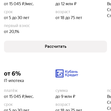
от 15 045 ₽/мес.
до 12 млн ₽
В
С
срок
возраст
С
от 5 до 30 лет
от 18 до 75 лет
первый взнос
от 20,1%
Рассчитать
от 6%
IT-ипотека
платёж
сумма
п
от 15 045 ₽/мес.
до 9 млн ₽
В
С
срок
возраст
С
от 5 до 30 лет
от 18 до 75 лет