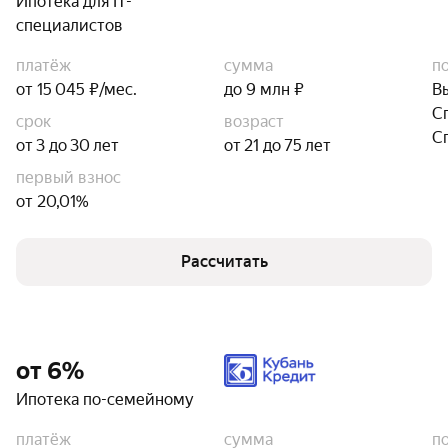
Ипотека для IT-
специалистов
платёж
сумма
п
от 15 045 ₽/мес.
до 9 млн ₽
В
С
срок
возраст
С
от 3 до 30 лет
от 21 до 75 лет
первый взнос
от 20,01%
Рассчитать
от 6%
Ипотека по-семейному
платёж
сумма
п