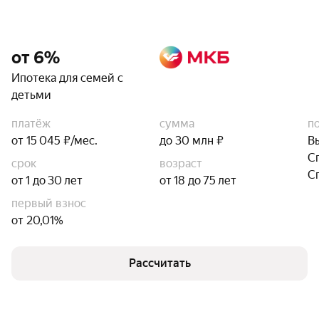
от 6%
Ипотека для семей с
детьми
платёж
сумма
п
от 15 045 ₽/мес.
до 30 млн ₽
В
С
срок
возраст
С
от 1 до 30 лет
от 18 до 75 лет
первый взнос
от 20,01%
Рассчитать