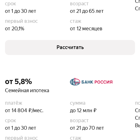
С
срок
возраст
С
от 1 до 30 лет
от 21 до 65 лет
первый взнос
стаж
от 20,1%
от 12 месяцев
Рассчитать
от 5,8%
Семейная ипотека
платёж
сумма
п
от 14 804 ₽/мес.
до 12 млн ₽
С
С
срок
возраст
В
от 1 до 30 лет
от 21 до 70 лет
первый взнос
стаж