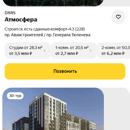
DARS
Атмосфера
Строится, есть сданные
•
комфорт
•
4.3 (228)
пр. Авиастроителей / пр. Генерала Тюленева
Студии
от 28,3 м²
1-комн.
от 20,5 м²
2-комн.
от 50,3
от 3,5 млн ₽
от 2,7 млн ₽
от 6,2 млн ₽
Позвонить
3D-тур