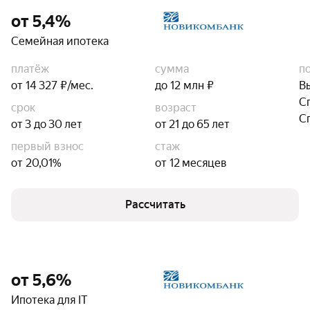
от 5,4%
Семейная ипотека
платёж
сумма
п
от 14 327 ₽/мес.
до 12 млн ₽
В
С
срок
возраст
С
от 3 до 30 лет
от 21 до 65 лет
первый взнос
стаж
от 20,01%
от 12 месяцев
Рассчитать
от 5,6%
Ипотека для IT