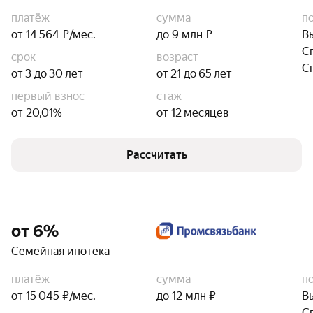
платёж
сумма
п
от 14 564 ₽/мес.
до 9 млн ₽
В
С
срок
возраст
С
от 3 до 30 лет
от 21 до 65 лет
первый взнос
стаж
от 20,01%
от 12 месяцев
Рассчитать
от 6%
Семейная ипотека
платёж
сумма
п
от 15 045 ₽/мес.
до 12 млн ₽
В
С