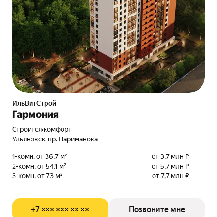
ИльВитСтрой
Гармония
Строится
•
комфорт
Ульяновск, пр. Нариманова
1-комн. от 36,7 м²
от 3,7 млн ₽
2-комн. от 54,1 м²
от 5,7 млн ₽
3-комн. от 73 м²
от 7,7 млн ₽
+7 ××× ××× ×× ××
Позвоните мне