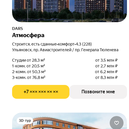
DARS
Атмосфера
Строится, есть сданные
•
комфорт
•
4.3 (228)
Ульяновск, пр. Авиастроителей / пр. Генерала Тюленева
Студии от 28,3 м²
от 3,5 млн ₽
1-комн. от 20,5 м²
от 2,7 млн ₽
2-комн. от 50,3 м²
от 6,2 млн ₽
3-комн. от 76,8 м²
от 8,3 млн ₽
+7 ××× ××× ×× ××
Позвоните мне
3D-тур