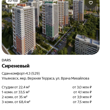
3D-тур
DARS
Сиреневый
Сдан
•
комфорт
•
4.3 (529)
Ульяновск, мкр. Верхняя Терраса, ул. Врача Михайлова
Студии от 22,4 м²
от 3,0 млн ₽
1-комн. от 33,5 м²
от 4,1 млн ₽
2-комн. от 35 м²
от 3,9 млн ₽
3-комн. от 68,4 м²
от 7,5 млн ₽