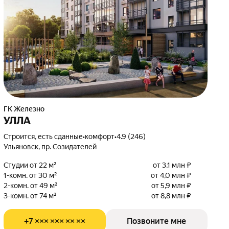
ГК Железно
УЛЛА
Строится, есть сданные
•
комфорт
•
4.9 (246)
Ульяновск, пр. Созидателей
Студии от 22 м²
от 3,1 млн ₽
1-комн. от 30 м²
от 4,0 млн ₽
2-комн. от 49 м²
от 5,9 млн ₽
3-комн. от 74 м²
от 8,8 млн ₽
+7 ××× ××× ×× ××
Позвоните мне