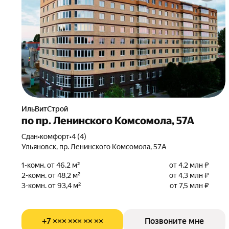
ИльВитСтрой
по пр. Ленинского Комсомола, 57А
Сдан
•
комфорт
•
4 (4)
Ульяновск, пр. Ленинского Комсомола, 57А
1-комн. от 46,2 м²
от 4,2 млн ₽
2-комн. от 48,2 м²
от 4,3 млн ₽
3-комн. от 93,4 м²
от 7,5 млн ₽
+7 ××× ××× ×× ××
Позвоните мне