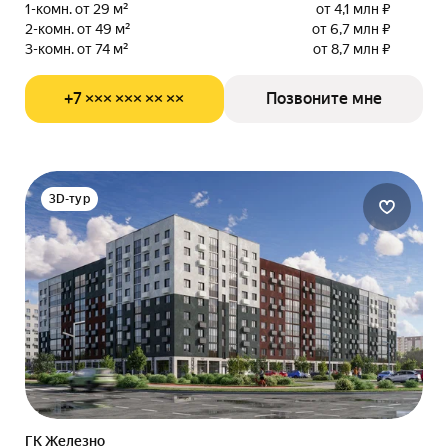
1-комн. от 29 м²
от 4,1 млн ₽
2-комн. от 49 м²
от 6,7 млн ₽
3-комн. от 74 м²
от 8,7 млн ₽
+7 ××× ××× ×× ××
Позвоните мне
3D-тур
ГК Железно