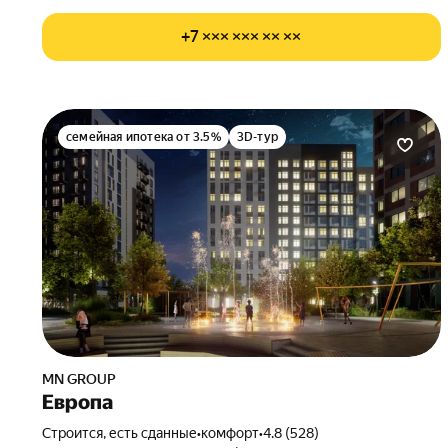
+7 ××× ××× ×× ××
семейная ипотека от 3.5%
3D-тур
MN GROUP
Европа
Строится, есть сданные
•
комфорт
•
4.8 (528)