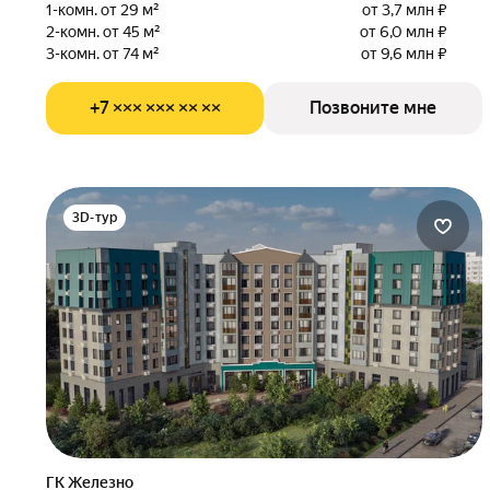
1-комн. от 29 м²
от 3,7 млн ₽
2-комн. от 45 м²
от 6,0 млн ₽
3-комн. от 74 м²
от 9,6 млн ₽
+7 ××× ××× ×× ××
Позвоните мне
3D-тур
ГК Железно