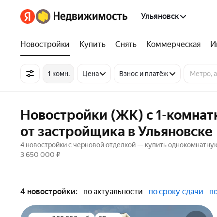
Ульяновск
Новостройки
Купить
Снять
Коммерческая
И
1 комн.
Цена
Взнос и платёж
Новостройки (ЖК) с 1-комна
от застройщика в Ульяновске
4 новостройки с черновой отделкой — купить однокомнатную
3 650 000 ₽
4 новостройки:
по актуальности
по сроку сдачи
п