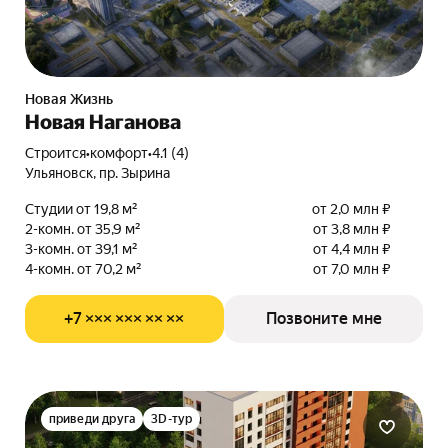
Новая Жизнь
Новая Наганова
Строится
•
комфорт
•
4.1 (4)
Ульяновск, пр. Зырина
Студии от 19,8 м²
от 2,0 млн ₽
2-комн. от 35,9 м²
от 3,8 млн ₽
3-комн. от 39,1 м²
от 4,4 млн ₽
4-комн. от 70,2 м²
от 7,0 млн ₽
+7 ××× ××× ×× ××
Позвоните мне
приведи друга
3D-тур