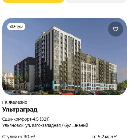
3D-тур
ГК Железно
Ультраград
Сдан
•
комфорт
•
4.5 (321)
Ульяновск, ул. Юго-западная / бул. Знаний
Студии от 30 м²
от 5,2 млн ₽