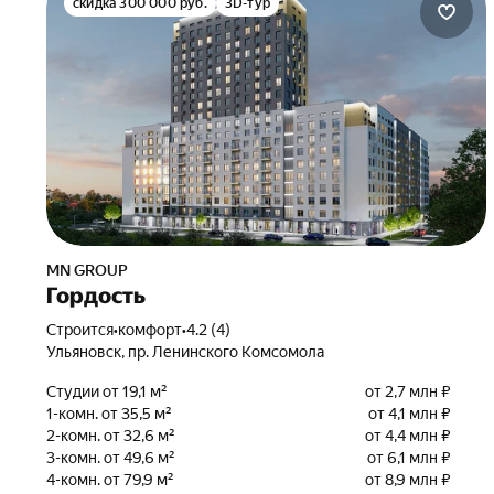
скидка 300 000 руб.
3D-тур
MN GROUP
Гордость
Строится
•
комфорт
•
4.2 (4)
Ульяновск, пр. Ленинского Комсомола
Студии от 19,1 м²
от 2,7 млн ₽
1-комн. от 35,5 м²
от 4,1 млн ₽
2-комн. от 32,6 м²
от 4,4 млн ₽
3-комн. от 49,6 м²
от 6,1 млн ₽
4-комн. от 79,9 м²
от 8,9 млн ₽