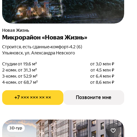
Новая Жизнь
Микрорайон «Новая Жизнь»
Строится, есть сданные
•
комфорт
•
4.2 (6)
Ульяновск, ул. Александра Невского
Студии от 19,6 м²
от 3,0 млн ₽
2-комн. от 31,3 м²
от 4,5 млн ₽
3-комн. от 52,9 м²
от 6,4 млн ₽
4-комн. от 68,7 м²
от 8,6 млн ₽
+7 ××× ××× ×× ××
Позвоните мне
3D-тур