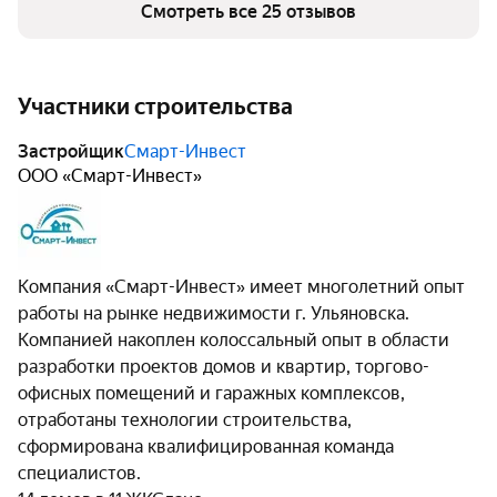
Смотреть все 25 отзывов
Смарт-Инвест, обладающей солидным опытом работы
на рынке недвижимости. Организация, основанная 22
ноября 2002 года, фокусируется на возведении
жилых и нежилых объектов, производстве
Участники строительства
деревянных строительных элементов и столярных
изделий. Дополнительно Смарт-Инвест
Застройщик
Смарт-Инвест
предоставляет консультационное сопровождение по
ООО «Смарт-Инвест»
вопросам коммерческой деятельности, управления и
аренды жилой недвижимости.
Компания «Смарт-Инвест» имеет многолетний опыт
работы на рынке недвижимости г. Ульяновска.
Компанией накоплен колоссальный опыт в области
разработки проектов домов и квартир, торгово-
офисных помещений и гаражных комплексов,
отработаны технологии строительства,
сформирована квалифицированная команда
специалистов.