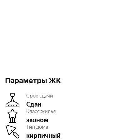
Параметры ЖК
Срок сдачи
Сдан
Класс жилья
эконом
Этажность
16
Тип дома
Паркинг, машиноместа
есть открытый
Тип договора
ДКП
кирпичный
Очереди
1