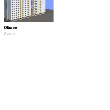
Территория комплекса включает специально
оборудованные детские игровые зоны и площадки
для занятий спортом. Автовладельцы оценят наличие
закрытого многоуровневого паркинга, рассчитанного
на 96 автомобилей, а также отдельную гостевую
Общее
автостоянку.
3 фото
Благоустройство территории завершено: проезды и
места для парковки выполнены из асфальтобетона, а
для пешеходных дорожек использована тротуарная
плитка.
В непосредственной близости расположены все
необходимые социальные объекты:
две школы;
семь детских садов;