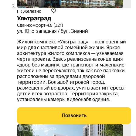
ГК Железно
Ультраград
Сдан
•
комфорт
•
4.5 (321)
ул. Юго-западная / бул. Знаний
Жилой комплекс «Ультраград» — полноценный
мир для счастливой семейной жизни. Яркая
архитектура жилого комплекса — узнаваемая
черта проекта. Здесь реализована концепция
«двор без машин», где транспорт и маленькие
жители не пересекаются, так как все парковки
расположены за пределами дворовой
территории. Большой игровой город,
размещенный во дворах, учитывает интересы
детей всех возрастов. Территория закрыта,
установлены камеры видеонаблюдения.
Позвонить
скидк
повт