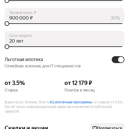
Первый взнос, ₽
₽
30%
Срок кредита
лет
Льготная ипотека
Семейная, военная, для IT-специалистов
от 3.5%
от 12 179 ₽
Ставка
Платёж в месяц
В дом на ул. Южная, 19 есть
62 ипотечные программы
со ставкой от 3.5%.
Расчёт носит информационный характер и не является публичной
офертой.
Скидки и акции
Подписаться