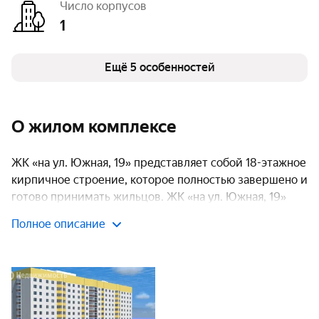
Число корпусов
Число квартир
253
1
Ещё 5 особенностей
О жилом комплексе
ЖК «на ул. Южная, 19» представляет собой 18-этажное
кирпичное строение, которое полностью завершено и
готово принимать жильцов. ЖК «на ул. Южная, 19»
предлагает апартаменты экономкласса с различными
Полное описание
планировками: от одной до трех комнат, с метражом
варьирующимся от 40 до 100 квадратных метров.
Инфраструктура