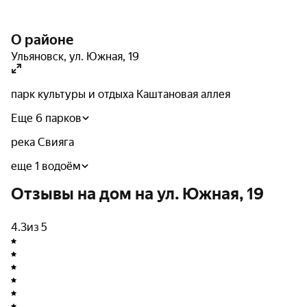
поликлиника и больница;
О районе
пятнадцать магазинов.
Ульяновск
,
ул. Южная
,
19
Такое соседство с важными объектами городской
инфраструктуры обеспечивает комфортные условия
парк культуры и отдыха Каштановая аллея
проживания.
Еще 6 парков
Архитектура
река Свияга
еще 1 водоём
Данный жилой комплекс возведен с применением
Отзывы на дом на ул. Южная, 19
инновационных строительных технологий и
высококачественных материалов. Основу
конструкции формируют несущие стены из
4.3
из 5
силикатного кирпича, что гарантирует надежность и
долговечность здания. Фасадная часть утеплена
минеральными плитами и отделана кирпичной
облицовкой.