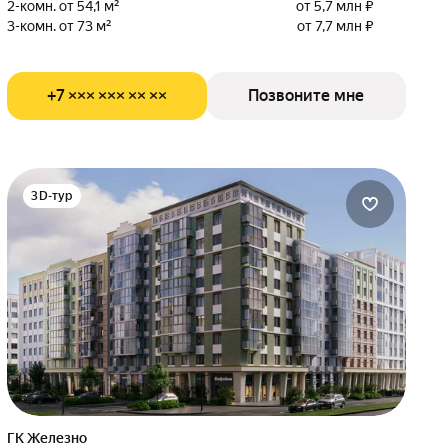
2-комн. от 54,1 м²
от 5,7 млн ₽
3-комн. от 73 м²
от 7,7 млн ₽
+7 ××× ××× ×× ××
Позвоните мне
3D-тур
ГК Железно