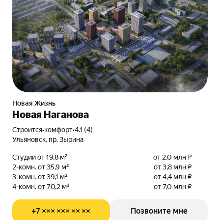
Новая Жизнь
Новая Наганова
Строится
•
комфорт
•
4.1 (4)
Ульяновск, пр. Зырина
Студии от 19,8 м²
от 2,0 млн ₽
2-комн. от 35,9 м²
от 3,8 млн ₽
3-комн. от 39,1 м²
от 4,4 млн ₽
4-комн. от 70,2 м²
от 7,0 млн ₽
+7 ××× ××× ×× ××
Позвоните мне