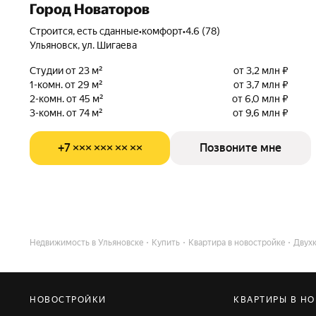
Город Новаторов
Строится, есть сданные
•
комфорт
•
4.6 (78)
Ульяновск, ул. Шигаева
Студии от 23 м²
от 3,2 млн ₽
1-комн. от 29 м²
от 3,7 млн ₽
2-комн. от 45 м²
от 6,0 млн ₽
3-комн. от 74 м²
от 9,6 млн ₽
+7 ××× ××× ×× ××
Позвоните мне
Недвижимость в Ульяновске
Купить
Квартира в новостройке
Двух
НОВОСТРОЙКИ
КВАРТИРЫ В Н