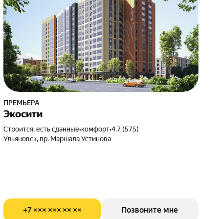
ПРЕМЬЕРА
Экосити
Строится, есть сданные
•
комфорт
•
4.7 (575)
Ульяновск, пр. Маршала Устинова
+7 ××× ××× ×× ××
Позвоните мне