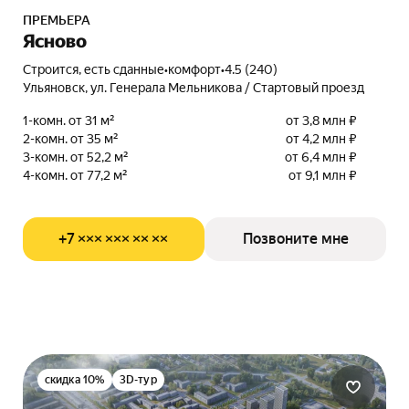
ПРЕМЬЕРА
Ясново
Строится, есть сданные
•
комфорт
•
4.5 (240)
Ульяновск, ул. Генерала Мельникова / Стартовый проезд
1-комн. от 31 м²
от 3,8 млн ₽
2-комн. от 35 м²
от 4,2 млн ₽
3-комн. от 52,2 м²
от 6,4 млн ₽
4-комн. от 77,2 м²
от 9,1 млн ₽
+7 ××× ××× ×× ××
Позвоните мне
скидка 10%
3D-тур