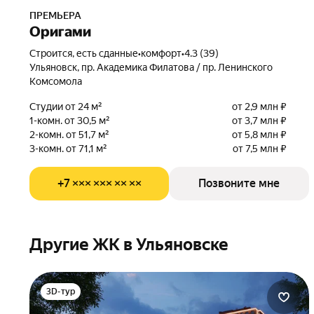
ПРЕМЬЕРА
Оригами
Строится, есть сданные
•
комфорт
•
4.3 (39)
Ульяновск, пр. Академика Филатова / пр. Ленинского
Комсомола
Студии от 24 м²
от 2,9 млн ₽
1-комн. от 30,5 м²
от 3,7 млн ₽
2-комн. от 51,7 м²
от 5,8 млн ₽
3-комн. от 71,1 м²
от 7,5 млн ₽
+7 ××× ××× ×× ××
Позвоните мне
Другие ЖК в Ульяновске
3D-тур