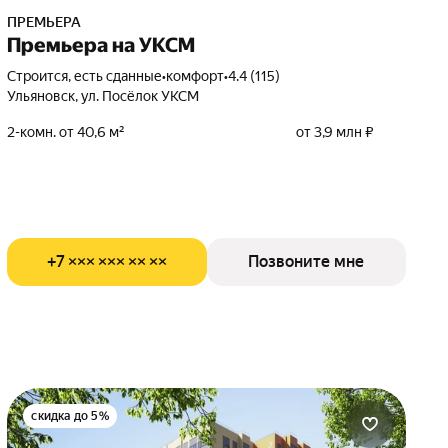
ПРЕМЬЕРА
Премьера на УКСМ
Строится, есть сданные
•
комфорт
•
4.4 (115)
Ульяновск, ул. Посёлок УКСМ
2-комн. от 40,6 м²
от 3,9 млн ₽
+7 ××× ××× ×× ××
Позвоните мне
скидка до 5%