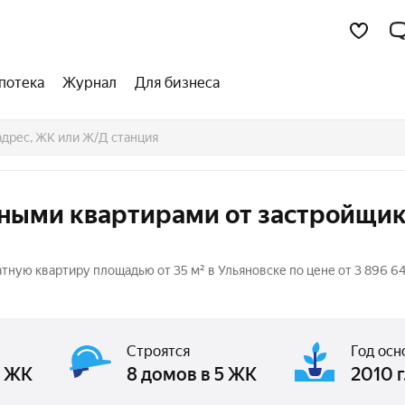
потека
Журнал
Для бизнеса
тными квартирами от застройщи
ую квартиру площадью от 35 м² в Ульяновске по цене от 3 896 6
Строятся
Год осн
3 ЖК
8 домов в 5 ЖК
2010 г