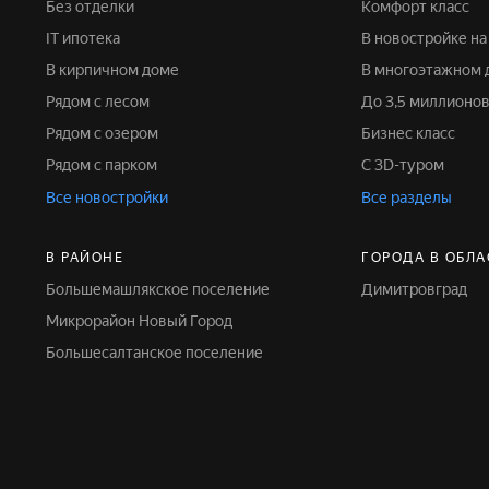
Без отделки
Комфорт класс
IT ипотека
В новостройке н
В кирпичном доме
В многоэтажном
Рядом с лесом
До 3,5 миллионо
Рядом с озером
Бизнес класс
Рядом с парком
С 3D-туром
Все новостройки
Все разделы
В РАЙОНЕ
ГОРОДА В ОБЛА
Большемашлякское поселение
Димитровград
Микрорайон Новый Город
Большесалтанское поселение