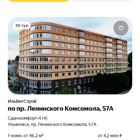
3D-тур
ИльВитСтрой
по пр. Ленинского Комсомола, 57А
Сдан
•
комфорт
•
4 (4)
Ульяновск, пр. Ленинского Комсомола, 57А
1-комн. от 46,2 м²
от 4,2 млн ₽