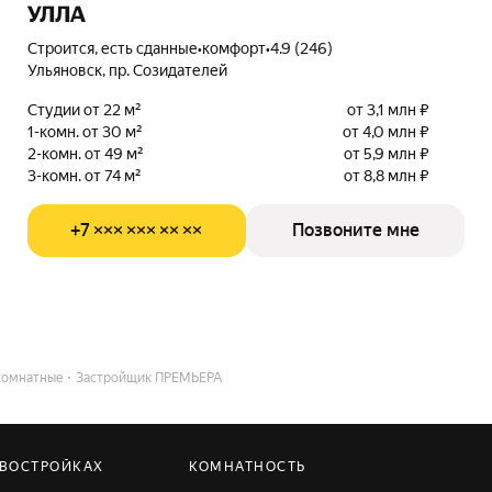
УЛЛА
Строится, есть сданные
•
комфорт
•
4.9 (246)
Ульяновск, пр. Созидателей
Студии от 22 м²
от 3,1 млн ₽
1-комн. от 30 м²
от 4,0 млн ₽
2-комн. от 49 м²
от 5,9 млн ₽
3-комн. от 74 м²
от 8,8 млн ₽
+7 ××× ××× ×× ××
Позвоните мне
комнатные
Застройщик ПРЕМЬЕРА
ОВОСТРОЙКАХ
КОМНАТНОСТЬ