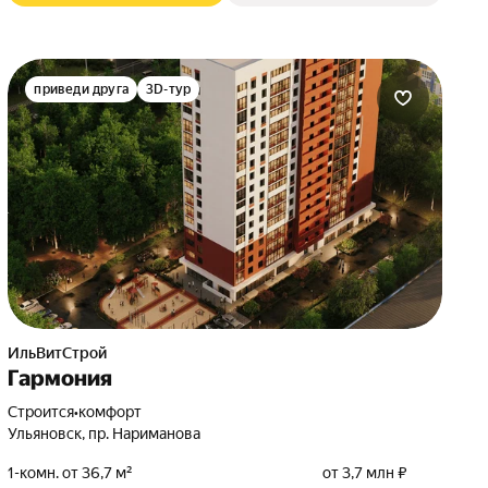
приведи друга
3D-тур
ИльВитСтрой
Гармония
Строится
•
комфорт
Ульяновск, пр. Нариманова
1-комн. от 36,7 м²
от 3,7 млн ₽