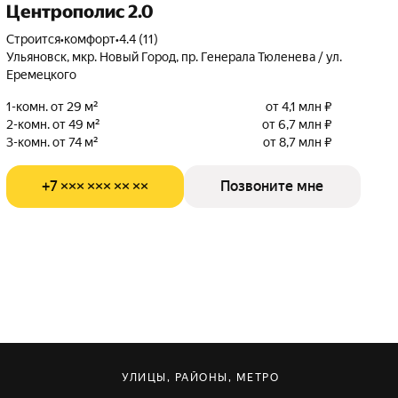
Центрополис 2.0
Строится
•
комфорт
•
4.4 (11)
Ульяновск, мкр. Новый Город, пр. Генерала Тюленева / ул.
Еремецкого
1-комн. от 29 м²
от 4,1 млн ₽
2-комн. от 49 м²
от 6,7 млн ₽
3-комн. от 74 м²
от 8,7 млн ₽
+7 ××× ××× ×× ××
Позвоните мне
УЛИЦЫ, РАЙОНЫ, МЕТРО