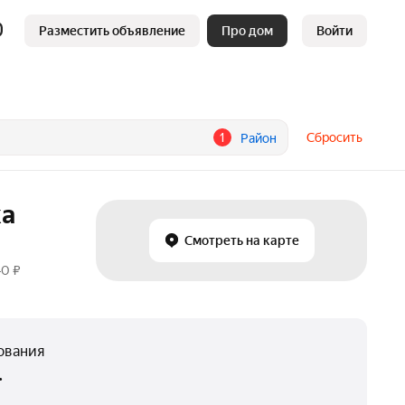
Разместить объявление
Про дом
Войти
1
Сбросить
Район
ка
Смотреть на карте
40 ₽
ования
.