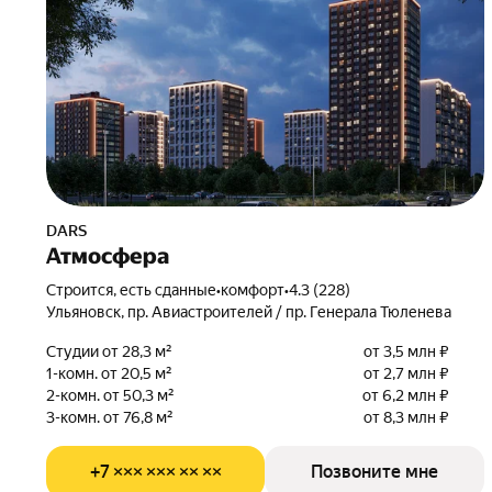
DARS
Атмосфера
Строится, есть сданные
•
комфорт
•
4.3 (228)
Ульяновск, пр. Авиастроителей / пр. Генерала Тюленева
Студии от 28,3 м²
от 3,5 млн ₽
1-комн. от 20,5 м²
от 2,7 млн ₽
2-комн. от 50,3 м²
от 6,2 млн ₽
3-комн. от 76,8 м²
от 8,3 млн ₽
+7 ××× ××× ×× ××
Позвоните мне