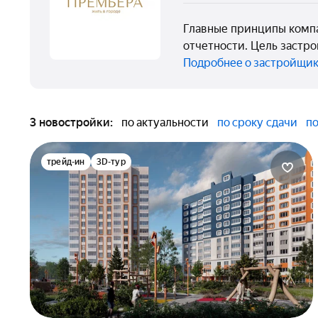
Главные принципы компа
отчетности. Цель застр
Подробнее о застройщи
3 новостройки:
по актуальности
по сроку сдачи
по
трейд-ин
3D-тур