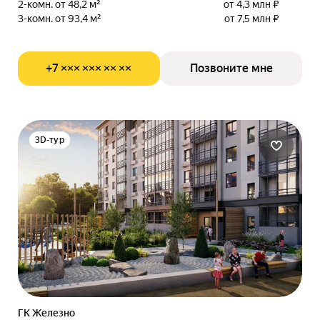
2-комн. от 48,2 м²
от 4,3 млн ₽
3-комн. от 93,4 м²
от 7,5 млн ₽
+7 ××× ××× ×× ××
Позвоните мне
3D-тур
ГК Железно