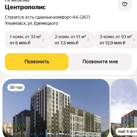
ГК Железно
Центрополис
Строится, есть сданные
•
комфорт
•
4.6 (267)
Ульяновск, ул. Еремецкого
1-комн.
от 33 м²
2-комн.
от 51 м²
3-комн.
от 93 м²
от 6 млн ₽
от 7,5 млн ₽
от 12,9 млн ₽
Позвонить
Позвоните мне
3D-тур
ещё 6 фо