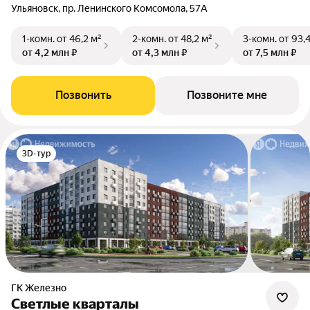
Ульяновск, пр. Ленинского Комсомола, 57А
1-комн.
от 46,2 м²
2-комн.
от 48,2 м²
3-комн.
от 93,
от 4,2 млн ₽
от 4,3 млн ₽
от 7,5 млн ₽
Позвонить
Позвоните мне
3D-тур
ГК Железно
Светлые кварталы