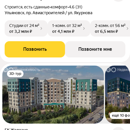
Строится, есть сданные
•
комфорт
•
4.6 (31)
Ульяновск, пр. Авиастроителей / ул. Якурнова
Студии
от 24 м²
1-комн.
от 32 м²
2-комн.
от 56 м²
от 3,2 млн ₽
от 4,1 млн ₽
от 6,5 млн ₽
Позвонить
Позвоните мне
3D-тур
ещё 10 фо