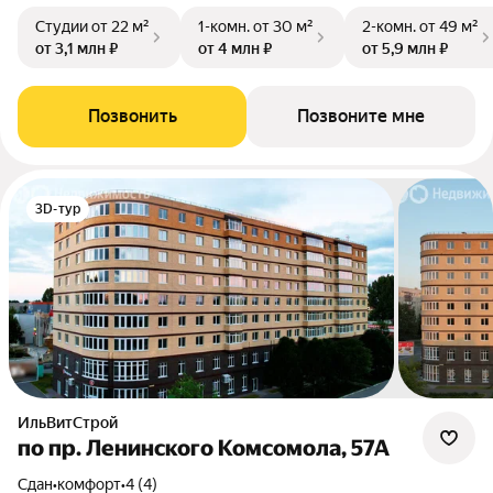
Студии
от 22 м²
1-комн.
от 30 м²
2-комн.
от 49 м²
от 3,1 млн ₽
от 4 млн ₽
от 5,9 млн ₽
Позвонить
Позвоните мне
3D-тур
ИльВитСтрой
по пр. Ленинского Комсомола, 57А
Сдан
•
комфорт
•
4 (4)