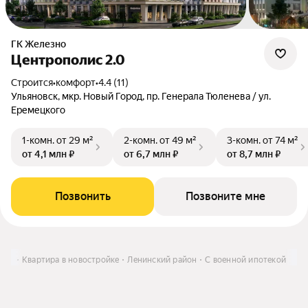
ГК Железно
Центрополис 2.0
Строится
•
комфорт
•
4.4 (11)
Ульяновск, мкр. Новый Город, пр. Генерала Тюленева / ул.
Еремецкого
1-комн.
от 29 м²
2-комн.
от 49 м²
3-комн.
от 74 м²
от 4,1 млн ₽
от 6,7 млн ₽
от 8,7 млн ₽
Позвонить
Позвоните мне
ить
Квартира в новостройке
Ленинский район
С военной ипотекой