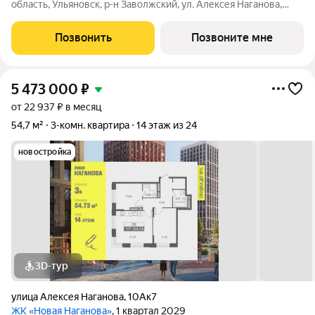
область, Ульяновск, р-н Заволжский, ул. Алексея Наганова,
10А. Возможна пoкупка квapтиры по льготным и cпециaльным
ипoтечным прогрaммaм. Прямая продажа от застройщика ГК
Позвонить
Позвоните мне
«Новая». Преимущества:
5 473 000
₽
от 22 937 ₽ в месяц
54,7 м²
3-комн. квартира
14 этаж из 24
новостройка
3D-тур
улица Алексея Наганова
,
10Ак7
ЖК «Новая Наганова»
, 1 квартал 2029