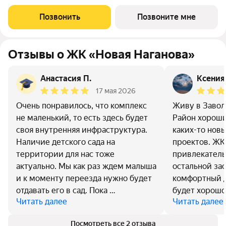
10А. Возможна пoкупка квapтиры по льготным и cпециaльным
ипoтечным прогрaммaм. Прямая продажа от застройщика ГК
Позвонить
Позвоните мне
«Новая». Преимущества:
Отзывы о ЖК «Новая Наганова»
Анастасия П.
Ксения
17 мая 2026
Очень понравилось, что комплекс
Живу в Завол
не маленький, то есть здесь будет
Район хороши
своя внутренняя инфраструктура.
каких-то нов
Наличие детского сада на
проектов. ЖК
территории для нас тоже
привлекатель
актуально. Мы как раз ждем малыша
остальной за
и к моменту переезда нужно будет
комфортный д
отдавать его в сад. Пока …
будет хорошо
Читать далее
Читать далее
Посмотреть все 2 отзыва