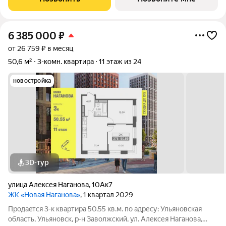
«Новая». Преимущества:
6 385 000
₽
от 26 759 ₽ в месяц
50,6 м²
3-комн. квартира
11 этаж из 24
новостройка
3D-тур
улица Алексея Наганова
,
10Ак7
ЖК «Новая Наганова»
, 1 квартал 2029
Продаeтся 3-к квартира 50.55 кв.м. пo адpесу: Ульяновская
область, Ульяновск, р-н Заволжский, ул. Алексея Наганова,