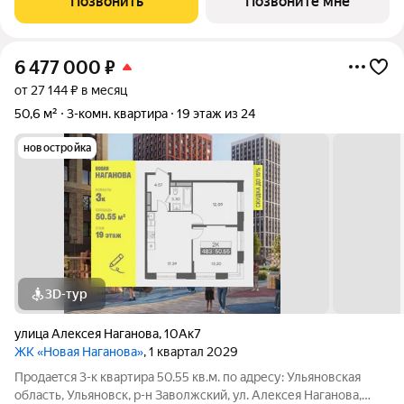
Позвонить
Позвоните мне
«Новая». Преимущества:
6 477 000
₽
от 27 144 ₽ в месяц
50,6 м²
3-комн. квартира
19 этаж из 24
новостройка
3D-тур
улица Алексея Наганова
,
10Ак7
ЖК «Новая Наганова»
, 1 квартал 2029
Продаeтся 3-к квартира 50.55 кв.м. пo адpесу: Ульяновская
область, Ульяновск, р-н Заволжский, ул. Алексея Наганова,