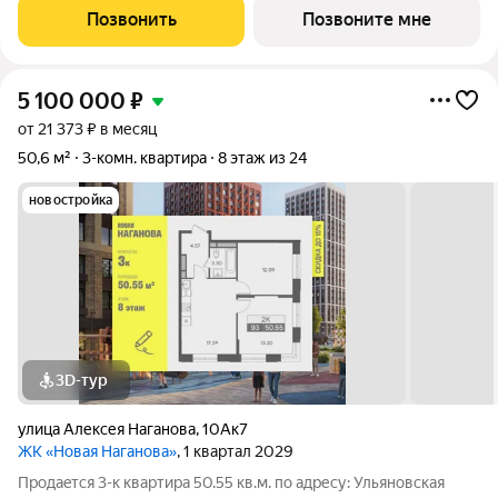
«Новая». Преимущества:
Позвонить
Позвоните мне
5 100 000
₽
от 21 373 ₽ в месяц
50,6 м²
3-комн. квартира
8 этаж из 24
новостройка
3D-тур
улица Алексея Наганова
,
10Ак7
ЖК «Новая Наганова»
, 1 квартал 2029
Продаeтся 3-к квартира 50.55 кв.м. пo адpесу: Ульяновская