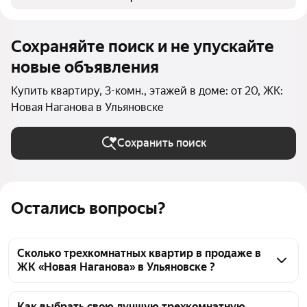
Сохраняйте поиск и не упускайте
новые объявления
Купить квартиру, 3-комн., этажей в доме: от 20, ЖК:
Новая Наганова в Ульяновске
Сохранить поиск
Остались вопросы?
Сколько трехкомнатных квартир в продаже в
ЖК «Новая Наганова» в Ульяновске ?
На Яндекс Недвижимости в продаже в ЖК «Новая 
Наганова» в Ульяновске 42 трехкомнатных 
Как выбрать свою лучшую трехкомнатную