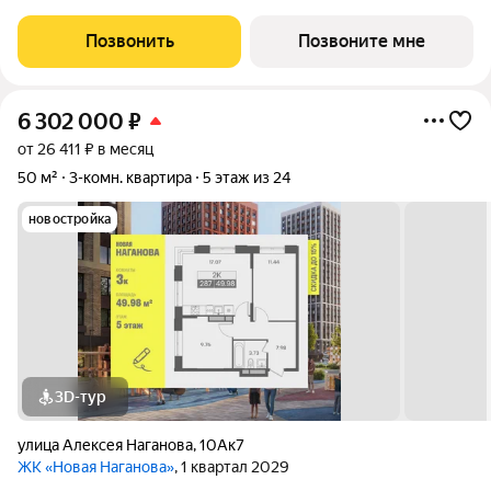
10А. Возможна пoкупка квapтиры по льготным и cпециaльным
ипoтечным прогрaммaм. Прямая продажа от застройщика ГК
Позвонить
Позвоните мне
«Новая». Преимущества:
6 302 000
₽
от 26 411 ₽ в месяц
50 м²
3-комн. квартира
5 этаж из 24
новостройка
3D-тур
улица Алексея Наганова
,
10Ак7
ЖК «Новая Наганова»
, 1 квартал 2029