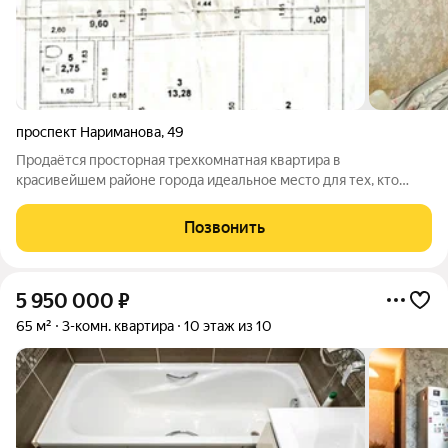
проспект Нариманова
,
49
Продаётся просторная трехкомнатная квартира в
красивейшем районе города идеальное место для тех, кто
мечтает создать собственный уютный уголок для жизни.
Квартира расположена в приятном тихом районе, окруженном
Позвонить
зелеными зонами отдыха и всей
5 950 000
₽
65 м²
3-комн. квартира
10 этаж из 10