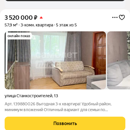
3 520 000
₽
57,9 м²
3-комн. квартира
5 этаж из 5
онлайн показ
улица Станкостроителей
,
13
Арт. 139880026 Выгодная 3-к квартира! Удобный район,
минимум вложений Отличный вариант для семьи по
привлекательной цене! О квартире: ул. Станкостроителей, д.
13 3 комнаты Общая площадь 57,9 м 5 этаж из 5 никаких
Позвонить
соседей сверху Удобная