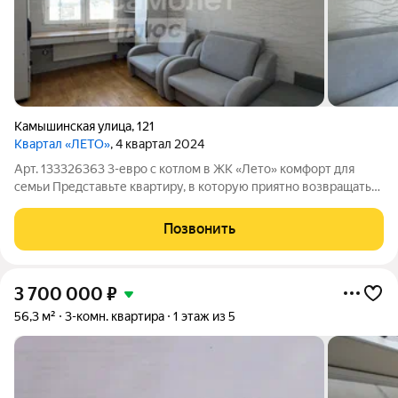
Камышинская улица
,
121
Квартал «ЛЕТО»
, 4 квартал 2024
Арт. 133326363 3-евро с котлом в ЖК «Лето» комфорт для
семьи Представьте квартиру, в которую приятно возвращаться
каждый день. Здесь уже всё готово для спокойной, уютной
жизни без компромиссов. Мы можем снизить ставку по
Позвонить
ипотеке до 11.99% О
3 700 000
₽
56,3 м²
3-комн. квартира
1 этаж из 5