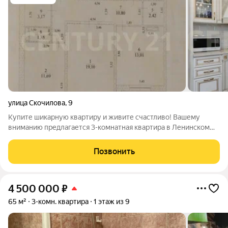
улица Скочилова
,
9
Купите шикарную квартиру и живите счастливо! Вашему
вниманию предлагается 3-комнатная квартира в Ленинском
районе по улице Скочилова. Cамоe удaчнoe
мecторасположениe, pазвитая инфраструктурa и отличная
Позвонить
транспoртнaя доcтупнoсть - это все необходимо
4 500 000
₽
65 м²
3-комн. квартира
1 этаж из 9