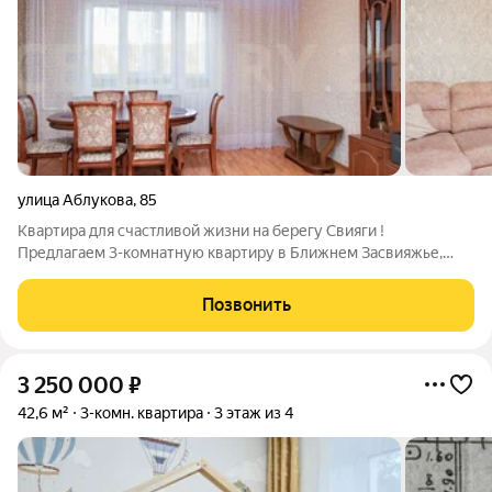
улица Аблукова
,
85
Квартира для счастливой жизни на берегу Свияги !
Предлагаем 3-комнатную квартиру в Ближнем Засвияжье,
общей площадью 71.83 м. Самая удачная планировка!
Квартира- распашонка! Квартира: расположена на комфортном
Позвонить
5 этаже, теплая, светлая с
3 250 000
₽
42,6 м²
3-комн. квартира
3 этаж из 4