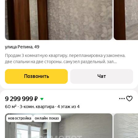
улица Репина
,
49
Продам 3 комнатную квартиру. перепланировка узаконена.
две спальни на две стороны. санузел раздельный. зал
гостинная со входом на кухню. вид из окон на детский садик.
хороший ремонт. ключи в день сделки. чистая продажа. без
Позвонить
Чат
обременений и долгов.
9 299 999
₽
60 м²
3-комн. квартира
4 этаж из 4
новостройка
онлайн показ