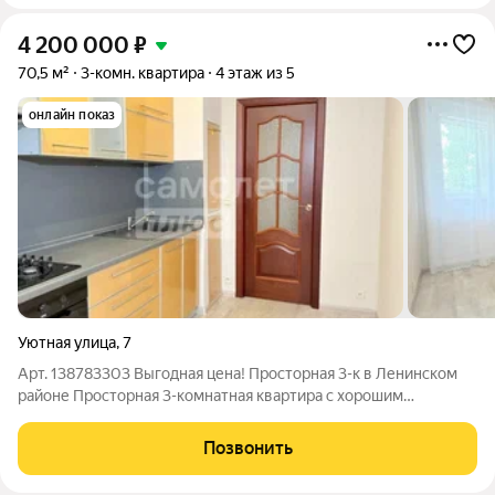
4 200 000
₽
70,5 м²
3-комн. квартира
4 этаж из 5
онлайн показ
Уютная улица
,
7
Арт. 138783303 Выгодная цена! Просторная 3-к в Ленинском
районе Просторная 3-комнатная квартира с хорошим
ремонтом в одном из самых спокойных и экологичных районов
города. Заезжайте без лишних вложений и наслаждайтесь
Позвонить
комфортом с первого дня! О