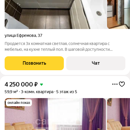
улица Ефремова
,
37
Продается 3х комнатная светлая, солнечная квартира с
мебелью, на кухне теплый пол. В шаговой доступности
магазины Магнит, Пятерочка, Победа, детские сады, школа,
поликлиники, трамвайная и автобусные остановки, парк
Позвонить
Чат
Молодежный. Один собственник.
4 250 000
₽
59,9 м²
3-комн. квартира
5 этаж из 5
онлайн показ