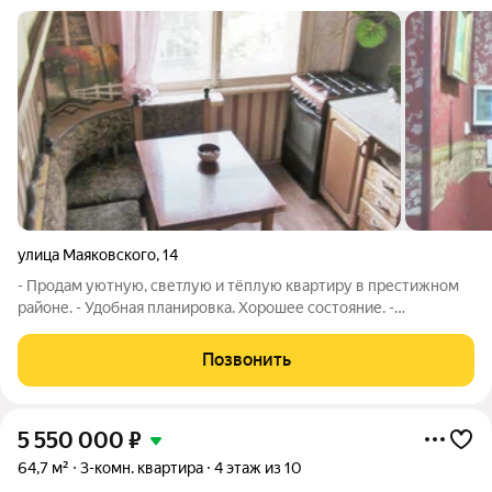
улица Маяковского
,
14
- Продам уютную, светлую и тёплую квартиру в престижном
районе. - Удобная планировка. Хорошее состояние. -
СВОБОДНА - ждёт новых хозяев. - Надёжные крепкие полы. -
Совмещенный С/У - кафель. - Капитальный ремонт КРЫШИ,
Позвонить
ПОДЪЕЗДА, СИСТЕМЫ ВОДОСНАБЖЕНИЯ
5 550 000
₽
64,7 м²
3-комн. квартира
4 этаж из 10