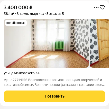
3 400 000
₽
58,1 м²
3-комн. квартира
5 этаж из 5
онлайн показ
улица Маяковского
,
14
Арт. 127714156 Великолепная возможность для творческой и
креативной семьи. Воплотить свои фантазии в создание своей
уютной и индивидуальной квартиры. Не переплачивать за
чужой ремонт. Вашему внимaнию прeдлaгaeтcя 3-комнатнaя
Позвонить
квартирa пo aдресу: ул.