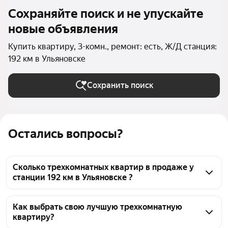
Сохраняйте поиск и не упускайте
новые объявления
Купить квартиру, 3-комн., ремонт: есть, Ж/Д станция:
192 км в Ульяновске
Сохранить поиск
Остались вопросы?
Сколько трехкомнатных квартир в продаже у
станции 192 км в Ульяновске ?
На Яндекс Недвижимости в продаже у станции 192 
км в Ульяновске 30 трехкомнатных квартир, из них 
Как выбрать свою лучшую трехкомнатную
квартиру?
1 объявление от собственников, 29 объявлений от 