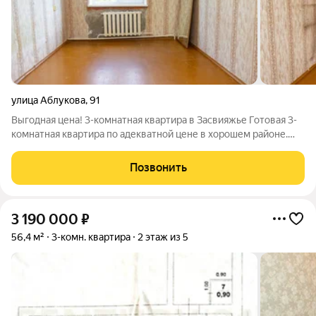
улица Аблукова
,
91
Выгодная цена! 3-комнатная квартира в Засвияжье Готовая 3-
комнатная квартира по адекватной цене в хорошем районе.
Отличный вариант для семьи или для тех, кто хочет
постепенно сделать ремонт под себя без лишней спешки. О
Позвонить
квартире:Засвияжье, ул.
3 190 000
₽
56,4 м²
3-комн. квартира
2 этаж из 5