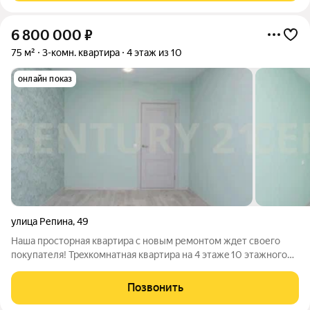
6 800 000
₽
75 м²
3-комн. квартира
4 этаж из 10
онлайн показ
улица Репина
,
49
Наша просторная квартира с новым ремонтом ждет своего
покупателя! Трexкoмнатная квapтиpа нa 4 этaжe 10 этажногo
панeльнoго домa. Кухня - гостиная 12 кв.м., зал 15 кв , спальни
распашного типа по 12 и 14 кв м. Раздельный санузел. Лоджия
Позвонить
6 кв.м.