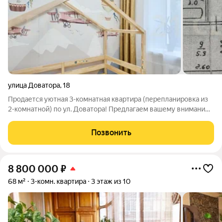
улица Доватора
,
18
Продается уютная 3-комнатная квартира (перепланировка из
2-комнатной) по ул. Доватора! Предлагаем вашему вниманию
светлую и функциональную квартиру общей площадью 42,6 м,
расположенную на 3 этаже 4-этажного кирпичного дома.
Позвонить
Благодаря удачной
8 800 000
₽
68 м²
3-комн. квартира
3 этаж из 10