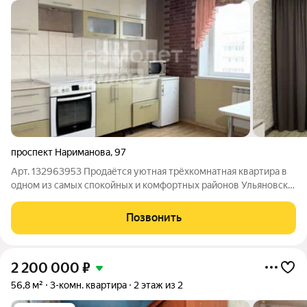
проспект Нариманова
,
97
Арт. 132963953 Продаётся уютная трёхкомнатная квартира в
одном из самых спокойных и комфортных районов Ульяновска!
Оформим ипотеку со сниженной процентной ставкой
(вероятность одобрения 95%) от 11,9% Адрес: ул. Нариманова,
Позвонить
97, 4-й этаж 10-этажного
2 200 000
₽
56,8 м²
3-комн. квартира
2 этаж из 2