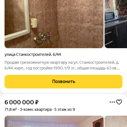
улица Станкостроителей
,
6/44
Продам трехкомнатную квартиру на ул. Станкостроителей, д.
6/44, кирп., год постройки 1990, 1/9 эт., общая площадь 63 кв.м.
Хорошее состояние. Санузел раздельный, комнаты
изолированные. Лоджия остеклена и обшита. Большой
Позвонить
безопасный двор с детскими и
6 000 000
₽
71,8 м²
3-комн. квартира
5 этаж из 9