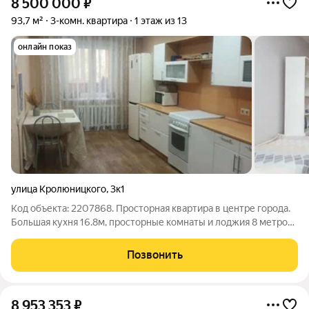
8 500 000
₽
93,7 м²
3-комн. квартира
1 этаж из 13
онлайн показ
улица Кролюницкого
,
3к1
Код объекта: 2207868. Просторная квартира в центре города.
Большая кухня 16.8м, просторные комнаты и лоджия 8 метров.
Высокий первый этаж. В квартире сделан ремонт, можно сразу
заезжать и жить. Кухонный гарнитур, водонагреватель.
Позвонить
Имеется гардеробная.
8 953 353
₽