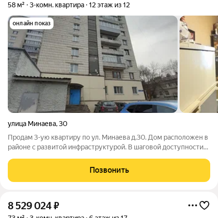
58 м²
3-комн. квартира
12 этаж из 12
онлайн показ
улица Минаева
,
30
Продам 3-ую квартиру по ул. Минаева д.30. Дом расположен в
районе с развитой инфраструктурой. В шаговой доступности
школа, детский садик, магазины, торговые центры, остановки,
аптеки, поликлиники, банки, мфц. Квартира в хорошем
Позвонить
состоянии. Пластиковые
8 529 024
₽