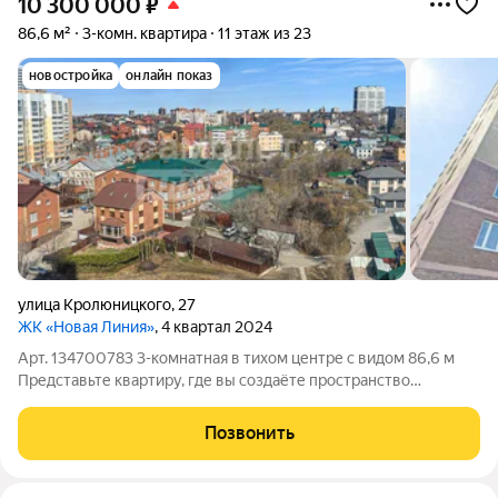
10 300 000
₽
86,6 м²
3-комн. квартира
11 этаж из 23
новостройка
онлайн показ
улица Кролюницкого
,
27
ЖК «Новая Линия»
, 4 квартал 2024
Арт. 134700783 3-комнатная в тихом центре с видом 86,6 м
Представьте квартиру, где вы создаёте пространство
полностью под себя с нуля, без компромиссов. Это именно тот
редкий вариант, где потенциал чувствуется с первых минут.
Позвонить
Локация Квартира