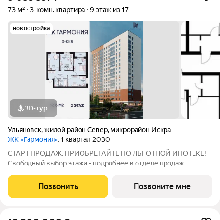
73 м²
3-комн. квартира
9 этаж из 17
новостройка
3D-тур
Ульяновск
,
жилой район Север
,
микрорайон Искра
ЖК «Гармония»
, 1 квартал 2030
СТАРТ ПРОДАЖ. ПРИОБРЕТАЙТЕ ПО ЛЬГОТНОЙ ИПОТЕКЕ!
Свободный выбор этажа - подробнее в отделе продаж.
Просторная 3к. квартира 69,76 кв. м в ЖК «Гармония» решение
для большой семьи, где каждому найдётся своё пространство:
Позвонить
Позвоните мне
отдельные комнаты для детей и