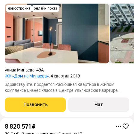
новостройка
онлайн показ
улица Минаева
,
48А
ЖК «Дом на Минаева»
, 4 квартал 2018
Здравствуйте, продаётся Раскошная Квартира в Жилом
комплексе бизнес класса в Центре Ульяновска! Квартира
спроектирована и занирована по индивидуальному проекту, с
учётом пожелания в максимально полезной площади. Ремонт
Позвонить
Чат
выполнен из премиально
8 820 571
₽