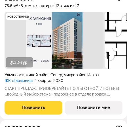
76,6 м²
3-комн. квартира
12 этаж из 17
новостройка
3D-тур
Ульяновск
,
жилой район Север
,
микрорайон Искра
ЖК «Гармония»
, 1 квартал 2030
СТАРТ ПРОДАЖ. ПРИОБРЕТАЙТЕ ПО ЛЬГОТНОЙ ИПОТЕКЕ!
Свободный выбор этажа - подробнее в отделе продаж.
Просторная 3к. квартира 73,42 кв. м в ЖК «Гармония» решение
для большой семьи, где каждому найдётся своё пространство:
Позвонить
Позвоните мне
отдельные комнаты для детей и