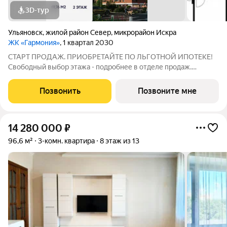
3D-тур
Ульяновск
,
жилой район Север
,
микрорайон Искра
ЖК «Гармония»
, 1 квартал 2030
СТАРТ ПРОДАЖ. ПРИОБРЕТАЙТЕ ПО ЛЬГОТНОЙ ИПОТЕКЕ!
Свободный выбор этажа - подробнее в отделе продаж.
Просторная 3к. квартира 69,76 кв. м в ЖК «Гармония» решение
для большой семьи, где каждому найдётся своё пространство:
Позвонить
Позвоните мне
отдельные комнаты для детей и
14 280 000
₽
96,6 м²
3-комн. квартира
8 этаж из 13