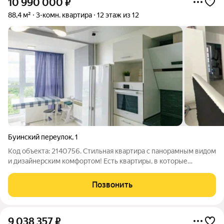
10 990 000
₽
88,4 м²
3-комн. квартира
12 этаж из 12
Буинский переулок
,
1
Код объекта: 2140756. Стильная квартира с панорамным видом
и дизайнерским комфортом! Есть квартиры, в которые
заходишь и не хочется уходить. Именно такая квартира ждёт
своих новых владельцев! Продаётся просторная и уютная
Позвонить
квартира в тёплом
9 038 357
₽