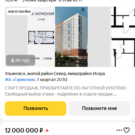
76,6 м²
3-комн. квартира
6 этаж из 17
новостройка
3D-тур
Ульяновск
,
жилой район Север
,
микрорайон Искра
ЖК «Гармония»
, 1 квартал 2030
СТАРТ ПРОДАЖ. ПРИОБРЕТАЙТЕ ПО ЛЬГОТНОЙ ИПОТЕКЕ!
Свободный выбор этажа - подробнее в отделе продаж.
Просторная 3к. квартира 73,42 кв. м в ЖК «Гармония» решение
для большой семьи, где каждому найдётся своё пространство:
Позвонить
Позвоните мне
отдельные комнаты для детей и
12 000 000
₽