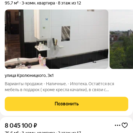
95,7 м²
3-комн. квартира
8 этаж из 12
улица Кролюницкого
,
3к1
Варианты продажи: - Наличные. - Ипотека. Остаётся вся
мебель в подарок ( кроме кресла качалки), в связи с
переездом. - Дополнительно подсобное помещение для
хранения вещей. - В квартире никто не жил до нас - как сдали
Позвонить
дом. - В собственности имеется
8 045 100
₽