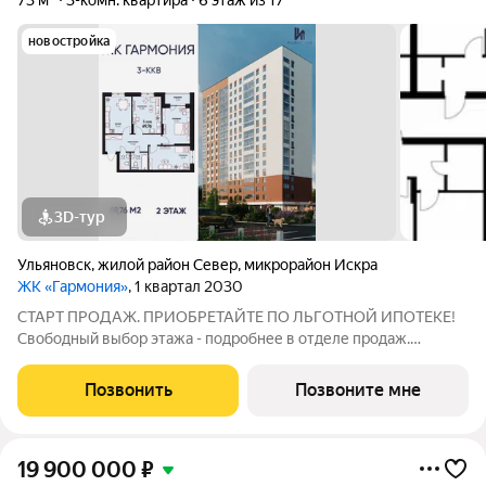
73 м²
3-комн. квартира
6 этаж из 17
новостройка
3D-тур
Ульяновск
,
жилой район Север
,
микрорайон Искра
ЖК «Гармония»
, 1 квартал 2030
СТАРТ ПРОДАЖ. ПРИОБРЕТАЙТЕ ПО ЛЬГОТНОЙ ИПОТЕКЕ!
Свободный выбор этажа - подробнее в отделе продаж.
Просторная 3к. квартира 69,76 кв. м в ЖК «Гармония» решение
для большой семьи, где каждому найдётся своё пространство:
Позвонить
Позвоните мне
отдельные комнаты для детей и
19 900 000
₽