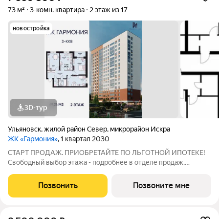
73 м²
3-комн. квартира
2 этаж из 17
новостройка
3D-тур
Ульяновск
,
жилой район Север
,
микрорайон Искра
ЖК «Гармония»
, 1 квартал 2030
СТАРТ ПРОДАЖ. ПРИОБРЕТАЙТЕ ПО ЛЬГОТНОЙ ИПОТЕКЕ!
Свободный выбор этажа - подробнее в отделе продаж.
Просторная 3к. квартира 69,76 кв. м в ЖК «Гармония» решение
для большой семьи, где каждому найдётся своё пространство:
Позвонить
Позвоните мне
отдельные комнаты для детей и