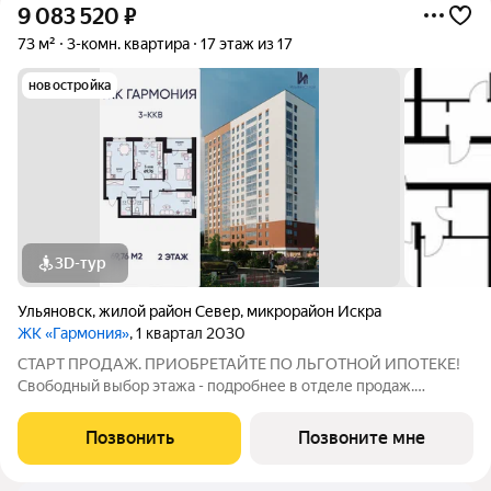
9 083 520
₽
73 м²
3-комн. квартира
17 этаж из 17
новостройка
3D-тур
Ульяновск
,
жилой район Север
,
микрорайон Искра
ЖК «Гармония»
, 1 квартал 2030
СТАРТ ПРОДАЖ. ПРИОБРЕТАЙТЕ ПО ЛЬГОТНОЙ ИПОТЕКЕ!
Свободный выбор этажа - подробнее в отделе продаж.
Просторная 3к. квартира 69,76 кв. м в ЖК «Гармония» решение
для большой семьи, где каждому найдётся своё пространство:
Позвонить
Позвоните мне
отдельные комнаты для детей и