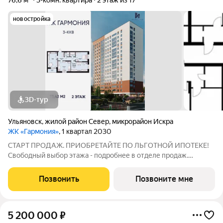
76,6 м²
3-комн. квартира
2 этаж из 17
новостройка
3D-тур
Ульяновск
,
жилой район Север
,
микрорайон Искра
ЖК «Гармония»
, 1 квартал 2030
СТАРТ ПРОДАЖ. ПРИОБРЕТАЙТЕ ПО ЛЬГОТНОЙ ИПОТЕКЕ!
Свободный выбор этажа - подробнее в отделе продаж.
Просторная 3к. квартира 73,42 кв. м в ЖК «Гармония» решение
для большой семьи, где каждому найдётся своё пространство:
Позвонить
Позвоните мне
отдельные комнаты для детей и
5 200 000
₽