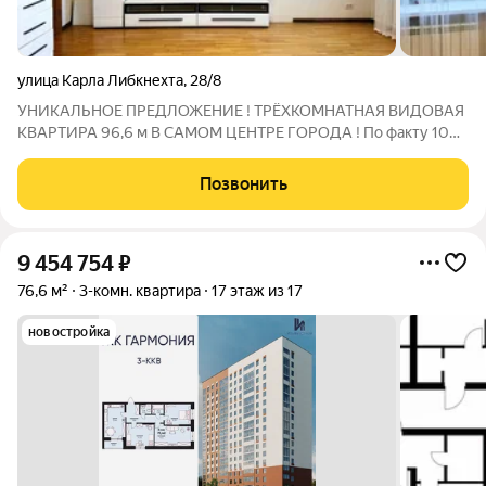
улица Карла Либкнехта
,
28/8
УНИКАЛЬНОЕ ПРЕДЛОЖЕНИЕ ! ТРЁХКОМНАТНАЯ ВИДОВАЯ
КВАРТИРА 96,6 м В САМОМ ЦЕНТРЕ ГОРОДА ! По факту 100
кв.метров с обустроенным отдельным тамбуром. Квартира
располагается на 8 этаже из 13 в кирпичном "профессорском"
Позвонить
доме. Окна смотрят на 3 стороны
9 454 754
₽
76,6 м²
3-комн. квартира
17 этаж из 17
новостройка