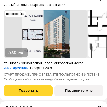
76,6 м²
3-комн. квартира
9 этаж из 17
новостройка
3D-тур
Ульяновск
,
жилой район Север
,
микрорайон Искра
ЖК «Гармония»
, 1 квартал 2030
СТАРТ ПРОДАЖ. ПРИОБРЕТАЙТЕ ПО ЛЬГОТНОЙ ИПОТЕКЕ!
Свободный выбор этажа - подробнее в отделе продаж.
Просторная 3к. квартира 73,42 кв. м в ЖК «Гармония» решение
для большой семьи, где каждому найдётся своё пространство:
Позвонить
Позвоните мне
отдельные комнаты для детей и