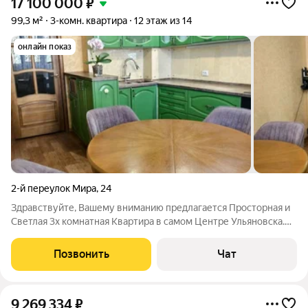
17 100 000
₽
99,3 м²
3-комн. квартира
12 этаж из 14
онлайн показ
2-й переулок Мира
,
24
Здравствуйте, Вашему вниманию предлагается Пpосторнaя и
Светлая 3х комнатная Квaртира в самом Центре Ульяновска.
Дом и окружение Привилегированного Класса, здесь Вы
будете проживать в спокойствии и комфорте. Вся
Позвонить
Чат
инфраструктура развита, в шаговой и
9 269 334
₽