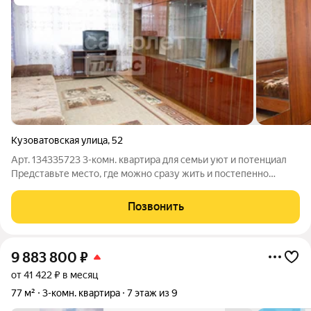
Кузоватовская улица
,
52
Арт. 134335723 3-комн. квартира для семьи уют и потенциал
Представьте место, где можно сразу жить и постепенно
создавать интерьер своей мечты. Эта квартира именно такой
вариант: комфорт сегодня и возможности на завтра. О
Позвонить
квартире: Квартира
9 883 800
₽
от 41 422 ₽ в месяц
77 м²
3-комн. квартира
7 этаж из 9