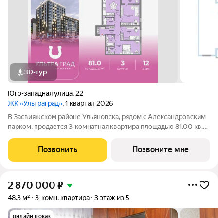
3D-тур
Юго-западная улица
,
22
ЖК «Ультраград»
, 1 квартал 2026
В Засвияжском районе Ульяновска, рядом с Александровским
парком, продается 3-комнатная квартира площадью 81.00 кв.
м. Квартира находится в доме №1 жилого комплекса
Ультраград от федерального девелопера «Железно».
Позвонить
Позвоните мне
Ультраград ультра счастливый жилой
2 870 000
₽
48,3 м²
3-комн. квартира
3 этаж из 5
онлайн показ