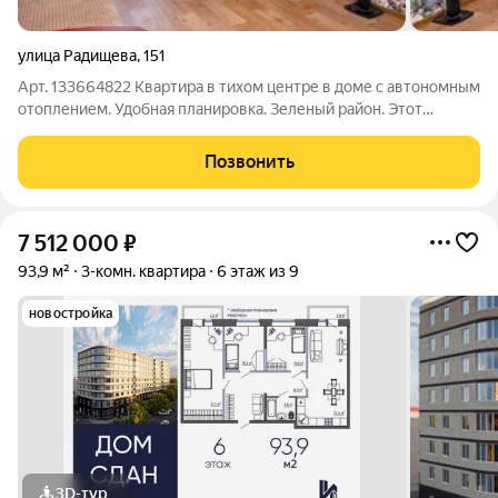
улица Радищева
,
151
Арт. 133664822 Квартира в тихом центре в доме с автономным
отоплением. Удобная планировка. Зеленый район. Этот
вариант стоит того, чтобы его посмотреть. ПРЕИМУЩЕСТВА
КВАРТИРЫ: -изолированные просторные комнаты -окна
Позвонить
выходят на две стороны -две
7 512 000
₽
93,9 м²
3-комн. квартира
6 этаж из 9
новостройка
3D-тур