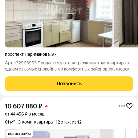
проспект Нариманова
,
97
Арт. 132963953 Продаётся уютная трёхкомнатная квартира в
одном из самых спокойных и комфортных районов Ульяновска!
Оформим ипотеку со сниженной процентной ставкой
(вероятность одобрения 95%) от 11,9% Адрес: ул. Нариманова,
Позвонить
97, 4-й этаж 10-этажного
10 607 880
₽
от 44 456 ₽ в месяц
81 м²
3-комн. квартира
12 этаж из 12
новостройка