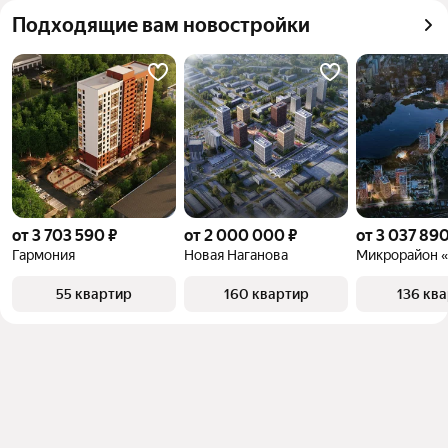
квадратного метра или площади
Подходящие вам новостройки
от 3 703 590 ₽
от 2 000 000 ₽
от 3 037 890
Гармония
Новая Наганова
55 квартир
160 квартир
136 кв