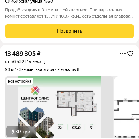
Симбирская улица
,
1/60
Продаётся доля в 3-комнатной квартире. Площадь жилых
комнат составляет 15, 71 и 18,87 кв.м., есть отдельная кладовая.
Общие места пользования: кухня, коридор, санузел, ванная
комната. Комнаты все изолированные. Соседи не проживают,
Позвонить
есть возможно в
13 489 305
₽
от 56 532 ₽ в месяц
93 м²
3-комн. квартира
7 этаж из 8
новостройка
3D-тур