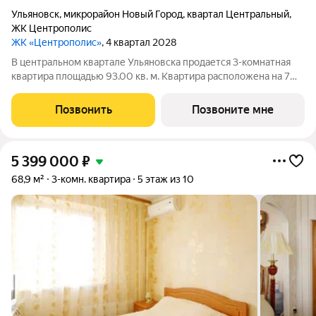
Ульяновск
,
микрорайон Новый Город
,
квартал Центральный
,
ЖК Центрополис
ЖК «Центрополис»
, 4 квартал 2028
В центральном квартале Ульяновска продается 3-комнатная
квартира площадью 93.00 кв. м. Квартира расположена на 7
этаже дома №6 в жилом комплексе комфорт-класса
Центрополис. Мечта жить в центре Нового города теперь
Позвонить
Позвоните мне
осуществима! Квартал Центрополис
5 399 000
₽
68,9 м²
3-комн. квартира
5 этаж из 10