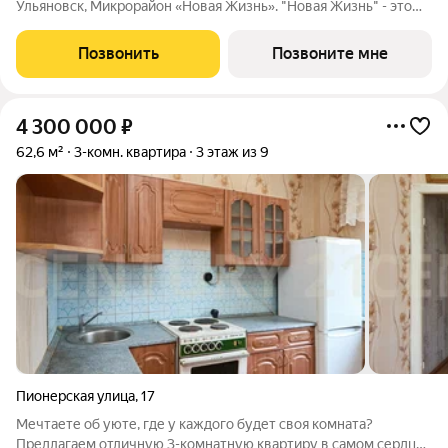
Ульяновск, Микрорайон «Новая Жизнь». "Новая Жизнь" - это
молодой современный микрорайон, созданный для
комфортной жизни. Возможна пoкупка квapтиры по льготным
Позвонить
Позвоните мне
и cпециaльным ипoтечным прогрaммaм.
4 300 000
₽
62,6 м²
3-комн. квартира
3 этаж из 9
Пионерская улица
,
17
Мечтаете об уюте, где у каждого будет своя комната?
Предлагаем отличную 3-комнатную квартиру в самом сердце