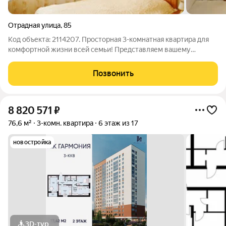
Отрадная улица
,
85
Код объекта: 2114207. Просторная 3-комнатная квартира для
комфортной жизни всей семьи! Представляем вашему
вниманию уютную и светлую 3-комнатную квартиру, в
которую можно сразу заехать и жить без дополнительных
Позвонить
вложений. В квартире выполнен
8 820 571
₽
76,6 м²
3-комн. квартира
6 этаж из 17
новостройка
3D-тур