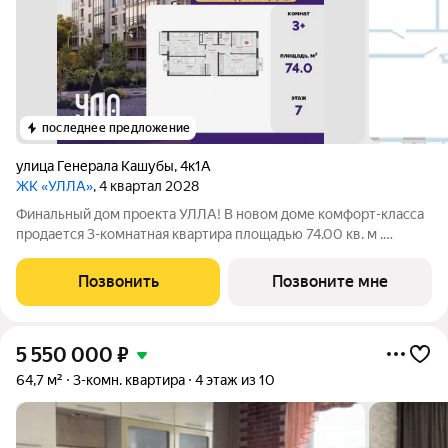
последнее предложение
улица Генерала Кашубы
,
4к1А
ЖК «УЛЛА»
, 4 квартал 2028
Финальный дом проекта УЛЛА! В новом доме комфорт-класса
продается 3-комнатная квартира площадью 74.00 кв. м .
Квартира находится в доме №3 в жилом комплексе УЛЛА от
федерального застройщика «Железно». Транспортная
Позвонить
Позвоните мне
доступность и окружение - 2
5 550 000
₽
64,7 м²
3-комн. квартира
4 этаж из 10