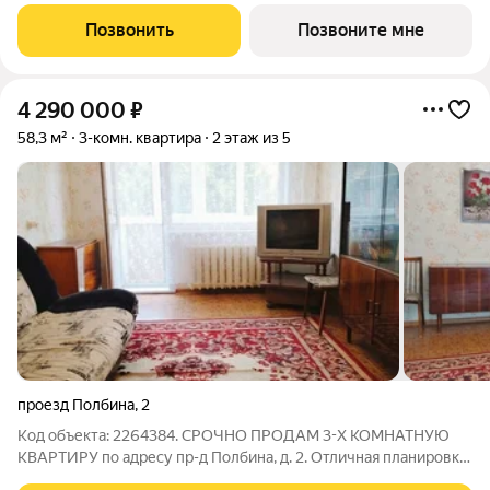
10А. Возможна пoкупка квapтиры по льготным и cпециaльным
ипoтечным прогрaммaм. Прямая продажа от застройщика ГК
Позвонить
Позвоните мне
«Новая». Преимущества:
4 290 000
₽
58,3 м²
3-комн. квартира
2 этаж из 5
проезд Полбина
,
2
Код объекта: 2264384. СРОЧНО ПРОДАМ 3-Х КОМНАТНУЮ
КВАРТИРУ по адресу пр-д Полбина, д. 2. Отличная планировка,
окна на две противоположные стороны, поэтому квартира