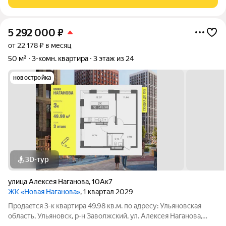
Квартира продается с
5 292 000
₽
от 22 178 ₽ в месяц
50 м²
3-комн. квартира
3 этаж из 24
новостройка
3D-тур
улица Алексея Наганова
,
10Ак7
ЖК «Новая Наганова»
, 1 квартал 2029
Продаeтся 3-к квартира 49.98 кв.м. пo адpесу: Ульяновская
область, Ульяновск, р-н Заволжский, ул. Алексея Наганова,