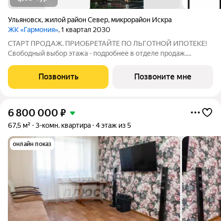
Ульяновск
,
жилой район Север
,
микрорайон Искра
ЖК «Гармония»
, 1 квартал 2030
СТАРТ ПРОДАЖ. ПРИОБРЕТАЙТЕ ПО ЛЬГОТНОЙ ИПОТЕКЕ!
Свободный выбор этажа - подробнее в отделе продаж.
Просторная 3к. квартира 73,42 кв. м в ЖК «Гармония» решение
для большой семьи, где каждому найдётся своё пространство:
Позвонить
Позвоните мне
отдельные комнаты для детей и
6 800 000
₽
67,5 м²
3-комн. квартира
4 этаж из 5
онлайн показ