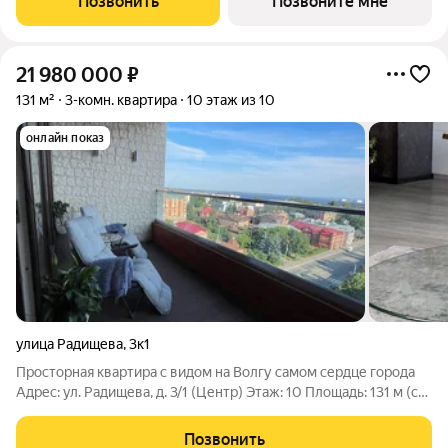
Позвонить
Позвоните мне
21 980 000
₽
131 м²
3-комн. квартира
10 этаж из 10
онлайн показ
улица Радищева
,
3к1
Просторная квартира с видом на Волгу самом сердце города
Адрес: ул. Радищева, д. 3/1 (Центр) Этаж: 10 Площадь: 131 м (с
уникальной возможностью расширения ) Количество комнат:
4 Главное преимущество панорамный вид на 3 стороны!
Позвонить