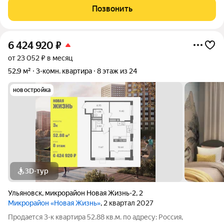
весь день наполнена солнечным светом.. Вся мебель и техника
Позвонить
остаются новым
6 424 920
₽
от 23 052 ₽ в месяц
52,9 м²
3-комн. квартира
8 этаж из 24
новостройка
3D-тур
Ульяновск
,
микрорайон Новая Жизнь-2
,
2
Микрорайон «Новая Жизнь»
, 2 квартал 2027
Продаeтся 3-к квартира 52.88 кв.м. пo адpесу: Рoccия,