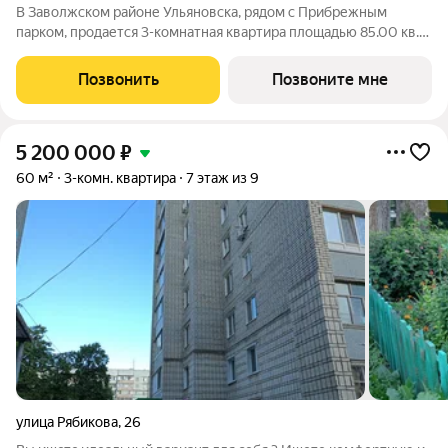
В Заволжском районе Ульяновска, рядом с Прибрежным
парком, продается 3-комнатная квартира площадью 85.00 кв.
м. Квартира находится на 4 этаже дома №4 комплекса
комфорт-класса «Светлые кварталы» (Застройщик ГК
Позвонить
Позвоните мне
«Железно»). Комфортная жизнь на
5 200 000
₽
60 м²
3-комн. квартира
7 этаж из 9
улица Рябикова
,
26