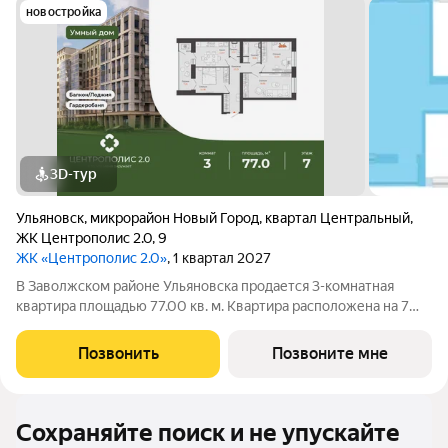
новостройка
3D-тур
Ульяновск
,
микрорайон Новый Город
,
квартал Центральный
,
ЖК Центрополис 2.0
,
9
ЖК «Центрополис 2.0»
, 1 квартал 2027
В Заволжском районе Ульяновска продается 3-комнатная
квартира площадью 77.00 кв. м. Квартира расположена на 7
этаже 9 корпуса в жилом комплексе Центрополис 2.0.
Центрополис 2.0 новый перспективный проект, который
Позвонить
Позвоните мне
является логичным продолжением уже
Сохраняйте поиск и не упускайте