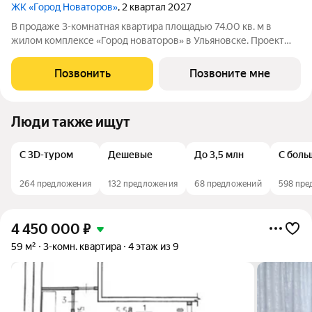
ЖК «Город Новаторов»
, 2 квартал 2027
В продаже 3-комнатная квартира площадью 74.00 кв. м в
жилом комплексе «Город новаторов» в Ульяновске. Проект
реализует федеральный девелопер «Железно». «Город
новаторов» - масштабный жилой проект площадью 67 Га,
Позвонить
Позвоните мне
созданный в концепции 15-минутного
Люди также ищут
С 3D-туром
Дешевые
До 3,5 млн
С боль
264 предложения
132 предложения
68 предложений
598 пре
4 450 000
₽
59 м²
3-комн. квартира
4 этаж из 9