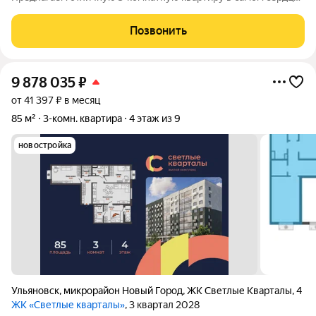
Нижней террасы. Почему вам здесь понравится:
Планировка:Три просторные изолированные комнаты дают
Позвонить
полную свободу действий: детская, спальня,
9 878 035
₽
от 41 397 ₽ в месяц
85 м²
3-комн. квартира
4 этаж из 9
новостройка
Ульяновск
,
микрорайон Новый Город
,
ЖК Светлые Кварталы
,
4
ЖК «Светлые кварталы»
, 3 квартал 2028