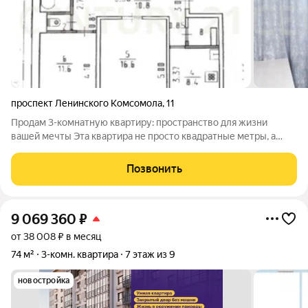
проспект Ленинского Комсомола
,
11
Продам 3-комнатную квартиру: пространство для жизни
вашей мечты Эта квартира не просто квадратные метры, а
уникальная возможность выстроить быт так, как удобно
именно вам. Мы предлагаем просторное и светлое жильё в
Позвонить
локации, где инфраструктура уже
9 069 360
₽
от 38 008 ₽ в месяц
74 м²
3-комн. квартира
7 этаж из 9
новостройка