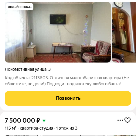
онлайн показ
Локомотивная улица
,
3
Код объекта: 2113605. Отличная малогабаритная квартира (Не
общежите, не доли!) Подходит под ипотеку любого банка!
Общая площадь 17.9. В квартире есть кухонная зона и свой
санузел с ванной. Также есть общая кухня, где все
Позвонить
цивилизованно, чисто и
7 500 000
₽
115 м²
квартира-студия
1 этаж из 3