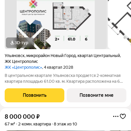
3D-тур
Ульяновск
,
микрорайон Новый Город
,
квартал Центральный
,
ЖК Центрополис
ЖК «Центрополис»
, 4 квартал 2028
В центральном квартале Ульяновска продается 2-комнатная
квартира площадью 61.00 кв. м. Квартира расположена на 6
этаже дома №6 в жилом комплексе комфорт-класса
Центрополис. Мечта жить в центре Нового города теперь
Позвонить
Позвоните мне
осуществима! Квартал Центрополис
8 000 000
₽
67 м²
2-комн. квартира
8 этаж из 10