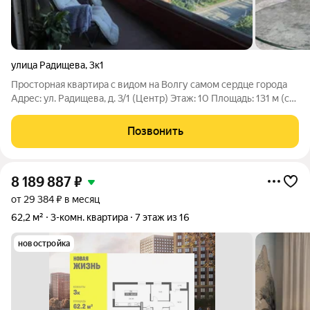
улица Радищева
,
3к1
Просторная квартира с видом на Волгу самом сердце города
Адрес: ул. Радищева, д. 3/1 (Центр) Этаж: 10 Площадь: 131 м (с
уникальной возможностью расширения ) Количество комнат:
4 Главное преимущество панорамный вид на 3 стороны!
Позвонить
Квартира продается с
8 189 887
₽
от 29 384 ₽ в месяц
62,2 м²
3-комн. квартира
7 этаж из 16
новостройка