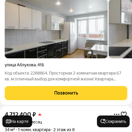
улица Аблукова
,
41Б
Код объекта: 2288864. Просторная 2-комнатная квартира 67
кв. м отличный выбор для комфортной жизни! Квартира
расположена в надёжном кирпичном доме. Благодаря
солнечной стороне в комнатах всегда светло и уютно
Позвонить
идеально для тех, кто ценит
4 712 400
₽
На карте
Сохранить
от 19 749 ₽ в месяц
34 м²
1-комн. квартира
2 этаж из 8