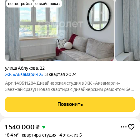
новостройка
онлайн показ
улица Аблукова
,
22
ЖК «Аквамарин 2»
, 3 квартал 2024
Арт. 140511284 Дизайнерская студия в ЖК «Аквамарин»
Заезжай сразу! Новая квартира с дизайнерским ремонтом без
дополнительных вложений! Такие варианты в ЖК
«Аквамарин» долго не задерживаются. Отлично подойдет как
Позвонить
для собственного проживания, так и
1 540 000
₽
18,4 м²
квартира-студия
4 этаж из 5