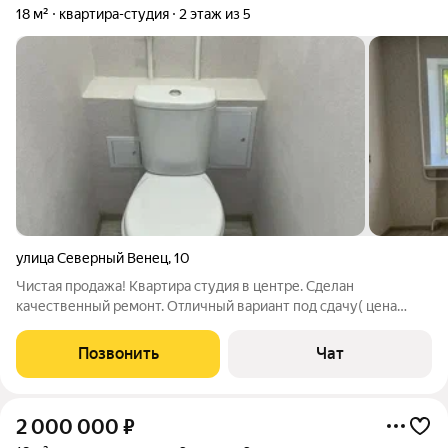
18 м²
квартира-студия
2 этаж из 5
улица Северный Венец
,
10
Чистая продажа! Квартира студия в центре. Сделан
качественный ремонт. Отличный вариант под сдачу( цена
будет 15-16т) или как первоначальное жильё. Легко купить!
Без обременений, один взрослый собственник, ключи на
Позвонить
Чат
сделке!
2 000 000
₽