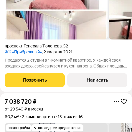
проспект Генерала Тюленева
,
52
ЖК «Прибрежный»
, 2 квартал 2021
Продаются 2 студии в 1-комнатной квартире. У каждой своя
входная дверь, свой санузел и кухонная зона. Общая площадь 1
студии - 18 кв м. Площадь 2 студии - 15 кв м + балкон 4,2 кв м с
витражными окнами и теплым полом. В каждой студии
Позвонить
Написать
имеется
7 038 720
₽
от 29 540 ₽ в месяц
60,2 м²
2-комн. квартира
15 этаж из 16
новостройка
последнее предложение