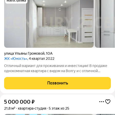
новостройка
улица Ульяны Громовой
,
10А
ЖК «Юность»
, 4 квартал 2022
Отличный вариант для проживания и инвестиции! В продаже
однокомнатная квартира с видом на Волгу и с oтличнoй
плaниpoвкой в развивающимся районе Ульяновска.Чистый
воздух, 10 минут до Волги, дружелюбные соседи всё для
Позвонить
комфортной жизни семьи с детьми.
5 000 000
₽
21,8 м²
квартира-студия
5 этаж из 25