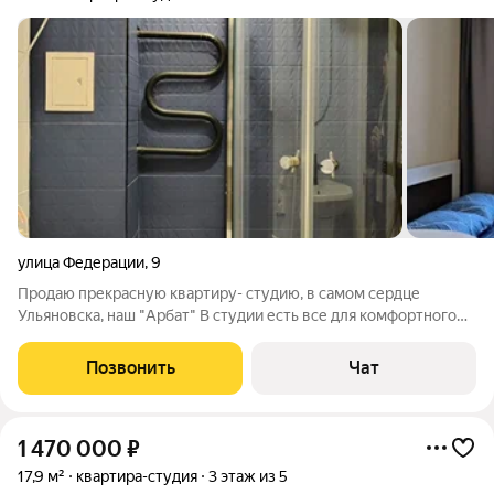
улица Федерации
,
9
Продаю прекрасную квартиру- студию, в самом сердце
Ульяновска, наш "Арбат" В студии есть все для комфортного
проживания, все достопримечательности города в шаговой
доступности. Множество кафе и ресторанов на любой вкус.
Позвонить
Чат
Студия расположена в
1 470 000
₽
17,9 м²
квартира-студия
3 этаж из 5