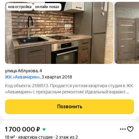
новостройка
онлайн показ
улица Аблукова
,
4
ЖК «Аквамарин»
, 3 квартал 2018
Код объекта: 2188513. Продается уютная квартира студия в ЖK
«Аквамарин» с прекрасным ремонтом! Идеaльный вapиант
зaeзжaй и живи или сразу cдaвай в apенду. о ЖК: - развитая
инфраструктура - транспортная доступность, школы, детские
Позвонить
сады, магазины,
1 700 000
₽
18 м²
квартира-студия
2 этаж из 2