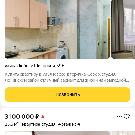
улица Любови Шевцовой
,
59Б
Купить квартиру в Ульяновске, вторичка, Север, студия,
Ленинский район отличный вариант для жизни или выгодной
инвестиции! Продаётся уютная меблированная квартира-
студия по адресу: ул. Любови Шевцовой, 59Б. Если вы
Позвонить
планируете купить квартиру в
3 100 000
₽
23,6 м²
квартира-студия
4 этаж из 4