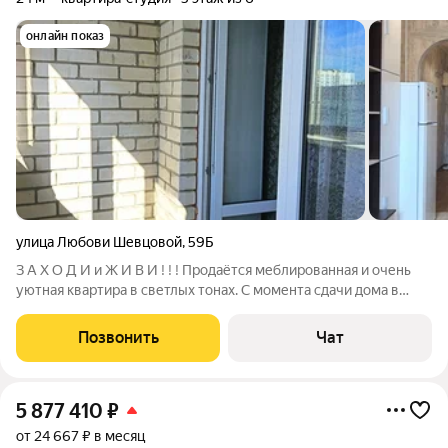
онлайн показ
улица Любови Шевцовой
,
59Б
З А Х О Д И и Ж И В И ! ! ! Продаётся меблированная и очень
уютная квартира в светлых тонах. С момента сдачи дома в
квартире жили всего два месяца( в связи с переездом в
другой регион), никогда не сдавали квартирантам. Мебель в
Позвонить
Чат
хорошем состоянии. Все
5 877 410
₽
от 24 667 ₽ в месяц