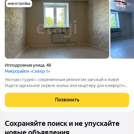
новостройка
Ипподромная улица
,
4В
Микрорайон «Север-1»
Уютная студия с современным ремонтом заезжай и живи!
Ищете идеальное первое жилье или квартиру для комфортной
жизни? Эта студия влюбит в себя с первого взгляда! Почему
вам здесь понравится: Дом 2020 года: современный
Позвонить
кирпичный дом это тепло зимой,
Сохраняйте поиск и не упускайте
новые объявления