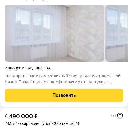
Ипподромная улица
,
13А
Квартира в новом доме отличный старт для самостоятельной
жизни! Продаётся самая комфортная и уютная студия в
северной части города, общей площадью 19.7 м. Отлично
подойдёт для сдачи в аренду и проживания. Дом кирпичный,
Позвонить
малоэтажный. Мало соседей,
4 490 000
₽
24,1 м²
квартира-студия
22 этаж из 24