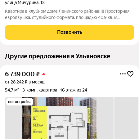
улица Мичурина
,
13
Квартира в клубном доме Ленинского района!!!!! Просторная
евродвушка, студийного формата, площадью 40,9 кв. м
расположена на втором этаже современного кирпичного ,
теплого дома. Окна выходят не на дорогу. В квартире
Позвонить
выполнен качественный современный
Другие предложения в Ульяновске
6 739 000
₽
от 28 242 ₽ в месяц
54,7 м²
3-комн. квартира
16 этаж из 24
новостройка