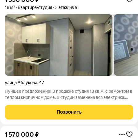
18 м²
квартира-студия
3 этаж из 9
улица Аблукова
,
47
Лучшее предложение! В продаже студия 18 кв.м. с ремонтом в
теплом кирпичном доме. В студии заменена вся электрика,
установлена хорошая входная дверь, пластиковое окно с
жалюзи, натяжной потолок, на полу линолеум, хорошая ниша
Позвонить
под зону прихожей.
1 570 000
₽