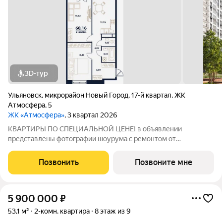
3D-тур
Ульяновск
,
микрорайон Новый Город
,
17-й квартал
,
ЖК
Атмосфера
,
5
ЖК «Атмосфера»
, 3 квартал 2026
КВАРТИРЫ ПО СПЕЦИАЛЬНОЙ ЦЕНЕ! в объявлении
представлены фотографии шоурума с ремонтом от
застройщика. Для записи на просмотр просьба писать в
личные сообщения. «Атмосфера» - жилой комплекс комфорт-
Позвонить
Позвоните мне
класса, в основу которого заложены принципы
5 900 000
₽
53,1 м²
2-комн. квартира
8 этаж из 9