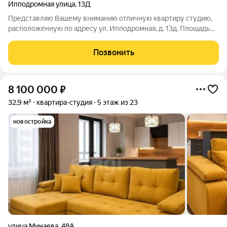
Ипподромная улица
,
13Д
Представляю Вашему вниманию отличную квартиру студию,
расположенную по адресу ул. Ипподромная, д. 13д. Площадь
квартиры 20,1 кв.м. Расположена на 2 этаже из 3. В квартире
выполнен качественный, современный ремонт, не требующий
Позвонить
никаких вложений.
8 100 000
₽
32,9 м²
квартира-студия
5 этаж из 23
новостройка
улица Минаева
,
48А