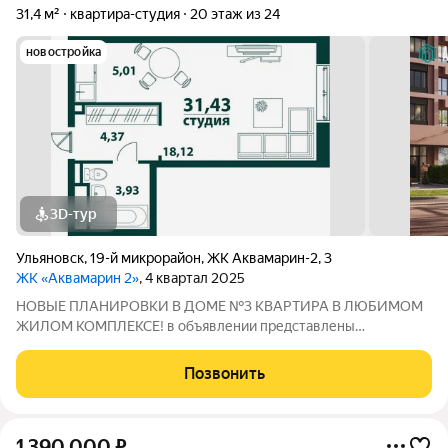
31,4 м²
квартира-студия
20 этаж из 24
новостройка
3D-тур
Ульяновск
,
19-й микрорайон
,
ЖК Аквамарин-2
,
3
ЖК «Аквамарин 2»
, 4 квартал 2025
НОВЫЕ ПЛАНИРОВКИ В ДОМЕ №3 КВАРТИРА В ЛЮБИМОМ
ЖИЛОМ КОМПЛЕКСЕ! в объявлении представлены
фотографии шоурума с ремонтом от застройщика
АКВАМАРИН 2 - современный жилой комплекс комфорт-
Позвонить
класса, что расположился в географическом центре города на
берегу
1 390 000
₽