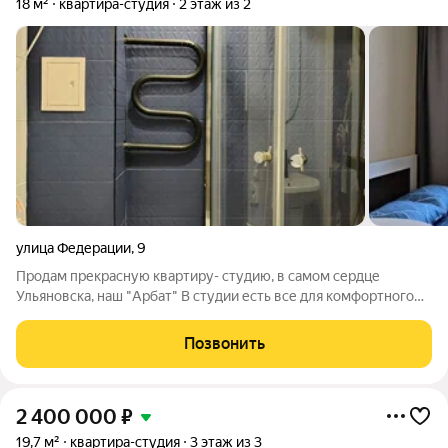
18 м²
квартира-студия
2 этаж из 2
улица Федерации
,
9
Продам прекрасную квартиру- студию, в самом сердце
Ульяновска, наш "Арбат" В студии есть все для комфортного
проживания, все достопримечательности города в шаговой
доступности. Множество кафе и ресторанов на любой вкус.
Позвонить
Студия расположена в
2 400 000
₽
19,7 м²
квартира-студия
3 этаж из 3