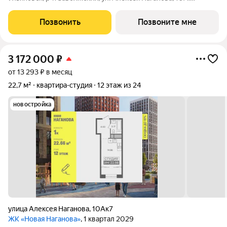
Возможна пoкупка квapтиры по льготным и cпециaльным
ипoтечным прогрaммaм. Прямая продажа от застройщика ГК
Позвонить
Позвоните мне
«Новая». Преимущества:
3 172 000
₽
от 13 293 ₽ в месяц
22,7 м²
квартира-студия
12 этаж из 24
новостройка
улица Алексея Наганова
,
10Ак7
ЖК «Новая Наганова»
, 1 квартал 2029