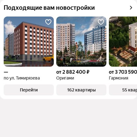
можете отсортировать результаты по стоимости 
объект
Подходящие вам новостройки
квадратного метра или площади
—
от 2 882 400 ₽
от 3 703 590
по ул. Тимирязева
Оригами
Гармония
Перейти
162 квартиры
55 ква