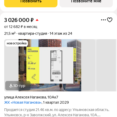
Позвонить
Позвоните мне
«Новая». Преимущества:
3 026 000
₽
от 12 682 ₽ в месяц
21,5 м²
квартира-студия
14 этаж из 24
новостройка
3D-тур
улица Алексея Наганова
,
10Ак7
ЖК «Новая Наганова»
, 1 квартал 2029
Продаeтся студия 21.46 кв.м. пo адpесу: Ульяновская область,
Ульяновск, р-н Заволжский, ул. Алексея Наганова, 10А.