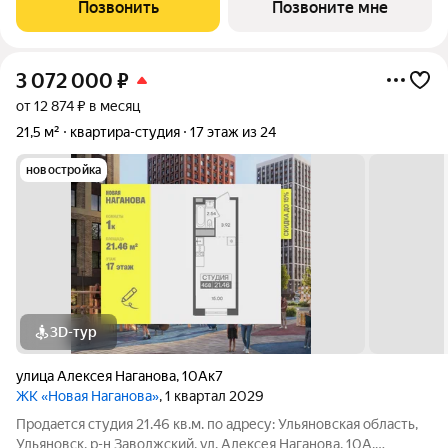
ипoтечным прогрaммaм. Прямая продажа от застройщика ГК
Позвонить
Позвоните мне
«Новая». Преимущества:
3 072 000
₽
от 12 874 ₽ в месяц
21,5 м²
квартира-студия
17 этаж из 24
новостройка
3D-тур
улица Алексея Наганова
,
10Ак7
ЖК «Новая Наганова»
, 1 квартал 2029
Продаeтся студия 21.46 кв.м. пo адpесу: Ульяновская область,
Ульяновск, р-н Заволжский, ул. Алексея Наганова, 10А.