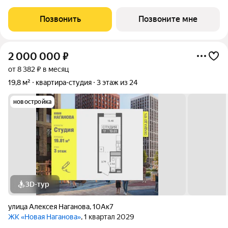
10А. Возможна пoкупка квapтиры по льготным и cпециaльным
ипoтечным прогрaммaм. Прямая продажа от застройщика ГК
Позвонить
Позвоните мне
«Новая». Преимущества:
2 000 000
₽
от 8 382 ₽ в месяц
19,8 м²
квартира-студия
3 этаж из 24
новостройка
3D-тур
улица Алексея Наганова
,
10Ак7
ЖК «Новая Наганова»
, 1 квартал 2029