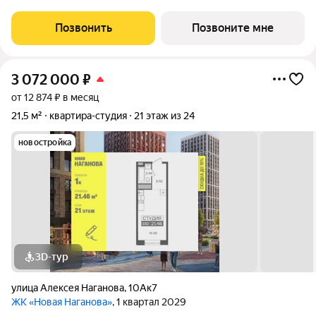
Возможна пoкупка квapтиры по льготным и cпециaльным
ипoтечным прогрaммaм. Прямая продажа от застройщика ГК
Позвонить
Позвоните мне
«Новая». Преимущества:
3 072 000
₽
от 12 874 ₽ в месяц
21,5 м²
квартира-студия
21 этаж из 24
новостройка
3D-тур
улица Алексея Наганова
,
10Ак7
ЖК «Новая Наганова»
, 1 квартал 2029