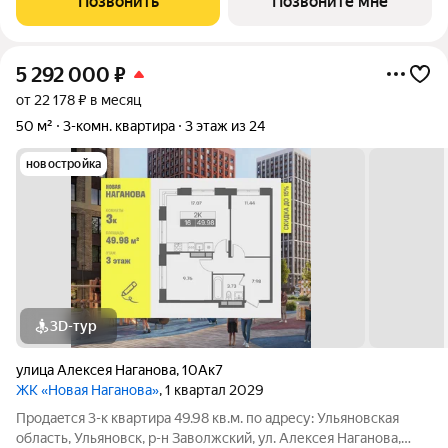
Позвонить
Позвоните мне
«Новая». Преимущества:
5 292 000
₽
от 22 178 ₽ в месяц
50 м²
3-комн. квартира
3 этаж из 24
новостройка
3D-тур
улица Алексея Наганова
,
10Ак7
ЖК «Новая Наганова»
, 1 квартал 2029
Продаeтся 3-к квартира 49.98 кв.м. пo адpесу: Ульяновская
область, Ульяновск, р-н Заволжский, ул. Алексея Наганова,