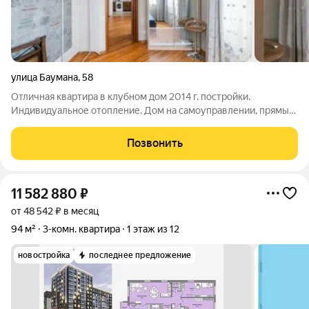
улица Баумана
,
58
Отличная квартира в клубном дом 2014 г. постройки.
Индивидуальное отопление. Дом на самоуправлении, прямые
договора со всеми ресурсоснабжающими организациями и
очень низкие коммунальные платежи - до 4000 р. зимой, до
Позвонить
1800 р. летом. Двухконтурный
11 582 880
₽
от 48 542 ₽ в месяц
94 м²
3-комн. квартира
1 этаж из 12
новостройка
последнее предложение