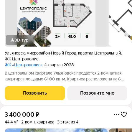
3D-тур
Ульяновск
,
микрорайон Новый Город
,
квартал Центральный
,
ЖК Центрополис
ЖК «Центрополис»
, 4 квартал 2028
В центральном квартале Ульяновска продается 2-комнатная
квартира площадью 61.00 кв. м. Квартира расположена на 6
этаже дома №6 в жилом комплексе комфорт-класса
Центрополис. Мечта жить в центре Нового города теперь
Позвонить
Позвоните мне
осуществима! Квартал Центрополис
3 400 000
₽
44,4 м²
2-комн. квартира
3 этаж из 4