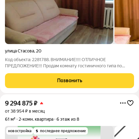
улица Стасова
,
20
Код объекта: 2281788. ВНИМАНИЕ!!!! ОТЛИЧНОЕ
ПРЕДЛОЖЕНИЕ!!! Продам комнату гостиничного типа по
адресу: ул. Стасова д.20. Общая площадь 18.5 кв.м. Квартира
чистая и аккуратная: заходи и живи. Полы не скрепят, окно
Позвонить
пластиковое с видом во двор. Поэтому
9 294 875
₽
от 38 954 ₽ в месяц
61 м²
2-комн. квартира
6 этаж из 8
новостройка
последнее предложение