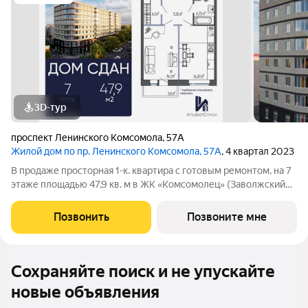
3D-тур
проспект Ленинского Комсомола
,
57А
Жилой дом по пр. Ленинского Комсомола, 57А
, 4 квартал 2023
В продаже просторная 1-к. квартира с готовым ремонтом, на 7
этаже площадью 47,9 кв. м в ЖК «Комсомолец» (Заволжский
район). Идеальный вариант для:молодых специалистов
транспортная доступной, развитая инфраструктура. студентов
Позвонить
Позвоните мне
рядом вузы и
Сохраняйте поиск и не упускайте
новые объявления