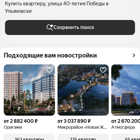
Купить квартиру, улица 40-летия Победы в
Ульяновске
Сохранить поиск
Подходящие вам новостройки
от 2 882 400 ₽
от 3 037 890 ₽
от 2 670 200
Оригами
Микрорайон «Новая Жизнь»
Атмосфера
162 квартиры
135 квартир
65 ква