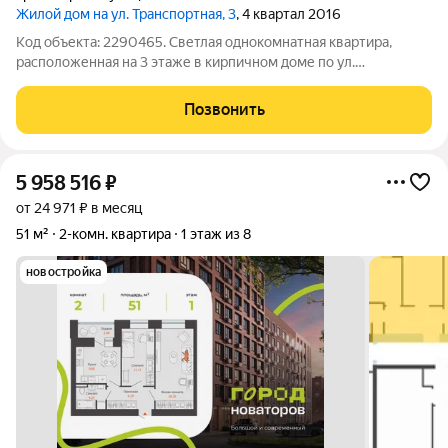
Жилой дом на ул. Транспортная, 3
, 4 квартал 2016
Код объекта: 2290465. Светлая однокомнатная квартира,
расположенная на 3 этаже в кирпичном доме по ул.
Транспортная 3а - район УлГУ. Общая площадь квартиры 40,3
кв м., кухня 10 кв м. Квартира в строительном варианте, за
Позвонить
исключением ванной, где сделан
5 958 516
₽
от 24 971 ₽ в месяц
51 м²
2-комн. квартира
1 этаж из 8
новостройка