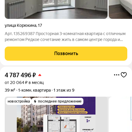
улица Корюкина
,
17
Арт. 135269387 Просторная 3-комнатная квартира с отличным
ремонтом Редкое сочетание жить в самом центре города и
при этом наслаждаться тишиной и спокойствием. Эта квартира
именно тот случай. Локация Квартира расположена в
Позвонить
Ленинском районе, по
4 787 496
₽
от 20 064 ₽ в месяц
39 м²
1-комн. квартира
1 этаж из 9
новостройка
последнее предложение