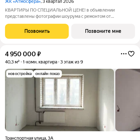
ЖК «Атмосфера»
, 3 квартал 2026
КВАРТИРЫ ПО СПЕЦИАЛЬНОЙ ЦЕНЕ! в объявлении
представлены фотографии шоурума с ремонтом от
застройщика. Для записи на просмотр просьба писать в
личные сообщения. «Атмосфера» - жилой комплекс комфорт-
Позвонить
Позвоните мне
класса, в основу которого заложены принципы
4 950 000
₽
40,3 м²
1-комн. квартира
3 этаж из 9
новостройка
онлайн показ
Транспортная улица
,
3А