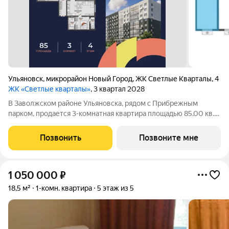
Ульяновск
,
микрорайон Новый Город
,
ЖК Светлые Кварталы
,
4
ЖК «Светлые кварталы»
, 3 квартал 2028
В Заволжском районе Ульяновска, рядом с Прибрежным
парком, продается 3-комнатная квартира площадью 85.00 кв.
м. Квартира находится на 4 этаже дома №4 комплекса
комфорт-класса «Светлые кварталы» (Застройщик ГК
Позвонить
Позвоните мне
«Железно»). Комфортная жизнь на
1 050 000
₽
18,5 м²
1-комн. квартира
5 этаж из 5