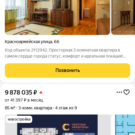
Красноармейская улица
,
66
Код объекта: 2112942. Просторная 3-комнатная квартира в
самом сердце города статус, комфорт и идеальная локация!
Если вы ищете квартиру для семьи, где сочетаются уют,
продуманная планировка и престижное расположение этот
Позвонить
вариант точно стоит вашего
9 878 035
₽
от 41 397 ₽ в месяц
85 м²
3-комн. квартира
4 этаж из 9
новостройка