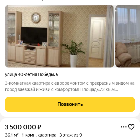
улица 40-летия Победы
,
5
3-комнатная квартира с евроремонтом с прекрасным видом на
город заезжай и живи с комфортом! Площадь:72 кВ.м
Современный стиль и продуманная эргономика: Просторная
кухня идеальна для встреч с друзьями и уютных вечеров
Позвонить
Огромная гостиная - идеально
3 500 000
₽
36,1 м²
1-комн. квартира
3 этаж из 9