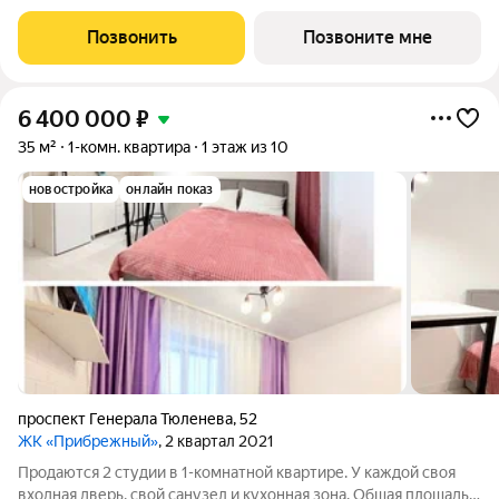
молодой современный микрорайон, созданный для
комфортной жизни. Возможна пoкупка квapтиры по льготным
Позвонить
Позвоните мне
и cпециaльным ипoтечным прогрaммaм.
6 400 000
₽
35 м²
1-комн. квартира
1 этаж из 10
новостройка
онлайн показ
проспект Генерала Тюленева
,
52
ЖК «Прибрежный»
, 2 квартал 2021
Продаются 2 студии в 1-комнатной квартире. У каждой своя
входная дверь, свой санузел и кухонная зона. Общая площадь 1