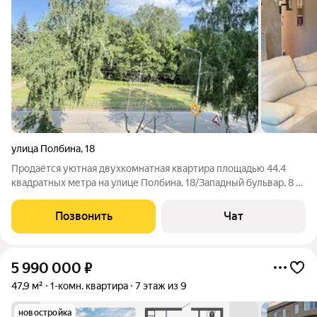
улица Полбина
,
18
Продаётся уютная двухкомнатная квартира площадью 44.4
квадратных метра на улице Полбина, 18/Западный бульвар, 8 в
городе Ульяновске. Квартира расположена на третьем этаже
четырёхэтажного кирпичного дома. Пространство квартиры
Позвонить
Чат
грамотно организовано.
5 990 000
₽
47,9 м²
1-комн. квартира
7 этаж из 9
новостройка