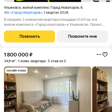
Ульяновск
,
жилой комплекс Город Новаторов
,
6
ЖК «Город Новаторов»
, 1 квартал 2028
В продаже 2-комнатная квартира площадью 51.00 кв. м в
жилом комплексе «Город новаторов» в Ульяновске. Проект
реализует федеральный девелопер «Железно». «Город
новаторов» - масштабный жилой проект площадью 67 Га,
Позвонить
Позвоните мне
созданный в концепции 15-минутного
1 800 000
₽
34,9 м²
1-комн. квартира
5 этаж из 5
онлайн показ