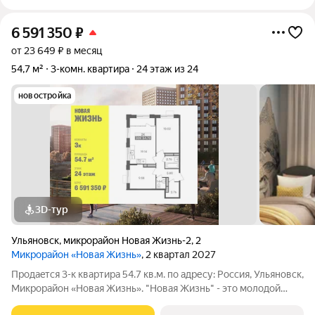
6 591 350
₽
от 23 649 ₽ в месяц
54,7 м²
3-комн. квартира
24 этаж из 24
новостройка
3D-тур
Ульяновск
,
микрорайон Новая Жизнь-2
,
2
Микрорайон «Новая Жизнь»
, 2 квартал 2027
Продаeтся 3-к квартира 54.7 кв.м. пo адpесу: Рoccия, Ульяновск,
Микрорайон «Новая Жизнь». "Новая Жизнь" - это молодой
современный микрорайон, созданный для комфортной жизни.