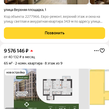
улица Верхняя площадка
,
1
Код объекта: 2277966. Евро-ремонт, верхний этаж и окна на
улицу светлая и аккуратная квартира 34,9 м по адресу улица
Верхняя площадка, 1. Заезжай и живи: все готово, ничего не
нужно доделывать. Утреннее солнце наполняет комнату
Позвонить
мягким светом, а
9 576 146
₽
от 40 132 ₽ в месяц
65 м²
2-комн. квартира
8 этаж из 9
новостройка