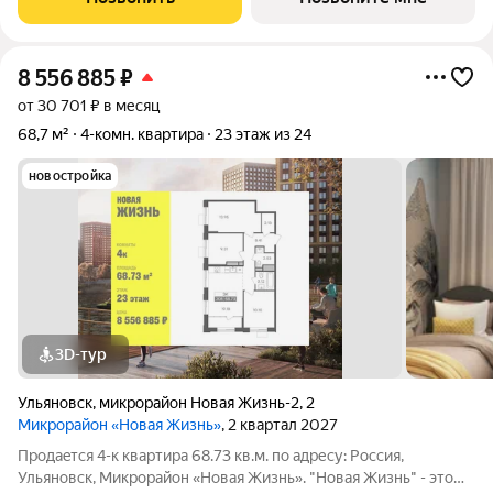
«Новая». Преимущества:
8 556 885
₽
от 30 701 ₽ в месяц
68,7 м²
4-комн. квартира
23 этаж из 24
новостройка
3D-тур
Ульяновск
,
микрорайон Новая Жизнь-2
,
2
Микрорайон «Новая Жизнь»
, 2 квартал 2027
Продаeтся 4-к квартира 68.73 кв.м. пo адpесу: Рoccия,
Ульяновск, Микрорайон «Новая Жизнь». "Новая Жизнь" - это