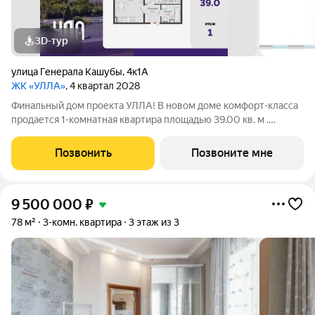
3D-тур
улица Генерала Кашубы
,
4к1А
ЖК «УЛЛА»
, 4 квартал 2028
Финальный дом проекта УЛЛА! В новом доме комфорт-класса
продается 1-комнатная квартира площадью 39.00 кв. м .
Квартира находится в доме №3 в жилом комплексе УЛЛА от
федерального застройщика «Железно». Транспортная
Позвонить
Позвоните мне
доступность и окружение - 2
9 500 000
₽
78 м²
3-комн. квартира
3 этаж из 3