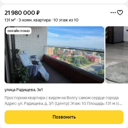
21 980 000
₽
131 м²
3-комн. квартира
10 этаж из 10
онлайн показ
улица Радищева
,
3к1
Просторная квартира с видом на Волгу самом сердце города
Адрес: ул. Радищева, д. 3/1 (Центр) Этаж: 10 Площадь: 131 м (с
уникальной возможностью расширения ) Количество комнат:
4 Главное преимущество панорамный вид на 3 стороны!
Позвонить
Квартира продается с