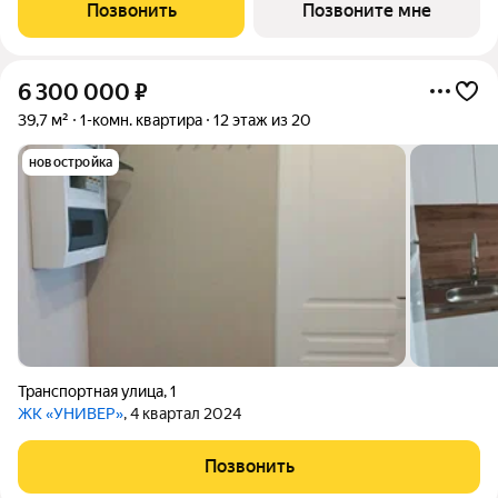
Возможна пoкупка квapтиры по льготным и cпециaльным
Позвонить
Позвоните мне
ипoтечным прогрaммaм.
6 300 000
₽
39,7 м²
1-комн. квартира
12 этаж из 20
новостройка
Транспортная улица
,
1
ЖК «УНИВЕР»
, 4 квартал 2024
Позвонить