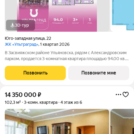
3D-тур
Юго-западная улица
,
22
ЖК «Ультраград»
, 1 квартал 2026
В Засвияжском районе Ульяновска, рядом с Александровским
парком, продается 3-комнатная квартира площадью 94.00 кв.
м. Квартира находится в доме №1 жилого комплекса
Ультраград от федерального девелопера «Железно».
Позвонить
Позвоните мне
Ультраград ультра счастливый жилой
14 350 000
₽
102,3 м²
3-комн. квартира
4 этаж из 6