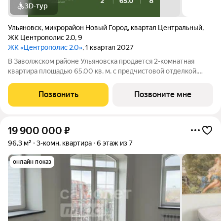
3D-тур
Ульяновск
,
микрорайон Новый Город
,
квартал Центральный
,
ЖК Центрополис 2.0
,
9
ЖК «Центрополис 2.0»
, 1 квартал 2027
В Заволжском районе Ульяновска продается 2-комнатная
квартира площадью 65.00 кв. м. с предчистовой отделкой.
Квартира расположена на 8 этаже 9 корпуса в жилом
комплексе Центрополис 2.0. Центрополис 2.0 новый
Позвонить
Позвоните мне
перспективный проект, который является
19 900 000
₽
96,3 м²
3-комн. квартира
6 этаж из 7
онлайн показ