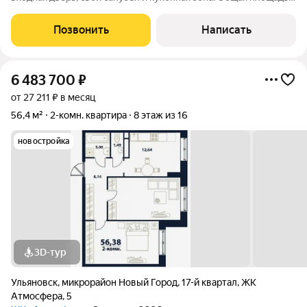
студии - 18 кв м. Площадь 2 студии - 15 кв м + балкон 4,2 кв м с
витражными окнами и теплым полом. В каждой студии
Позвонить
Написать
имеется
6 483 700
₽
от 27 211 ₽ в месяц
56,4 м²
2-комн. квартира
8 этаж из 16
новостройка
3D-тур
Ульяновск
,
микрорайон Новый Город
,
17-й квартал
,
ЖК
Атмосфера
,
5