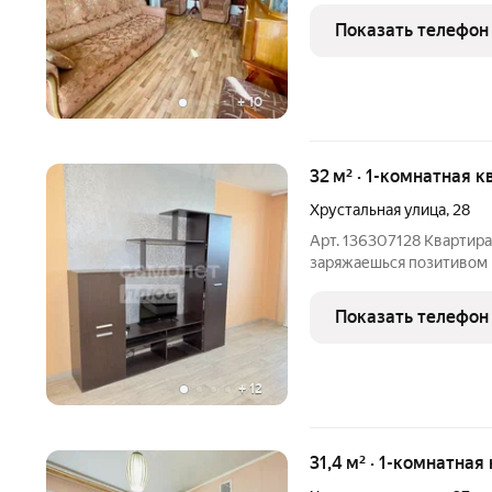
бассейн, спортивные клу
Показать телефон
общественного
+
10
32 м² · 1-комнатная к
Хрустальная улица
,
28
Арт. 136307128 Квартира
заряжаешься позитивом и
приобретает совершенно 
комнатная квартира в Же
Показать телефон
Хрустальная, д. 28.
+
12
31,4 м² · 1-комнатная