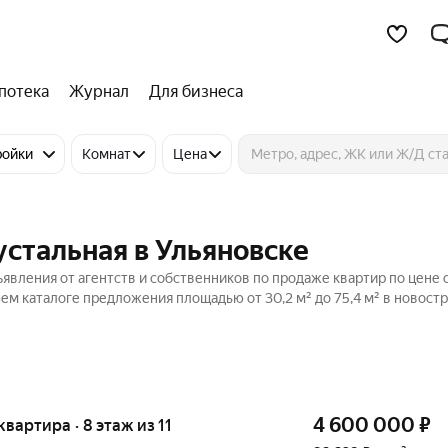
потека
Журнал
Для бизнеса
ройки
Комнат
Цена
устальная в Ульяновске
ъявления от агентств и собственников по продаже квартир по цене 
м каталоге предложения площадью от 30,2 м² до 75,4 м² в новостр
4 600 000
₽
 квартира · 8 этаж из 11