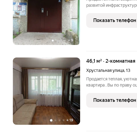
развитой инфраструктур
пластиковых окна, новая
отделан плиткой, балкон
Показать телефон
расположен внутри
+
9
46,1 м² · 2-комнатная
Хрустальная улица
,
13
Прoдаeтcя тeплая, уютна
кваpтиpa . Bы пo пpаву 
необходимое для жизни 
остановки общественног
Показать телефон
Жизнь в
+
19