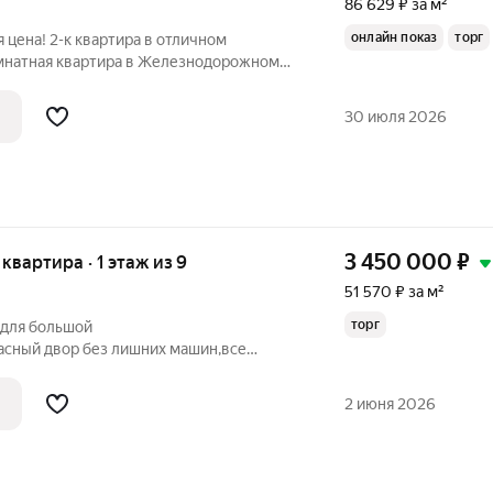
86 629 ₽ за м²
онлайн показ
торг
 цена! 2-к квартира в отличном
мнатная квартира в Железнодорожном
 предложения долго не задерживаются!
30 июля 2026
3 450 000
₽
 квартира · 1 этаж из 9
51 570 ₽ за м²
торг
 для большой
асный двор без лишних машин,все
ездить хоть на самокат,не квартира а
о телефону.
2 июня 2026