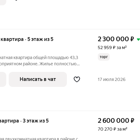
Электрика
2 300 000
₽
я квартира · 5 этаж из 5
52 959 ₽ за м²
торг
натная квартира общей площадью 43,3
гоприятном районе. Жилье полностью
лизации собственного дизайн-
Написать в чат
17 июля 2026
2 600 000
₽
вартира · 3 этаж из 5
70 270 ₽ за м²
я двухкомнатная квартира в районе с