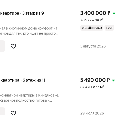
3 400 000
₽
я квартира · 3 этаж из 9
78 522 ₽ за м²
онлайн показ
торг
 кирпичном доме комфорт на
тира для тех, кто ищет не просто
мфортную жизнь в спокойном районе.
 удобства: комфортный этаж,
3 августа 2026
 и тёплый
5 490 000
₽
 квартира · 6 этаж из 11
87 420 ₽ за м²
мнатной квартиры в Киндяковке,
Квартира полностью готова к
апитальный ремонт с заменой всех
о делать не нужно заезжайте и
29 июля 2026