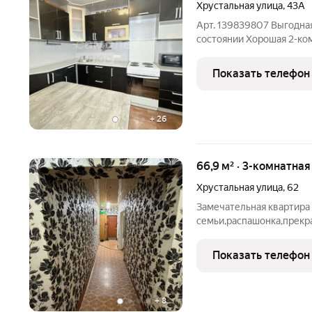
Хрустальная улица
,
43А
Арт. 139839807 Выгодная
состоянии Хорошая 2-ко
районе отличный вариант для семьи или выгодной покупки без
лишних вложений. Такие
Показать телефон
О квартире ул.
+
26
66,9 м² · 3-комнатная
Хрустальная улица
,
62
Замечательная квартира
семьи,распашонка,прекр
рядом,в коридоре можно 
мечта.Все подробности п
Показать телефон
+
8