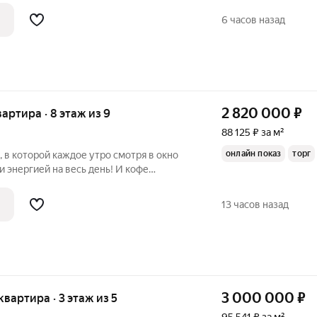
бы, школа, детский сад, остановки
6 часов назад
2 820 000
₽
вартира · 8 этаж из 9
88 125 ₽ за м²
онлайн показ
торг
, в которой каждое утро смотря в окно
 энергией на весь день! И кофе
невероятный вкус... Продаётся 1-
лезнодорожном районе по адресу: ул.
13 часов назад
3 000 000
₽
 квартира · 3 этаж из 5