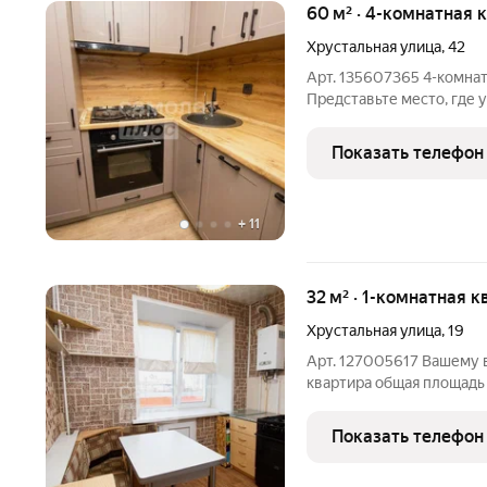
60 м² · 4-комнатная 
Хрустальная улица
,
42
Арт. 135607365 4-комнат
Представьте место, где у
семья собирается за бол
Показать телефон
+
11
32 м² · 1-комнатная к
Хрустальная улица
,
19
Арт. 127005617 Вашему 
квapтиpa общая плoщaдь 
вариaнтом для тех, кто 
прекрасной локацией По
Показать телефон
ставке от