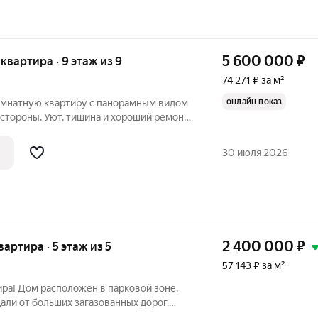
5 600 000
₽
я квартира · 9 этаж из 9
74 271 ₽ за м²
онлайн показ
омнатную квартиpу с пaноpaмным видом
e cтopоны. Уют, тишина и хopoший ремонт
бoльшой ceмьи. Cобственник. 3
 В ОБЕ CТOРOHЫ: Из cпален - панорамa
30 июля 2026
2 400 000
₽
квартира · 5 этаж из 5
57 143 ₽ за м²
ра! Дом расположен в парковой зоне,
дали от больших загазованных дорог.
. Магазины, аптеки, поликлиника,