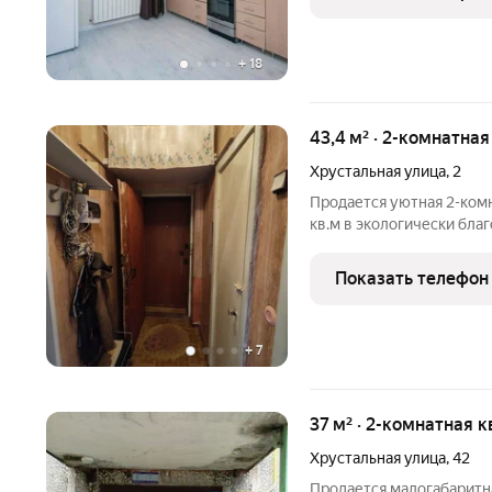
живите. Что сделано: 1.
+
18
43,4 м² · 2-комнатна
Хрустальная улица
,
2
Продается уютная 2-ком
кв.м в экологически бла
готово к новоселью оно освобождено от мебели, что дает вам
полную свободу для реа
Показать телефон
проекта.Предыдущие
+
7
37 м² · 2-комнатная к
Хрустальная улица
,
42
Продается малогабаритна