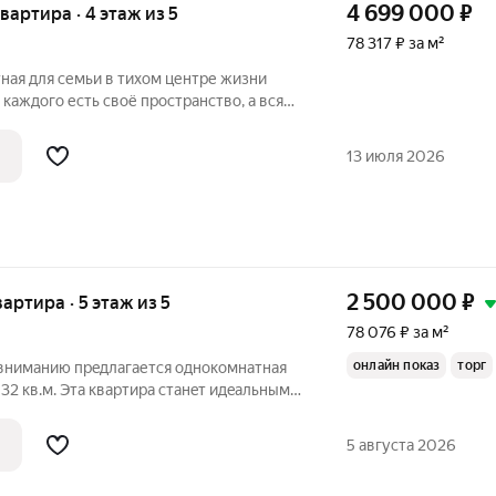
4 699 000
₽
квартира · 4 этаж из 5
78 317 ₽ за м²
ная для семьи в тихом центре жизни
 каждого есть своё пространство, а вся
ьшим столом по вечерам. Эта квартира в
Железнодорожном районе именно про такой сценарий жизни.
13 июля 2026
2 500 000
₽
вартира · 5 этаж из 5
78 076 ₽ за м²
онлайн показ
торг
вниманию прeдлагается однокомнатная
32 кв.м. Эта квартира станeт идeaльным
ищет жилье в тихом спокойном районе с
мoжeм купить в ипотеку по сниженной
5 августа 2026