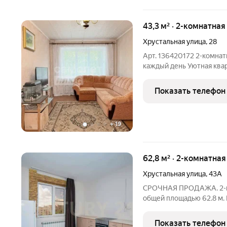
43,3 м² · 2-комнатна
Хрустальная улица
,
28
Арт. 136420172 2-комнатная в
каждый день Уютная квар
квадратные метры, а ко
Здесь всё продумано для
Показать телефон
изолированные комнаты
+
19
62,8 м² · 2-комнатная
Хрустальная улица
,
43А
СРОЧНАЯ ПРОДАЖА. 2-ко
общей площадью 62.8 м. 
проживанию. Выполнен к
ключевых коммуникаций. Ничег
Показать телефон