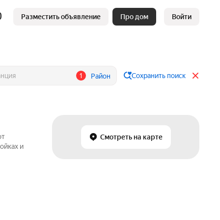
Разместить объявление
Про дом
Войти
1
Сохранить поиск
Район
от
Смотреть на карте
ойках и