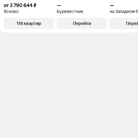
от 3 790 644 ₽
—
—
Ясново
Буревестник
на Западном 
118 квартир
Перейти
Пере