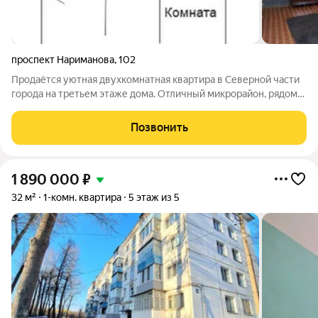
проспект Нариманова
,
102
Продаётся уютная двухкомнатная квартира в Северной части
города на третьем этаже дома. Отличный микрорайон, рядом
парк! 10 минут до центра на машине. Просторная планировка
включает дополнительную перегородку, позволяющую
Позвонить
создать отдельную комнату
1 890 000
₽
32 м²
1-комн. квартира
5 этаж из 5