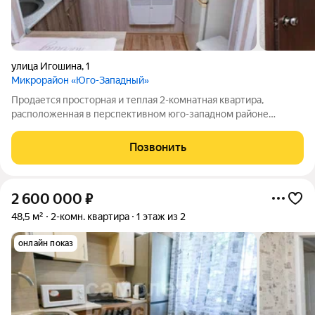
улица Игошина
,
1
Микрорайон «Юго-Западный»
Продается просторная и теплая 2-комнатная квартира,
расположенная в перспективном юго-западном районе
Засвияжья. Это место идеально подойдет для тех, кто ценит
комфорт городской жизни: вся необходимая инфраструктура
Позвонить
находится в шаговой доступности.
2 600 000
₽
48,5 м²
2-комн. квартира
1 этаж из 2
онлайн показ