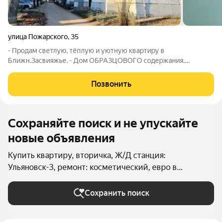
улица Пожарского
,
35
- Продам светлую, тёплую и уютную квартиру в
Ближн.Засвияжье. - Дом ОБРАЗЦОВОГО содержания.
Капитальный РЕМОНТ дома с заменой кровли и всех
коммуникаций был 4 лет назад. - СВОБОДНА. Готова к
Позвонить
продаже. ОКНА на восточную сторону, жары нет. - Удачная
Сохраняйте поиск и не упускайте
новые объявления
Купить квартиру, вторичка, Ж/Д станция:
Ульяновск-3, ремонт: косметический, евро в
Ульяновске
Сохранить поиск