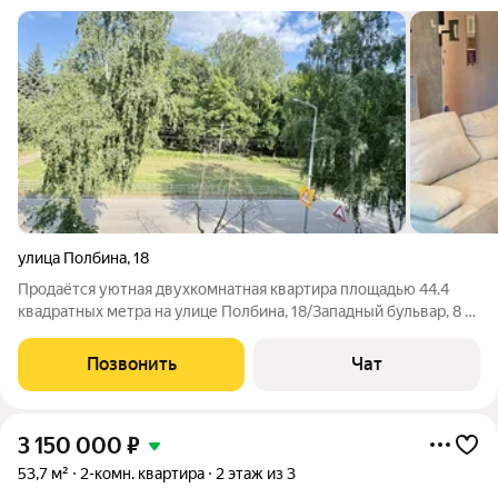
улица Полбина
,
18
Продаётся уютная двухкомнатная квартира площадью 44.4
квадратных метра на улице Полбина, 18/Западный бульвар, 8 в
городе Ульяновске. Квартира расположена на третьем этаже
четырёхэтажного кирпичного дома. Пространство квартиры
Позвонить
Чат
грамотно организовано.
3 150 000
₽
53,7 м²
2-комн. квартира
2 этаж из 3