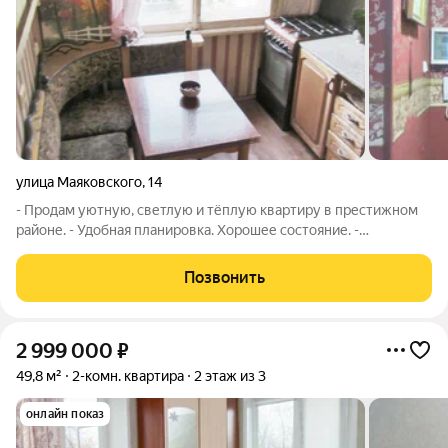
улица Маяковского
,
14
- Продам уютную, светлую и тёплую квартиру в престижном
районе. - Удобная планировка. Хорошее состояние. -
СВОБОДНА - ждёт новых хозяев. - Надёжные крепкие полы. -
Совмещенный С/У - кафель. - Капитальный ремонт КРЫШИ,
Позвонить
ПОДЪЕЗДА, СИСТЕМЫ ВОДОСНАБЖЕНИЯ
2 999 000
₽
49,8 м²
2-комн. квартира
2 этаж из 3
онлайн показ