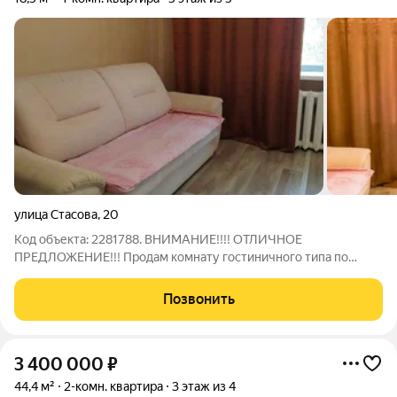
улица Стасова
,
20
Код объекта: 2281788. ВНИМАНИЕ!!!! ОТЛИЧНОЕ
ПРЕДЛОЖЕНИЕ!!! Продам комнату гостиничного типа по
адресу: ул. Стасова д.20. Общая площадь 18.5 кв.м. Квартира
чистая и аккуратная: заходи и живи. Полы не скрепят, окно
Позвонить
пластиковое с видом во двор. Поэтому
3 400 000
₽
44,4 м²
2-комн. квартира
3 этаж из 4