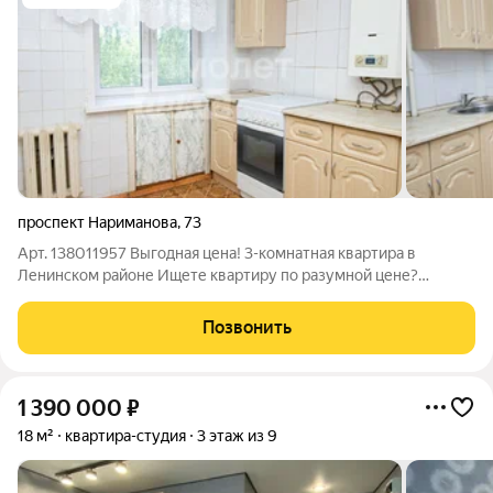
проспект Нариманова
,
73
Арт. 138011957 Выгодная цена! 3-комнатная квартира в
Ленинском районе Ищете квартиру по разумной цене?
Обратите внимание на этот вариант отличная возможность
купить жильё и сделать ремонт полностью под себя, не
Позвонить
переплачивая за чужой дизайн. О
1 390 000
₽
18 м²
квартира-студия
3 этаж из 9