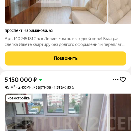
проспект Нариманова
,
53
Арт. 140245181 2-к в Ленинском по выгодной цене! Быстрая
сделка Ищете квартиру без долгого оформления и переплат?
Этот вариант стоит посмотреть в первую очередь! 1
собственник. Быстрая сделка. Всего 5 минут до парка Победы.
Позвонить
Такие предложения долго не
5 150 000
₽
49 м²
2-комн. квартира
1 этаж из 9
новостройка