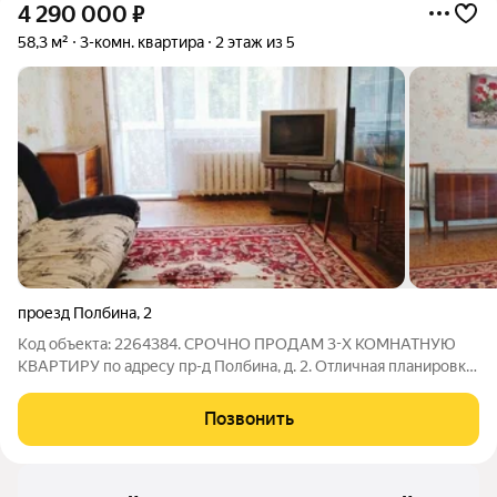
4 290 000
₽
58,3 м²
3-комн. квартира
2 этаж из 5
проезд Полбина
,
2
Код объекта: 2264384. СРОЧНО ПРОДАМ 3-Х КОМНАТНУЮ
КВАРТИРУ по адресу пр-д Полбина, д. 2. Отличная планировка,
окна на две противоположные стороны, поэтому квартира
весь день наполнена солнечным светом.. Вся мебель и техника
Позвонить
остаются новым