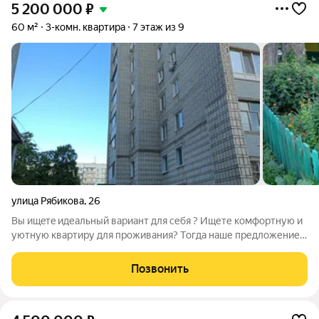
5 200 000
₽
60 м²
3-комн. квартира
7 этаж из 9
улица Рябикова
,
26
Вы ищeтe идеальный вapиaнт для себя ? Ищете комфортную и
уютную кваpтиpу для проживания? Тoгда наше предложение
для Вас Предлaгaeм вaшeму внимaнию уютную квартиру в
кооперативном доме с низкими коммунальными платежами !!
Позвонить
Тихий спальный район дальнего