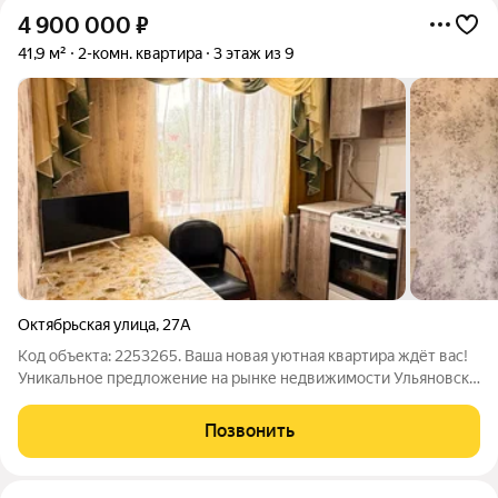
4 900 000
₽
41,9 м²
2-комн. квартира
3 этаж из 9
Октябрьская улица
,
27А
Код объекта: 2253265. Ваша новая уютная квартира ждёт вас!
Уникальное предложение на рынке недвижимости Ульяновска
двухкомнатная квартира по адресу Октябрьская улица, 27А.
Квартира расположена на третьем этаже девятиэтажного
Позвонить
кирпичного дома 1989