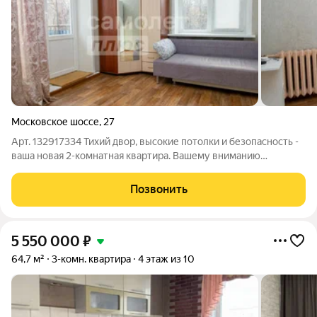
Московское шоссе
,
27
Арт. 132917334 Тихий двор, высокие потолки и безопасность -
ваша новая 2-комнатная квартира. Вашему вниманию
предлагается 2-комнатная квартира площадью 49.8 кв.м. и
балконом 2 кв.м. в развитом Засвияжском районе по адресу:
Позвонить
Московское шоссе д.27. Эту
5 550 000
₽
64,7 м²
3-комн. квартира
4 этаж из 10