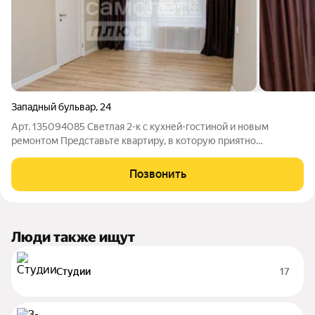
Западный бульвар
,
24
Арт. 135094085 Светлая 2-к с кухней-гостиной и новым
ремонтом Представьте квартиру, в которую приятно
возвращаться уже с порога. Здесь всё продумано от
планировки до ощущения уюта, которое не нужно
Позвонить
«доделывать». Расположение Квартира находится в
Люди также ищут
Студии
17