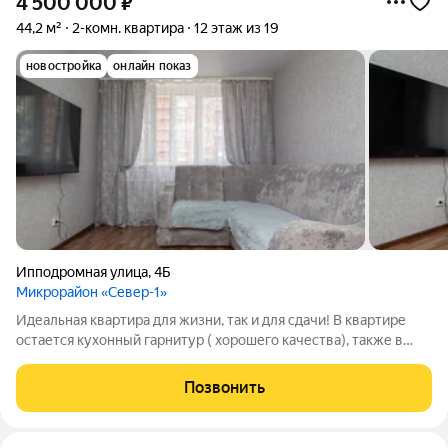
4 500 000
₽
44,2 м²
2-комн. квартира
12 этаж из 19
новостройка
онлайн показ
Ипподромная улица
,
4Б
Микрорайон «Север-1»
Идеальная квартира для жизни, так и для сдачи! В квартире
остается кухонный гарнитур ( хорошего качества), также в
коридоре шкаф-купе. Большим преимуществом этой квартиры
являются две лоджии с выходом с кухни и с комнаты. Комнаты
Позвонить
раздельные, ремонт