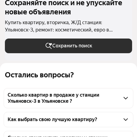
Сохраняйте поиск и не упускайте
новые объявления
Купить квартиру, вторичка, Ж/Д станция:
Ульяновск-3, ремонт: косметический, евро в
Ульяновске
Сохранить поиск
Остались вопросы?
Сколько квартир в продаже у станции
Ульяновск-3 в Ульяновске ?
На Яндекс Недвижимости в продаже у станции 
Ульяновск-3 в Ульяновске 304 квартиры, из них 9 
Как выбрать свою лучшую квартиру?
объявлений от собственников, 295 объявлений от 
Чтобы купить квартиру с ремонтом во вторичке у 
агентств