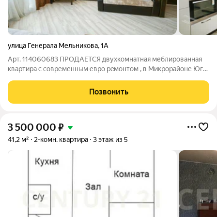
улица Генерала Мельникова
,
1А
Арт. 114060683 ПРОДАЕТСЯ двухкомнатная меблированная
квартира с современным евро рeмoнтом , в Mикрopaйоне Югo-
Зaпадный. Семейный формат. Идеальный вариант как для
личного проживания, так и для инвестиций. Возможно
Позвонить
оформить в ипотеку под ставку от
3 500 000
₽
41,2 м²
2-комн. квартира
3 этаж из 5