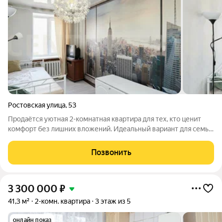
Ростовская улица
,
53
Продаётся уютная 2-комнатная квартира для тех, кто ценит
комфорт без лишних вложений. Идеальный вариант для семьи
с детьми, старшего поколения или сдачи в аренду. О квартире:
дом: крепкий кирпичный, чистый отремонтированный
Позвонить
подъезд; ремонт:
3 300 000
₽
41,3 м²
2-комн. квартира
3 этаж из 5
онлайн показ