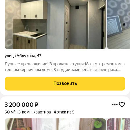
улица Аблукова
,
47
Лучшее предложение! В продаже студия 18 кв.м. с ремонтом в
теплом кирпичном доме. В студии заменена вся электрика,
установлена хорошая входная дверь, пластиковое окно с
жалюзи, натяжной потолок, на полу линолеум, хорошая ниша
Позвонить
под зону прихожей.
3 200 000
₽
50 м²
3-комн. квартира
4 этаж из 5