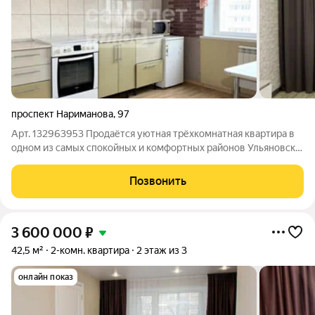
проспект Нариманова
,
97
Арт. 132963953 Продаётся уютная трёхкомнатная квартира в
одном из самых спокойных и комфортных районов Ульяновска!
Оформим ипотеку со сниженной процентной ставкой
(вероятность одобрения 95%) от 11,9% Адрес: ул. Нариманова,
Позвонить
97, 4-й этаж 10-этажного
3 600 000
₽
42,5 м²
2-комн. квартира
2 этаж из 3
онлайн показ