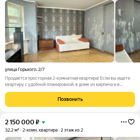
улица Горького
,
2/7
Продается просторная 2-комнатная квартира! Если вы ищете
квартиру с удобной планировкой, в доме из кирпича и в
районе, где всё необходимое находится в шаговой
доступности, обратите внимание на этот вариант. Квартира
Позвонить
общей площадью 53,7 м расположена
2 150 000
₽
32,2 м²
2-комн. квартира
2 этаж из 2