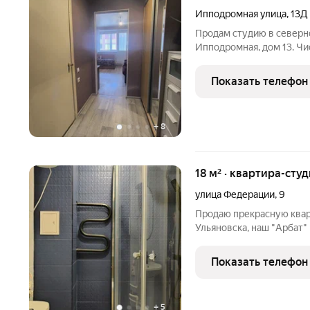
Ипподромная улица
,
13Д
Продам студию в северно
Ипподромная, дом 13. Чи
шаговой доступности про
общественного транспор
Показать телефон
Риелторов просьба не
+
8
18 м² · квартира-студ
улица Федерации
,
9
Продаю прекрасную квар
Ульяновска, наш "Арбат"
проживания, все достоп
доступности. Множество 
Показать телефон
Студия расположена в
+
5