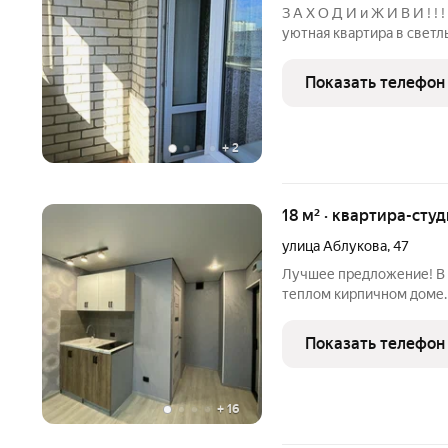
З А Х О Д И и Ж И В И ! 
уютная квартира в светл
квартире жили всего два
регион), никогда не сда
Показать телефон
состоянии. Все
+
2
18 м² · квартира-студ
улица Аблукова
,
47
Лучшее предложение! В п
теплом кирпичном доме. 
установлена хорошая вхо
натяжной потолок, на по
Показать телефон
прихожей.
+
16