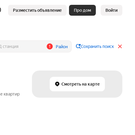
Разместить объявление
Про дом
Войти
1
Сохранить поиск
Район
Смотреть на карте
же квартир