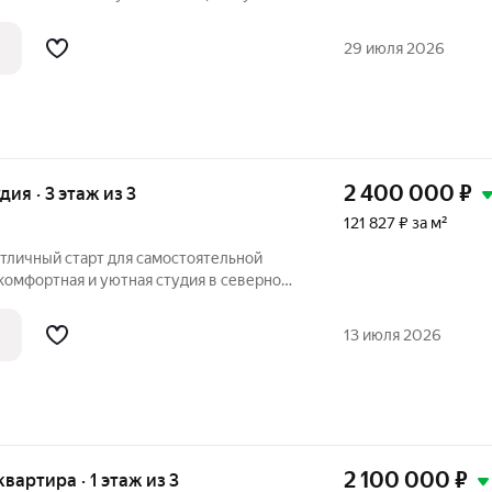
дресу: ул. Радищева, 78. Это
29 июля 2026
одходит как для
2 400 000
₽
удия · 3 этаж из 3
121 827 ₽ за м²
отличный старт для самостоятельной
комфортная и уютная студия в северной
щадью 19.7 м. Отлично подойдёт для
вания. Дом кирпичный, малоэтажный.
13 июля 2026
2 100 000
₽
 квартира · 1 этаж из 3