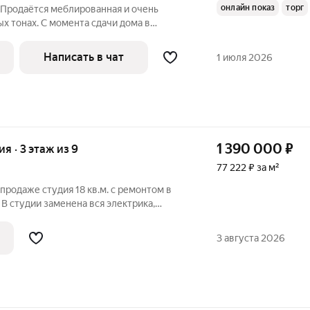
онлайн показ
торг
! ! Продаётся меблированная и очень
ых тонах. С момента сдачи дома в
 месяца( в связи с переездом в другой
вали квартирантам. Мебель в хорошем
Написать в чат
1 июля 2026
1 390 000
₽
ия · 3 этаж из 9
77 222 ₽ за м²
родаже студия 18 кв.м. с ремонтом в
В студии заменена вся электрика,
дная дверь, пластиковое окно с жалюзи,
лу линолеум, хорошая ниша под зону
3 августа 2026