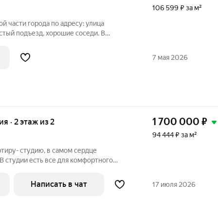
106 599 ₽ за м²
й части города по адресу: улица
стый подъезд, хорошие соседи. В
дуктовые магазины, аптека, остановка
та. Два взрослых собственника.
7 мая 2026
1 700 000
₽
ия · 2 этаж из 2
94 444 ₽ за м²
тиру- студию, в самом сердце
 В студии есть все для комфортного
римечательности города в шаговой
кафе и ресторанов на любой вкус.
Написать в чат
17 июля 2026