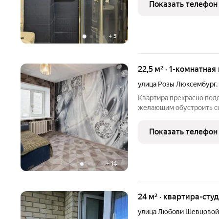
Показать телефон
Студия расположена в
+
5
22,5 м² · 1-комнатная
улица Розы Люксембург
,
Квартира прекрасно под
желающим обустроить со
теплотой. Преимущество
планировка. Пространст
Показать телефон
удобной не несущей
+
14
24 м² · квартира-студ
улица Любови Шевцовой