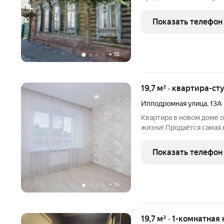
возможность однокомнатную квартиру, расположенную на 2
этаже частного дома по а
Показать телефон
предложение идеально п
+
18
19,7 м² · квартира-ст
Ипподромная улица
,
13А
Квартира в новом доме 
жизни! Продаётся самая 
части города, общей пло
сдачи в аренду и прожи
Показать телефон
Мало соседей,
+
16
19,7 м² · 1-комнатная