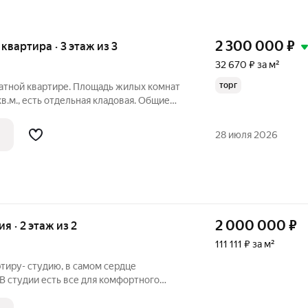
2 300 000
₽
 квартира · 3 этаж из 3
32 670 ₽ за м²
торг
натной квартире. Площадь жилых комнат
 кв.м., есть отдельная кладовая. Общие
, коридор, санузел, ванная комната.
ные. Соседи не проживают, есть
28 июля 2026
2 000 000
₽
ия · 2 этаж из 2
111 111 ₽ за м²
тиру- студию, в самом сердце
 В студии есть все для комфортного
римечательности города в шаговой
кафе и ресторанов на любой вкус.