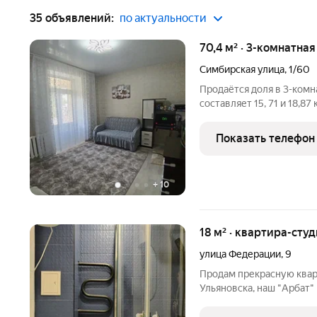
35 объявлений:
по актуальности
70,4 м² · 3-комнатная
Симбирская улица
,
1/60
Продаётся доля в 3-ком
составляет 15, 71 и 18,87
места пользования: кухня
Комнаты все изолирован
Показать телефон
возможно в
+
10
18 м² · квартира-студ
улица Федерации
,
9
Продам прекрасную квар
Ульяновска, наш "Арбат"
проживания, все достоп
доступности. Множество 