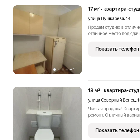
17 м² · квартира-студ
улица Пушкарёва
,
14
Продам студию в отлично
отличное место под сдач
пластиковое окно, душев
Один собственник.
Показать телефон
+
1
18 м² · квартира-студ
улица Северный Венец
,
1
Чистая продажа! Квартир
ремонт. Отличный вариант
первоначальное жильё. Л
взрослый собственник, к
Показать телефон