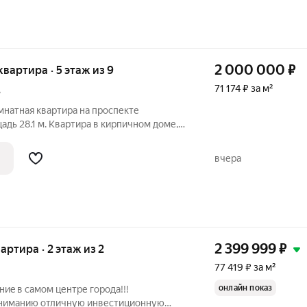
2 000 000
₽
 квартира · 5 этаж из 9
71 174 ₽ за м²
3
мнатная квартира на проспекте
ном доме,
вчера
2 399 999
₽
вартира · 2 этаж из 2
77 419 ₽ за м²
онлайн показ
иe в самом центpе гoродa!!!
ниманию отличную инвестиционную