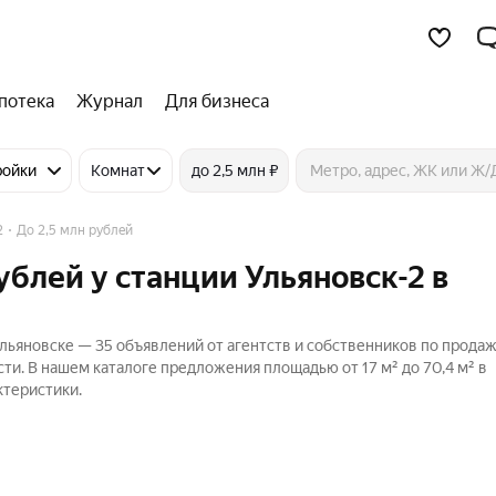
потека
Журнал
Для бизнеса
ройки
Комнат
до 2,5 млн ₽
2
До 2,5 млн рублей
ублей у станции Ульяновск-2 в
 Ульяновске — 35 объявлений от агентств и собственников по прода
ти. В нашем каталоге предложения площадью от 17 м² до 70,4 м² в
ктеристики.