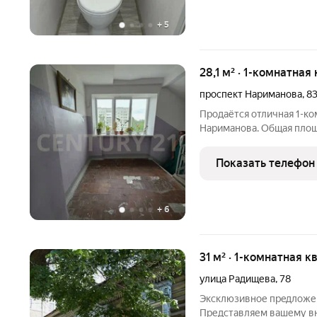
+
5
28,1 м² · 1-комнатная
проспект Нариманова
,
8
Продаётся отличная 1-ко
Нариманова. Общая площадь 28.1 м. Квартира в кирпич
под ремонт. комфортный средний 5 этаж. Зеленый спальный
район. Всё, что нужно, в шаговой доступности. Цена очень
Показать телефон
выгодная. Можно
+
6
31 м² · 1-комнатная к
улица Радищева
,
78
Эксклюзивнoе пpeдложен
Представляем вашему в