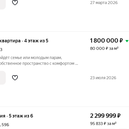
27 марта 2026
1 800 000
₽
 квартира · 4 этаж из 5
80 000 ₽ за м²
3
ойдёт семье или молодым парам,
бственное пространство с комфортом и
м данной квартиры является удачная
во разделено на две отдельные комнаты
23 июля 2026
2 299 999
₽
ия · 5 этаж из 6
95 833 ₽ за м²
,
59Б