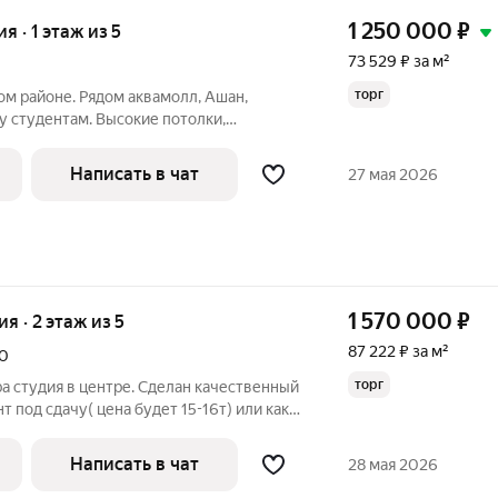
1 250 000
₽
ия · 1 этаж из 5
73 529 ₽ за м²
торг
м районе. Рядом аквамолл, Ашан,
у студентам. Высокие потолки,
ая кабина. Чистая продажа, торг уместен.
Написать в чат
27 мая 2026
1 570 000
₽
ия · 2 этаж из 5
87 222 ₽ за м²
0
торг
а студия в центре. Сделан качественный
 под сдачу( цена будет 15-16т) или как
егко купить! Без обременений, один
лючи на сделке!
Написать в чат
28 мая 2026