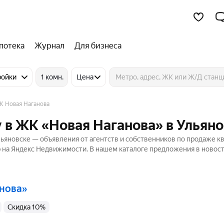
потека
Журнал
Для бизнеса
ройки
1 комн.
Цена
К Новая Наганова
 в ЖК «Новая Наганова» в Ульян
ьяновске — объявления от агентств и собственников по продаже к
р на Яндекс Недвижимости. В нашем каталоге предложения в новост
анова»
Скидка 10%