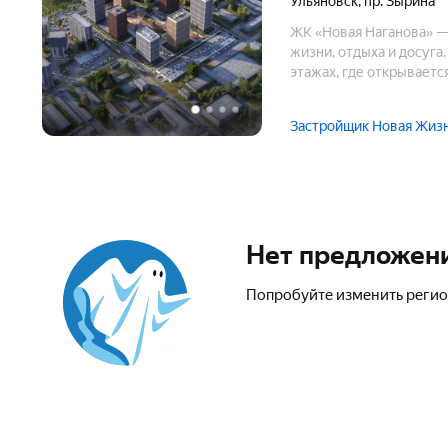
Ульяновск
,
пр. Зырина
ЖК «Новая Наганова» — 
жизни, отдыха и досуга
этажах, где открываетс
жителям Новая Наганова
в новый дом сразу посл
Застройщик Новая Жиз
Нет предложен
Попробуйте изменить регио