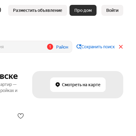
Разместить объявление
Про дом
Войти
1
Сохранить поиск
Район
овске
вартир —
Смотреть на карте
ройках и