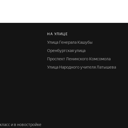
НА УЛИЦЕ
Улица Генерала Кашубы
Оренбургская улица
Проспект Ленинского Комсомола
Улица Народного учителя Латышева
класс и в новостройке