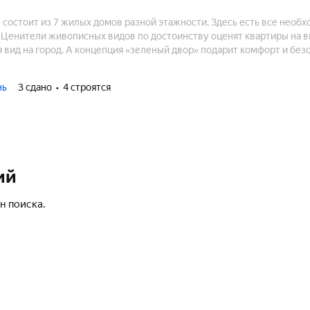
состоит из 7 жилых домов разной этажности. Здесь есть все необх
. Ценители живописных видов по достоинству оценят квартиры на 
я вид на город. А концепция «зеленый двор» подарит комфорт и без
. Все квартиры сдаются с чистовой отделкой, благодаря чему мож
е получения ключей.
нь
3 сдано
4 строятся
ий
н поиска.