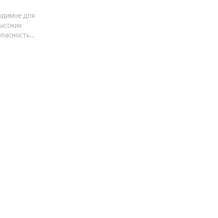
одимое для
высоких
опасность
но переехать