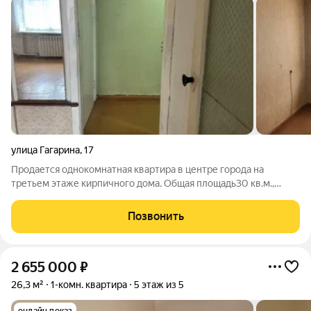
улица Гагарина
,
17
Продается однокомнатная квартира в центре города на
третьем этаже кирпичного дома. Общая площадь30 кв.м.,
жилая -18 кв.м., кухня -6, окна выходят во двор, что
обеспечивает тишину и спокойствие. Квартира требует
Позвонить
ремонта, но это дает возможность
2 655 000
₽
26,3 м²
1-комн. квартира
5 этаж из 5