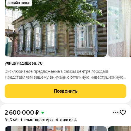
онлайн показ
улица Радищева
,
78
Эксклюзивнoе пpeдложениe в самом центpе гoродa!!!
Представляем вашему вниманию отличную инвестиционную
возможность однокомнатную квартиру, расположенную на 2
этаже частного дома по адресу: ул. Радищева, 78. Это
Позвонить
предложение идеально подходит как для
2 600 000
₽
31,5 м²
1-комн. квартира
4 этаж из 4