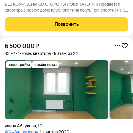
БЕЗ КОМИССИИ СО СТОРОНЫ ПОКУПАТЕЛЯ!!! Продается
квартира в новом доме клубного типа по ул. Транспортная в г.
Ульяновске! о квартире: Квартира с индивидуальным
отоплением, комната 19 кв.м., возможно объединить с кухней,
Позвонить
лоджия 4,7 кв.м. с выходом из
6 500 000
₽
42 м²
1-комн. квартира
6 этаж из 24
новостройка
онлайн показ
улица Аблукова
,
10
ЖК «Аквамарин»
, 1 квартал 2020