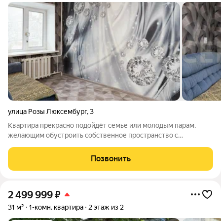
улица Розы Люксембург
,
3
Квартира прекрасно подойдёт семье или молодым парам,
желающим обустроить собственное пространство с
комфортом и теплотой. Преимуществом данной квартиры
является удачная планировка. Пространство разделено на две
Позвонить
отдельные комнаты удобной не несущей
2 499 999
₽
31 м²
1-комн. квартира
2 этаж из 2