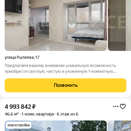
улица Рылеева
,
17
Предлагаем вашему вниманию уникальную возможность
приобрести светлую, чистую и ухоженную 1-комнатную
квартиру, расположенную всего лишь в нескольких минутах
ходьбы от парка. Здесь вы найдете идеальное сочетание
Позвонить
тихого семейного района и близости ко
4 993 842
₽
46,6 м²
1-комн. квартира
6 этаж из 6
новостройка