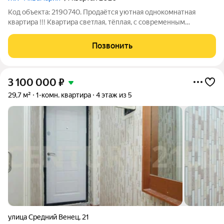
Код объекта: 2190740. Продаётся уютная однокомнатная
квартира !!! Квартира светлая, тёплая, с современным
ремонтом. В комнате качественные обои, ламинат,
установлены пластиковые окна. Санузел совмещённый,
Позвонить
отделан плиткой, есть новая сантехника. На
3 100 000
₽
29,7 м²
1-комн. квартира
4 этаж из 5
улица Средний Венец
,
21