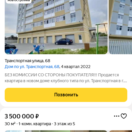
новостройка
Транспортная улица
,
68
Дом по ул. Транспортная, 68
, 4 квартал 2022
БЕЗ КОМИССИИ СО СТОРОНЫ ПОКУПАТЕЛЯ!!! Продается
квартира в новом доме клубного типа по ул. Транспортная в г.
Ульяновске! о квартире: Квартира с индивидуальным
отоплением, комната 15,4 кв.м., возможно объединить с
Позвонить
кухней, лоджия 5 кв.м. с выходом из
3 500 000
₽
30 м²
1-комн. квартира
3 этаж из 5