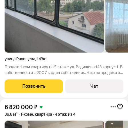
улица Радищева
,
143к1
Продаю 1 ком квартиру на 5 этаже ул. Радищева 143 корпус 1. В
собственности с 2007 г, один собственник. Чистая продажа от
собственника. Квартира не угловая. 2 подъезд. В квартире
сделан косметический ремонт 2024 г. Лоджия
Позвонить
Чат
застекленная,красивый вид из
6 820 000
₽
39,8 м²
1-комн. квартира
4 этаж из 4