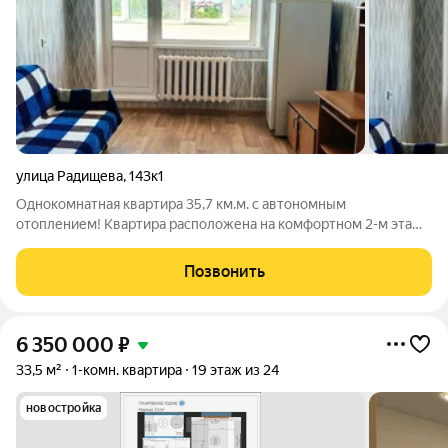
улица Радищева
,
143к1
Однокомнатная квартира 35,7 км.м. с автономным
отоплением! Квартира расположена на комфортном 2-м этаже
из 10-ти. Дом панельный 2008 года постройки. Автономная
крышная кoтeльная - экономия нa коммунальных платежах. В
Позвонить
квартира с косметическим
6 350 000
₽
33,5 м²
1-комн. квартира
19 этаж из 24
новостройка