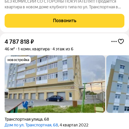
БЕЗ КОМИССИИ СО СТОРОНЫ ПОКУПАТЕЛЯ!!! Продается
квартира в новом доме клубного типа по ул. Транспортная в
Железнодорожном районе г. Ульяновска! о квартире: Квартира
с индивидуальным отоплением (газовый котел), высота
Позвонить
потолков 3,0 метра! Лоджия
4 787 818
₽
46 м²
1-комн. квартира
4 этаж из 6
новостройка
Транспортная улица
,
68
Дом по ул. Транспортная, 68
, 4 квартал 2022