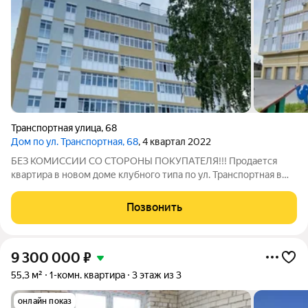
Транспортная улица
,
68
Дом по ул. Транспортная, 68
, 4 квартал 2022
БЕЗ КОМИССИИ СО СТОРОНЫ ПОКУПАТЕЛЯ!!! Продается
квартира в новом доме клубного типа по ул. Транспортная в
Железнодорожном районе г. Ульяновска! о квартире: Квартира
с индивидуальным отоплением (газовый котел), высота
Позвонить
потолков 3,0 метра! Лоджия
9 300 000
₽
55,3 м²
1-комн. квартира
3 этаж из 3
онлайн показ