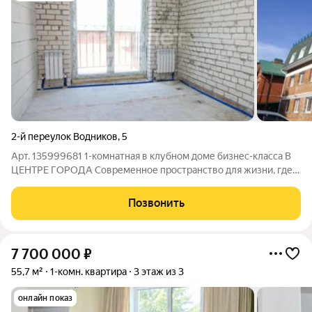
2-й переулок Водников
,
5
Арт. 135999681 1-комнатная в клубном доме бизнес-класса В
ЦЕНТРЕ ГОРОДА Современное пространство для жизни, где
всё можно сделать именно так, как хотите вы. Просторная
квартира в новом кирпичном доме идеальный вариант для
Позвонить
молодой пары, комфортной
7 700 000
₽
55,7 м²
1-комн. квартира
3 этаж из 3
онлайн показ