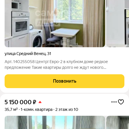
улица Средний Венец
,
31
Арт. 140255058 Центр! Евро-2 в клубном доме редкое
предложение Такие квартиры долго не ждут нового
владельца! 55,7 м в самом центре города, напротив парка, с
дизайнерским ремонтом. Заезжайте сразу всё уже сделано за
Позвонить
вас. Продаётся квартира по
5 150 000
₽
35,7 м²
1-комн. квартира
2 этаж из 10