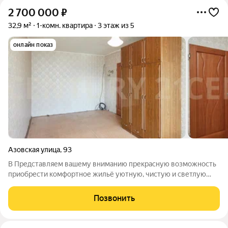
2 700 000
₽
32,9 м²
1-комн. квартира
3 этаж из 5
онлайн показ
Азовская улица
,
93
В Представляем вашему вниманию прекрасную возможность
приобрести комфортное жильё уютную, чистую и светлую
однокомнатную квартиру, общей площадью 32.9 кв.м,
расположенную по улице Азовская. Это одно из лучших
Позвонить
предложений на рынке недвижимости