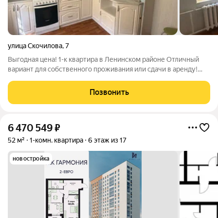
улица Скочилова
,
7
Выгодная цена! 1-к квартира в Ленинском районе Отличный
вариант для собственного проживания или сдачи в аренду!
Удачное расположение, удобная планировка и готовность к
быстрой сделке всё, что нужно для выгодной покупки. О
Позвонить
квартире:Ленинский район,
6 470 549
₽
52 м²
1-комн. квартира
6 этаж из 17
новостройка