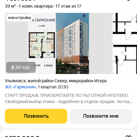
39 м²
1-комн. квартира
17 этаж из 17
новостройка
3D-тур
Ульяновск
,
жилой район Север
,
микрорайон Искра
ЖК «Гармония»
, 1 квартал 2030
СТАРТ ПРОДАЖ. ПРИОБРЕТАЙТЕ ПО ЛЬГОТНОЙ ИПОТЕКЕ!
Свободный выбор этажа - подробнее в отделе продаж. Уютная
1к. квартира 35,64 м2 в ЖК «Гармония» идеальное решение для
тех, кто ценит комфорт и функциональность: продуманная
Позвонить
Позвоните мне
планировка достаточно места