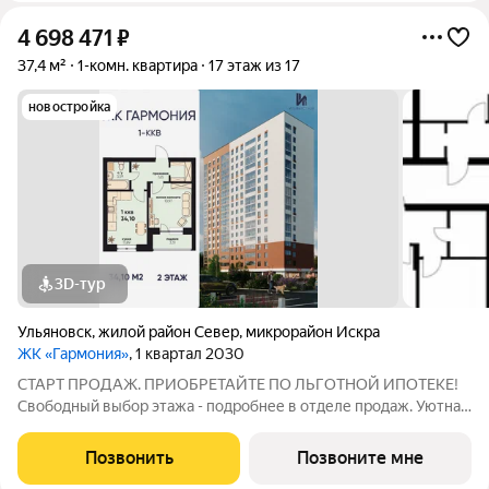
4 698 471
₽
37,4 м²
1-комн. квартира
17 этаж из 17
новостройка
3D-тур
Ульяновск
,
жилой район Север
,
микрорайон Искра
ЖК «Гармония»
, 1 квартал 2030
СТАРТ ПРОДАЖ. ПРИОБРЕТАЙТЕ ПО ЛЬГОТНОЙ ИПОТЕКЕ!
Свободный выбор этажа - подробнее в отделе продаж. Уютная
1к. квартира 34,10 м2 в ЖК «Гармония» идеальное решение для
тех, кто ценит комфорт и функциональность: продуманная
Позвонить
Позвоните мне
планировка достаточно места