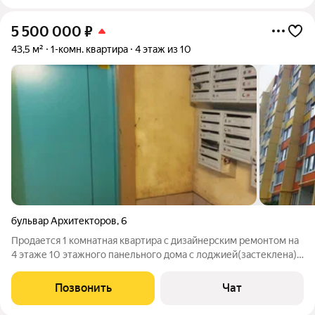
5 500 000
₽
43,5 м²
1-комн. квартира
4 этаж из 10
бульвар Архитекторов
,
6
Продается 1 комнатная квартира с дизайнерским ремонтом на
4 этаже 10 этажного панельного дома с лоджией(застеклена) с
мебелью и бытовой техникой в отличном состоянии. ЗАХОДИ-
ЖИВИ! Светлая, теплая. не угловая, Окна выходят на улицу, на
Позвонить
Чат
юг. По