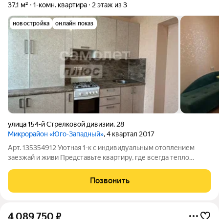
37,1 м²
1-комн. квартира
2 этаж из 3
новостройка
онлайн показ
улица 154-й Стрелковой дивизии
,
28
Микрорайон «Юго-Западный»
, 4 квартал 2017
Арт. 135354912 Уютная 1-к с индивидуальным отоплением
заезжай и живи Представьте квартиру, где всегда тепло
именно так, как вам нужно, а утро начинается спокойно и без
суеты. Это именно такой вариант компактный, удобный и с
Позвонить
атмосферой уюта. О
4 089 750
₽