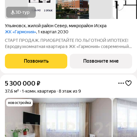
3D-тур
Ульяновск
,
жилой район Север
,
микрорайон Искра
ЖК «Гармония»
, 1 квартал 2030
СТАРТ ПРОДАЖ. ПРИОБРЕТАЙТЕ ПО ЛЬГОТНОЙ ИПОТЕКЕ!
Евродвухкомнатная квартира в ЖК «Гармония» современный
формат жилья для тех, кто ценит простор и функциональность:
больше свободного пространства и гибкая планировка.
Позвонить
Позвоните мне
Свободный выбор этажа - подробнее
5 300 000
₽
37,6 м²
1-комн. квартира
8 этаж из 9
новостройка