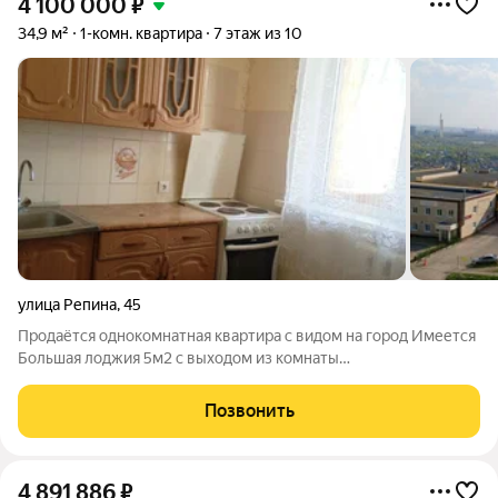
4 100 000
₽
34,9 м²
1-комн. квартира
7 этаж из 10
улица Репина
,
45
Продаётся однокомнатная квартира с видом на город Имеется
Большая лоджия 5м2 с выходом из комнаты
Преимущества:Большой двор на несколько домов с детскими
площадками, спортивными тренажёрами и футбольными/
Позвонить
хоккейными площадками. Объекты социальной
4 891 886
₽