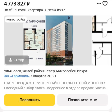
4 773 827
₽
38 м²
1-комн. квартира
6 этаж из 17
новостройка
3D-тур
Ульяновск
,
жилой район Север
,
микрорайон Искра
ЖК «Гармония»
, 1 квартал 2030
СТАРТ ПРОДАЖ. ПРИОБРЕТАЙТЕ ПО ЛЬГОТНОЙ ИПОТЕКЕ!
Свободный выбор этажа - подробнее в отделе продаж. Уютная
1к. квартира 34,98 м2 в ЖК «Гармония» идеальное решение для
тех, кто ценит комфорт и функциональность: продуманная
Позвонить
Позвоните мне
планировка достаточно места