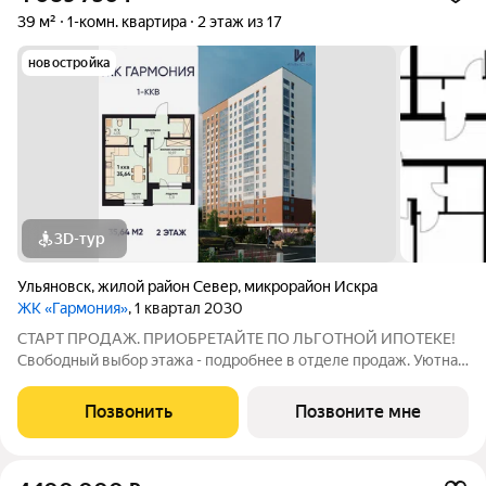
39 м²
1-комн. квартира
2 этаж из 17
новостройка
3D-тур
Ульяновск
,
жилой район Север
,
микрорайон Искра
ЖК «Гармония»
, 1 квартал 2030
СТАРТ ПРОДАЖ. ПРИОБРЕТАЙТЕ ПО ЛЬГОТНОЙ ИПОТЕКЕ!
Свободный выбор этажа - подробнее в отделе продаж. Уютная
1к. квартира 35,64 м2 в ЖК «Гармония» идеальное решение для
тех, кто ценит комфорт и функциональность: продуманная
Позвонить
Позвоните мне
планировка достаточно места