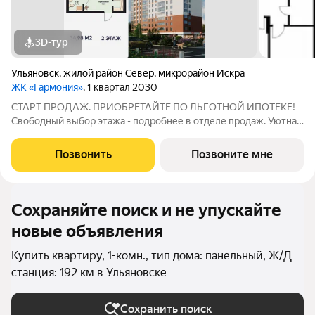
3D-тур
Ульяновск
,
жилой район Север
,
микрорайон Искра
ЖК «Гармония»
, 1 квартал 2030
СТАРТ ПРОДАЖ. ПРИОБРЕТАЙТЕ ПО ЛЬГОТНОЙ ИПОТЕКЕ!
Свободный выбор этажа - подробнее в отделе продаж. Уютная
1к. квартира 34,98 м2 в ЖК «Гармония» идеальное решение для
тех, кто ценит комфорт и функциональность: продуманная
Позвонить
Позвоните мне
планировка достаточно места
Сохраняйте поиск и не упускайте
новые объявления
Купить квартиру, 1-комн., тип дома: панельный, Ж/Д
станция: 192 км в Ульяновске
Сохранить поиск