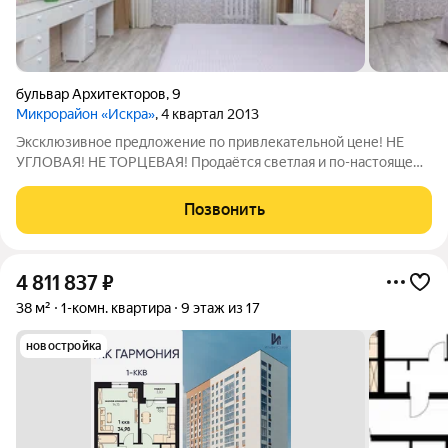
бульвар Архитекторов
,
9
Микрорайон «Искра»
, 4 квартал 2013
Эксклюзивное предложение по привлекательной цене! НЕ
УГЛОВАЯ! НЕ ТОРЦЕВАЯ! Продаётся светлая и по-настоящему
уютная однокомнатная квартира с уникальной и
востребованной планировкой «распашонка». Расположение
Позвонить
окон в квартире обеспечивает превосходную
4 811 837
₽
38 м²
1-комн. квартира
9 этаж из 17
новостройка