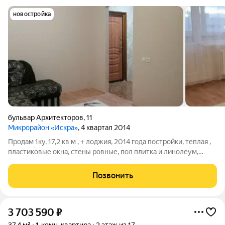
новостройка
бульвар Архитекторов
,
11
Микрорайон «Искра»
, 4 квартал 2014
Продам 1ку, 17,2 кв м , + лоджия, 2014 года постройки, теплая ,
пластиковые окна, стены ровные, пол плитка и линолеум,
заезжай и живи. инфраструктура развита, парковка за
шлагбаумом, видеонаблюдение. все рядом, лицей, школы ,
Позвонить
детские сады, магазины.
3 703 590
₽