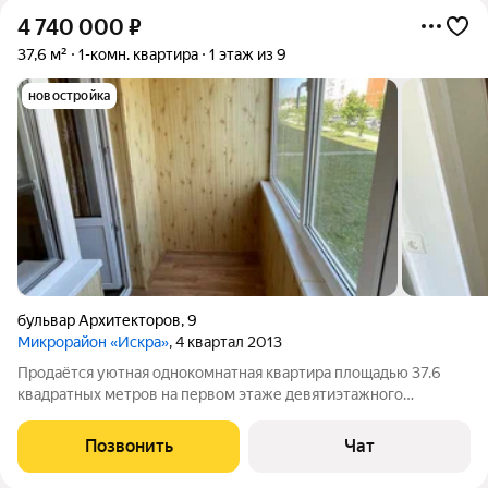
4 740 000
₽
37,6 м²
1-комн. квартира
1 этаж из 9
новостройка
бульвар Архитекторов
,
9
Микрорайон «Искра»
, 4 квартал 2013
Продаётся уютная однокомнатная квартира площадью 37.6
квадратных метров на первом этаже девятиэтажного
панельного дома, расположенного в микрорайоне Искра по
адресу бульвар Архитекторов, 9. Дом построен в 2013 году и
Позвонить
Чат
окружён благоустроенной