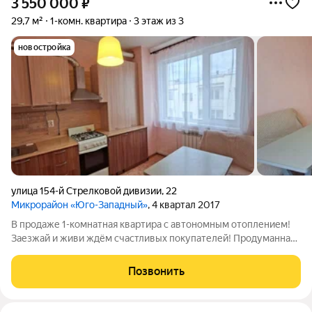
3 550 000
₽
29,7 м²
1-комн. квартира
3 этаж из 3
новостройка
улица 154-й Стрелковой дивизии
,
22
Микрорайон «Юго-Западный»
, 4 квартал 2017
В продаже 1-комнатная квартира с автономным отоплением!
Заезжай и живи ждём счастливых покупателей! Продуманная
планировка с грамотным разделением зон: просторная кухня,
где удобно готовить и собираться тихими вечерами, светлый
Позвонить
зал с большими окнами