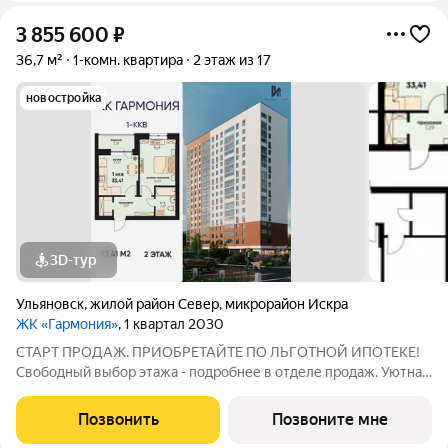
3 855 600
₽
36,7 м²
1-комн. квартира
2 этаж из 17
новостройка
3D-тур
Ульяновск
,
жилой район Север
,
микрорайон Искра
ЖК «Гармония»
, 1 квартал 2030
СТАРТ ПРОДАЖ. ПРИОБРЕТАЙТЕ ПО ЛЬГОТНОЙ ИПОТЕКЕ!
Свободный выбор этажа - подробнее в отделе продаж. Уютная
1к. квартира 33,41 м2 в ЖК «Гармония» идеальное решение для
тех, кто ценит комфорт и функциональность: продуманная
Позвонить
Позвоните мне
планировка достаточно места