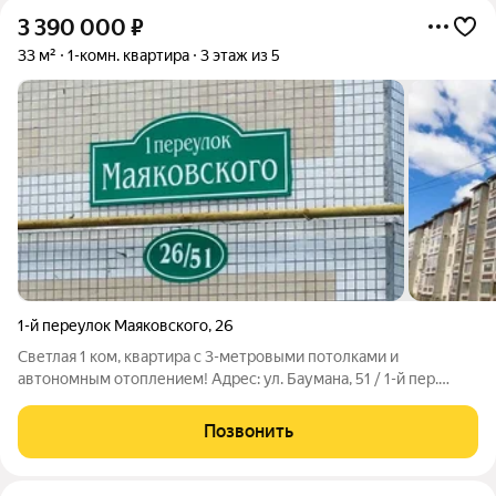
3 390 000
₽
33 м²
1-комн. квартира
3 этаж из 5
1-й переулок Маяковского
,
26
Светлая 1 ком, квартира с 3-метровыми потолками и
автономным отоплением! Адрес: ул. Баумана, 51 / 1-й пер.
Маяковского, 26 (дом 2003 г.п.) Продается уютная квартира, в
которую можно заезжать и жить сразу. Главная особенность
Позвонить
потолки 3 метра!