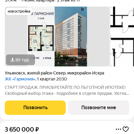
37,4 м²
1-комн. квартира
2 этаж из 17
новостройка
3D-тур
Ульяновск
,
жилой район Север
,
микрорайон Искра
ЖК «Гармония»
, 1 квартал 2030
СТАРТ ПРОДАЖ. ПРИОБРЕТАЙТЕ ПО ЛЬГОТНОЙ ИПОТЕКЕ!
Свободный выбор этажа - подробнее в отделе продаж. Уютная
1к. квартира 34,10 м2 в ЖК «Гармония» идеальное решение для
тех, кто ценит комфорт и функциональность: продуманная
Позвонить
Позвоните мне
планировка достаточно места
3 650 000
₽