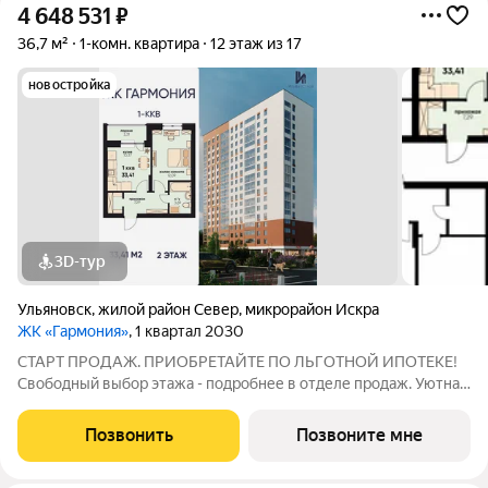
4 648 531
₽
36,7 м²
1-комн. квартира
12 этаж из 17
новостройка
3D-тур
Ульяновск
,
жилой район Север
,
микрорайон Искра
ЖК «Гармония»
, 1 квартал 2030
СТАРТ ПРОДАЖ. ПРИОБРЕТАЙТЕ ПО ЛЬГОТНОЙ ИПОТЕКЕ!
Свободный выбор этажа - подробнее в отделе продаж. Уютная
1к. квартира 33,41 м2 в ЖК «Гармония» идеальное решение для
тех, кто ценит комфорт и функциональность: продуманная
Позвонить
Позвоните мне
планировка достаточно места