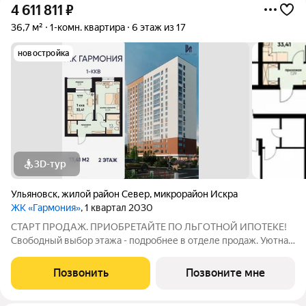
4 611 811
₽
36,7 м²
1-комн. квартира
6 этаж из 17
новостройка
3D-тур
Ульяновск
,
жилой район Север
,
микрорайон Искра
ЖК «Гармония»
, 1 квартал 2030
СТАРТ ПРОДАЖ. ПРИОБРЕТАЙТЕ ПО ЛЬГОТНОЙ ИПОТЕКЕ!
Свободный выбор этажа - подробнее в отделе продаж. Уютная
1к. квартира 33,41 м2 в ЖК «Гармония» идеальное решение для
тех, кто ценит комфорт и функциональность: продуманная
Позвонить
Позвоните мне
планировка достаточно места