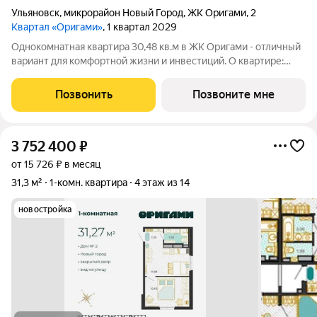
Ульяновск
,
микрорайон Новый Город
,
ЖК Оригами
,
2
Квартал «Оригами»
, 1 квартал 2029
Однокомнатная квартира 30,48 кв.м в ЖК Оригами - отличный
вариант для комфортной жизни и инвестиций. О квартире:
эргономичная планировка увеличенные окна отличная
естественная освещенность базовая отделка: стяжка пола,
Позвонить
Позвоните мне
установлены счетчики
3 752 400
₽
от 15 726 ₽ в месяц
31,3 м²
1-комн. квартира
4 этаж из 14
новостройка