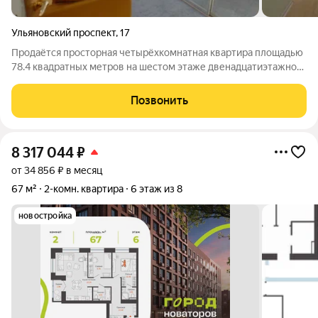
Ульяновский проспект
,
17
Продаётся просторная четырёхкомнатная квартира площадью
78.4 квадратных метров на шестом этаже двенадцатиэтажного
панельного дома, построенного в 1993 году. Адрес объекта:
город Ульяновск, микрорайон Новый Город, Ульяновский
Позвонить
проспект, дом 17.
8 317 044
₽
от 34 856 ₽ в месяц
67 м²
2-комн. квартира
6 этаж из 8
новостройка