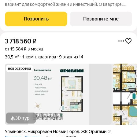
вариант для комфортной жизни и инвестиций. О квартире:
эргономичная планировка увеличенные окна отличная
естественная освещенность базовая отделка: стяжка пола,
Позвонить
Позвоните мне
установлены счетчики
3 718 560
₽
от 15 584 ₽ в месяц
30,5 м²
1-комн. квартира
9 этаж из 14
новостройка
3D-тур
Ульяновск
,
микрорайон Новый Город
,
ЖК Оригами
,
2