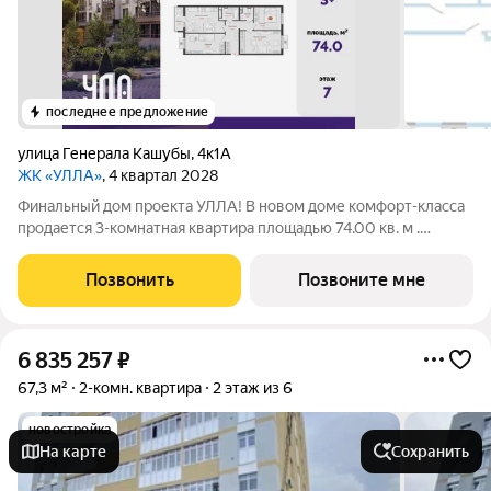
последнее предложение
улица Генерала Кашубы
,
4к1А
ЖК «УЛЛА»
, 4 квартал 2028
Финальный дом проекта УЛЛА! В новом доме комфорт-класса
продается 3-комнатная квартира площадью 74.00 кв. м .
Квартира находится в доме №3 в жилом комплексе УЛЛА от
федерального застройщика «Железно». Транспортная
Позвонить
Позвоните мне
доступность и окружение - 2
6 835 257
₽
67,3 м²
2-комн. квартира
2 этаж из 6
новостройка
На карте
Сохранить