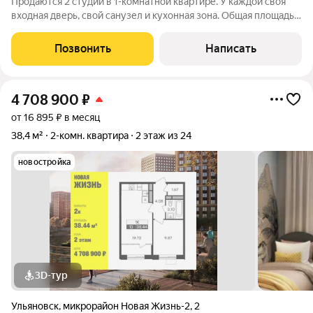
Продаются 2 студии в 1-комнатной квартире. У каждой своя
входная дверь, свой санузел и кухонная зона. Общая площадь 1
студии - 18 кв м. Площадь 2 студии - 15 кв м + балкон 4,2 кв м с
витражными окнами и теплым полом. В каждой студии
Позвонить
Написать
имеется
4 708 900
₽
от 16 895 ₽ в месяц
38,4 м²
2-комн. квартира
2 этаж из 24
новостройка
3D-тур
Ульяновск
,
микрорайон Новая Жизнь-2
,
2