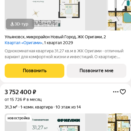
3D-тур
Ульяновск
,
микрорайон Новый Город
,
ЖК Оригами
,
2
Квартал «Оригами»
, 1 квартал 2029
Однокомнатная квартира 31,27 кв.м в ЖК Оригами - отличный
вариант для комфортной жизни и инвестиций. О квартире:
эргономичная планировка увеличенные окна отличная
естественная освещенность базовая отделка: стяжка пола,
Позвонить
Позвоните мне
установлены счетчики
3 752 400
₽
от 15 726 ₽ в месяц
31,3 м²
1-комн. квартира
10 этаж из 14
новостройка