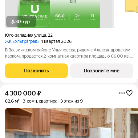
3D-тур
Юго-западная улица
,
22
ЖК «Ультраград»
, 1 квартал 2026
В Засвияжском районе Ульяновска, рядом с Александровским
парком, продается 2-комнатная квартира площадью 66.00 кв.
м. Квартира находится в доме №1 жилого комплекса
Ультраград от федерального девелопера «Железно».
Позвонить
Позвоните мне
Ультраград ультра счастливый жилой
4 300 000
₽
62,6 м²
3-комн. квартира
3 этаж из 9