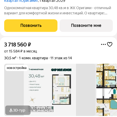
Квартал «Оригами»
, 1 квартал 2029
Однокомнатная квартира 30,48 кв.м в ЖК Оригами - отличный
вариант для комфортной жизни и инвестиций. О квартире:
эргономичная планировка увеличенные окна отличная
естественная освещенность базовая отделка: стяжка пола,
Позвонить
Позвоните мне
установлены счетчики
3 718 560
₽
от 15 584 ₽ в месяц
30,5 м²
1-комн. квартира
11 этаж из 14
новостройка
3D-тур