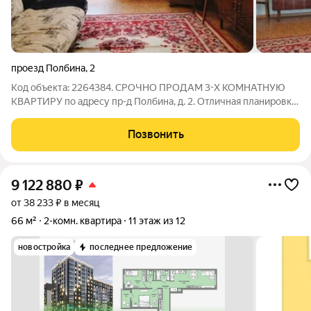
проезд Полбина
,
2
Код объекта: 2264384. СРОЧНО ПРОДАМ 3-Х КОМНАТНУЮ
КВАРТИРУ по адресу пр-д Полбина, д. 2. Отличная планировка,
окна на две противоположные стороны, поэтому квартира
весь день наполнена солнечным светом.. Вся мебель и техника
Позвонить
остаются новым
9 122 880
₽
от 38 233 ₽ в месяц
66 м²
2-комн. квартира
11 этаж из 12
новостройка
последнее предложение