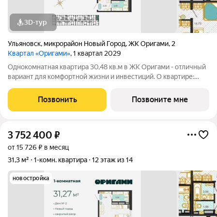
3D-тур
Ульяновск
,
микрорайон Новый Город
,
ЖК Оригами
,
2
Квартал «Оригами»
, 1 квартал 2029
Однокомнатная квартира 30,48 кв.м в ЖК Оригами - отличный
вариант для комфортной жизни и инвестиций. О квартире:
эргономичная планировка увеличенные окна отличная
естественная освещенность базовая отделка: стяжка пола,
Позвонить
Позвоните мне
установлены счетчики
3 752 400
₽
от 15 726 ₽ в месяц
31,3 м²
1-комн. квартира
12 этаж из 14
новостройка