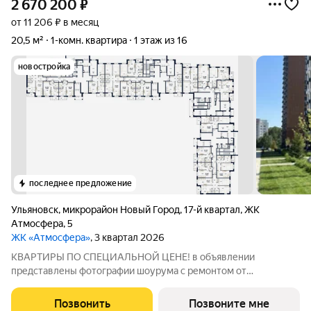
2 670 200
₽
от 11 206 ₽ в месяц
20,5 м²
1-комн. квартира
1 этаж из 16
новостройка
последнее предложение
Ульяновск
,
микрорайон Новый Город
,
17-й квартал
,
ЖК
Атмосфера
,
5
ЖК «Атмосфера»
, 3 квартал 2026
КВАРТИРЫ ПО СПЕЦИАЛЬНОЙ ЦЕНЕ! в объявлении
представлены фотографии шоурума с ремонтом от
застройщика. Для записи на просмотр просьба писать в
личные сообщения. «Атмосфера» - жилой комплекс комфорт-
Позвонить
Позвоните мне