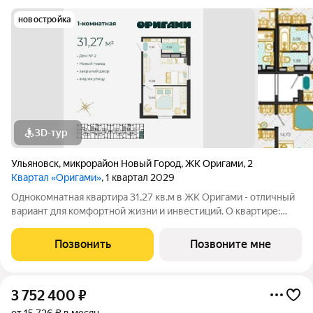
новостройка
3D-тур
Ульяновск
,
микрорайон Новый Город
,
ЖК Оригами
,
2
Квартал «Оригами»
, 1 квартал 2029
Однокомнатная квартира 31,27 кв.м в ЖК Оригами - отличный
вариант для комфортной жизни и инвестиций. О квартире:
эргономичная планировка увеличенные окна отличная
естественная освещенность базовая отделка: стяжка пола,
Позвонить
Позвоните мне
установлены счетчики
3 752 400
₽