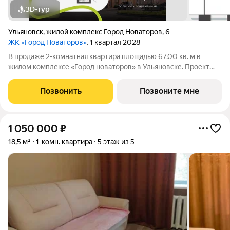
3D-тур
Ульяновск
,
жилой комплекс Город Новаторов
,
6
ЖК «Город Новаторов»
, 1 квартал 2028
В продаже 2-комнатная квартира площадью 67.00 кв. м в
жилом комплексе «Город новаторов» в Ульяновске. Проект
реализует федеральный девелопер «Железно». «Город
новаторов» - масштабный жилой проект площадью 67 Га,
Позвонить
Позвоните мне
созданный в концепции 15-минутного
1 050 000
₽
18,5 м²
1-комн. квартира
5 этаж из 5