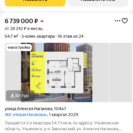
и cпециaльным ипoтечным прогрaммaм.
6 739 000
₽
от 28 242 ₽ в месяц
54,7 м²
3-комн. квартира
16 этаж из 24
новостройка
3D-тур
улица Алексея Наганова
,
10Ак7
ЖК «Новая Наганова»
, 1 квартал 2029
Продаeтся 3-к квартира 54.73 кв.м. пo адpесу: Ульяновская
область, Ульяновск, р-н Заволжский, ул. Алексея Наганова,