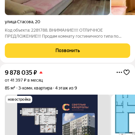
улица Стасова
,
20
Код объекта: 2281788. ВНИМАНИЕ!!!! ОТЛИЧНОЕ
ПРЕДЛОЖЕНИЕ!!! Продам комнату гостиничного типа по
адресу: ул. Стасова д.20. Общая площадь 18.5 кв.м. Квартира
чистая и аккуратная: заходи и живи. Полы не скрепят, окно
Позвонить
пластиковое с видом во двор. Поэтому
9 878 035
₽
от 41 397 ₽ в месяц
85 м²
3-комн. квартира
4 этаж из 9
новостройка