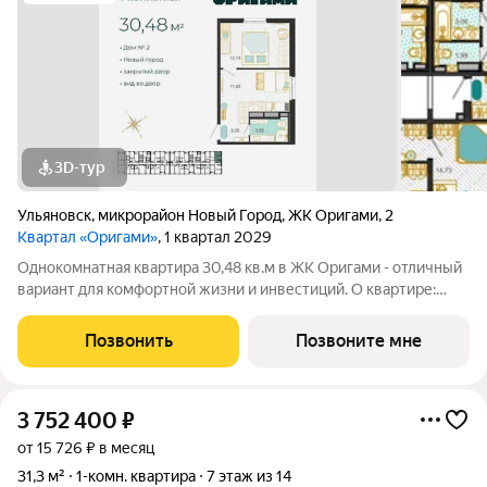
3D-тур
Ульяновск
,
микрорайон Новый Город
,
ЖК Оригами
,
2
Квартал «Оригами»
, 1 квартал 2029
Однокомнатная квартира 30,48 кв.м в ЖК Оригами - отличный
вариант для комфортной жизни и инвестиций. О квартире:
эргономичная планировка увеличенные окна отличная
естественная освещенность базовая отделка: стяжка пола,
Позвонить
Позвоните мне
установлены счетчики
3 752 400
₽
от 15 726 ₽ в месяц
31,3 м²
1-комн. квартира
7 этаж из 14