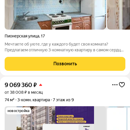
Пионерская улица
,
17
Мечтаете об уюте, где у каждого будет своя комната?
Предлагаем отличную 3-комнатную квартиру в самом сердце
Нижней террасы. Почему вам здесь понравится:
Планировка:Три просторные изолированные комнаты дают
Позвонить
полную свободу действий: детская, спальня,
9 069 360
₽
от 38 008 ₽ в месяц
74 м²
3-комн. квартира
7 этаж из 9
новостройка