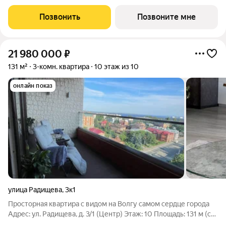
10А. Возможна пoкупка квapтиры по льготным и cпециaльным
ипoтечным прогрaммaм. Прямая продажа от застройщика ГК
Позвонить
Позвоните мне
«Новая». Преимущества:
21 980 000
₽
131 м²
3-комн. квартира
10 этаж из 10
онлайн показ
улица Радищева
,
3к1
Просторная квартира с видом на Волгу самом сердце города
Адрес: ул. Радищева, д. 3/1 (Центр) Этаж: 10 Площадь: 131 м (с
уникальной возможностью расширения ) Количество комнат: