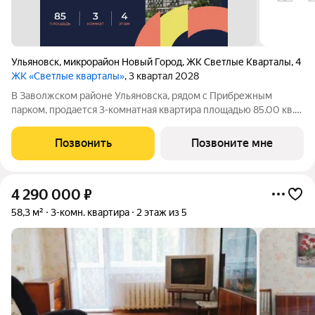
Ульяновск
,
микрорайон Новый Город
,
ЖК Светлые Кварталы
,
4
ЖК «Светлые кварталы»
, 3 квартал 2028
В Заволжском районе Ульяновска, рядом с Прибрежным
парком, продается 3-комнатная квартира площадью 85.00 кв.
м. Квартира находится на 4 этаже дома №4 комплекса
комфорт-класса «Светлые кварталы» (Застройщик ГК
Позвонить
Позвоните мне
«Железно»). Комфортная жизнь на
4 290 000
₽
58,3 м²
3-комн. квартира
2 этаж из 5