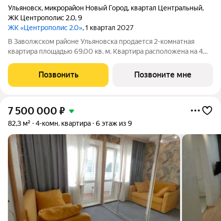
Ульяновск
,
микрорайон Новый Город
,
квартал Центральный
,
ЖК Центрополис 2.0
,
9
ЖК «Центрополис 2.0»
, 1 квартал 2027
В Заволжском районе Ульяновска продается 2-комнатная
квартира площадью 69.00 кв. м. Квартира расположена на 4
этаже 9 корпуса в жилом комплексе Центрополис 2.0.
Центрополис 2.0 новый перспективный проект, который
Позвонить
Позвоните мне
является логичным продолжением уже
7 500 000
₽
82,3 м²
4-комн. квартира
6 этаж из 9