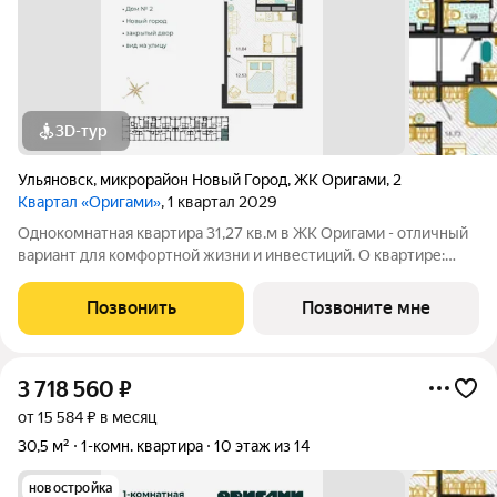
3D-тур
Ульяновск
,
микрорайон Новый Город
,
ЖК Оригами
,
2
Квартал «Оригами»
, 1 квартал 2029
Однокомнатная квартира 31,27 кв.м в ЖК Оригами - отличный
вариант для комфортной жизни и инвестиций. О квартире:
эргономичная планировка увеличенные окна отличная
естественная освещенность базовая отделка: стяжка пола,
Позвонить
Позвоните мне
установлены счетчики
3 718 560
₽
от 15 584 ₽ в месяц
30,5 м²
1-комн. квартира
10 этаж из 14
новостройка