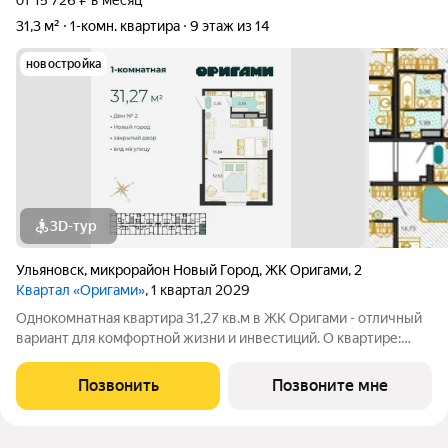
от 15 726 ₽ в месяц
31,3 м²
1-комн. квартира
9 этаж из 14
новостройка
3D-тур
Ульяновск
,
микрорайон Новый Город
,
ЖК Оригами
,
2
Квартал «Оригами»
, 1 квартал 2029
Однокомнатная квартира 31,27 кв.м в ЖК Оригами - отличный
вариант для комфортной жизни и инвестиций. О квартире:
эргономичная планировка увеличенные окна отличная
естественная освещенность базовая отделка: стяжка пола,
Позвонить
Позвоните мне
установлены счетчики