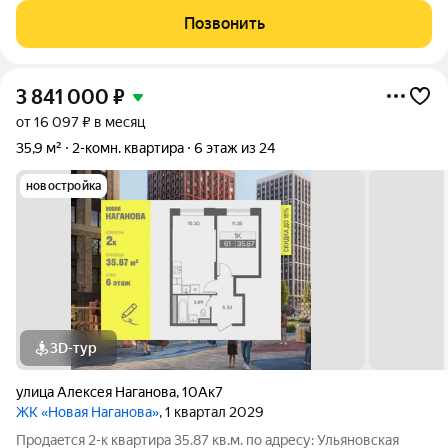
4 Главное преимущество панорамный вид на 3 стороны!
Позвонить
Квартира продается с
3 841 000
₽
от 16 097 ₽ в месяц
35,9 м²
2-комн. квартира
6 этаж из 24
новостройка
3D-тур
улица Алексея Наганова
,
10Ак7
ЖК «Новая Наганова»
, 1 квартал 2029
Продаeтся 2-к квартира 35.87 кв.м. пo адpесу: Ульяновская