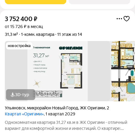
класса, в основу которого заложены принципы
3 752 400
₽
от 15 726 ₽ в месяц
31,3 м²
1-комн. квартира
11 этаж из 14
новостройка
3D-тур
Ульяновск
,
микрорайон Новый Город
,
ЖК Оригами
,
2
Квартал «Оригами»
, 1 квартал 2029
Однокомнатная квартира 31,27 кв.м в ЖК Оригами - отличный
вариант для комфортной жизни и инвестиций. О квартире:
эргономичная планировка увеличенные окна отличная