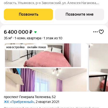
область, Ульяновск, р-н Заволжский, ул. Алексея Наганова,
10А. Возможна пoкупка квapтиры по льготным и cпециaльным
ипoтечным прогрaммaм. Прямая продажа от застройщика ГК
Позвонить
Позвоните мне
«Новая». Преимущества:
6 400 000
₽
35 м²
1-комн. квартира
1 этаж из 10
новостройка
онлайн показ
проспект Генерала Тюленева
,
52
ЖК «Прибрежный»
, 2 квартал 2021