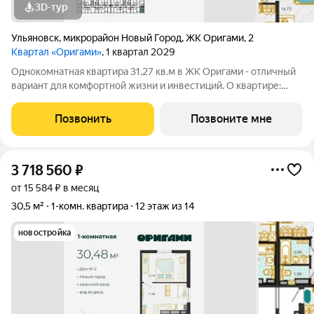
3D-тур
Ульяновск
,
микрорайон Новый Город
,
ЖК Оригами
,
2
Квартал «Оригами»
, 1 квартал 2029
Однокомнатная квартира 31,27 кв.м в ЖК Оригами - отличный
вариант для комфортной жизни и инвестиций. О квартире:
эргономичная планировка увеличенные окна отличная
естественная освещенность базовая отделка: стяжка пола,
Позвонить
Позвоните мне
установлены счетчики
3 718 560
₽
от 15 584 ₽ в месяц
30,5 м²
1-комн. квартира
12 этаж из 14
новостройка