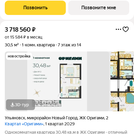
естественная освещенность базовая отделка: стяжка пола,
Позвонить
Позвоните мне
установлены счетчики
3 718 560
₽
от 15 584 ₽ в месяц
30,5 м²
1-комн. квартира
7 этаж из 14
новостройка
3D-тур
Ульяновск
,
микрорайон Новый Город
,
ЖК Оригами
,
2
Квартал «Оригами»
, 1 квартал 2029
Однокомнатная квартира 30,48 кв.м в ЖК Оригами - отличный