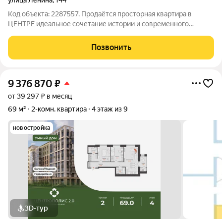
улица Ленина
,
144
Код объекта: 2287557. Продаётся просторная квартира в
ЦЕНТРЕ идеальное сочетание истории и современного
комфорта! Предлагаем к покупке квартиру площадью 100,5 м
в историческом доме на улице Ленина, 144 в Ульяновске. Это
Позвонить
настоящая сталинка, прошедшая
9 376 870
₽
от 39 297 ₽ в месяц
69 м²
2-комн. квартира
4 этаж из 9
новостройка
3D-тур