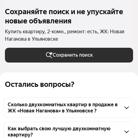
Сохраняйте поиск и не упускайте
новые объявления
Купить квартиру, 2-комн., ремонт: есть, ЖК: Новая
Наганова в Ульяновске
Сохранить поиск
Остались вопросы?
Сколько двухкомнатных квартир в продаже в
ЖК «Новая Наганова» в Ульяновске ?
На Яндекс Недвижимости в продаже в ЖК «Новая 
Наганова» в Ульяновске 63 двухкомнатных 
Как выбрать свою лучшую двухкомнатную
квартиру?
квартиры 63 объявления от застройщиков