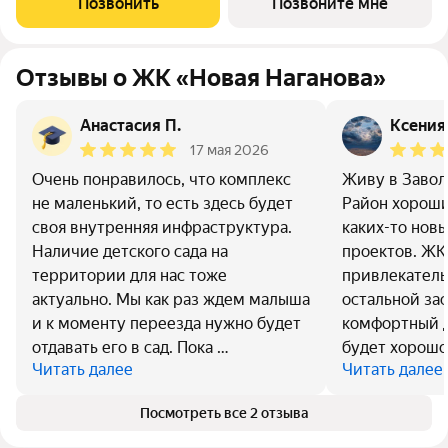
Позвонить
Позвоните мне
«Новая». Преимущества:
Отзывы о ЖК «Новая Наганова»
Анастасия П.
Ксения
17 мая 2026
Очень понравилось, что комплекс
Живу в Завол
не маленький, то есть здесь будет
Район хороши
своя внутренняя инфраструктура.
каких-то нов
Наличие детского сада на
проектов. ЖК
территории для нас тоже
привлекатель
актуально. Мы как раз ждем малыша
остальной за
и к моменту переезда нужно будет
комфортный д
отдавать его в сад. Пока …
будет хорошо
Читать далее
Читать далее
Посмотреть все 2 отзыва