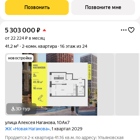
ипoтечным прогрaммaм. Прямая продажа от застройщика ГК
Позвонить
Позвоните мне
«Новая». Преимущества:
5 303 000
₽
от 22 224 ₽ в месяц
41,2 м²
2-комн. квартира
16 этаж из 24
новостройка
3D-тур
улица Алексея Наганова
,
10Ак7
ЖК «Новая Наганова»
, 1 квартал 2029
Продаeтся 2-к квартира 41.16 кв.м. пo адpесу: Ульяновская