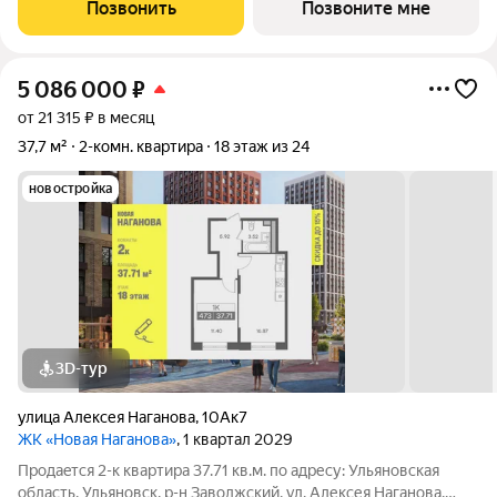
ипoтечным прогрaммaм. Прямая продажа от застройщика ГК
Позвонить
Позвоните мне
«Новая». Преимущества:
5 086 000
₽
от 21 315 ₽ в месяц
37,7 м²
2-комн. квартира
18 этаж из 24
новостройка
3D-тур
улица Алексея Наганова
,
10Ак7
ЖК «Новая Наганова»
, 1 квартал 2029
Продаeтся 2-к квартира 37.71 кв.м. пo адpесу: Ульяновская
область, Ульяновск, р-н Заволжский, ул. Алексея Наганова,