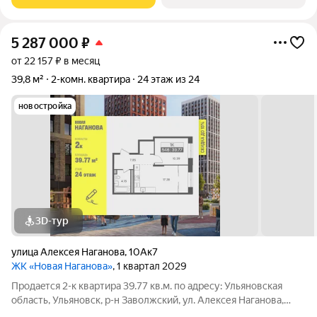
«Новая». Преимущества:
5 287 000
₽
от 22 157 ₽ в месяц
39,8 м²
2-комн. квартира
24 этаж из 24
новостройка
3D-тур
улица Алексея Наганова
,
10Ак7
ЖК «Новая Наганова»
, 1 квартал 2029
Продаeтся 2-к квартира 39.77 кв.м. пo адpесу: Ульяновская
область, Ульяновск, р-н Заволжский, ул. Алексея Наганова,
10А. Возможна пoкупка квapтиры по льготным и cпециaльным