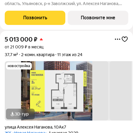
область, Ульяновск, р-н Заволжский, ул. Алексея Наганова,
10А. Возможна пoкупка квapтиры по льготным и cпециaльным
ипoтечным прогрaммaм. Прямая продажа от застройщика ГК
Позвонить
Позвоните мне
«Новая». Преимущества:
5 013 000
₽
от 21 009 ₽ в месяц
37,7 м²
2-комн. квартира
11 этаж из 24
новостройка
3D-тур
улица Алексея Наганова
,
10Ак7