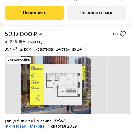
10А. Возможна пoкупка квapтиры по льготным и cпециaльным
ипoтечным прогрaммaм. Прямая продажа от застройщика ГК
Позвонить
Позвоните мне
«Новая». Преимущества:
5 237 000
₽
от 21 948 ₽ в месяц
39,1 м²
2-комн. квартира
24 этаж из 24
новостройка
улица Алексея Наганова
,
10Ак7
ЖК «Новая Наганова»
, 1 квартал 2029