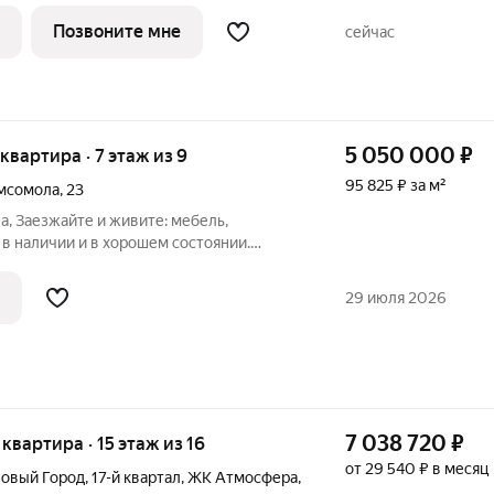
Прямая продажа от застройщика ГК
Позвоните мне
сейчас
5 050 000
₽
 квартира · 7 этаж из 9
95 825 ₽ за м²
омсомола
,
23
, Заезжайте и живите: мебель,
. В квартире обустроены вместительные
29 июля 2026
ой
7 038 720
₽
я квартира · 15 этаж из 16
от 29 540 ₽ в месяц
Новый Город
,
17-й квартал
,
ЖК Атмосфера
,