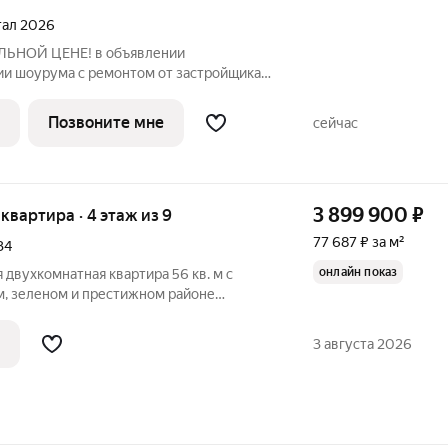
ртал 2026
ЬНОЙ ЦЕНЕ! в объявлении
и шоурума с ремонтом от застройщика.
просьба писать в личные сообщения.
плекс комфорт-класса, в основу
Позвоните мне
сейчас
нципы
3 899 900
₽
я квартира · 4 этаж из 9
77 687 ₽ за м²
34
онлайн показ
 двухкомнатная квартира 56 кв. м с
м, зеленом и престижном районе
жен обмен. Возможна ипотека от 12% О
анировка - две полулоджии с выходом из
3 августа 2026