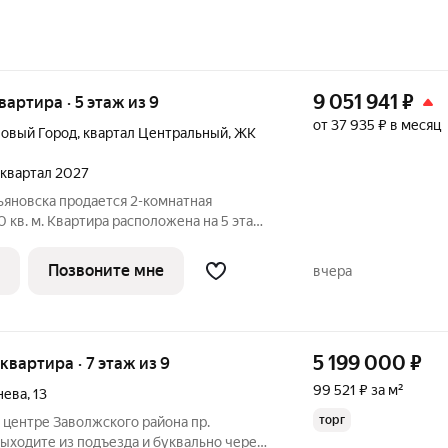
9 051 941
₽
квартира · 5 этаж из 9
от 37 935 ₽ в месяц
Новый Город
,
квартал Центральный
,
ЖК
1 квартал 2027
ьяновска продается 2-комнатная
 кв. м. Квартира расположена на 5 этаже
ексе Центрополис 2.0. Центрополис 2.0
оект, который является логичным
Позвоните мне
вчера
5 199 000
₽
 квартира · 7 этаж из 9
99 521 ₽ за м²
нева
,
13
торг
центре Заволжского района пр.
з подъезда и буквально через