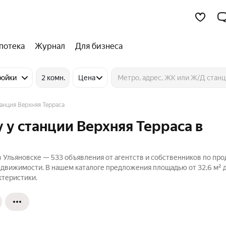
потека
Журнал
Для бизнеса
ройки
2 комн.
Цена
анция Верхняя Терраса
 у станции Верхняя Терраса в
в Ульяновске — 533 объявления от агентств и собственников по пр
едвижимости. В нашем каталоге предложения площадью от 32,6 м² до
ктеристики.