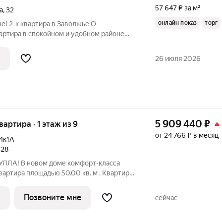
57 647 ₽ за м²
а
,
32
онлайн показ
торг
е! 2-к квартира в Заволжье О
артира в спокойном и удобном районе
ва, д. 32. Площадь 42,5 м Этаж
ная планировка с двумя отдельными
26 июля 2026
5 909 440
₽
вартира · 1 этаж из 9
от 24 766 ₽ в месяц
4к1А
028
УЛЛА! В новом доме комфорт-класса
вартира площадью 50.00 кв. м . Квартира
жилом комплексе УЛЛА от федерального
 Транспортная доступность и окружение
Позвоните мне
сейчас