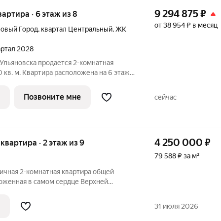
9 294 875
₽
квартира · 6 этаж из 8
от 38 954 ₽ в месяц
Новый Город
,
квартал Центральный
,
ЖК
вартал 2028
Ульяновска продается 2-комнатная
 кв. м. Квартира расположена на 6 этаже
ксе комфорт-класса Центрополис.
вого города теперь осуществима!
Позвоните мне
сейчас
4 250 000
₽
 квартира · 2 этаж из 9
79 588 ₽ за м²
личная 2-комнатная квартира общей
ложенная в самом сердце Верхней
етание: вы получаете все преимущества
 максимально развитой инфраструктурой
31 июля 2026