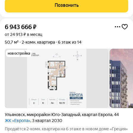
Азбука быта Застройщик: Железно Лифт: Грузовой Горячее
Позвонить
водоснабжение, отопление:
6 943 666
₽
от 24 913 ₽ в месяц
50,7 м²
2-комн. квартира
6 этаж из 14
новостройка
Ульяновск
,
микрорайон Юго-Западный
,
квартал Европа
,
44
ЖК «Европа»
, 3 квартал 2030
Продаётся 2-комн. квартира на 6 этаже в новом доме «Греция»