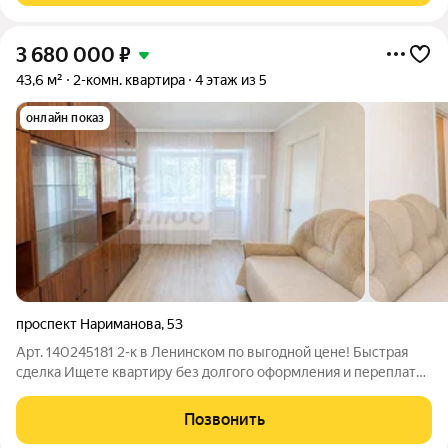
3 680 000
₽
43,6 м²
2-комн. квартира
4 этаж из 5
онлайн показ
проспект Нариманова
,
53
Арт. 140245181 2-к в Ленинском по выгодной цене! Быстрая
сделка Ищете квартиру без долгого оформления и переплат?
Этот вариант стоит посмотреть в первую очередь! 1
собственник. Быстрая сделка. Всего 5 минут до парка Победы.
Позвонить
Такие предложения долго не