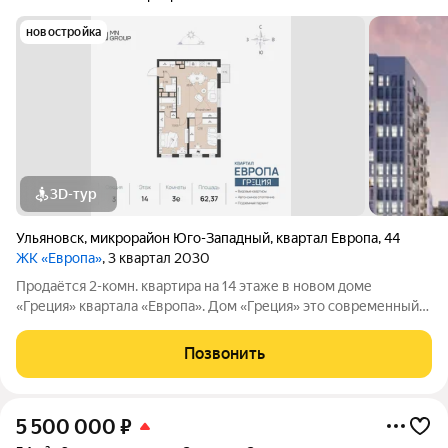
новостройка
3D-тур
Ульяновск
,
микрорайон Юго-Западный
,
квартал Европа
,
44
ЖК «Европа»
, 3 квартал 2030
Продаётся 2-комн. квартира на 14 этаже в новом доме
«Греция» квартала «Европа». Дом «Греция» это современный
жилой проект в одном из самых перспективных районов
Ульяновска. Здесь продумано всё для комфортной жизни:
Позвонить
уютный зелёный двор без машин,
5 500 000
₽