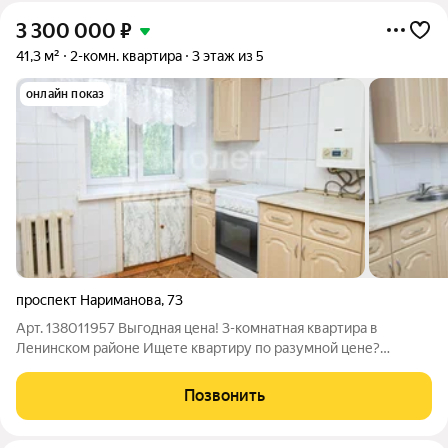
3 300 000
₽
41,3 м²
2-комн. квартира
3 этаж из 5
онлайн показ
проспект Нариманова
,
73
Арт. 138011957 Выгодная цена! 3-комнатная квартира в
Ленинском районе Ищете квартиру по разумной цене?
Обратите внимание на этот вариант отличная возможность
купить жильё и сделать ремонт полностью под себя, не
Позвонить
переплачивая за чужой дизайн. О