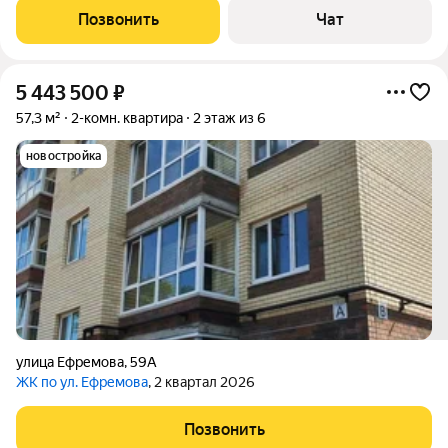
не жил. Дом панельный с автономным отоплением!
Позвонить
Чат
Планировка: распашонка - на две
5 443 500
₽
57,3 м²
2-комн. квартира
2 этаж из 6
новостройка
улица Ефремова
,
59А
ЖК по ул. Ефремова
, 2 квартал 2026
Позвонить