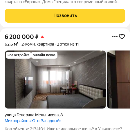
квартала «Европа». Дом «Греция» это современный жилой
проект в одном из самых перспективных районов Ульяновска.
Здесь продумано всё для комфортной жизни: уютный зелёный
Позвонить
двор без машин,
6 200 000
₽
62,6 м²
2-комн. квартира
2 этаж из 11
новостройка
онлайн показ
улица Генерала Мельникова
,
8
Микрорайон «Юго-Западный»
Код объекта: 2134101. Ищете идеальное жильё в Ульяновске?