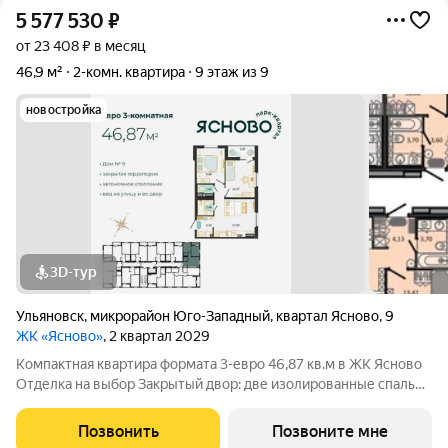
5 577 530
₽
от 23 408 ₽ в месяц
46,9 м²
2-комн. квартира
9 этаж из 9
новостройка
3D-тур
Ульяновск
,
микрорайон Юго-Западный
,
квартал Ясново
,
9
ЖК «Ясново»
, 2 квартал 2029
Компактная квартира формата 3-евро 46,87 кв.м в ЖК Ясново
Отделка на выбор Закрытый двор: две изолированные спальни
и просторная кухня-гостиная, где удобно проводить время с
семьей и принимать гостей. О квартире: удобное зонирование:
Позвонить
Позвоните мне
личное