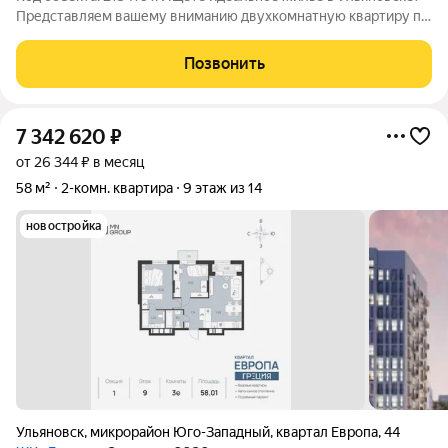
Представляем вашему вниманию двухкомнатную квартиру по
адресу: улица Генерала Мельникова, 8. Квартира расположена
на втором этаже 11-этажного панельного дома, построенного в
Позвонить
2013 году. Общая
7 342 620
₽
от 26 344 ₽ в месяц
58 м²
2-комн. квартира
9 этаж из 14
новостройка
Ульяновск
,
микрорайон Юго-Западный
,
квартал Европа
,
44