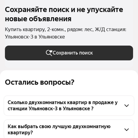
Сохраняйте поиск и не упускайте
новые объявления
Купить квартиру, 2-комн., рядом: лес, Ж/Д станция:
Ульяновск-3 в Ульяновске
Сохранить поиск
Остались вопросы?
Сколько двухкомнатных квартир в продаже у
станции Ульяновск-3 в Ульяновске ?
На Яндекс Недвижимости в продаже у станции 
Ульяновск-3 в Ульяновске 253 двухкомнатных 
Как выбрать свою лучшую двухкомнатную
квартиру?
квартиры, из них 2 объявления от собственников, 