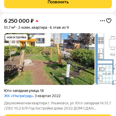
Ульяновска. Здесь продумано всё для комфортной жизни:
Позвонить
уютный зелёный двор без машин,
6 250 000
₽
51,7 м²
2-комн. квартира
6 этаж из 9
новостройка
Юго-западная улица
,
16
ЖК «Ультраград»
, 3 квартал 2022
Двухкомнатная квартира г. Ульяновск, ул. Юго-западная 16 51,7
/29,1/ 10,2 6/9 Год постройки дома: 2022 ДОМ СДАН
Строительный вариант. Материал стен дома: панель УК ООО