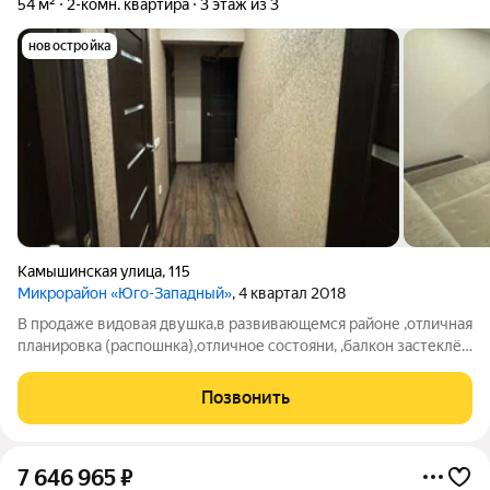
54 м²
2-комн. квартира
3 этаж из 3
новостройка
Камышинская улица
,
115
Микрорайон «Юго-Западный»
, 4 квартал 2018
В продаже видовая двушка,в развивающемся районе ,отличная
планировка (распошнка),отличное состояни, ,балкон застеклён
,утеплён ,обшит вагонкой ,хорошие соседи ,школа ,садики
,магазины ,все в шаговой доступности.
Позвонить
7 646 965
₽