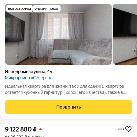
новостройка
онлайн показ
Ипподромная улица
,
4Б
Микрорайон «Север-1»
Идеальная квартира для жизни, так и для сдачи! В квартире
остается кухонный гарнитур ( хорошего качества), также в
коридоре шкаф-купе. Большим преимуществом этой квартиры
являются две лоджии с выходом с кухни и с комнаты. Комнаты
Позвонить
раздельные, ремонт
9 122 880
₽