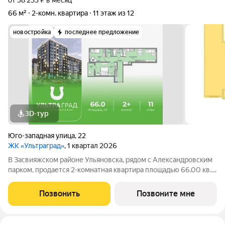
от 38 233 ₽ в месяц
66 м²
2-комн. квартира
11 этаж из 12
новостройка
последнее предложение
3D-тур
Юго-западная улица
,
22
ЖК «Ультраград»
, 1 квартал 2026
В Засвияжском районе Ульяновска, рядом с Александровским
парком, продается 2-комнатная квартира площадью 66.00 кв.
м. Квартира находится в доме №1 жилого комплекса
Ультраград от федерального девелопера «Железно».
Позвонить
Позвоните мне
Ультраград ультра счастливый жилой