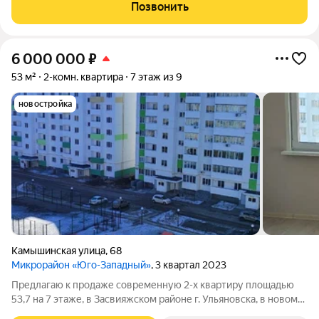
Здесь продумано всё для комфортной жизни: уютный зелёный
Позвонить
двор без машин,
6 000 000
₽
53 м²
2-комн. квартира
7 этаж из 9
новостройка
Камышинская улица
,
68
Микрорайон «Юго-Западный»
, 3 квартал 2023
Предлагаю к продаже современную 2-х квартиру площадью
53,7 на 7 этаже, в Засвияжском районе г. Ульяновска, в новом
сданном доме. В квартире новый современный ремонт, никто