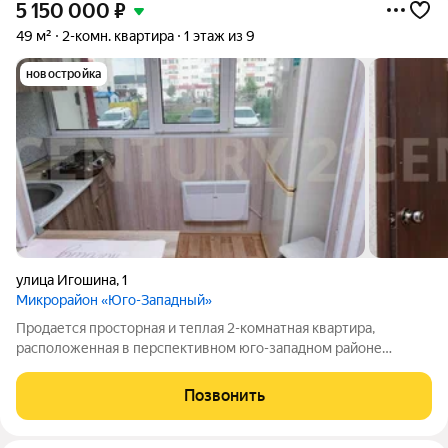
5 150 000
₽
49 м²
2-комн. квартира
1 этаж из 9
новостройка
улица Игошина
,
1
Микрорайон «Юго-Западный»
Продается просторная и теплая 2-комнатная квартира,
расположенная в перспективном юго-западном районе
Засвияжья. Это место идеально подойдет для тех, кто ценит
комфорт городской жизни: вся необходимая инфраструктура
Позвонить
находится в шаговой доступности.