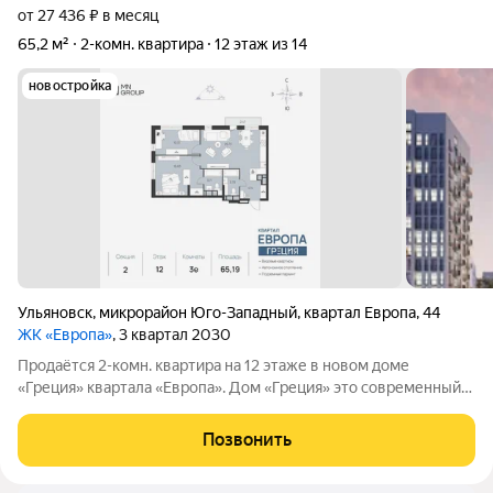
от 27 436 ₽ в месяц
65,2 м²
2-комн. квартира
12 этаж из 14
новостройка
Ульяновск
,
микрорайон Юго-Западный
,
квартал Европа
,
44
ЖК «Европа»
, 3 квартал 2030
Продаётся 2-комн. квартира на 12 этаже в новом доме
«Греция» квартала «Европа». Дом «Греция» это современный
жилой проект в одном из самых перспективных районов
Ульяновска. Здесь продумано всё для комфортной жизни:
Позвонить
уютный зелёный двор без машин,