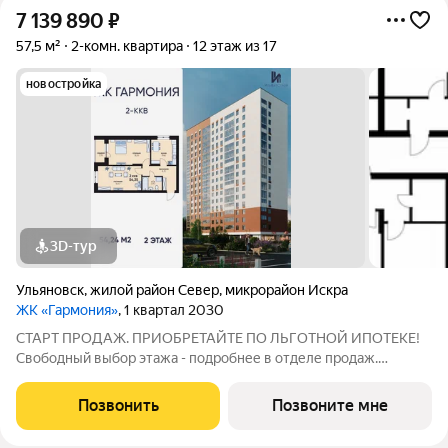
7 139 890
₽
57,5 м²
2-комн. квартира
12 этаж из 17
новостройка
3D-тур
Ульяновск
,
жилой район Север
,
микрорайон Искра
ЖК «Гармония»
, 1 квартал 2030
СТАРТ ПРОДАЖ. ПРИОБРЕТАЙТЕ ПО ЛЬГОТНОЙ ИПОТЕКЕ!
Свободный выбор этажа - подробнее в отделе продаж.
Просторная 2к. квартира 54,35 м2 в ЖК «Гармония» идеальное
решение для молодой семьи или тех, кто ценит комфорт и
Позвонить
Позвоните мне
функциональность: отдельная спальня