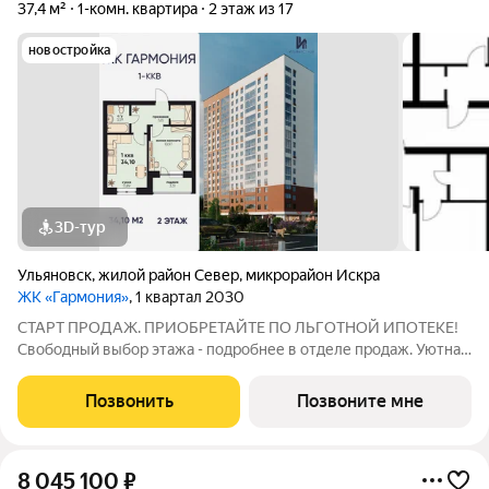
37,4 м²
1-комн. квартира
2 этаж из 17
новостройка
3D-тур
Ульяновск
,
жилой район Север
,
микрорайон Искра
ЖК «Гармония»
, 1 квартал 2030
СТАРТ ПРОДАЖ. ПРИОБРЕТАЙТЕ ПО ЛЬГОТНОЙ ИПОТЕКЕ!
Свободный выбор этажа - подробнее в отделе продаж. Уютная
1к. квартира 34,10 м2 в ЖК «Гармония» идеальное решение для
тех, кто ценит комфорт и функциональность: продуманная
Позвонить
Позвоните мне
планировка достаточно места
8 045 100
₽