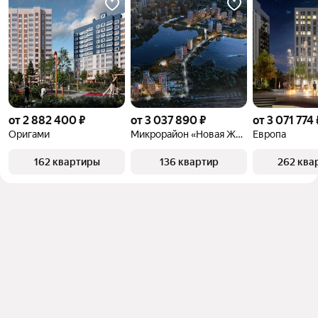
от 2 882 400 ₽
от 3 037 890 ₽
от 3 071 774 
Оригами
Микрорайон «Новая Жизнь»
Европа
162 квартиры
136 квартир
262 ква