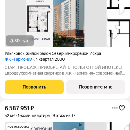
3D-тур
Ульяновск
,
жилой район Север
,
микрорайон Искра
ЖК «Гармония»
, 1 квартал 2030
СТАРТ ПРОДАЖ. ПРИОБРЕТАЙТЕ ПО ЛЬГОТНОЙ ИПОТЕКЕ!
Евродвухкомнатная квартира в ЖК «Гармония» современный
формат жилья для тех, кто ценит простор и функциональность:
больше свободного пространства и гибкая планировка.
Позвонить
Позвоните мне
Свободный выбор этажа - подробнее
6 587 951
₽
52 м²
1-комн. квартира
9 этаж из 17
новостройка