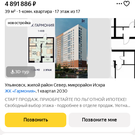
4 891 886
₽
39 м²
1-комн. квартира
17 этаж из 17
новостройка
3D-тур
Ульяновск
,
жилой район Север
,
микрорайон Искра
ЖК «Гармония»
, 1 квартал 2030
СТАРТ ПРОДАЖ. ПРИОБРЕТАЙТЕ ПО ЛЬГОТНОЙ ИПОТЕКЕ!
Свободный выбор этажа - подробнее в отделе продаж. Уютная
1к. квартира 35,64 м2 в ЖК «Гармония» идеальное решение для
тех, кто ценит комфорт и функциональность: продуманная
Позвонить
Позвоните мне
планировка достаточно места