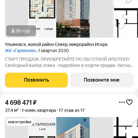
3D-тур
Ульяновск
,
жилой район Север
,
микрорайон Искра
ЖК «Гармония»
, 1 квартал 2030
СТАРТ ПРОДАЖ. ПРИОБРЕТАЙТЕ ПО ЛЬГОТНОЙ ИПОТЕКЕ!
Свободный выбор этажа - подробнее в отделе продаж. Уютная
1к. квартира 33,41 м2 в ЖК «Гармония» идеальное решение для
тех, кто ценит комфорт и функциональность: продуманная
Позвонить
Позвоните мне
планировка достаточно места
4 698 471
₽
37,4 м²
1-комн. квартира
17 этаж из 17
новостройка