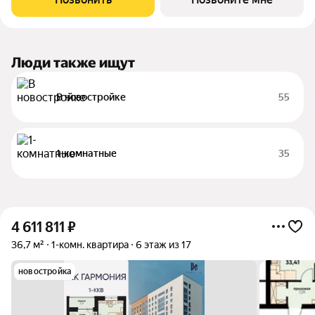
отдельные комнаты для детей и
Люди также ищут
В новостройке
55
1-комнатные
35
4 611 811
₽
36,7 м²
1-комн. квартира
6 этаж из 17
новостройка