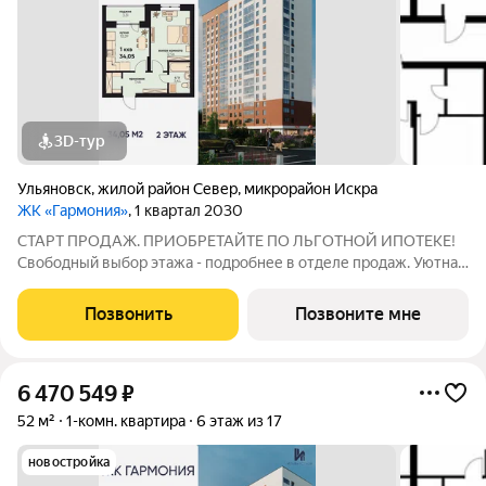
3D-тур
Ульяновск
,
жилой район Север
,
микрорайон Искра
ЖК «Гармония»
, 1 квартал 2030
СТАРТ ПРОДАЖ. ПРИОБРЕТАЙТЕ ПО ЛЬГОТНОЙ ИПОТЕКЕ!
Свободный выбор этажа - подробнее в отделе продаж. Уютная
1к. квартира 34,05 м2 в ЖК «Гармония» идеальное решение для
тех, кто ценит комфорт и функциональность: продуманная
Позвонить
Позвоните мне
планировка достаточно места
6 470 549
₽
52 м²
1-комн. квартира
6 этаж из 17
новостройка