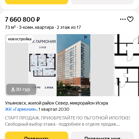
планировка достаточно места
7 660 800
₽
73 м²
3-комн. квартира
2 этаж из 17
новостройка
3D-тур
Ульяновск
,
жилой район Север
,
микрорайон Искра
ЖК «Гармония»
, 1 квартал 2030
СТАРТ ПРОДАЖ. ПРИОБРЕТАЙТЕ ПО ЛЬГОТНОЙ ИПОТЕКЕ!
Свободный выбор этажа - подробнее в отделе продаж.
Просторная 3к. квартира 69,76 кв. м в ЖК «Гармония» решение
для большой семьи, где каждому найдётся своё пространство:
Позвонить
Позвоните мне