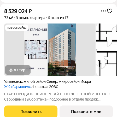
8 529 024
₽
73 м²
3-комн. квартира
6 этаж из 17
новостройка
3D-тур
Ульяновск
,
жилой район Север
,
микрорайон Искра
ЖК «Гармония»
, 1 квартал 2030
СТАРТ ПРОДАЖ. ПРИОБРЕТАЙТЕ ПО ЛЬГОТНОЙ ИПОТЕКЕ!
Свободный выбор этажа - подробнее в отделе продаж.
Просторная 3к. квартира 69,76 кв. м в ЖК «Гармония» решение
для большой семьи, где каждому найдётся своё пространство:
Позвонить
Позвоните мне
отдельные комнаты для детей и