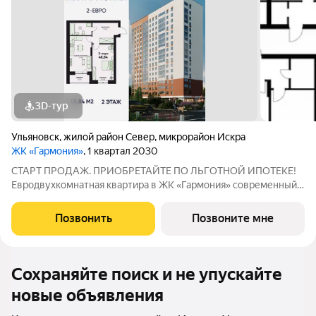
3D-тур
Ульяновск
,
жилой район Север
,
микрорайон Искра
ЖК «Гармония»
, 1 квартал 2030
СТАРТ ПРОДАЖ. ПРИОБРЕТАЙТЕ ПО ЛЬГОТНОЙ ИПОТЕКЕ!
Евродвухкомнатная квартира в ЖК «Гармония» современный
формат жилья для тех, кто ценит простор и функциональность:
больше свободного пространства и гибкая планировка.
Позвонить
Позвоните мне
Свободный выбор этажа - подробнее
Сохраняйте поиск и не упускайте
новые объявления