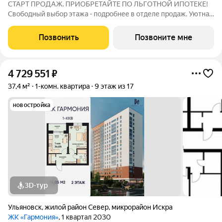
СТАРТ ПРОДАЖ. ПРИОБРЕТАЙТЕ ПО ЛЬГОТНОЙ ИПОТЕКЕ!
Свободный выбор этажа - подробнее в отделе продаж. Уютная
1к. квартира 34,41 м2 в ЖК «Гармония» идеальное решение для
тех, кто ценит комфорт и функциональность: продуманная
Позвонить
Позвоните мне
планировка достаточно места
4 729 551
₽
37,4 м²
1-комн. квартира
9 этаж из 17
новостройка
3D-тур
Ульяновск
,
жилой район Север
,
микрорайон Искра
ЖК «Гармония»
, 1 квартал 2030