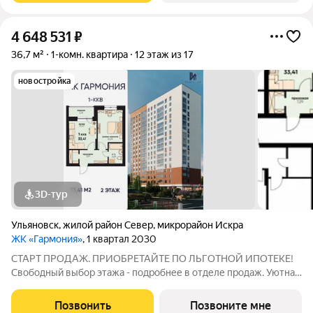
4 648 531
₽
36,7 м²
1-комн. квартира
12 этаж из 17
новостройка
3D-тур
Ульяновск
,
жилой район Север
,
микрорайон Искра
ЖК «Гармония»
, 1 квартал 2030
СТАРТ ПРОДАЖ. ПРИОБРЕТАЙТЕ ПО ЛЬГОТНОЙ ИПОТЕКЕ!
Свободный выбор этажа - подробнее в отделе продаж. Уютная
1к. квартира 33,41 м2 в ЖК «Гармония» идеальное решение для
тех, кто ценит комфорт и функциональность: продуманная
Позвонить
Позвоните мне