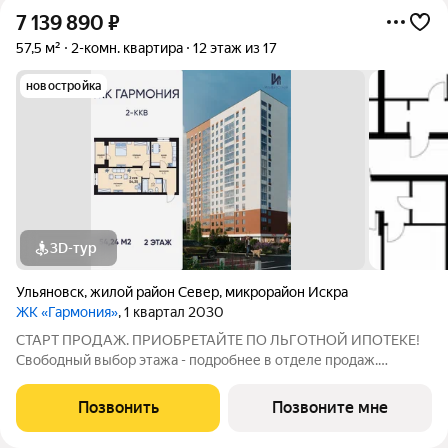
7 139 890
₽
57,5 м²
2-комн. квартира
12 этаж из 17
новостройка
3D-тур
Ульяновск
,
жилой район Север
,
микрорайон Искра
ЖК «Гармония»
, 1 квартал 2030
СТАРТ ПРОДАЖ. ПРИОБРЕТАЙТЕ ПО ЛЬГОТНОЙ ИПОТЕКЕ!
Свободный выбор этажа - подробнее в отделе продаж.
Просторная 2к. квартира 54,35 м2 в ЖК «Гармония» идеальное
решение для молодой семьи или тех, кто ценит комфорт и
Позвонить
Позвоните мне
функциональность: отдельная спальня