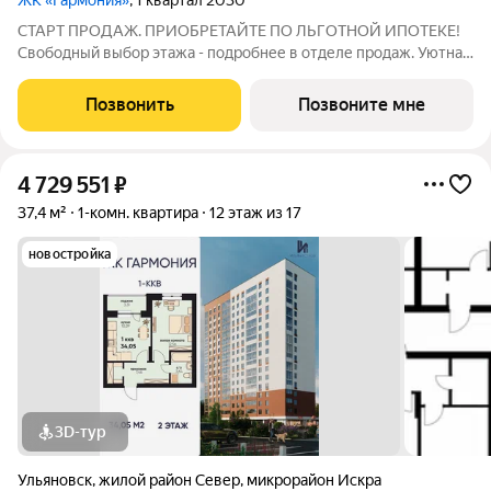
ЖК «Гармония»
, 1 квартал 2030
СТАРТ ПРОДАЖ. ПРИОБРЕТАЙТЕ ПО ЛЬГОТНОЙ ИПОТЕКЕ!
Свободный выбор этажа - подробнее в отделе продаж. Уютная
1к. квартира 34,98 м2 в ЖК «Гармония» идеальное решение для
тех, кто ценит комфорт и функциональность: продуманная
Позвонить
Позвоните мне
планировка достаточно места
4 729 551
₽
37,4 м²
1-комн. квартира
12 этаж из 17
новостройка
3D-тур
Ульяновск
,
жилой район Север
,
микрорайон Искра