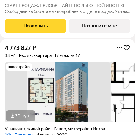
СТАРТ ПРОДАЖ. ПРИОБРЕТАЙТЕ ПО ЛЬГОТНОЙ ИПОТЕКЕ!
Свободный выбор этажа - подробнее в отделе продаж. Уютная
1к. квартира 34,05 м2 в ЖК «Гармония» идеальное решение для
тех, кто ценит комфорт и функциональность: продуманная
Позвонить
Позвоните мне
планировка достаточно места
4 773 827
₽
38 м²
1-комн. квартира
17 этаж из 17
новостройка
3D-тур
Ульяновск
,
жилой район Север
,
микрорайон Искра