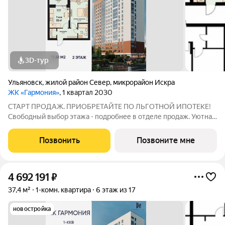
3D-тур
Ульяновск
,
жилой район Север
,
микрорайон Искра
ЖК «Гармония»
, 1 квартал 2030
СТАРТ ПРОДАЖ. ПРИОБРЕТАЙТЕ ПО ЛЬГОТНОЙ ИПОТЕКЕ!
Свободный выбор этажа - подробнее в отделе продаж. Уютная
1к. квартира 33,41 м2 в ЖК «Гармония» идеальное решение для
тех, кто ценит комфорт и функциональность: продуманная
Позвонить
Позвоните мне
планировка достаточно места
4 692 191
₽
37,4 м²
1-комн. квартира
6 этаж из 17
новостройка