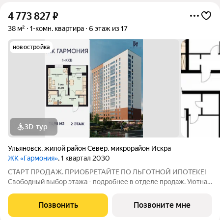
4 773 827
₽
38 м²
1-комн. квартира
6 этаж из 17
новостройка
3D-тур
Ульяновск
,
жилой район Север
,
микрорайон Искра
ЖК «Гармония»
, 1 квартал 2030
СТАРТ ПРОДАЖ. ПРИОБРЕТАЙТЕ ПО ЛЬГОТНОЙ ИПОТЕКЕ!
Свободный выбор этажа - подробнее в отделе продаж. Уютная
1к. квартира 34,98 м2 в ЖК «Гармония» идеальное решение для
тех, кто ценит комфорт и функциональность: продуманная
Позвонить
Позвоните мне
планировка достаточно места