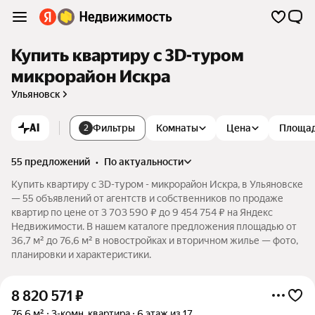
Купить квартиру c 3D-туром
микрорайон Искра
Ульяновск
AI
Фильтры
Комнаты
Цена
Площа
2
55 предложений
•
по актуальности
Купить квартиру c 3D-туром - микрорайон Искра, в Ульяновске
— 55 объявлений от агентств и собственников по продаже
квартир по цене от 3 703 590 ₽ до 9 454 754 ₽ на Яндекс
Недвижимости. В нашем каталоге предложения площадью от
36,7 м² до 76,6 м² в новостройках и вторичном жилье — фото,
планировки и характеристики.
8 820 571
₽
76,6 м²
3-комн. квартира
6 этаж из 17