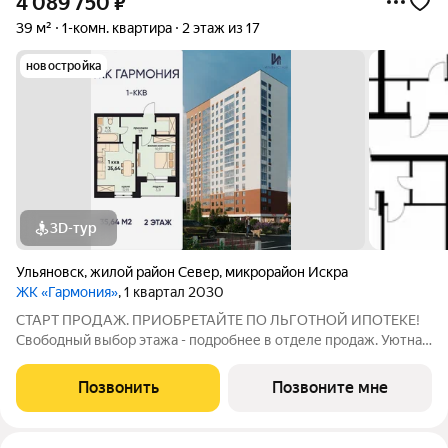
4 089 750
₽
39 м²
1-комн. квартира
2 этаж из 17
новостройка
3D-тур
Ульяновск
,
жилой район Север
,
микрорайон Искра
ЖК «Гармония»
, 1 квартал 2030
СТАРТ ПРОДАЖ. ПРИОБРЕТАЙТЕ ПО ЛЬГОТНОЙ ИПОТЕКЕ!
Свободный выбор этажа - подробнее в отделе продаж. Уютная
1к. квартира 35,64 м2 в ЖК «Гармония» идеальное решение для
тех, кто ценит комфорт и функциональность: продуманная
Позвонить
Позвоните мне
планировка достаточно места