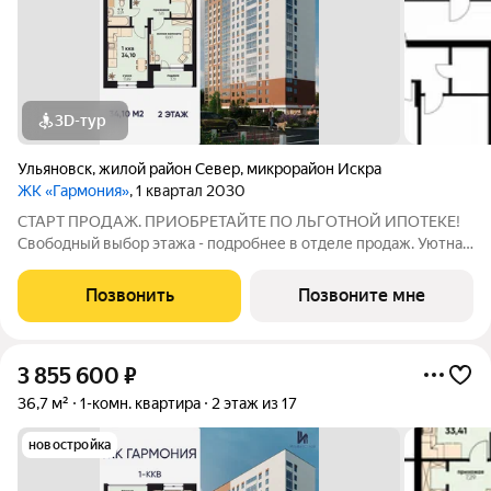
3D-тур
Ульяновск
,
жилой район Север
,
микрорайон Искра
ЖК «Гармония»
, 1 квартал 2030
СТАРТ ПРОДАЖ. ПРИОБРЕТАЙТЕ ПО ЛЬГОТНОЙ ИПОТЕКЕ!
Свободный выбор этажа - подробнее в отделе продаж. Уютная
1к. квартира 34,10 м2 в ЖК «Гармония» идеальное решение для
тех, кто ценит комфорт и функциональность: продуманная
Позвонить
Позвоните мне
планировка достаточно места
3 855 600
₽
36,7 м²
1-комн. квартира
2 этаж из 17
новостройка