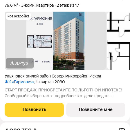
76,6 м²
3-комн. квартира
2 этаж из 17
новостройка
3D-тур
Ульяновск
,
жилой район Север
,
микрорайон Искра
ЖК «Гармония»
, 1 квартал 2030
СТАРТ ПРОДАЖ. ПРИОБРЕТАЙТЕ ПО ЛЬГОТНОЙ ИПОТЕКЕ!
Свободный выбор этажа - подробнее в отделе продаж.
Просторная 3к. квартира 73,42 кв. м в ЖК «Гармония» решение
для большой семьи, где каждому найдётся своё пространство:
Позвонить
Позвоните мне
отдельные комнаты для детей и