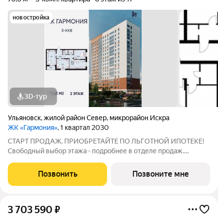
новостройка
3D-тур
Ульяновск
,
жилой район Север
,
микрорайон Искра
ЖК «Гармония»
, 1 квартал 2030
СТАРТ ПРОДАЖ. ПРИОБРЕТАЙТЕ ПО ЛЬГОТНОЙ ИПОТЕКЕ!
Свободный выбор этажа - подробнее в отделе продаж.
Просторная 3к. квартира 73,42 кв. м в ЖК «Гармония» решение
для большой семьи, где каждому найдётся своё пространство:
Позвонить
Позвоните мне
отдельные комнаты для детей и
3 703 590
₽