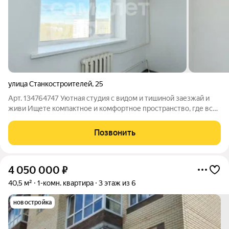
улица Станкостроителей
,
25
Арт. 134764747 Уютная студия с видом и тишиной заезжай и
живи Ищете компактное и комфортное пространство, где всё
под рукой? Эта студия идеальный вариант для старта или
выгодной инвестиции. С нами возможна ипотека от 12%. О
Позвонить
квартире:Квартира
4 050 000
₽
40,5 м²
1-комн. квартира
3 этаж из 6
новостройка