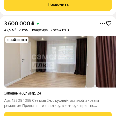
жилой комплекс комфорт-класса, что расположился в
Позвонить
географическом центре города на берегу реки Свияги.
3 600 000
₽
42,5 м²
2-комн. квартира
2 этаж из 3
онлайн показ
Западный бульвар
,
24
Арт. 135094085 Светлая 2-к с кухней-гостиной и новым
ремонтом Представьте квартиру, в которую приятно
возвращаться уже с порога. Здесь всё продумано от