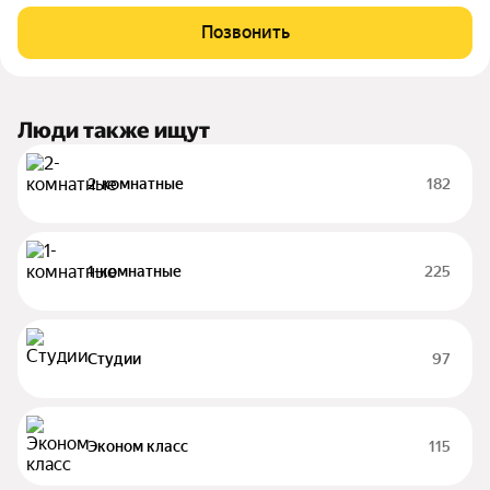
проект в одном из самых перспективных районов Ульяновска.
Здесь продумано всё для комфортной жизни: уютный зелёный
Позвонить
двор без машин,
Люди также ищут
2-комнатные
182
1-комнатные
225
Студии
97
Эконом класс
115