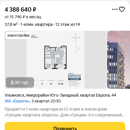
4 388 640
₽
от 15 746 ₽ в месяц
37,8 м²
1-комн. квартира
12 этаж из 14
новостройка
3D-тур
Ульяновск
,
микрорайон Юго-Западный
,
квартал Европа
,
44
ЖК «Европа»
, 3 квартал 2030
Продаётся 1-комн. квартира на 12 этаже в новом доме
«Греция» квартала «Европа». Дом «Греция» это современный
жилой проект в одном из самых перспективных районов
Ульяновска. Здесь продумано всё для комфортной жизни:
Позвонить