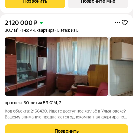
Позвонить
Позвоните мне
счетчики, заведен кабель для подключения
2 120 000
₽
30,7 м²
1-комн. квартира
5 этаж из 5
проспект 50-летия ВЛКСМ
,
7
Код объекта: 2158430. Ищете доступное жильё в Ульяновске?
Вашему вниманию предлагается однокомнатная квартира по
адресу: проспект 50-летия ВЛКСМ, 7. Эта квартира отличный
выбор для тех, кто ограничен в бюджете. Расположена на
Позвонить