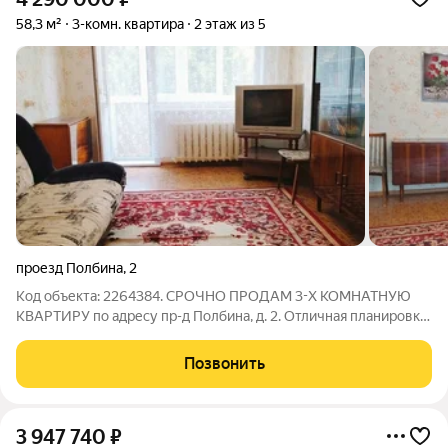
58,3 м²
3-комн. квартира
2 этаж из 5
проезд Полбина
,
2
Код объекта: 2264384. СРОЧНО ПРОДАМ 3-Х КОМНАТНУЮ
КВАРТИРУ по адресу пр-д Полбина, д. 2. Отличная планировка,
окна на две противоположные стороны, поэтому квартира
весь день наполнена солнечным светом.. Вся мебель и техника
Позвонить
остаются новым
3 947 740
₽