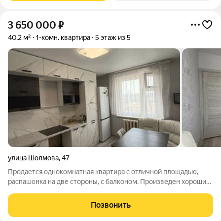
3 650 000
₽
40,2 м²
1-комн. квартира
5 этаж из 5
улица Шолмова
,
47
Продается однокомнатная квартира с отличной площадью,
распашонка на две стороны, с балконом. Произведен хороший
ремонт, бонус кухонный гарнитур почти новый и встроенная
мебель в прихожей. Хорошая локация дома, спокойный тихий
Позвонить
двор с парковкой у дома.