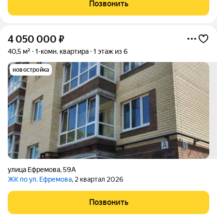
планировки до ощущения уюта, которое не нужно
Позвонить
«доделывать». Расположение Квартира находится в
4 050 000
₽
40,5 м²
1-комн. квартира
1 этаж из 6
новостройка
улица Ефремова
,
59А
ЖК по ул. Ефремова
, 2 квартал 2026
Позвонить