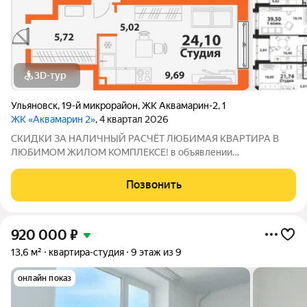
3D-тур
Ульяновск
,
19-й микрорайон
,
ЖК Аквамарин-2
,
1
ЖК «Аквамарин 2»
, 4 квартал 2026
СКИДКИ ЗА НАЛИЧНЫЙ РАСЧЁТ ЛЮБИМАЯ КВАРТИРА В
ЛЮБИМОМ ЖИЛОМ КОМПЛЕКСЕ! в объявлении
представлены фотографии шоурума с ремонтом от
застройщика АКВАМАРИН 2 - современный жилой комплекс
Позвонить
комфорт-класса, что расположился в географическом центре
города на
920 000
₽
13,6 м²
квартира-студия
9 этаж из 9
онлайн показ