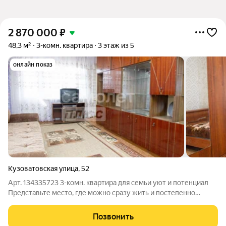
2 870 000
₽
48,3 м²
3-комн. квартира
3 этаж из 5
онлайн показ
Кузоватовская улица
,
52
Арт. 134335723 3-комн. квартира для семьи уют и потенциал
Представьте место, где можно сразу жить и постепенно
создавать интерьер своей мечты. Эта квартира именно такой
вариант: комфорт сегодня и возможности на завтра. О
Позвонить
квартире: Квартира