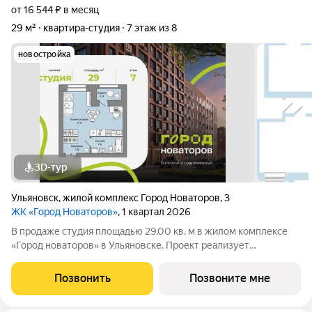
от 16 544 ₽ в месяц
29 м²
квартира-студия
7 этаж из 8
новостройка
3D-тур
Ульяновск
,
жилой комплекс Город Новаторов
,
3
ЖК «Город Новаторов»
, 1 квартал 2026
В продаже студия площадью 29.00 кв. м в жилом комплексе
«Город новаторов» в Ульяновске. Проект реализует
федеральный девелопер «Железно». «Город новаторов» -
масштабный жилой проект площадью 67 Га, созданный в
Позвонить
Позвоните мне
концепции 15-минутного города. Вся