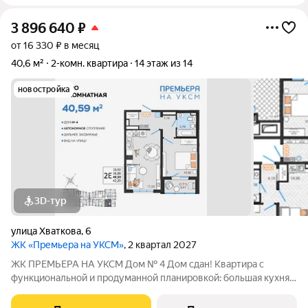
3 896 640
₽
от 16 330 ₽ в месяц
40,6 м²
2-комн. квартира
14 этаж из 14
новостройка
3D-тур
улица Хваткова
,
6
ЖК «Премьера на УКСМ»
, 2 квартал 2027
ЖК ПРЕМЬЕРА НА УКСМ Дом № 4 Дом сдан! Квартира с
функциональной и продуманной планировкой: большая кухня и
только полезные метры. Сдается в базовой отделке:
выполнена стяжка пола, лоджии остеклены, установлены