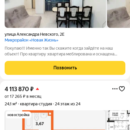
улица Александра Невского
,
2Е
Микрорайон «Новая Жизнь»
Покупаю!!! Именно так Вы скажите когда зайдёте на наш
объект! Про квартиру :квартира меблирована и оснащена
бытовой техникой, не требуется дополнительных затрат,
заходи и живи! просторная кухня-гостиная ремонт выполнен в
Позвонить
светлых тонах 4 этаж окна
4 113 870
₽
от 17 265 ₽ в месяц
24,1 м²
квартира-студия
24 этаж из 24
новостройка