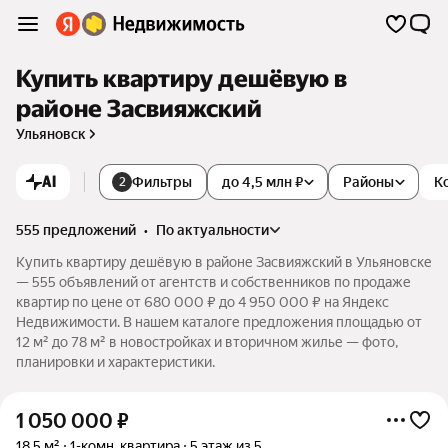
Купить квартиру дешёвую в
районе Засвияжский
Ульяновск
AI
Фильтры
до 4,5 млн ₽
Районы
К
2
555 предложений
•
по актуальности
Купить квартиру дешёвую в районе Засвияжский в Ульяновске
— 555 объявлений от агентств и собственников по продаже
квартир по цене от 680 000 ₽ до 4 950 000 ₽ на Яндекс
Недвижимости. В нашем каталоге предложения площадью от
12 м² до 78 м² в новостройках и вторичном жилье — фото,
планировки и характеристики.
1 050 000
₽
18,5 м²
1-комн. квартира
5 этаж из 5