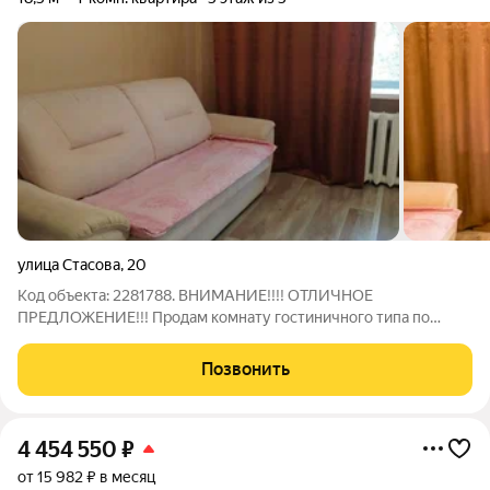
улица Стасова
,
20
Код объекта: 2281788. ВНИМАНИЕ!!!! ОТЛИЧНОЕ
ПРЕДЛОЖЕНИЕ!!! Продам комнату гостиничного типа по
адресу: ул. Стасова д.20. Общая площадь 18.5 кв.м. Квартира
чистая и аккуратная: заходи и живи. Полы не скрепят, окно
Позвонить
пластиковое с видом во двор. Поэтому
4 454 550
₽
от 15 982 ₽ в месяц