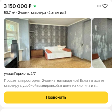
3 150 000
₽
53,7 м²
2-комн. квартира
2 этаж из 3
улица Горького
,
2/7
Продается просторная 2-комнатная квартира! Если вы ищете
квартиру с удобной планировкой, в доме из кирпича и в
районе, где всё необходимое находится в шаговой
доступности, обратите внимание на этот вариант. Квартира
Позвонить
общей площадью 53,7 м расположена