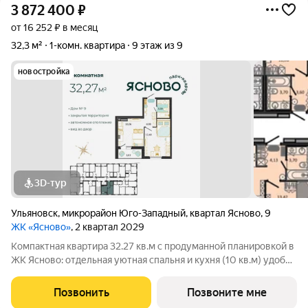
3 872 400
₽
от 16 252 ₽ в месяц
32,3 м²
1-комн. квартира
9 этаж из 9
новостройка
3D-тур
Ульяновск
,
микрорайон Юго-Западный
,
квартал Ясново
,
9
ЖК «Ясново»
, 2 квартал 2029
Компактная квартира 32.27 кв.м с продуманной планировкой в
ЖК Ясново: отдельная уютная спальня и кухня (10 кв.м) удобно
для жизни или инвестиций. О квартире: функциональная
планировка без лишних метров базовая отделка: стяжка пола,
Позвонить
Позвоните мне
установлены