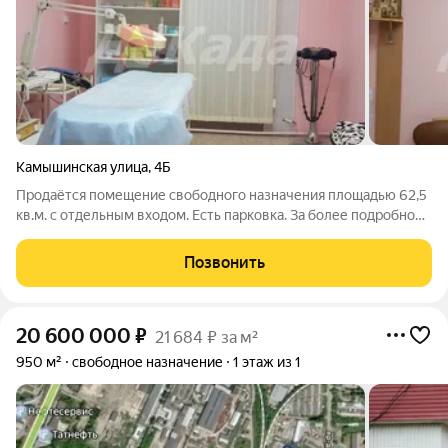
Камышинская улица
,
4Б
Продаётся помещение свободного назначения площадью 62,5
кв.м. с отдельным входом. Есть парковка. За более подробной
информацией позвоните по телефону, указанному в
объявлении, или напишите сообщение в любое удобное для
Позвонить
вас время.
20 600 000
₽
21 684 ₽ за м²
950 м²
свободное назначение
1 этаж из 1