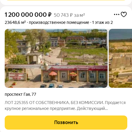
1 200 000 000
₽
50 743 ₽ за м²
23648,6 м²
производственное помещение
1 этаж из 2
проспект Гая
,
77
ЛОТ 225355 ОТ СОБСТВЕННИКА, БЕЗ КОМИССИИ. Продается
крупное региональное предприятие. Действующий
хладокомбинат и складской комплекс в г. Ульяновске
расположен на земельном уч-ке общей площадью - 53 468,2
Позвонить
кв.м Территория предприятия имеет замкнутый