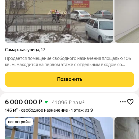
Самарская улица
,
17
Продаётся помещение свободного назначения площадью 105
кв. м. Находится на первом этаже с отдельным входом со
стороны ул. Камышинской. Есть запасной выход в подъезд. За
более подробной информацией позвоните по телефону,
Позвонить
указанному в объявлении, или
6 000 000
₽
41 096 ₽ за м²
146 м²
свободное назначение
1 этаж из 9
новостройка