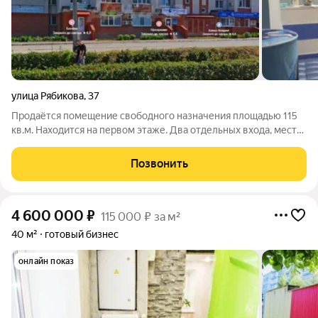
улица Рябикова
,
37
Продаётся помещение свободного назначения площадью 115
кв.м. Находится на первом этаже. Два отдельных входа, место
для вывески на фасаде. Рядом парковка. За более подробной
информацией позвоните по телефону, указанному в
Позвонить
объявлении, или напишите
4 600 000
₽
115 000 ₽ за м²
40 м²
готовый бизнес
онлайн показ