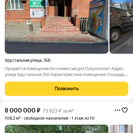
Хрустальная улица
,
35Б
Продаётся помещение без комиссии для Покупателя ! Aдрес:
улица Хрустальная 35б Характеристики помещения: Площадь
помещения полезная: 112 м Этаж: 1 Высота потолков: 2,6 м
Ремонт: Типовой Коммуникации: Центральные
Позвонить
(электричество, водоснабжение,
8 000 000
₽
73 923 ₽ за м²
108,2 м²
свободное назначение
1 этаж из 10