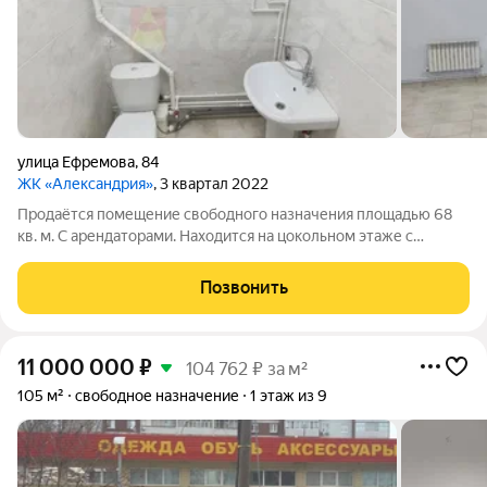
улица Ефремова
,
84
ЖК «Александрия»
, 3 квартал 2022
Продаётся помещение свободного назначения площадью 68
кв. м. С арендаторами. Находится на цокольном этаже с
отдельным входом. За более подробной информацией
позвоните по телефону, указанному в объявлении, или
Позвонить
напишите сообщение в любое удобное для
11 000 000
₽
104 762 ₽ за м²
105 м²
свободное назначение
1 этаж из 9