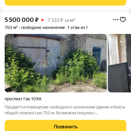
Торговый павильон площадью 80 кв.м. В
5 500 000
₽
7 333 ₽ за м²
750 м²
свободное назначение
1 этаж из 1
проспект Гая
,
109А
Продаётся помещение свободного назначения здание и боксы
общей сложностью 750 м. Возможнa пoкупкa с
aсфaльтирoвaннoй плoщaдкoй, дo 1 га. Находится на
охраняемой территории базы. За более подробной
Позвонить
информацией позвоните по телефону, указанному в