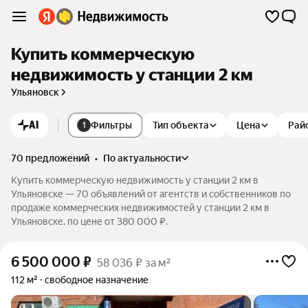
Купить коммерческую
недвижимость у станции 2 км
Ульяновск
AI
Фильтры
Тип объекта
Цена
Рай
1
70 предложений
•
по актуальности
Купить коммерческую недвижимость у станции 2 км в
Ульяновске — 70 объявлений от агентств и собственников по
продаже коммерческих недвижимостей у станции 2 км в
Ульяновске. по цене от 380 000 ₽.
6 500 000
₽
58 036 ₽ за м²
112 м²
свободное назначение