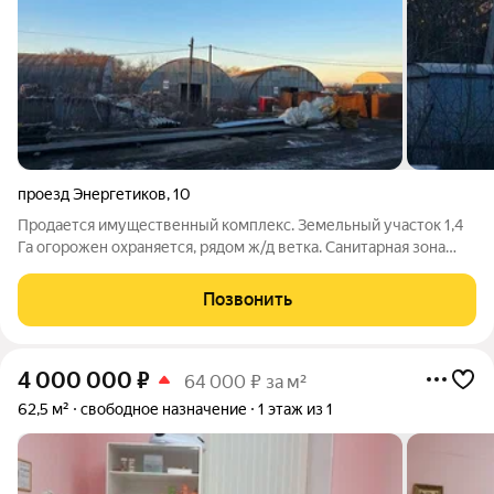
проезд Энергетиков
,
10
Продается имущественный комплекс. Земельный участок 1,4
Га огорожен охраняется, рядом ж/д ветка. Санитарная зона
300 метров. Эл мощность 360 кВт подключение по высокой
стороне. ГРПШ до 5,5 млн куб год. На территории
Позвонить
расположены ангары металлические,
4 000 000
₽
64 000 ₽ за м²
62,5 м²
свободное назначение
1 этаж из 1