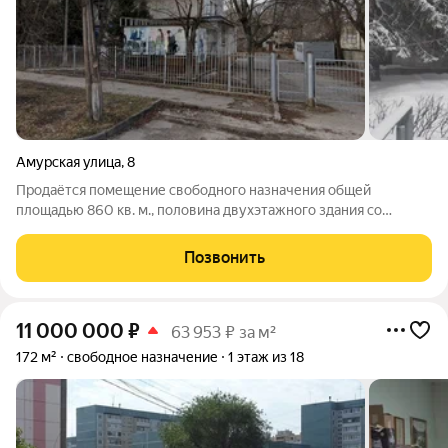
Амурская улица
,
8
Продаётся помещение свободного назначения общей
площадью 860 кв. м., половина двухэтажного здания со
складскими помещениями на территории Действующее
производство пошив одежды. Три отдельных входа и общий.
Позвонить
Огороженная тeрpитopия, парковка на 20
11 000 000
₽
63 953 ₽ за м²
172 м²
свободное назначение
1 этаж из 18