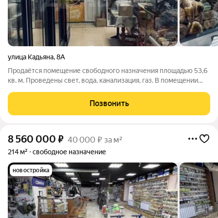
улица Кадьяна
,
8А
Продаётся помещение свободного назначения площадью 53,6
кв. м. Проведены свет, вода, канализация, газ. В помещении
два арендатора. Два входа. Рядом парковка. За более
подробной информацией позвоните по телефону, указанному
Позвонить
в объявлении, или напишите
8 560 000
₽
40 000 ₽ за м²
214 м²
свободное назначение
новостройка