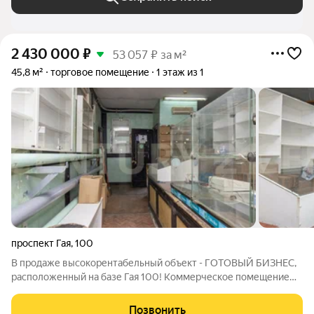
2 430 000
₽
53 057 ₽ за м²
45,8 м²
торговое помещение
1 этаж из 1
проспект Гая
,
100
В продаже высокорентабельный объект - ГОТОВЫЙ БИЗНЕС,
расположенный на базе Гая 100! Коммерческое помещение
для торговли со складом для товара, расположено на
раскрученной оптовой торговой базе. Описание объекта:
Позвонить