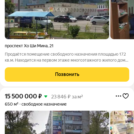
проспект Хо Ши Мина
,
21
Продаётся помещение свободного назначения площадью 172
кв.м. Находится на первом этаже многоэтажного жилого дома.
Отдельный вход, есть запасной выход. Санузел, холодная и
горячая вода, 220/380v. Здание расположено на первой линии
Позвонить
автодороги, в жилом
15 500 000
₽
23 846 ₽ за м²
650 м²
свободное назначение