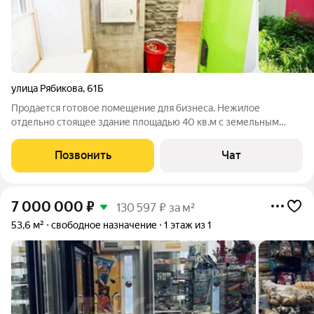
улица Рябикова
,
61Б
Продается готовое помещение для бизнеса. Нежилое
отдельно стоящее здание площадью 40 кв.м с земельным
участком 225 кв.м В здании находится просторное помещение
с прихожей, две комнаты и отдельно санузел. Сделан
Позвонить
Чат
качественный ремонт во всех помещениях:
7 000 000
₽
130 597 ₽ за м²
53,6 м²
свободное назначение
1 этаж из 1