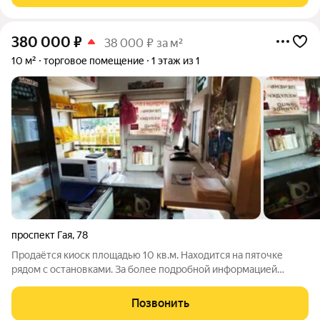
380 000
₽
38 000 ₽ за м²
10 м²
торговое помещение
1 этаж из 1
проспект Гая
,
78
Продаётся киоск площадью 10 кв.м. Находится на пяточке
рядом с остановками. За более подробной информацией
позвоните по телефону, указанному в объявлении, или
напишите сообщение в любое удобное для вас время.
Позвонить