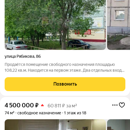
улица Рябикова
,
86
Продаётся помещение свободного назначения площадью
108,22 кв.м. Находится на первом этаже. Два отдельных входа.
Рядом Детские сады, Гимназия, Поликлиника. За более
подробной информацией позвоните по телефону, указанному
Позвонить
в объявлении, или напишите
4 500 000
₽
60 811 ₽ за м²
74 м²
свободное назначение
1 этаж из 18