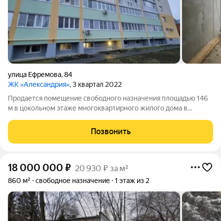
улица Ефремова
,
84
ЖК «Александрия»
, 3 квартал 2022
Продается помещение свободного назначения площадью 146
м в цокольном этаже многоквартирного жилого дома в
густонаселенном районе Дальнего Засвияжья по ул.
Ефремова, д.84. Помещение отлично подойдет для старта
Позвонить
вашего бизнеса или расширения уже
18 000 000
₽
20 930 ₽ за м²
860 м²
свободное назначение
1 этаж из 2