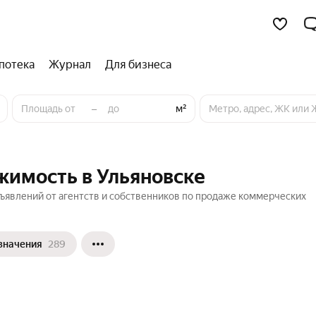
потека
Журнал
Для бизнеса
–
м²
имость в Ульяновске
явлений от агентств и собственников по продаже коммерческих
значения
289