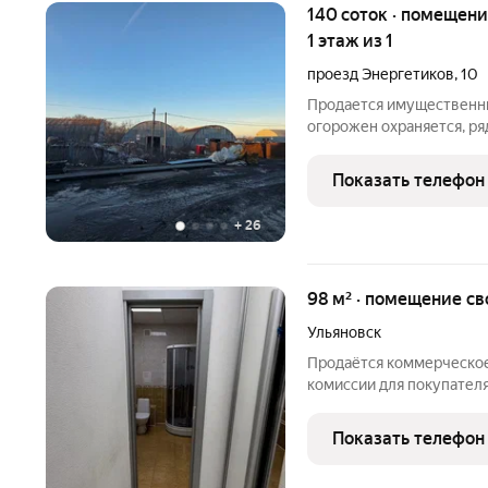
140 соток · помещение свободного назначения ·
1 этаж из 1
проезд Энергетиков
,
10
Продается имущественны
огорожен охраняется, ря
метров. Эл мощность 36
ГРПШ до 5,5 млн куб год
Показать телефон
металлические,
+
26
98 м² · помещение св
Ульяновск
Продаётся коммерческое
комиссии для покупателя!
Характеристики помещени
потолков: 2,8 м Тип пом
Показать телефон
назначения Ремонт: