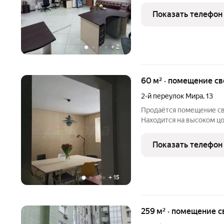
потолков: 3 м Ремонт: С
Показать телефон
современный ремонт.
+
2
60 м² · помещение с
2-й переулок Мира
,
13
Продаётся помещение св
Находится на высоком ц
всем вопросам звоните 
или напишите сообщение
Показать телефон
+
15
259 м² · помещение 