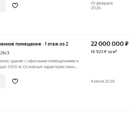
 в любое удобное для вас время.
10 февраля
2026
22 000 000
₽
венное помещение · 1 этаж из 2
16 923 ₽ за м²
,
25с3
нное здание с офисными помещениями и
ью 1300 м. Основные характеристики:
твенное помещение Общая площадь: 1300
ания (отапливаемая): 800 м Площадь
4 июля 2026