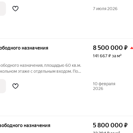
делан новый качественный и
7 июля 2026
8 500 000
₽
вободного назначения
141 667 ₽ за м²
ободного назначения, площадью 60 кв.м.
окольном этаже с отдельным входом. По
по телефону указанному в объявлении
 в любое удобное для вас время.
10 февраля
2026
5 800 000
₽
свободного назначения