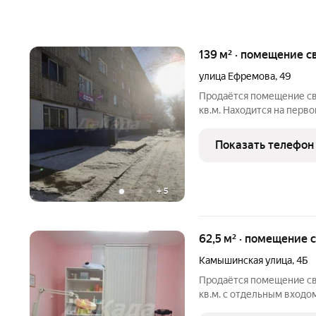
139 м² · помещение с
улица Ефремова
,
49
Продаётся помещение св
кв.м. Находится на перв
подробной информацией 
объявлении, или напиши
Показать телефон
время.
+
5
62,5 м² · помещение 
Камышинская улица
,
4Б
Продаётся помещение св
кв.м. с отдельным входом
информацией позвоните 