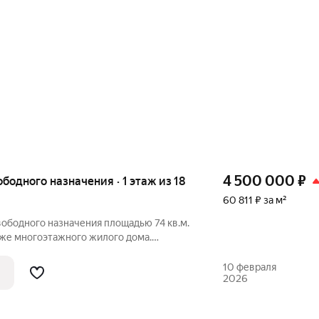
4 500 000
₽
ободного назначения · 1 этаж из 18
60 811 ₽ за м²
ободного назначения площадью 74 кв.м.
аже многоэтажного жилого дома.
ячая вода, 220/380v. Здание расположено
оги, в жилом массиве с необходимой
10 февраля
2026