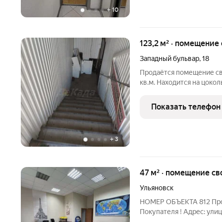
+
10
123,2 м² · помещени
Западный бульвар
,
18
Продаётся помещение св
кв.м. Находится на цоко
более подробной информ
указанному в объявлени
Показать телефон
удобное для вас время.
+
3
47 м² · помещение св
Ульяновск
НОМЕР ОБЪЕКТА 812 Про
Покупателя ! Aдрес: ули
помещения: Площадь пом