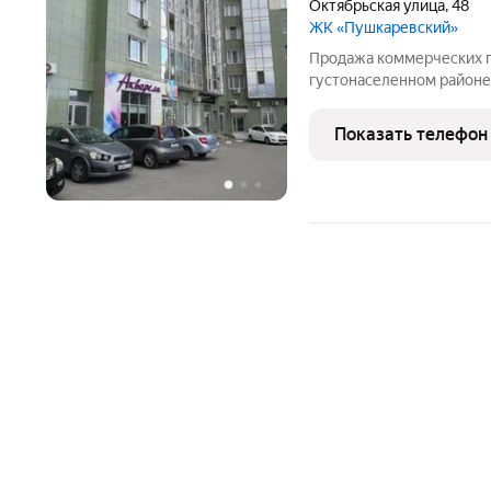
Октябрьская улица
,
48
ЖК «Пушкаревский»
Продажа коммерческих 
густонаселенном районе.
подвальные помещения с 
отдельных входа - Испол
Показать телефон
система хранения для