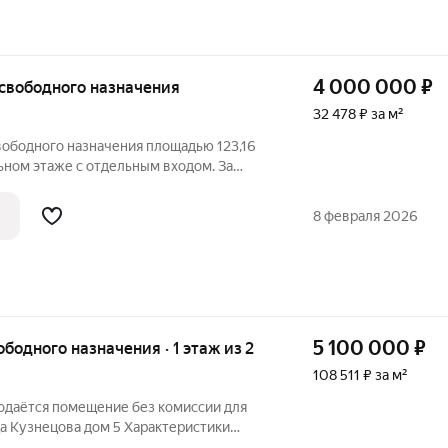
4 000 000
₽
е свободного назначения
32 478 ₽ за м²
ободного назначения площадью 123,16
льном этаже с отдельным входом. За
ацией позвоните по телефону,
и, или напишите сообщение в любое
8 февраля 2026
5 100 000
₽
ободного назначения · 1 этаж из 2
108 511 ₽ за м²
даётся помещение без комиссии для
ца Кузнецова дом 5 Характеристики
ещения полезная: 47 м Этаж: 1 Высота