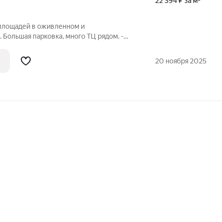
22 394 ₽ за м²
площадей в оживленном и
 Большая парковка, много ТЦ рядом. -
высотой потолка 4,5 метра - два
ьзование возможно различное: спортзал,
20 ноября 2025