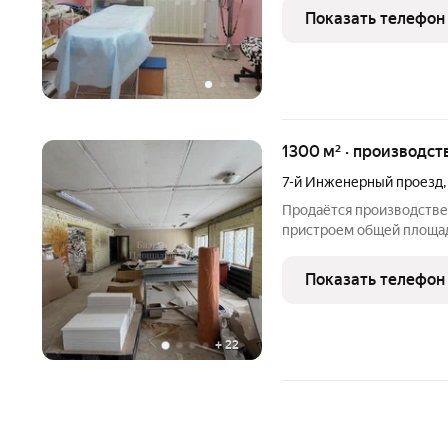
или напишите сообщение
Показать телефон
1300 м² · производст
7-й Инженерный проезд
Продаётся производстве
пристроем общей площад
Тип объекта: производс
м Площадь основного зд
Показать телефон
пристроя
+
22