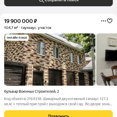
19 900 000
₽
104,7 м²
таунхаус, участок
онлайн показ
бульвар Военных Строителей
,
2
Код объекта: 2164338. Шикарный двухэтажный танхаус 127,3
кв.м. + теплый пристрой с выходом в свой сад . Во дворе зона
отдыха с мангалом, подсобное помещение. В экологически
чистом районе, где нет ни шума, ни городской суеты. В
Позвонить