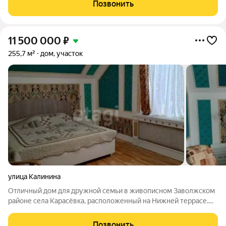
не возникнет дом 9+ этажей! В строительстве применены
Позвонить
новейшие технологии и материалы
11 500 000
₽
255,7 м²
дом, участок
улица Калинина
Отличный дом для дружной семьи в живописном Заволжском
районе села Карасёвка, расположенный на Нижней террасе.
Дом построен в 2021 году из качественных керамзито-
бетонных блоков, выполнен в южном архитектурном стиле и
Позвонить