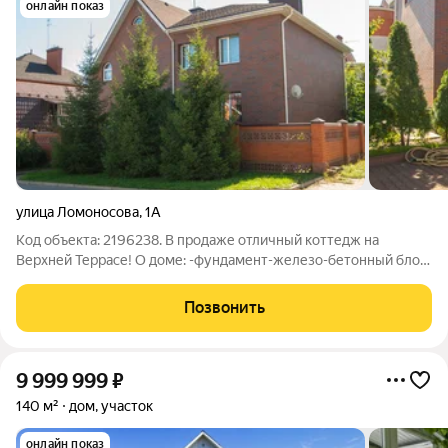
онлайн показ
улица Ломоносова
,
1А
Код объекта: 2196238. В продаже отличный коттедж нa
Верхней Террасе! О доме: -фундамент-железо-бетонный блок;
-цокольный этаж - из красного кирпича; -стены: силикатный
белый кирпич + обложены фасадной термопанель с немецкой
Позвонить
керамической плиткой
9 999 999
₽
140 м²
дом, участок
онлайн показ