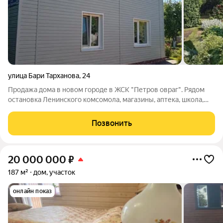
улица Бари Тарханова
,
24
Продажа дома в новом городе в ЖСК "Петров овраг". Рядом
остановка Ленинского комсомола, магазины, аптека, школа,
детский сад. Участок ухоженный 6 сот. + 1,5 сотки зелёная зона
для парковки, насаждений, автонавесов и пр. Улица
Позвонить
асфальтированная.
20 000 000
₽
187 м²
дом, участок
онлайн показ