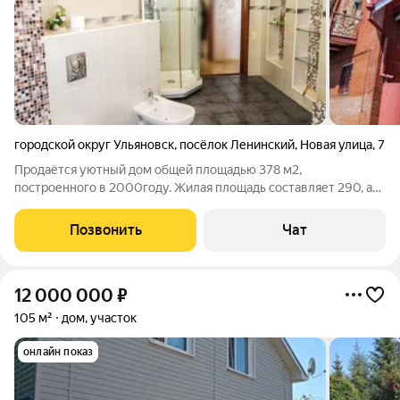
городской округ Ульяновск
,
посёлок Ленинский
,
Новая улица
,
7
Продаётся уютный дом общей площадью 378 м2,
построенного в 2000году. Жилая площадь составляет 290, а
кухня занимает 25 м2. В доме выполнен дизайнерский ремонт,
что позволит новым владельцам сразу заехать и обустроиться
Позвонить
Чат
без дополнительных вложений. Из
12 000 000
₽
105 м²
дом, участок
онлайн показ