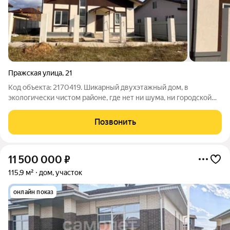
Пражская улица
,
21
Код объекта: 2170419. Шикарный двухэтажный дом, в
экологически чистом районе, где нет ни шума, ни городской
суеты. В благоустроенном пос. Дружба. Внутри дом в
строительном варианте на участке 4,87 соток, общей
Позвонить
площадью 126,8 кв.м с продуманной
11 500 000
₽
115,9 м²
дом, участок
онлайн показ