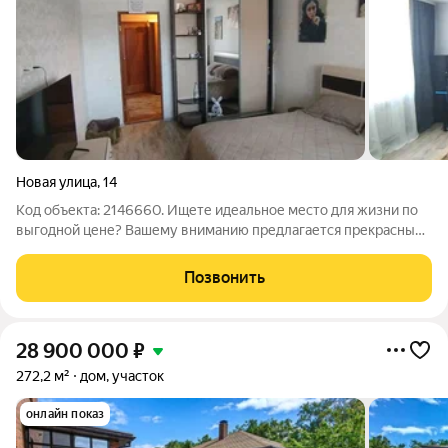
Новая улица
,
14
Код объекта: 2146660. Ищете идеальное место для жизни по
выгодной цене? Вашему вниманию предлагается прекрасный
дом в городской черте. Тихий уголок Верхней Террасы,
близость лесопарковой зоны делает проживание
Позвонить
комфортным. Построенный из бревен и
28 900 000
₽
272,2 м²
дом, участок
онлайн показ