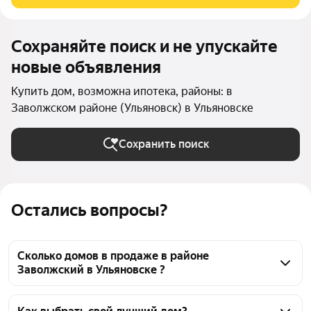
внутренней отделке по вашему вкусу. Стены из
Сохраняйте поиск и не упускайте
новые объявления
Купить дом, возможна ипотека, районы: в
Заволжском районе (Ульяновск) в Ульяновске
Сохранить поиск
Остались вопросы?
Сколько домов в продаже в районе
Заволжский в Ульяновске ?
На Яндекс Недвижимости в продаже в районе 
Заволжский в Ульяновске 46 домов, из них 2 