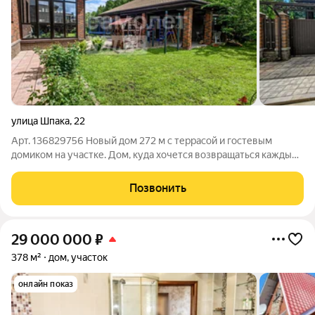
улица Шпака
,
22
Арт. 136829756 Новый дом 272 м с террасой и гостевым
домиком на участке. Дом, куда хочется возвращаться каждый
день. Этот современный дом в Заволжском районе создан
именно для комфортной семейной жизни просторной,
Позвонить
эргономичный и по-настоящему
29 000 000
₽
378 м²
дом, участок
онлайн показ