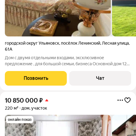
городской округ Ульяновск
,
посёлок Ленинский
,
Лесная улица
,
61А
Дом с двумя отдельными входами, эксклюзивное
предложение , для большой семьи, бизнеса Основной дом 12
на 12 Гостевой 55 м Из клеевого бруса Подробная информация
по телефону
Позвонить
Чат
10 850 000
₽
220 м²
дом, участок
онлайн показ