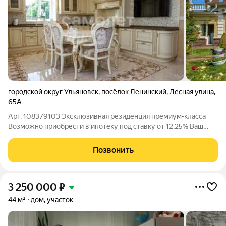
городской округ Ульяновск
,
посёлок Ленинский
,
Лесная улица
,
65А
Арт. 108379103 Эксклюзивная резиденция премиум-класса
Возможно приобрести в ипотеку под ставку от 12,25% Ваш
личный роскошный дом, где безупречный аристократический
стиль встречается с высококачественными материалами и
Позвонить
первоклассным оборудованием.
3 250 000
₽
44 м²
дом, участок