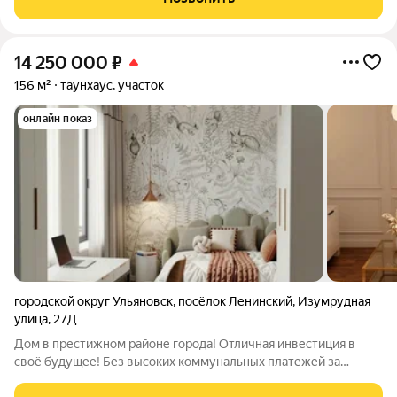
благоустроенном месте,
14 250 000
₽
156 м²
таунхаус, участок
онлайн показ
городской округ Ульяновск
,
посёлок Ленинский
,
Изумрудная
улица
,
27Д
Дом в престижном районе города! Отличная инвестиция в
своё будущее! Без высоких коммунальных платежей за
услуги, которых не получаете! Район, в котором рядом с вами