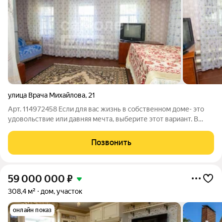
улица Врача Михайлова
,
21
Арт. 114972458 Если для вас жизнь в собственном доме- это
удовольствие или давняя мечта, выберите этот вариант. В
продаже дом в Заволжском районе, в самом центре Верхней
Террасы. Здесь сочетается прелесть загородной жизни и
Позвонить
городская цивилизация.
59 000 000
₽
308,4 м²
дом, участок
онлайн показ