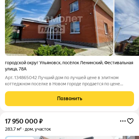
городской округ Ульяновск
,
посёлок Ленинский
,
Фестивальная
улица
,
78А
Арт. 134865042 Лучший дом по лучшей цене в элитном
коттеджном поселке в Новом городе продается по цене
земельного участка! Уютный кирпичный коттедж в посёлке
Ленинский, рядом с лесом и рекой Волгой. Возможен обмен на
Позвонить
квартиры. С нами возможна ипотека
17 950 000
₽
283,7 м²
дом, участок