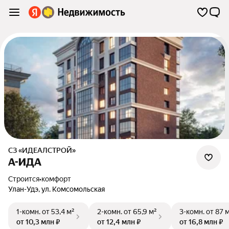
СЗ «ИДЕАЛСТРОЙ»
А-ИДА
Строится
•
комфорт
Улан-Удэ
,
ул. Комсомольская
1-комн.
от 53,4 м²
2-комн.
от 65,9 м²
3-комн.
от 87 
от 10,3 млн ₽
от 12,4 млн ₽
от 16,8 млн ₽