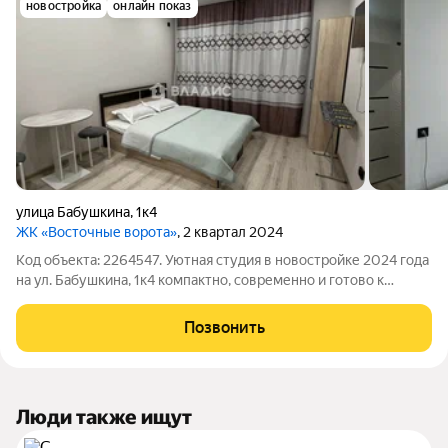
новостройка
онлайн показ
улица Бабушкина
,
1к4
ЖК «Восточные ворота»
, 2 квартал 2024
Код объекта: 2264547. Уютная студия в новостройке 2024 года
на ул. Бабушкина, 1к4 компактно, современно и готово к
заезду. Окна во двор, балкон и продуманная планировка
создают ощущение уюта и защищённости прямо в городе.
Позвонить
Небольшая, но
Люди также ищут