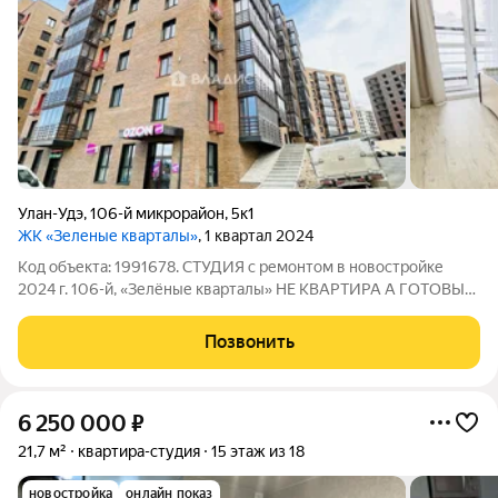
Улан-Удэ
,
106-й микрорайон
,
5к1
ЖК «Зеленые кварталы»
, 1 квартал 2024
Код объекта: 1991678. СТУДИЯ с ремонтом в новостройке
2024 г. 106-й, «Зелёные кварталы» НЕ КВАРТИРА А ГОТОВЫЙ
КЛЮЧ К САМОСТОЯТЕЛЬНОЙ ЖИЗНИ В САМОМ МОДНОМ
РАЙОНЕ! Только сданный дом (2024 г.) в престижном проекте
Позвонить
«Зелёные кварталы» (106-й
6 250 000
₽
21,7 м²
квартира-студия
15 этаж из 18
новостройка
онлайн показ