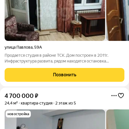
улица Павлова
,
59А
Продается студия в районе ТСК. Дом построен в 2011г.
Инфраструктура развита, рядом находятся остановка
общественного транспорта, аптеки, супермаркеты,
стоматология и т.д. В квартире выполнен косметический
Позвонить
ремонт, позволит новым обладателям сделать
4 700 000
₽
24,4 м²
квартира-студия
2 этаж из 5
новостройка