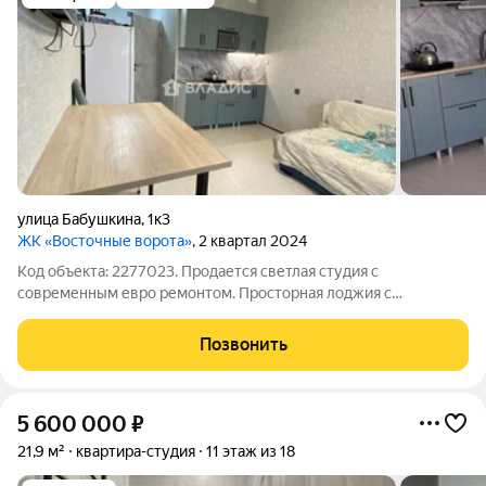
улица Бабушкина
,
1к3
ЖК «Восточные ворота»
, 2 квартал 2024
Код объекта: 2277023. Продается светлая студия с
современным евро ремонтом. Просторная лоджия с
панорамным видом на город и улицу. Из окон открывается
живописный вид на окрестности. В квартире установлены
Позвонить
шкафы и холодильник, есть стиральная машина.
5 600 000
₽
21,9 м²
квартира-студия
11 этаж из 18