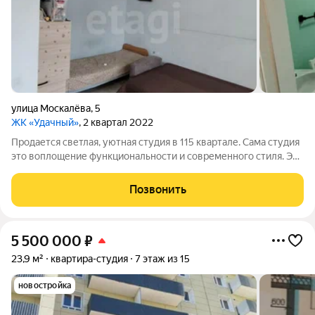
улица Москалёва
,
5
ЖК «Удачный»
, 2 квартал 2022
Продается светлая, уютная студия в 115 квартале. Сама студия
это воплощение функциональности и современного стиля. Это
идеальный вариант для молодой пары, студента или
профессионала, ценящего комфорт и мобильность. Здесь всё
Позвонить
создано для вашего
5 500 000
₽
23,9 м²
квартира-студия
7 этаж из 15
новостройка