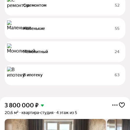
С ремонтом
52
Маленькие
55
Монолитный
24
В ипотеку
63
3 800 000
₽
20,6 м²
квартира-студия
4 этаж из 5