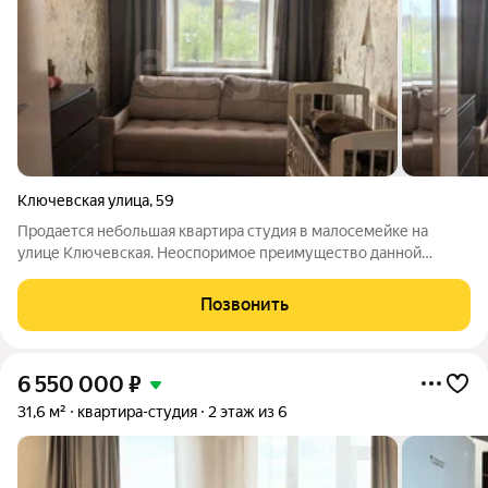
Ключевская улица
,
59
Продается небольшая квартира студия в малосемейке на
улице Ключевская. Неоспоримое преимущество данной
жилплощади ее местоположение. Район с прекрасной
инфраструктурой, с отличной транспортной доступностью , с
Позвонить
большим количеством социальных объектов.
6 550 000
₽
31,6 м²
квартира-студия
2 этаж из 6