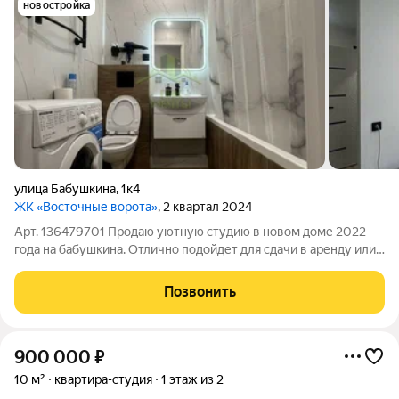
новостройка
улица Бабушкина
,
1к4
ЖК «Восточные ворота»
, 2 квартал 2024
Арт. 136479701 Продаю уютную студию в новом доме 2022
года на бабушкина. Отлично подойдет для сдачи в аренду или
жилья свободным необремененным людям. Транспортная
доступность, магазины, школы, сады. Студия фитнеса, салоны
Позвонить
красоты, химчистка,
900 000
₽
10 м²
квартира-студия
1 этаж из 2