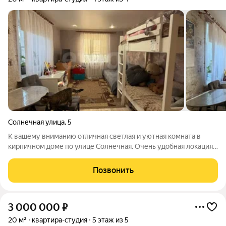
Солнечная улица
,
5
К вашему вниманию отличная светлая и уютная комната в
кирпичном доме по улице Солнечная. Очень удобная локация
Саяны, рядом остановка, множество магазинов и
супермаркетов, так же абсолютно все значимые объекты
Позвонить
инфраструктуры, а именно поликлиники,
3 000 000
₽
20 м²
квартира-студия
5 этаж из 5