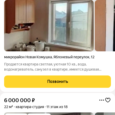
микрорайон Новая Комушка
,
Яблоневый переулок
,
12
Продается квартира светлая, уютная 10 кв., вода,
водонагреватель, санузел в квартире, имеется душевая
кабина. Квартира расположена в доступном месте с развитой
инфраструктурой, 3 минуты пешком до остановки, в шаговой
Позвонить
доступности детский сад, школа.
6 000 000
₽
22 м²
квартира-студия
11 этаж из 18