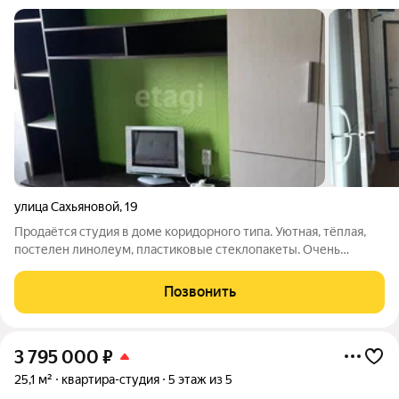
улица Сахьяновой
,
19
Продаётся студия в доме коридорного типа. Уютная, тёплая,
постелен линолеум, пластиковые стеклопакеты. Очень
экономна в содержании. В квартире остаётся вся мебель и
техника: холодильник 2 ух камерный, машинка -автомат.
Позвонить
микроволновая печь ,электропечь
3 795 000
₽
25,1 м²
квартира-студия
5 этаж из 5