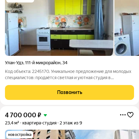
Улан-Удэ
,
111-й микрорайон
,
34
Код объекта: 2245170. Уникальное предложение для молодых
специалистов: продаётся светлая и уютная студия в
динамично развивающемся районе Улан-Удэ. Квартира
расположена по адресу: 111-й микрорайон, дом 34. Квартира
Позвонить
площадью 25,1 кв. м на втором этаже
4 700 000
₽
23,4 м²
квартира-студия
2 этаж из 9
новостройка