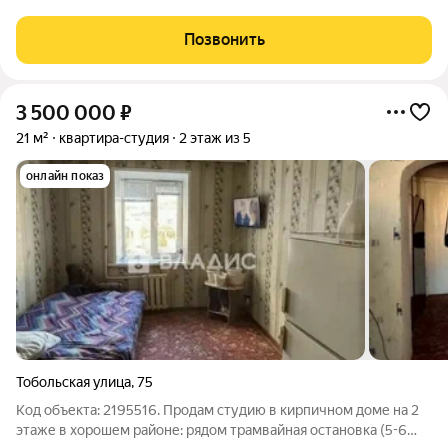
Республика Бурятия, Улан-Удэ, 115-й микрорайон, 8. Квартира
на четвёртом этаже пятиэтажного дома, общая площадь
Позвонить
составляет 24,7 кв. м В
3 500 000
₽
21 м²
квартира-студия
2 этаж из 5
онлайн показ
Тобольская улица
,
75
Код объекта: 2195516. Продам студию в кирпичном доме на 2
этаже в хорошем районе: рядом трамвайная остановка (5-6