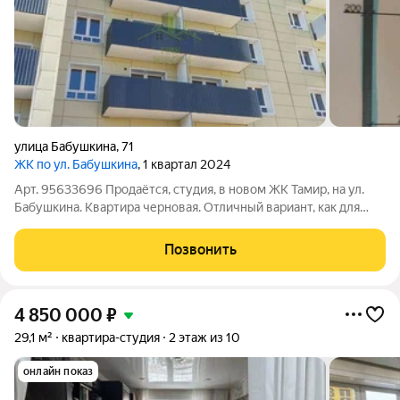
улица Бабушкина
,
71
ЖК по ул. Бабушкина
, 1 квартал 2024
Арт. 95633696 Продаётся, студия, в новом ЖК Тамир, на ул.
Бабушкина. Квартира черновая. Отличный вариант, как для
проживания, так и для инвестиций. Развитая инфраструктура,
детский сад, школа 35, городская поликлиника 2, остановки
Позвонить
общественного
4 850 000
₽
29,1 м²
квартира-студия
2 этаж из 10
онлайн показ