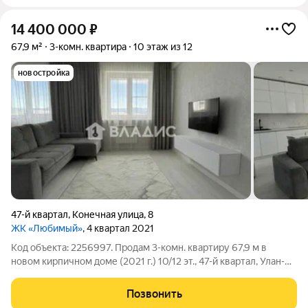
14 400 000
₽
67,9 м²
3-комн. квартира
10 этаж из 12
новостройка
47-й квартал
,
Конечная улица
,
8
ЖК «Любимый»
, 4 квартал 2021
Код объекта: 2256997. Продам 3-комн. квартиру 67,9 м в
новом кирпичном доме (2021 г.) 10/12 эт., 47-й квартал, Улан-
Удэ Изолированные комнаты (50 м), кухня 12 м, высокие
потолки 2,85 м, окна на улицу, балкон. Дом кирпичный, ж/б
Позвонить
перекрытия,