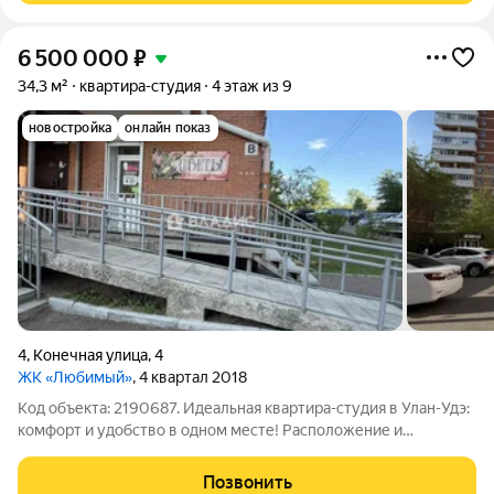
6 500 000
₽
34,3 м²
квартира-студия
4 этаж из 9
новостройка
онлайн показ
4
,
Конечная улица
,
4
ЖК «Любимый»
, 4 квартал 2018
Код объекта: 2190687. Идеальная квартира-студия в Улан-Удэ:
комфорт и удобство в одном месте! Расположение и
инфраструктура: Квартира находится по адресу: Республика
Бурятия, Улан-Удэ, 47-й квартал, Конечная улица, 4. Это
Позвонить