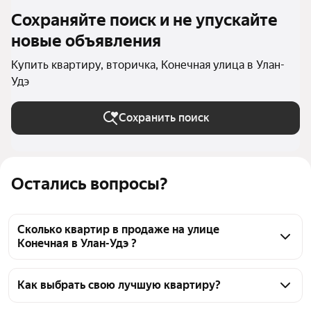
Сохраняйте поиск и не упускайте
новые объявления
Купить квартиру, вторичка, Конечная улица в Улан-
Удэ
Сохранить поиск
Остались вопросы?
Сколько квартир в продаже на улице
Конечная в Улан-Удэ ?
На Яндекс Недвижимости в продаже на улице 
Конечная в Улан-Удэ 36 квартир, из них 36 
Как выбрать свою лучшую квартиру?
объявлений от агентств
Чтобы купить квартиру на вторичном рынке на 