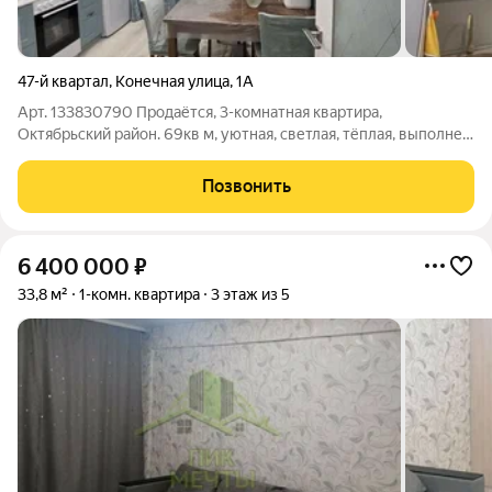
47-й квартал
,
Конечная улица
,
1А
Арт. 133830790 Продаётся, 3-комнатная квартира,
Октябрьский район. 69кв м, уютная, светлая, тёплая, выполнен
евроремонт, 2 санузла, 1совмещённый. Квартира распашонка,
2 лоджии. Развитая инфраструктура дома, остановка
Позвонить
общественного транспорта,
6 400 000
₽
33,8 м²
1-комн. квартира
3 этаж из 5