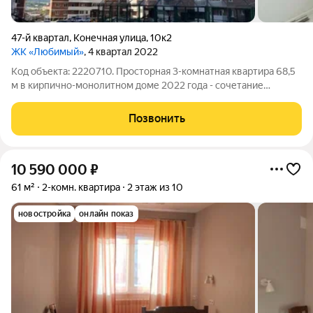
47-й квартал
,
Конечная улица
,
10к2
ЖК «Любимый»
, 4 квартал 2022
Код объекта: 2220710. Просторная 3-комнатная квартира 68,5
м в кирпично-монолитном доме 2022 года - сочетание
продуманной планировки, качественного ремонта и реальной
готовности к проживанию. Низкий второй этаж в 12-этажном
Позвонить
доме обеспечивает удобный
10 590 000
₽
61 м²
2-комн. квартира
2 этаж из 10
новостройка
онлайн показ