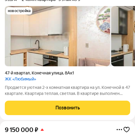
новостройка
47-й квартал
,
Конечная улица
,
8Ак1
ЖК «Любимый»
Продается уютная 2-х комнатная квартира на ул. Конечной в 47
квартале. Квартира теплая, светлая. В квартире выполнен
современный ремонт, использованы только качественные
материалы. Планировка очень удобная - просторные комнаты,
Позвонить
гардеробная,
9 150 000
₽