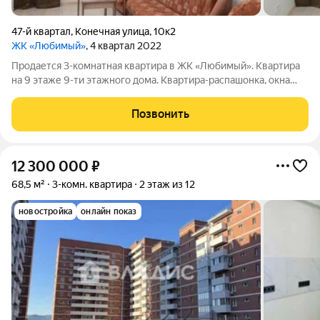
47-й квартал
,
Конечная улица
,
10к2
ЖК «Любимый»
, 4 квартал 2022
Продается 3-комнатная квартира в ЖK «Любимый». Квартира
на 9 этаже 9-ти этажного дома. Квартира-распашонка, окна
выходят на двe сторoны дома, очень удобная планировка.
Раздельные, не проходные комнаты, раздельный санузел,
Позвонить
балкон. Район с развитой
12 300 000
₽
68,5 м²
3-комн. квартира
2 этаж из 12
новостройка
онлайн показ