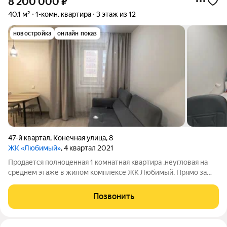
8 200 000
₽
40,1 м²
1-комн. квартира
3 этаж из 12
новостройка
онлайн показ
47-й квартал
,
Конечная улица
,
8
ЖК «Любимый»
, 4 квартал 2021
Продается полноценная 1 комнатная квартира ,неугловая на
среднем этаже в жилом комплексе ЖК Любимый. Прямо за
домом детский сад Калинка, через дорогу одна из лучших
школ в 47 квартале, школа 49. Рядом с трамвайной линией и
Позвонить
остановкой маршрутного