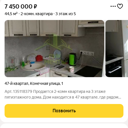
7 450 000
₽
44,5 м²
2-комн. квартира
3 этаж из 5
47-й квартал
,
Конечная улица
,
1
Арт. 135118379 Продается 2-комн квартира на 3 этаже
пятиэтажного дома. Дом находится в 47 квартале, где рядом
находятся д/с Калинка, школа 49, Дом творчества
октябрьского р-на. Магазины и аптеки, трамвайная и
Позвонить
маршрутная остановки, ДРКБ и БСМП в