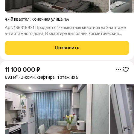
47-й квартал
,
Конечная улица
,
1А
Арт. 136316931 Продается 1-комнатная квартира на 3-м этаже
5-ти этажного дома. В квартире выполнен косметический
ремонт, потолки натяжные, балкон застеклен. Гардеробная и
шкаф в прихожей остаются новым хозяевам. Остальная
Позвонить
мебель по договоренности.
11 100 000
₽
69,1 м²
3-комн. квартира
1 этаж из 5