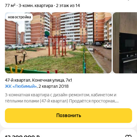
77 м²
3-комн. квартира
2 этаж из 14
новостройка
47-й квартал
,
Конечная улица
,
7к1
ЖК «Любимый»
, 2 квартал 2018
3-комнатная квартира с дизайн-ремонтом, кабинетом и
тёплыми полами (47-й квартал) Продаётся просторная,
полностью готовая к проживанию 3-комнатная квартира
площадью 77 кв.м. в одном из самых престижных и развитых
Позвонить
районов Улан-Удэ! Идеал для тех, кто