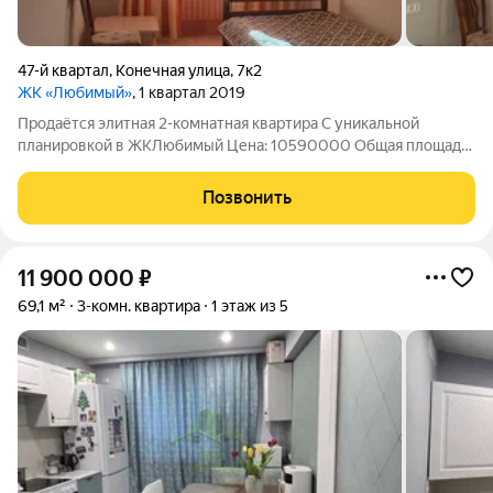
47-й квартал
,
Конечная улица
,
7к2
ЖК «Любимый»
, 1 квартал 2019
Продаётся элитная 2-комнатная квартира С уникальной
планировкой в ЖКЛюбимый Цена: 10590000 Общая площадь:
61,8 кв.м. Этаж: 2/10 Евро-планировка: Просторную квартиру
легко представить как трёхкомнатную благодаря
Позвонить
зонированию. Эксклюзивный ремонт под
11 900 000
₽
69,1 м²
3-комн. квартира
1 этаж из 5