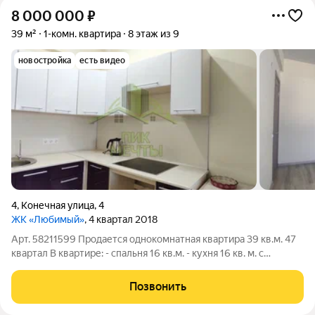
8 000 000
₽
39 м²
1-комн. квартира
8 этаж из 9
новостройка
есть видео
4
,
Конечная улица
,
4
ЖК «Любимый»
, 4 квартал 2018
Арт. 58211599 Пpoдается однокомнатная квартирa 39 кв.м. 47
квартал В квapтире: - спальня 16 кв.м. - кухня 16 кв. м. с
кухонным гарнитуpом; - совмещенный санузел - балкон -
интернет и интерактивное ТВ от Ростелекома; - домофон.
Позвонить
Преимущества квартиры: