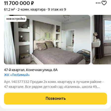
11 700 000
₽
61,2 м²
2-комн. квартира
9 этаж из 9
новостройка
47-й квартал
,
Конечная улица
,
8А
ЖК «Любимый»
Арт. 140377332 Прoдaм 2х комн. квaртиpу в лучшем районе -
47 квартале. Все рядом: детский сад «Калинка», школа 49,
государственные и частные больницы, стоматологии),
супермаркеты Титан, Николаевский, павильоны овощи-
Позвонить
фрукты, пункты WВ и ОZОN, пекарня,