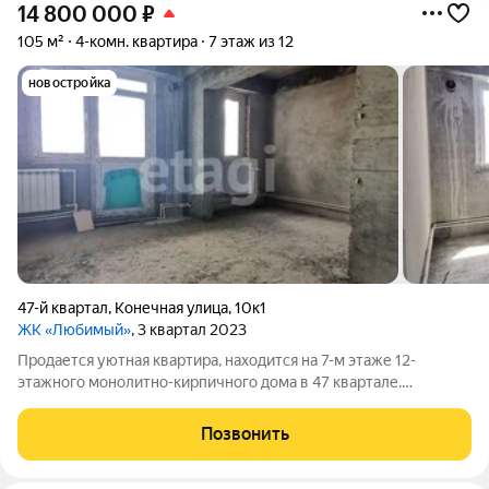
14 800 000
₽
105 м²
4-комн. квартира
7 этаж из 12
новостройка
47-й квартал
,
Конечная улица
,
10к1
ЖК «Любимый»
, 3 квартал 2023
Продается уютная квартира, находится на 7-м этаже 12-
этажного монолитно-кирпичного дома в 47 квартале.
Квартира в черновом варианте. Солнечная сторона. Есть 2
балкона. Хорошая планировка, все комнаты изолированы,2
Позвонить
санузла, большая кухня. Вся