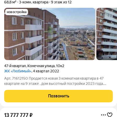
68,8 м²
3-комн. квартира
9 этаж из 12
новостройка
47-й квартал
,
Конечная улица
,
10к2
ЖК «Любимый»
, 4 квартал 2022
Арт. 71612150 Продается новая 3 комнатная квартира в 47
квартале на 9 этаже , дом высотный постройки 2023 года.
Район новый с развитой инфраструктурой : школа № 49,
детские сады, магазины, фитнес- центр, удобная развязка
Позвонить
транспорта, парковка во
13 777 777
₽