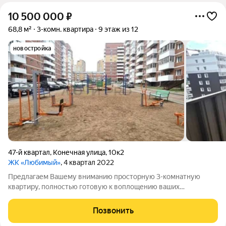
10 500 000
₽
68,8 м²
3-комн. квартира
9 этаж из 12
новостройка
47-й квартал
,
Конечная улица
,
10к2
ЖК «Любимый»
, 4 квартал 2022
Предлагаем Вашему вниманию просторную 3-комнатную
квартиру, полностью готовую к воплощению ваших
дизайнерских идей.. Квартира передается в черновой отделке.
Это идеальное решение для тех, кто хочет обустроить
Позвонить
пространство исключительно под себя