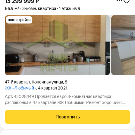
13 299 999
₽
66,9 м²
3-комн. квартира
1 этаж из 9
новостройка
47-й квартал
,
Конечная улица
,
8
ЖК «Любимый»
, 4 квартал 2021
Арт. 42028449 Продается евро 3-комнатная квартира
распашонка в 47 квартале ЖК Любимый. Ремонт хороший с
использованием только дорогих и качественных материалов
так, как делали все под себя. Кухня сделана на заказ и
Позвонить
оборудована встроенной техникой: