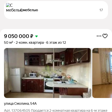
С мебелью
17
9 050 000
₽
50 м²
2-комн. квартира
6 этаж из 12
улица Смолина
,
54А
Арт. 137064505 Продается 2-комнатная квартира на 6-м этаже