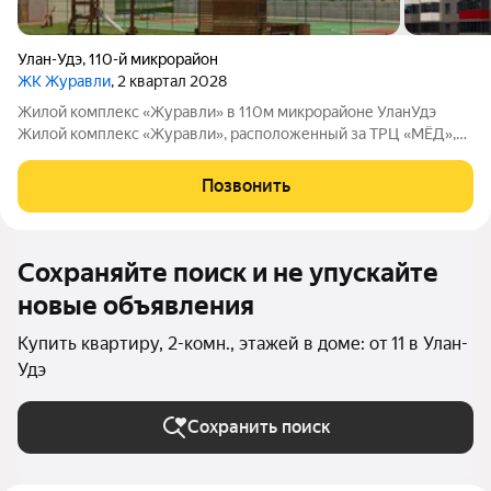
Улан-Удэ
,
110-й микрорайон
ЖК Журавли
, 2 квартал 2028
Жилой комплекс «Журавли» в 110м микрорайоне УланУдэ
Жилой комплекс «Журавли», расположенный за ТРЦ «МЁД»,
возводит ведущий застройщик региона Строительная
корпорация Республики Бурятия. Что предложит комплекс:
Позвонить
стяжку пола; просторные балконы с
Сохраняйте поиск и не упускайте
новые объявления
Купить квартиру, 2-комн., этажей в доме: от 11 в Улан-
Удэ
Сохранить поиск