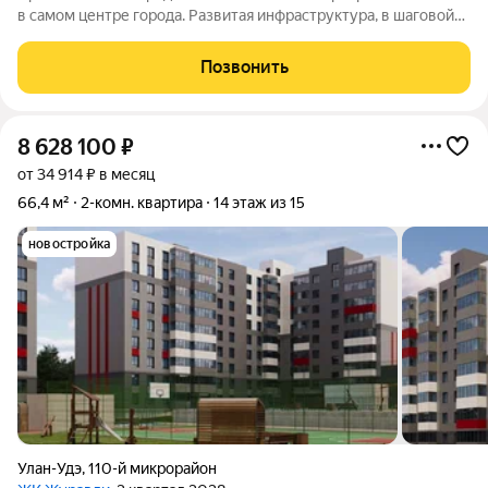
в самом центре города. Развитая инфраструктура, в шаговой
доступности:магазины, торговые центры; гимназия 33 - через
дорогу; площадь Советов, театр - 5 минут пешком; остановки
Позвонить
общественного
8 628 100
₽
от 34 914 ₽ в месяц
66,4 м²
2-комн. квартира
14 этаж из 15
новостройка
Улан-Удэ
,
110-й микрорайон