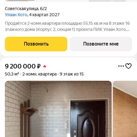
Советская улица
,
6/2
Улаан Хото
, 4 квартал 2027
Продаётся 2-комн.квартира площадью 55.15 кв.м на 8 этаже 16
этажного дома (Корпус 2, секция 1) проекта ПИК Улаан Хото.
Светлый просторный подъезд на уровне земли,
функциональная планировка, большие окна. «Улаан Хото» это
Позвонить
Позвоните мне
уникальный и знаковый
9 200 000
₽
50,3 м²
2-комн. квартира
9 этаж из 15