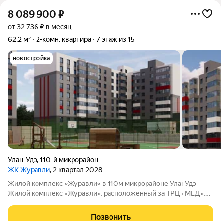
8 089 900
₽
от 32 736 ₽ в месяц
62,2 м²
2-комн. квартира
7 этаж из 15
новостройка
Улан-Удэ
,
110-й микрорайон
ЖК Журавли
, 2 квартал 2028
Жилой комплекс «Журавли» в 110м микрорайоне УланУдэ
Жилой комплекс «Журавли», расположенный за ТРЦ «МЁД»,
возводит ведущий застройщик региона Строительная
корпорация Республики Бурятия. Что будет в комплексе:
Позвонить