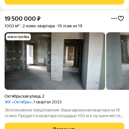
стяжка пола; просторные балконы с
19 500 000
₽
100,1 м²
2-комн. квартира
19 этаж из 19
новостройка
Октябрьская улица
,
2
ЖК «Октябрь»
, 1 квартал 2023
Эксклюзивное предложение: Ваша идеальная квартира на 19
этаже! Продается квартира площадью 100 м в лучшем месте
города! Если вы мечтаете создать уникальное жилье по
своему вкусу, то это предложение именно для вас! Квартира в