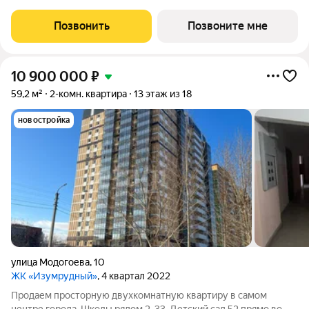
Светлый просторный подъезд на уровне земли,
функциональная планировка, большие окна. «Улаан Хото» это
Позвонить
Позвоните мне
уникальный и знаковый проект,
10 900 000
₽
59,2 м²
2-комн. квартира
13 этаж из 18
новостройка
улица Модогоева
,
10
ЖК «Изумрудный»
, 4 квартал 2022
Продаем просторную двухкомнатную квартиру в самом