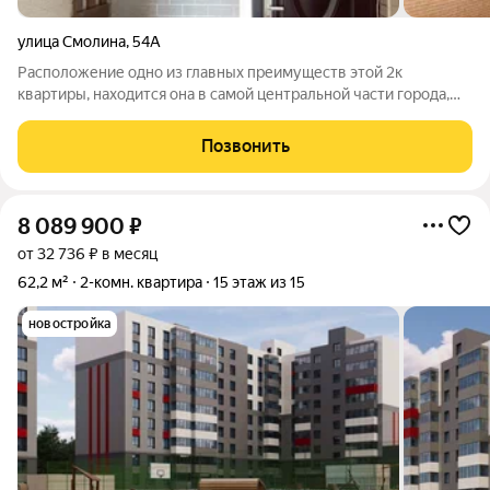
улица Смолина
,
54А
Расположение одно из главных преимуществ этой 2к
квартиры, находится она в самой центральной части города,
где всё необходимое буквально в шаговой доступности.
Развитая инфраструктура вокруг: детские сады и школы;
Позвонить
магазины всех форматов; кафе и
8 089 900
₽
от 32 736 ₽ в месяц
62,2 м²
2-комн. квартира
15 этаж из 15
новостройка