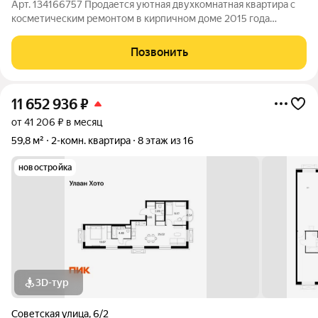
Арт. 134166757 Продается уютная двухкомнатная квартира с
косметическим ремонтом в кирпичном доме 2015 года
постройки. Все комнаты изолированы, что обеспечивает
комфорт и приватность. Из окон открывается вид на улицу, а
Позвонить
также есть балкон, где можно
11 652 936
₽
от 41 206 ₽ в месяц
59,8 м²
2-комн. квартира
8 этаж из 16
новостройка
3D-тур
Советская улица
,
6/2