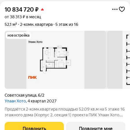
10 834 720
₽
от 38 313 ₽ в месяц
52,1 м²
2-комн. квартира
5 этаж из 16
новостройка
Советская улица
,
6/2
Улаан Хото
, 4 квартал 2027
Продаётся 2-комн.квартира площадью 52.09 кв.м на 5 этаже 16
этажного дома (Корпус 2, секция 1) проекта ПИК Улаан Хото.
Светлый просторный подъезд на уровне земли,
функциональная планировка, большие окна. «Улаан Хото» это
Позвонить
Позвоните мне