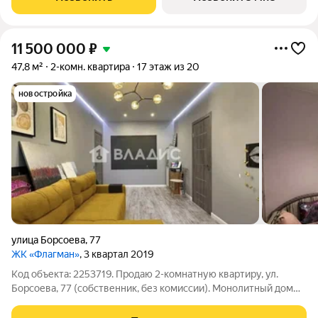
уникальный и знаковый
11 500 000
₽
47,8 м²
2-комн. квартира
17 этаж из 20
новостройка
улица Борсоева
,
77
ЖК «Флагман»
, 3 квартал 2019
Код объекта: 2253719. Продаю 2-комнатную квартиру, ул.
Борсоева, 77 (собственник, без комиссии). Монолитный дом
2019 г., 17/20 эт. Планировка: 47,8 м общ., 29 м жил., кухня 8 м,
комнаты изолированы. Есть балкон, окна на улицу. Потолки 2,5