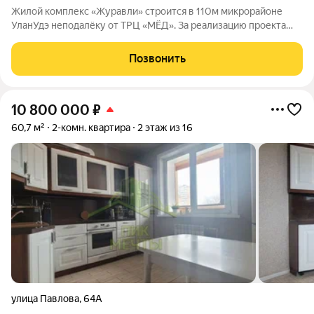
Жилой комплекс «Журавли» строится в 110м микрорайоне
УланУдэ неподалёку от ТРЦ «МЁД». За реализацию проекта
отвечает ведущая строительная компания региона
Строительная корпорация Республики Бурятия. Что ждёт
Позвонить
будущих жильцов: качественная стяжка
10 800 000
₽
60,7 м²
2-комн. квартира
2 этаж из 16
улица Павлова
,
64А