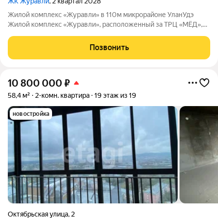
ЖК Журавли
, 2 квартал 2028
Жилой комплекс «Журавли» в 110м микрорайоне УланУдэ
Жилой комплекс «Журавли», расположенный за ТРЦ «МЁД»,
возводит ведущий застройщик региона Строительная
корпорация Республики Бурятия. Что предложит комплекс:
Позвонить
стяжку пола; просторные балконы с
10 800 000
₽
58,4 м²
2-комн. квартира
19 этаж из 19
новостройка
Октябрьская улица
,
2