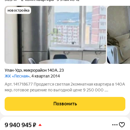
новостройка
Улан-Удэ
,
микрорайон 140А
,
23
ЖК «Лесная»
, 4 квартал 2014
Арт. 141718677 Продается светлая 2комнатная квартира в 140А
мкр. готовое решение по выгодной цене 9 250 000 .
Идеальный вариант для семьи или инвестиций: евроремонт,
монолитный дом 2015 года, прямая продажа быстрый выход на
Позвонить
сделку, все документы
9 940 945
₽