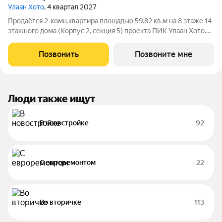
Улаан Хото
, 4 квартал 2027
Продаётся 2-комн.квартира площадью 59.82 кв.м на 8 этаже 14
этажного дома (Корпус 2, секция 5) проекта ПИК Улаан Хото.
Светлый просторный подъезд на уровне земли,
функциональная планировка, большие окна. «Улаан Хото» это
Позвонить
Позвоните мне
уникальный и знаковый
Люди также ищут
В новостройке
92
С евроремонтом
22
Во вторичке
113