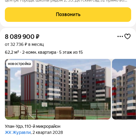
центре города. Школы рядом 2, 33. Детский сад 52 прямо во
дворе дома. Дом уже сдан в эксплуатацию, можно смело
начать делать ремонт. Дом расположен на второй линии от
Позвонить
основной трассы, поэтому вокруг
8 089 900
₽
от 32 736 ₽ в месяц
62,2 м²
2-комн. квартира
5 этаж из 15
новостройка
Улан-Удэ
,
110-й микрорайон
ЖК Журавли
, 2 квартал 2028