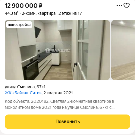
12 900 000
₽
44,3 м²
2-комн. квартира
2 этаж из 17
новостройка
улица Смолина
,
67к1
ЖК «Байкал-Сити»
, 2 квартал 2021
Код объекта: 2020182. Светлая 2-комнатная квартира в
монолитном доме 2021 года на улице Смолина, 67к1 с
качественным евроремонтом и готовностью заехать сразу.
Продуманная планировка и реальные 44,3 м делают
Позвонить
пространство комфортным и функциональны.